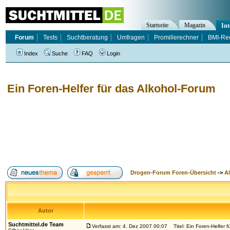
Startseite
Magazin
Int
Forum
Tests
Suchtberatung
Umfragen
Promillerechner
BMI-Re
Index
Suche
FAQ
Login
Ein Foren-Helfer für das Alkohol-Forum
Drogen-Forum Foren-Übersicht
->
A
Autor
Suchtmittel.de Team
Verfasst am: 4. Dez 2007 00:07
Titel: Ein Foren-Helfer f