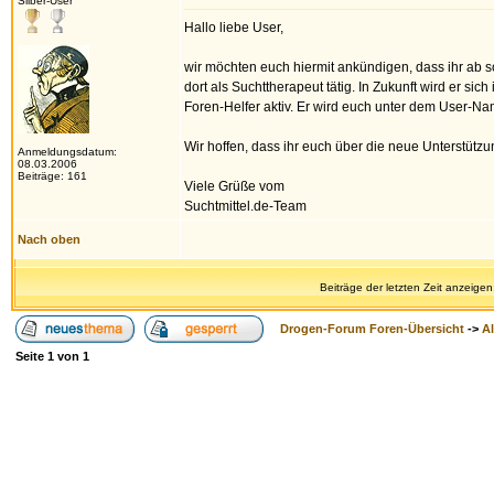
Silber-User
Hallo liebe User,
wir möchten euch hiermit ankündigen, dass ihr ab s
dort als Suchttherapeut tätig. In Zukunft wird er s
Foren-Helfer aktiv. Er wird euch unter dem User-Na
Wir hoffen, dass ihr euch über die neue Unterstützu
Anmeldungsdatum:
08.03.2006
Beiträge: 161
Viele Grüße vom
Suchtmittel.de-Team
Nach oben
Beiträge der letzten Zeit anzeigen
Drogen-Forum Foren-Übersicht
->
A
Seite
1
von
1