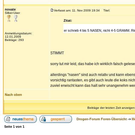
novate
Verfasst am: 11. Nov 2009 19:34
Titel:
Silber-User
Zitat:
er schrieb 4 bis 5 NASEN, nicht 4-5 GRAMM. Ric
Anmeldungsdatum:
12.01.2009
Beiträge: 293
STIMMT
sorry tut mir leid, das habe ich wirklich falsch geles
allerdings "nasen" sind auch relativ und kann ebenso
vorsichtig rantasten, es gibt auch leute die koks
zuviel erwischt kann das halt sehr unangenehm wer
Nach oben
Beiträge der letzten Zeit anzeigen
Drogen-Forum Foren-Übersicht
->
Il
Seite
1
von
1