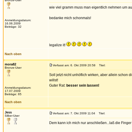
Bronze-User
wie viel gramm muss man eigentlich nehmen um auf
bedanke mich schonmals!
Anmeldungsdatum:
16.06.2009
Beiträge: 32
legalize it!
Nach oben
mora82
Verfasst am: 6. Okt 2009 20:58
Titel:
Bronze-User
Soll jetzt nicht unhöflich wirken, aber allein scho
willst!
Guter Rat:
besser sein lassen!
Anmeldungsdatum:
17.07.2009
Beiträge: 65
Nach oben
Jess
Verfasst am: 7. Okt 2009 11:04
Titel:
Silber-User
Dem kann ich mich nur anschließen...laß die Finge