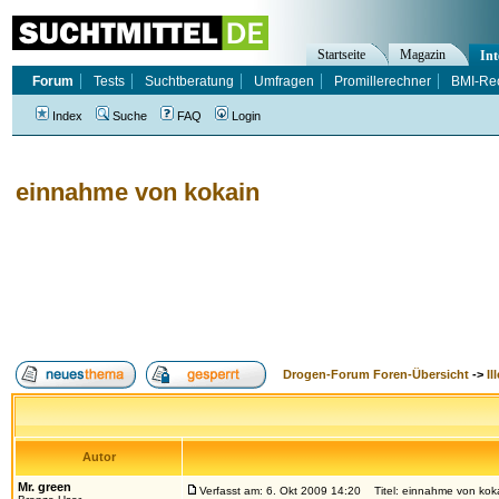
Startseite
Magazin
Int
Forum
Tests
Suchtberatung
Umfragen
Promillerechner
BMI-Re
Index
Suche
FAQ
Login
einnahme von kokain
Drogen-Forum Foren-Übersicht
->
Il
Autor
Mr. green
Verfasst am: 6. Okt 2009 14:20
Titel: einnahme von kok