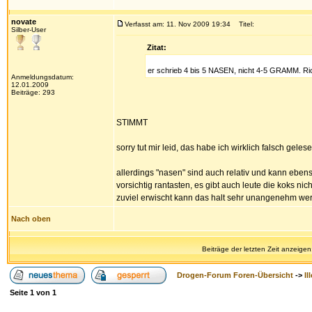
novate
Verfasst am: 11. Nov 2009 19:34
Titel:
Silber-User
Zitat:
er schrieb 4 bis 5 NASEN, nicht 4-5 GRAMM. Ric
Anmeldungsdatum:
12.01.2009
Beiträge: 293
STIMMT
sorry tut mir leid, das habe ich wirklich falsch geles
allerdings "nasen" sind auch relativ und kann ebenso
vorsichtig rantasten, es gibt auch leute die koks
zuviel erwischt kann das halt sehr unangenehm wer
Nach oben
Beiträge der letzten Zeit anzeigen
Drogen-Forum Foren-Übersicht
->
Il
Seite
1
von
1