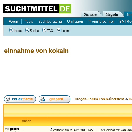
Startseite
Magazin
Int
Forum
Tests
Suchtberatung
Umfragen
Promillerechner
BMI-Re
Index
Suche
FAQ
Login
einnahme von kokain
Drogen-Forum Foren-Übersicht
->
Il
Autor
Mr. green
Verfasst am: 6. Okt 2009 14:20
Titel: einnahme von kok