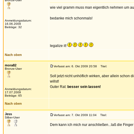
Bronze-User
wie viel gramm muss man eigentlich nehmen um auf
bedanke mich schonmals!
Anmeldungsdatum:
16.06.2009
Beiträge: 32
legalize it!
Nach oben
mora82
Verfasst am: 6. Okt 2009 20:58
Titel:
Bronze-User
Soll jetzt nicht unhöflich wirken, aber allein scho
willst!
Guter Rat:
besser sein lassen!
Anmeldungsdatum:
17.07.2009
Beiträge: 65
Nach oben
Jess
Verfasst am: 7. Okt 2009 11:04
Titel:
Silber-User
Dem kann ich mich nur anschließen...laß die Finge