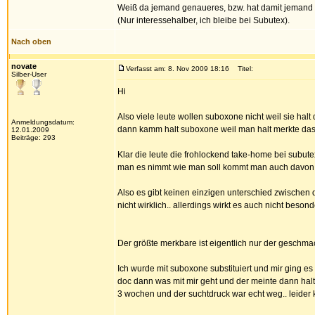
Weiß da jemand genaueres, bzw. hat damit jemand
(Nur interessehalber, ich bleibe bei Subutex).
Nach oben
novate
Verfasst am: 8. Nov 2009 18:16
Titel:
Silber-User
Hi
Also viele leute wollen suboxone nicht weil sie ha
Anmeldungsdatum:
dann kamm halt suboxone weil man halt merkte das 
12.01.2009
Beiträge: 293
Klar die leute die frohlockend take-home bei subute
man es nimmt wie man soll kommt man auch davon
Also es gibt keinen einzigen unterschied zwische
nicht wirklich.. allerdings wirkt es auch nicht besond
Der größte merkbare ist eigentlich nur der geschmac
Ich wurde mit suboxone substituiert und mir ging es
doc dann was mit mir geht und der meinte dann halt
3 wochen und der suchtdruck war echt weg.. leider 