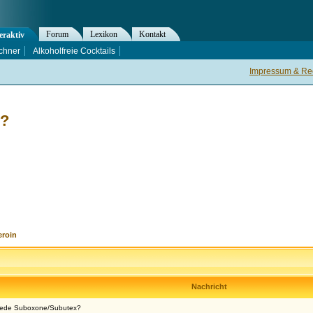
Forum
Lexikon
Kontakt
eraktiv
chner
Alkoholfreie Cocktails
Impressum & Rec
x?
eroin
Nachricht
hiede Suboxone/Subutex?