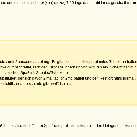
en habe und eins noch subutex(xon) entzug 7-10 tage dann habt ihr es geschafft wenn
!
butex und Subuxone anbelangt. Es gibt Leute, die sich problemlos Subuxone baller
 durchschreitet, setzt der Turboaffe innerhalb von Minuten ein. Scheint halt nur ni
 ein bisschen Spaß mit Subutex/Subuxone.
bstituiert, der sich davon 2 mal täglich 2mg ballert und den Rest ordnungsgemäß
 sichtliche Unterschiede gibt, weiß ich nicht.
! Du bist also noch "in der Spur" und praktizierst kontrollierten Gelegenheitskonsum