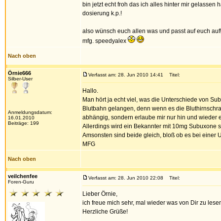
bin jetzt echt froh das ich alles hinter mir gelass
dosierung k.p.!
also wünsch euch allen was und passt auf euch auf
mfg. speedyalex
Nach oben
Örnie666
Verfasst am: 28. Jun 2010 14:41
Titel:
Silber-User
Hallo.
Man hört ja echt viel, was die Unterschiede von Su
Blutbahn gelangen, denn wenn es die Bluthirnschranke
Anmeldungsdatum:
abhängig, sondern erlaube mir nur hin und wieder
16.01.2010
Beiträge: 199
Allerdings wird ein Bekannter mit 10mg Subuxone su
Amsonsten sind beide gleich, bloß ob es bei einer Uk
MFG
Nach oben
veilchenfee
Verfasst am: 28. Jun 2010 22:08
Titel:
Foren-Guru
Lieber Örnie,
ich freue mich sehr, mal wieder was von Dir zu lesen
Herzliche Grüße!