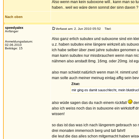
Also wenn man kein suboxone will.. kann man so tun 
haben.. weil wo wäre denn sonnst der sinn davon ?
Nach oben
speedyalex
Verfasst am: 2. Jun 2010 05:52
Titel:
Anfänger
Also ganz erlich subutex und subuxone sind ein klei
Anmeldungsdatum:
u.z. haben subutex eine längere wirkzeit als subux
02.06.2010
Beiträge: 15
ich habe selber über zwei jahre subutex genomen u
man kann subutex nur missbrauchen wenn man nicht d
nähmen also anstadt 8mg. 16mg. oder 20mg. ist egal
also man schiebt natürlich wenn man H. nimmt und k
man solte auch meiner meinug eintag affig sein b
Zitat:
mir ging es damit sauschlecht, mein blutdruc
also wüde sagen das du nach einem rückfall
der
also ich weiss noch das in subuxone ein wirkstoff dr
wissen!
so das ist das was ich nach längerem gebrauch so 
drei monaten immernoch berg und tall fahrt!
die leut die das alles schon mitgemacht haben wiss