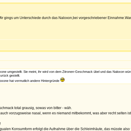
Mir gings um Unterschiede durch das Naloxon,bei vorgeschriebener Einnahme.War d
one umgestellt. Sie meint, ihr wird von dem Zitronen-Geschmack übel und das Naloxon wür
urück gestellt.
oxone hat vermutlich andere Hintergründe
chmack total grausig, sowas von bitter - wäh.
uch vorzugsweise nasal, wenn es niemand mitbekommt, was aber recht selten ist.
!
ngualen Konsumform erfolgt die Aufnahme über die Schleimhäute, das müsste also 