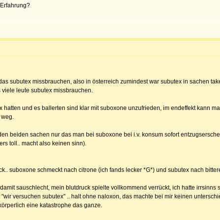
 Erfahrung?
lt das subutex missbrauchen, also in österreich zumindest war subutex in sachen
viele leute subutex missbrauchen.
x hatten und es ballerten sind klar mit suboxone unzufrieden, im endeffekt kann ma
 weg.
n den beiden sachen nur das man bei suboxone bei i.v. konsum sofort entzugsers
ers toll.. macht also keinen sinn).
k.. suboxone schmeckt nach citrone (ich fands lecker *G*) und subutex nach bitter
 damit sauschlecht, mein blutdruck spielte vollkommend verrückt, ich hatte irrsinn
 "wir versuchen subutex" .. halt ohne naloxon, das machte bei mir keinen untersch
körperlich eine katastrophe das ganze.