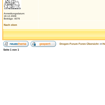
Anmeldungsdatum:
18.12.2009
Beiträge: 4076
Nach oben
Drogen-Forum Foren-Übersicht
->
H
Seite
1
von
1