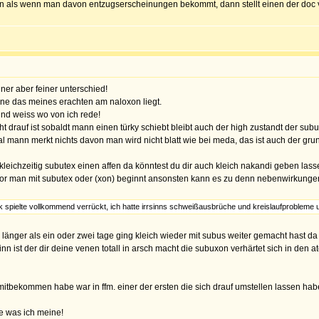
als wenn man davon entzugserscheinungen bekommt, dann stellt einen der doc vllt au
ner aber feiner unterschied!
one das meines erachten am naloxon liegt.
nd weiss wo von ich rede!
rauf ist sobaldt mann einen türky schiebt bleibt auch der high zustandt der subu
 mann merkt nichts davon man wird nicht blatt wie bei meda, das ist auch der gru
leichzeitig subutex einen affen da könntest du dir auch kleich nakandi geben lasse
evor man mit subutex oder (xon) beginnt ansonsten kann es zu denn nebenwirkung
k spielte vollkommend verrückt, ich hatte irrsinns schweißausbrüche und kreislaufprobleme u
 länger als ein oder zwei tage ging kleich wieder mit subus weiter gemacht hast 
inn ist der dir deine venen totall in arsch macht die subuxon verhärtet sich in den a
mitbekommen habe war in ffm. einer der ersten die sich drauf umstellen lassen 
e was ich meine!