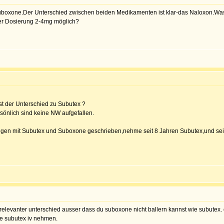
 Suboxone.Der Unterschied zwischen beiden Medikamenten ist klar-das Naloxon.Was
ler Dosierung 2-4mg möglich?
t der Unterschied zu Subutex ?
ersönlich sind keine NW aufgefallen.
ungen mit Subutex und Suboxone geschrieben,nehme seit 8 Jahren Subutex,und sei
n relevanter unterschied ausser dass du suboxone nicht ballern kannst wie subute
die subutex iv nehmen.