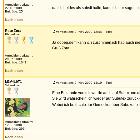
Anmeldungsdatum:
da ich beides als substi hatte, kann ich nur sagen
27.10.2009
Beiträge: 25
Nach oben
Rote Zora
Verfasst am: 2. Nov 2009 12:44
Titel:
Platin-User
Ja dopeg,dem kann ich zustimmen,ich hab auch nie
Gruß Zora
Anmeldungsdatum:
28.05.2009
Beiträge: 1041
Nach oben
M3V4L0T1
Verfasst am: 2. Nov 2009 14:19
Titel:
Silber-User
Eine Bekannte von mir wurde auch auf Suboxone umg
Sie wird wahrscheinlich wieder auf Subutex zurück g
Wobei ich befürchte: ihr Gemecker über Suboxone 
Anmeldungsdatum:
17.08.2009
Beiträge: 296
Nach oben