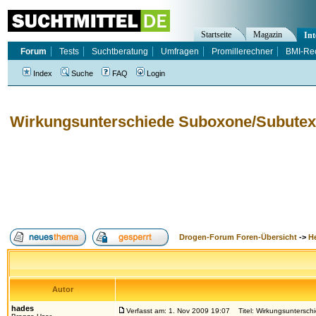
Startseite
Magazin
Int
Forum
Tests
Suchtberatung
Umfragen
Promillerechner
BMI-Re
Index
Suche
FAQ
Login
Wirkungsunterschiede Suboxone/Subute
Drogen-Forum Foren-Übersicht
->
H
Autor
hades
Verfasst am: 1. Nov 2009 19:07
Titel: Wirkungsuntersc