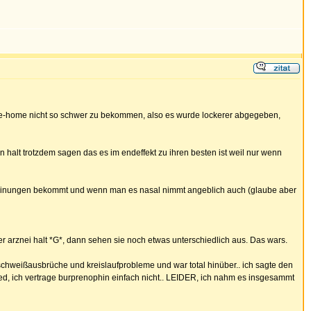
 take-home nicht so schwer zu bekommen, also es wurde lockerer abgegeben,
n halt trotzdem sagen das es im endeffekt zu ihren besten ist weil nur wenn
cheinungen bekommt und wenn man es nasal nimmt angeblich auch (glaube aber
er arznei halt *G*, dann sehen sie noch etwas unterschiedlich aus. Das wars.
s schweißausbrüche und kreislaufprobleme und war total hinüber.. ich sagte den
ied, ich vertrage burprenophin einfach nicht.. LEIDER, ich nahm es insgesammt