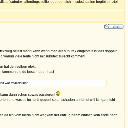
f subutex, allerdings sollte jeder der sich in substituation begibt ein ziel
tex weg heisst mann kann wenn man auf subutex eingestellt ist das doppelt
nd warum viele leute nicht mit subutex zurecht kommen!
n hat den selben efekt!
en kommen die du beschrieben hast
nd war total hinüber.
da kann dann schon sowas passieren!
terien und was es im hertz gegent so an schaden anrichtet will ich gar nicht
haben da ich vom meda nicht wegkam der entzug nahm einfach kein ende nach