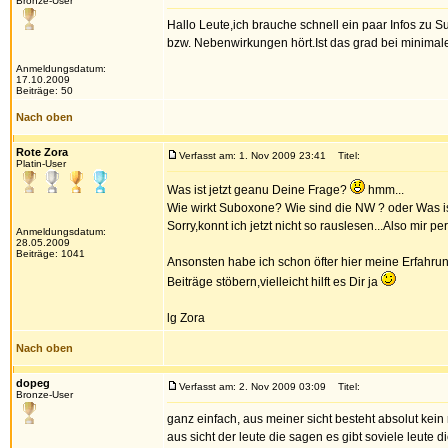
Bronze-User
Hallo Leute,ich brauche schnell ein paar Infos zu
bzw. Nebenwirkungen hört.Ist das grad bei minima
Anmeldungsdatum:
17.10.2009
Beiträge: 50
Nach oben
Rote Zora
Verfasst am: 1. Nov 2009 23:41
Titel:
Platin-User
Was ist jetzt geanu Deine Frage?
hmm...
Wie wirkt Suboxone? Wie sind die NW ? oder Was is
Sorry,konnt ich jetzt nicht so rauslesen...Also mir p
Anmeldungsdatum:
28.05.2009
Beiträge: 1041
Ansonsten habe ich schon öfter hier meine Erfahr
Beiträge stöbern,vielleicht hilft es Dir ja
lg Zora
Nach oben
dopeg
Verfasst am: 2. Nov 2009 03:09
Titel:
Bronze-User
ganz einfach, aus meiner sicht besteht absolut kei
aus sicht der leute die sagen es gibt soviele leute 