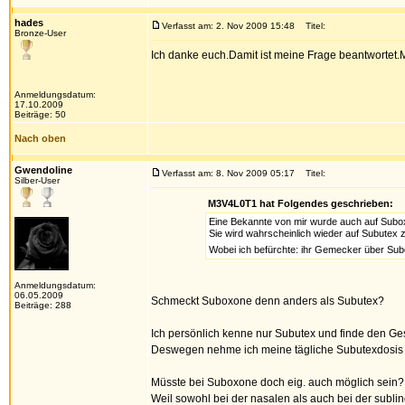
hades
Verfasst am: 2. Nov 2009 15:48
Titel:
Bronze-User
Ich danke euch.Damit ist meine Frage beantwortet.
Anmeldungsdatum:
17.10.2009
Beiträge: 50
Nach oben
Gwendoline
Verfasst am: 8. Nov 2009 05:17
Titel:
Silber-User
M3V4L0T1 hat Folgendes geschrieben:
Eine Bekannte von mir wurde auch auf Subox
Sie wird wahrscheinlich wieder auf Subutex z
Wobei ich befürchte: ihr Gemecker über Sub
Anmeldungsdatum:
06.05.2009
Schmeckt Suboxone denn anders als Subutex?
Beiträge: 288
Ich persönlich kenne nur Subutex und finde den Ges
Deswegen nehme ich meine tägliche Subutexdosis a
Müsste bei Suboxone doch eig. auch möglich sein?
Weil sowohl bei der nasalen als auch bei der subli