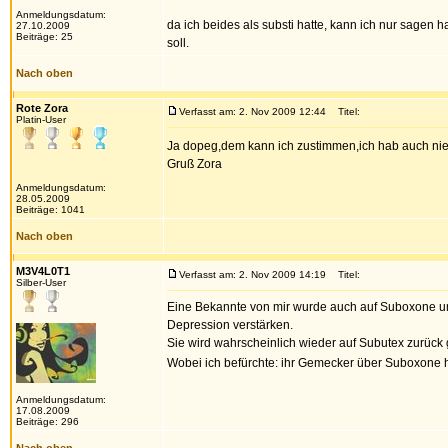
Anmeldungsdatum:
da ich beides als substi hatte, kann ich nur sagen
27.10.2009
Beiträge: 25
soll.
Nach oben
Rote Zora
Verfasst am: 2. Nov 2009 12:44
Titel:
Platin-User
Ja dopeg,dem kann ich zustimmen,ich hab auch nie
Gruß Zora
Anmeldungsdatum:
28.05.2009
Beiträge: 1041
Nach oben
M3V4L0T1
Verfasst am: 2. Nov 2009 14:19
Titel:
Silber-User
Eine Bekannte von mir wurde auch auf Suboxone um
Depression verstärken.
Sie wird wahrscheinlich wieder auf Subutex zurück g
Wobei ich befürchte: ihr Gemecker über Suboxone 
Anmeldungsdatum:
17.08.2009
Beiträge: 296