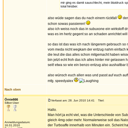
mir ging es damit sauschlecht, mein blutdruck s
total hinüber.
also wüde sagen das du nach einem rückfall
der
schon sowas passieren!
also ich weiss noch das in subuxone ein wirkstoff dr
was es im hertz gegent so an schaden anrichtet will 
so das ist das was ich nach längerem gebrauch so m
vom meda nicht wegkam der entzug nahm einfach ke
die leut die das alles schon mitgemacht haben wiss
bin jetzt echt froh das ich alles hinter mir gelasse
seit! etwa so wie ein benzo entzug also aushaltbar 
also wünsch euch allen was und passt auf euch auf
mfg. speedyalex
Nach oben
Örnie666
Verfasst am: 28. Jun 2010 14:41
Titel:
Silber-User
Hallo.
Man hört ja echt viel, was die Unterschiede von S
gleich 4mg oder mehr. Normalerweise soll das Nalox
Anmeldungsdatum:
der Turboaffe innerhalb von Minuten ein. Scheint hal
16.01.2010