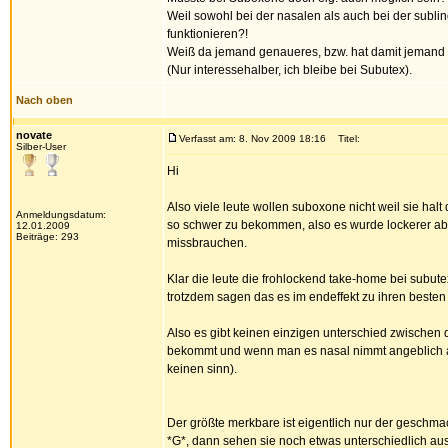
Weil sowohl bei der nasalen als auch bei der subl
funktionieren?!
Weiß da jemand genaueres, bzw. hat damit jemand
(Nur interessehalber, ich bleibe bei Subutex).
Nach oben
novate
Verfasst am: 8. Nov 2009 18:16
Titel:
Silber-User
Hi
Also viele leute wollen suboxone nicht weil sie hal
Anmeldungsdatum:
so schwer zu bekommen, also es wurde lockerer ab
12.01.2009
Beiträge: 293
missbrauchen.
Klar die leute die frohlockend take-home bei subute
trotzdem sagen das es im endeffekt zu ihren beste
Also es gibt keinen einzigen unterschied zwischen
bekommt und wenn man es nasal nimmt angeblich auch
keinen sinn).
Der größte merkbare ist eigentlich nur der geschmac
*G*, dann sehen sie noch etwas unterschiedlich au