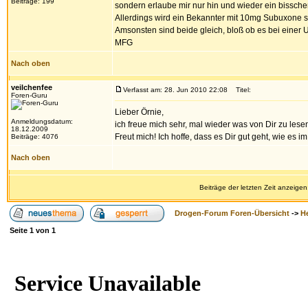
Beiträge: 199
sondern erlaube mir nur hin und wieder ein bissc
Allerdings wird ein Bekannter mit 10mg Subuxone su
Amsonsten sind beide gleich, bloß ob es bei einer Uk
MFG
Nach oben
veilchenfee
Verfasst am: 28. Jun 2010 22:08
Titel:
Foren-Guru
Lieber Örnie,
Anmeldungsdatum:
ich freue mich sehr, mal wieder was von Dir zu lese
18.12.2009
Freut mich! Ich hoffe, dass es Dir gut geht, wie es 
Beiträge: 4076
Nach oben
Beiträge der letzten Zeit anzeigen
Drogen-Forum Foren-Übersicht
->
H
Seite
1
von
1