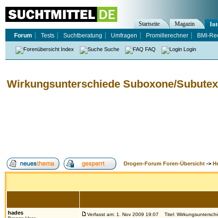
Startseite
Magazin
Int
Forum
Tests
Suchtberatung
Umfragen
Promillerechner
BMI-Re
Index
Suche
FAQ
Login
Wirkungsunterschiede Suboxone/Subute
Drogen-Forum Foren-Übersicht
->
H
Autor
hades
Verfasst am: 1. Nov 2009 19:07
Titel: Wirkungsuntersc