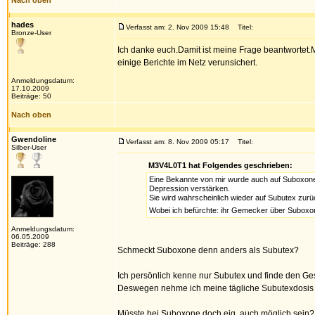
Nach oben
hades
Verfasst am: 2. Nov 2009 15:48
Titel:
Bronze-User
Ich danke euch.Damit ist meine Frage beantwortet
einige Berichte im Netz verunsichert.
Anmeldungsdatum:
17.10.2009
Beiträge: 50
Nach oben
Gwendoline
Verfasst am: 8. Nov 2009 05:17
Titel:
Silber-User
M3V4L0T1 hat Folgendes geschrieben:
Eine Bekannte von mir wurde auch auf Suboxone 
Depression verstärken.
Sie wird wahrscheinlich wieder auf Subutex zurüc
Wobei ich befürchte: ihr Gemecker über Suboxo
Anmeldungsdatum:
06.05.2009
Beiträge: 288
Schmeckt Suboxone denn anders als Subutex?
Ich persönlich kenne nur Subutex und finde den Ges
Deswegen nehme ich meine tägliche Subutexdosis a
Müsste bei Suboxone doch eig. auch möglich sein?