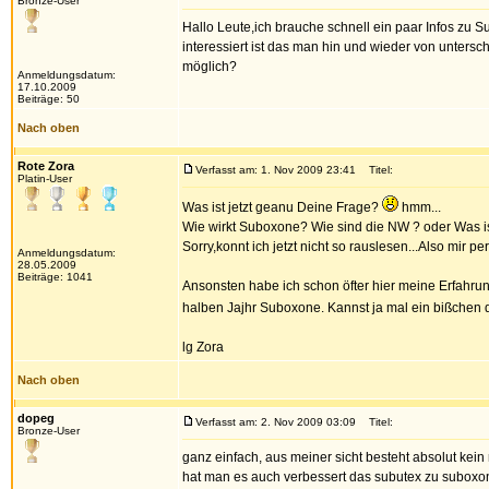
Bronze-User
Hallo Leute,ich brauche schnell ein paar Infos zu
interessiert ist das man hin und wieder von unter
möglich?
Anmeldungsdatum:
17.10.2009
Beiträge: 50
Nach oben
Rote Zora
Verfasst am: 1. Nov 2009 23:41
Titel:
Platin-User
Was ist jetzt geanu Deine Frage?
hmm...
Wie wirkt Suboxone? Wie sind die NW ? oder Was is
Sorry,konnt ich jetzt nicht so rauslesen...Also mir p
Anmeldungsdatum:
28.05.2009
Beiträge: 1041
Ansonsten habe ich schon öfter hier meine Erfahr
halben Jajhr Suboxone. Kannst ja mal ein bißchen dur
lg Zora
Nach oben
dopeg
Verfasst am: 2. Nov 2009 03:09
Titel:
Bronze-User
ganz einfach, aus meiner sicht besteht absolut kei
hat man es auch verbessert das subutex zu suboxone.