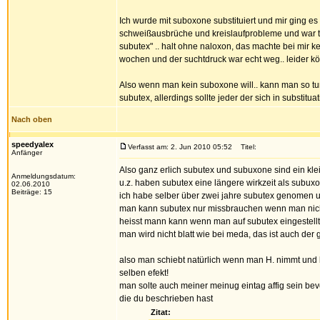
Ich wurde mit suboxone substituiert und mir ging es 
schweißausbrüche und kreislaufprobleme und war tot
subutex" .. halt ohne naloxon, das machte bei mir 
wochen und der suchtdruck war echt weg.. leider kö
Also wenn man kein suboxone will.. kann man so tu
subutex, allerdings sollte jeder der sich in substit
Nach oben
speedyalex
Verfasst am: 2. Jun 2010 05:52
Titel:
Anfänger
Also ganz erlich subutex und subuxone sind ein klei
Anmeldungsdatum:
u.z. haben subutex eine längere wirkzeit als subux
02.06.2010
Beiträge: 15
ich habe selber über zwei jahre subutex genomen u
man kann subutex nur missbrauchen wenn man nicht 
heisst mann kann wenn man auf subutex eingestellt
man wird nicht blatt wie bei meda, das ist auch der
also man schiebt natürlich wenn man H. nimmt und k
selben efekt!
man solte auch meiner meinug eintag affig sein b
die du beschrieben hast
Zitat: