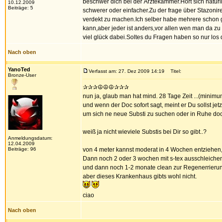
beschwer dich bei der Ärztekammer.Hört sich natürli
10.12.2009
Beiträge: 5
schwerer oder einfacher.Zu der frage über Stazonir
verdekt zu machen.Ich selber habe mehrere schon ge
kann,aber jeder ist anders,vor allen wen man da zu
viel glück dabei.Soltes du Fragen haben so nur los 
Nach oben
YanoTed
Verfasst am: 27. Dez 2009 14:19
Titel:
Bronze-User
✰✰✰☮☮☮✰✰✰
nun ja, glaub man hat mind. 28 Tage Zeit ...(minimu
und wenn der Doc sofort sagt, meint er Du sollst jet
um sich ne neue Substi zu suchen oder in Ruhe doc
weiß ja nicht wieviele Substis bei Dir so gibt..?
Anmeldungsdatum:
12.04.2009
Beiträge: 96
von 4 meter kannst moderat in 4 Wochen entziehen
Dann noch 2 oder 3 wochen mit s-tex ausschleiche
und dann noch 1-2 monate clean zur Regenerrierung
aber dieses Krankenhaus gibts wohl nicht.
ciao
Nach oben