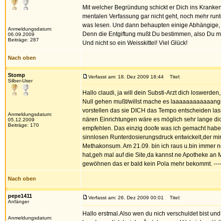
Mit welcher Begründung schickt er Dich ins Kranken
mentalen Verfassung gar nicht geht, noch mehr runt
was lesen. Und dann behaupten einige Abhängige, e
Anmeldungsdatum:
Denn die Entgiftung mußt Du bestimmen, also Du mu
06.09.2009
Beiträge: 287
Und nicht so ein Weisskittel! Viel Glück!
Nach oben
Stomp
Verfasst am: 18. Dez 2009 18:44
Titel:
Silber-User
Hallo claudi, ja will dein Substi-Arzt dich loswerde
Null gehen mußt/willst mache es laaaaaaaaaaaangsa
vorstellen das sie DICH das Tempo entscheiden lass
Anmeldungsdatum:
nären Einrichtungen wäre es möglich sehr lange dic
05.12.2009
Beiträge: 170
empfehlen. Das einzig doofe was ich gemacht habe--
sinnlosen Runterdosierungsdruck entwickelt,der mir 
Methakonsum. Am 21.09. bin ich raus u.bin immer n
hat,geh mal auf die Site,da kannst ne Apotheke an 
gewöhnen das er bald kein Pola mehr bekommt. ---
Nach oben
pepe1411
Verfasst am: 26. Dez 2009 00:01
Titel:
Anfänger
Hallo erstmal.Also wen du nich verschuldet bist un
Anmeldungsdatum: