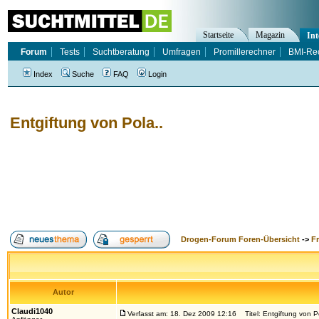
Startseite
Magazin
Int
Forum
Tests
Suchtberatung
Umfragen
Promillerechner
BMI-Re
Index
Suche
FAQ
Login
Entgiftung von Pola..
Drogen-Forum Foren-Übersicht
->
F
Autor
Claudi1040
Verfasst am: 18. Dez 2009 12:16
Titel: Entgiftung von P