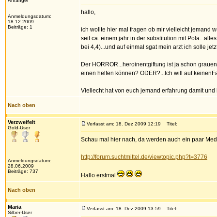
Anfänger
hallo,
Anmeldungsdatum:
18.12.2009
Beiträge: 1
ich wollte hier mal fragen ob mir vielleicht jemand
seit ca. einem jahr in der substitution mit Pola...all
bei 4,4)...und auf einmal sgat mein arzt ich solle je
Der HORROR...heroinentgiftung ist ja schon grauen
einen helfen können? ODER?...Ich will auf keinenFall
Viellecht hat von euch jemand erfahrung damit und 
Nach oben
Verzweifelt
Verfasst am: 18. Dez 2009 12:19
Titel:
Gold-User
Schau mal hier nach, da werden auch ein paar Med
http://forum.suchtmittel.de/viewtopic.php?t=3776
Anmeldungsdatum:
28.06.2009
Beiträge: 737
Hallo erstmal
Nach oben
Maria
Verfasst am: 18. Dez 2009 13:59
Titel:
Silber-User