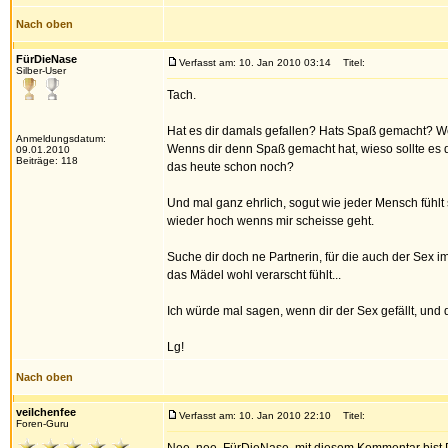
Nach oben
FürDieNase
Verfasst am: 10. Jan 2010 03:14
Titel:
Silber-User
Tach.
Hat es dir damals gefallen? Hats Spaß gemacht? W
Anmeldungsdatum:
Wenns dir denn Spaß gemacht hat, wieso sollte es d
09.01.2010
Beiträge: 118
das heute schon noch?
Und mal ganz ehrlich, sogut wie jeder Mensch fühlt s
wieder hoch wenns mir scheisse geht.
Suche dir doch ne Partnerin, für die auch der Sex 
das Mädel wohl verarscht fühlt...
Ich würde mal sagen, wenn dir der Sex gefällt, und d
Lg!
Nach oben
veilchenfee
Verfasst am: 10. Jan 2010 22:10
Titel:
Foren-Guru