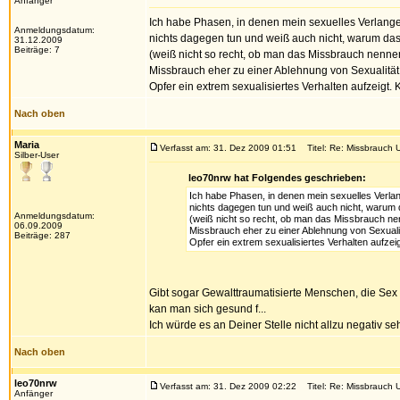
Anfänger
Ich habe Phasen, in denen mein sexuelles Verlangen 
Anmeldungsdatum:
nichts dagegen tun und weiß auch nicht, warum da
31.12.2009
Beiträge: 7
(weiß nicht so recht, ob man das Missbrauch nenne
Missbrauch eher zu einer Ablehnung von Sexualität 
Opfer ein extrem sexualisiertes Verhalten aufzeigt.
Nach oben
Maria
Verfasst am: 31. Dez 2009 01:51
Titel: Re: Missbrauch U
Silber-User
leo70nrw hat Folgendes geschrieben:
Ich habe Phasen, in denen mein sexuelles Verlang
nichts dagegen tun und weiß auch nicht, warum
Anmeldungsdatum:
(weiß nicht so recht, ob man das Missbrauch ne
06.09.2009
Missbrauch eher zu einer Ablehnung von Sexualit
Beiträge: 287
Opfer ein extrem sexualisiertes Verhalten aufzei
Gibt sogar Gewalttraumatisierte Menschen, die Sex d
kan man sich gesund f...
Ich würde es an Deiner Stelle nicht allzu negativ s
Nach oben
leo70nrw
Verfasst am: 31. Dez 2009 02:22
Titel: Re: Missbrauch U
Anfänger