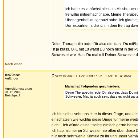
Ich habe es zunächst nicht als Missbrauch
freiwillig mitgemacht habe. Meine Therapeut
Überlegenheit ausgenuzt habe. Ich glaube, 
Der Expartnerin, die ich in dem Beitrag davo
Deine Therapeutin redet Dir also ein, dass Du miß
Ist ja krass. O.K. mit 10 warst Du noch nicht in der
Schwester war. Hast Du mal mit Deiner Schwester 
Nach oben
leo70nrw
Verfasst am: 31. Dez 2009 15:26
Titel: Re: @ Maria
Anfänger
Maria hat Folgendes geschrieben:
Anmeldungsdatum:
31.12.2009
Deine Therapeutin redet Dir also ein, dass Du mi
Beiträge: 7
Schwester. Mag ja auch sein, dass es nicht gan
Ich bin selbst sehr unsicher in dieser Frage, und d
einschätzen wie wichtig diese Dinge für meine wei
nicht... Ich würde es halt selbst einfach gerne besse
Ich hab mit meiner Schwester nie offen über diese D
nur noch sehr wenig Kontakt zu ihr und unser Verhältn