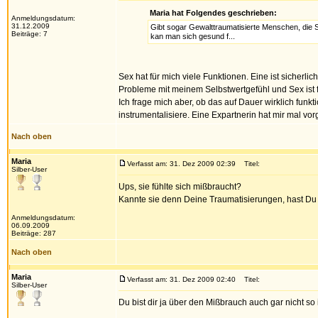
Maria hat Folgendes geschrieben:
Anmeldungsdatum:
31.12.2009
Gibt sogar Gewalttraumatisierte Menschen, die Se
Beiträge: 7
kan man sich gesund f...
Sex hat für mich viele Funktionen. Eine ist sicherlic
Probleme mit meinem Selbstwertgefühl und Sex ist f
Ich frage mich aber, ob das auf Dauer wirklich funk
instrumentalisiere. Eine Expartnerin hat mir mal vor
Nach oben
Maria
Verfasst am: 31. Dez 2009 02:39
Titel:
Silber-User
Ups, sie fühlte sich mißbraucht?
Kannte sie denn Deine Traumatisierungen, hast Du 
Anmeldungsdatum:
06.09.2009
Beiträge: 287
Nach oben
Maria
Verfasst am: 31. Dez 2009 02:40
Titel:
Silber-User
Du bist dir ja über den Mißbrauch auch gar nicht so 