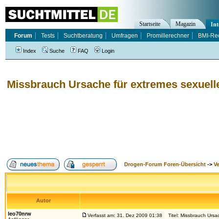
Startseite
Magazin
Int
Forum
Tests
Suchtberatung
Umfragen
Promillerechner
BMI-Re
Index
Suche
FAQ
Login
Missbrauch Ursache für extremes sexuell
Drogen-Forum Foren-Übersicht
->
V
Autor
leo70nrw
Verfasst am: 31. Dez 2009 01:38
Titel: Missbrauch Ursac