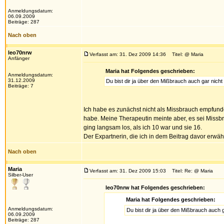
Anmeldungsdatum:
06.09.2009
Beiträge: 287
Nach oben
leo70nrw
Verfasst am: 31. Dez 2009 14:36
Titel: @ Maria
Anfänger
Maria hat Folgendes geschrieben:
Anmeldungsdatum:
31.12.2009
Du bist dir ja über den Mißbrauch auch gar nicht 
Beiträge: 7
Ich habe es zunächst nicht als Missbrauch empfund
habe. Meine Therapeutin meinte aber, es sei Missbr
ging langsam los, als ich 10 war und sie 16.
Der Expartnerin, die ich in dem Beitrag davor erwähn
Nach oben
Maria
Verfasst am: 31. Dez 2009 15:03
Titel: Re: @ Maria
Silber-User
leo70nrw hat Folgendes geschrieben:
Maria hat Folgendes geschrieben:
Anmeldungsdatum:
Du bist dir ja über den Mißbrauch auch g
06.09.2009
Beiträge: 287