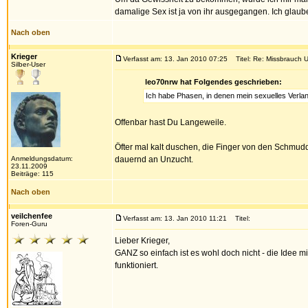
damalige Sex ist ja von ihr ausgegangen. Ich glau
Nach oben
Krieger
Verfasst am: 13. Jan 2010 07:25
Titel: Re: Missbrauch U
Silber-User
leo70nrw hat Folgendes geschrieben:
Ich habe Phasen, in denen mein sexuelles Verlang
Offenbar hast Du Langeweile.
Öfter mal kalt duschen, die Finger von den Schmud
Anmeldungsdatum:
dauernd an Unzucht.
23.11.2009
Beiträge: 115
Nach oben
veilchenfee
Verfasst am: 13. Jan 2010 11:21
Titel:
Foren-Guru
Lieber Krieger,
GANZ so einfach ist es wohl doch nicht - die Idee m
funktioniert.