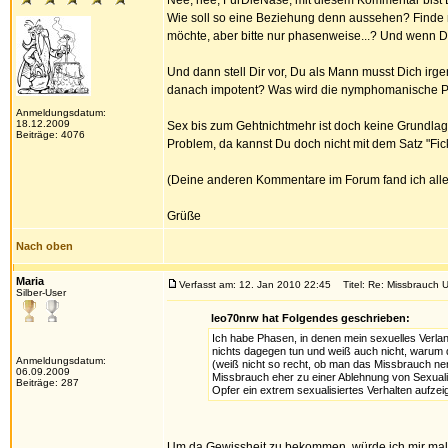
Nee, nee, FürDieNase, mit diesem Kommentar bist D
Wie soll so eine Beziehung denn aussehen? Finde ma
möchte, aber bitte nur phasenweise...? Und wenn 
Und dann stell Dir vor, Du als Mann musst Dich irg
danach impotent? Was wird die nymphomanische Pa
Anmeldungsdatum:
18.12.2009
Sex bis zum Gehtnichtmehr ist doch keine Grundlag
Beiträge: 4076
Problem, da kannst Du doch nicht mit dem Satz "Fi
(Deine anderen Kommentare im Forum fand ich aller
Grüße
Nach oben
Maria
Verfasst am: 12. Jan 2010 22:45
Titel: Re: Missbrauch U
Silber-User
leo70nrw hat Folgendes geschrieben:
Ich habe Phasen, in denen mein sexuelles Verlang
nichts dagegen tun und weiß auch nicht, warum
Anmeldungsdatum:
(weiß nicht so recht, ob man das Missbrauch ne
06.09.2009
Missbrauch eher zu einer Ablehnung von Sexualit
Beiträge: 287
Opfer ein extrem sexualisiertes Verhalten aufzei
Um da Gewissheit zu bekommen, würde ich mir mal D