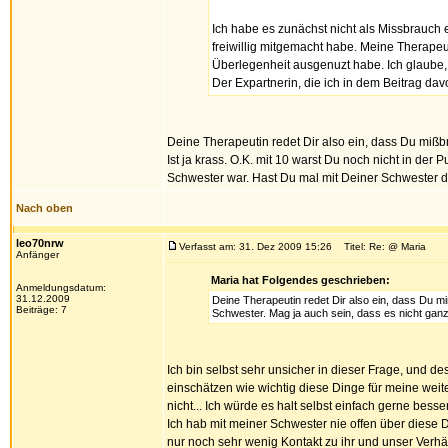
Ich habe es zunächst nicht als Missbrauch
freiwillig mitgemacht habe. Meine Therapeut
Überlegenheit ausgenuzt habe. Ich glaube, 
Der Expartnerin, die ich in dem Beitrag davo
Deine Therapeutin redet Dir also ein, dass Du miß
Ist ja krass. O.K. mit 10 warst Du noch nicht in der
Schwester war. Hast Du mal mit Deiner Schwester 
Nach oben
leo70nrw
Verfasst am: 31. Dez 2009 15:26
Titel: Re: @ Maria
Anfänger
Maria hat Folgendes geschrieben:
Anmeldungsdatum:
31.12.2009
Deine Therapeutin redet Dir also ein, dass Du mi
Beiträge: 7
Schwester. Mag ja auch sein, dass es nicht gan
Ich bin selbst sehr unsicher in dieser Frage, und d
einschätzen wie wichtig diese Dinge für meine wei
nicht... Ich würde es halt selbst einfach gerne besse
Ich hab mit meiner Schwester nie offen über diese D
nur noch sehr wenig Kontakt zu ihr und unser Verhältn