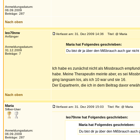
Anmeldungsdatum:
06.09.2009
Beiträge: 287
Nach oben
leo70nrw
Verfasst am: 31. Dez 2009 14:36
Titel: @ Maria
Anfänger
Maria hat Folgendes geschrieben:
Anmeldungsdatum:
31.12.2009
Du bist dir ja über den Mißbrauch auch gar nicht 
Beiträge: 7
Ich habe es zunächst nicht als Missbrauch empfund
habe. Meine Therapeutin meinte aber, es sei Missbr
ging langsam los, als ich 10 war und sie 16.
Der Expartnerin, die ich in dem Beitrag davor erwähn
Nach oben
Maria
Verfasst am: 31. Dez 2009 15:03
Titel: Re: @ Maria
Silber-User
leo70nrw hat Folgendes geschrieben:
Maria hat Folgendes geschrieben:
Anmeldungsdatum:
Du bist dir ja über den Mißbrauch auch g
06.09.2009
Beiträge: 287