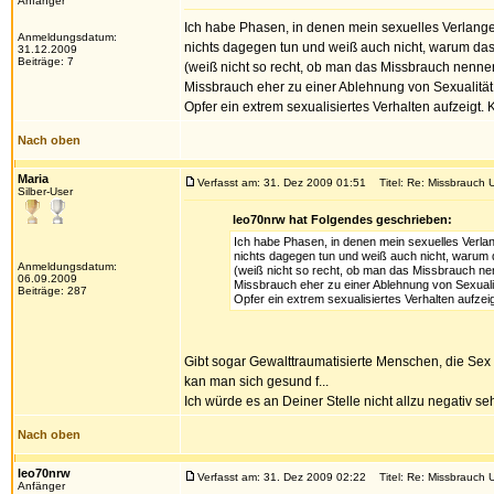
Anfänger
Ich habe Phasen, in denen mein sexuelles Verlangen 
Anmeldungsdatum:
nichts dagegen tun und weiß auch nicht, warum da
31.12.2009
Beiträge: 7
(weiß nicht so recht, ob man das Missbrauch nenne
Missbrauch eher zu einer Ablehnung von Sexualität 
Opfer ein extrem sexualisiertes Verhalten aufzeigt.
Nach oben
Maria
Verfasst am: 31. Dez 2009 01:51
Titel: Re: Missbrauch U
Silber-User
leo70nrw hat Folgendes geschrieben:
Ich habe Phasen, in denen mein sexuelles Verlang
nichts dagegen tun und weiß auch nicht, warum
Anmeldungsdatum:
(weiß nicht so recht, ob man das Missbrauch ne
06.09.2009
Missbrauch eher zu einer Ablehnung von Sexualit
Beiträge: 287
Opfer ein extrem sexualisiertes Verhalten aufzei
Gibt sogar Gewalttraumatisierte Menschen, die Sex d
kan man sich gesund f...
Ich würde es an Deiner Stelle nicht allzu negativ s
Nach oben
leo70nrw
Verfasst am: 31. Dez 2009 02:22
Titel: Re: Missbrauch U
Anfänger