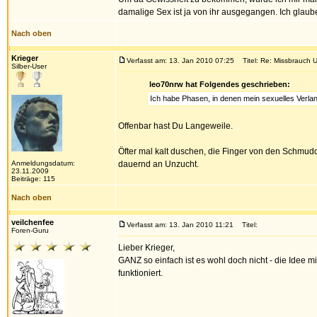
damalige Sex ist ja von ihr ausgegangen. Ich glau
Nach oben
Krieger
Verfasst am: 13. Jan 2010 07:25
Titel: Re: Missbrauch U
Silber-User
leo70nrw hat Folgendes geschrieben:
Ich habe Phasen, in denen mein sexuelles Verlang
Offenbar hast Du Langeweile.
Öfter mal kalt duschen, die Finger von den Schmud
Anmeldungsdatum:
dauernd an Unzucht.
23.11.2009
Beiträge: 115
Nach oben
veilchenfee
Verfasst am: 13. Jan 2010 11:21
Titel:
Foren-Guru
Lieber Krieger,
GANZ so einfach ist es wohl doch nicht - die Idee m
funktioniert.