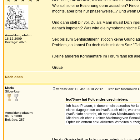
Nee, nee, FürDieNase, mit diesem Kommentar bist D
Wie soll so eine Beziehung denn aussehen? Finde ma
möchte, aber bitte nur phasenweise...? Und wenn 
Und dann stell Dir vor, Du als Mann musst Dich irg
danach impotent? Was wird die nymphomanische Pa
Anmeldungsdatum:
18.12.2009
Sex bis zum Gehtnichtmehr ist doch keine Grundlag
Beiträge: 4076
Problem, da kannst Du doch nicht mit dem Satz "Fi
(Deine anderen Kommentare im Forum fand ich aller
Grüße
Nach oben
Maria
Verfasst am: 12. Jan 2010 22:45
Titel: Re: Missbrauch U
Silber-User
leo70nrw hat Folgendes geschrieben:
Ich habe Phasen, in denen mein sexuelles Verlang
nichts dagegen tun und weiß auch nicht, warum
Anmeldungsdatum:
(weiß nicht so recht, ob man das Missbrauch ne
06.09.2009
Missbrauch eher zu einer Ablehnung von Sexualit
Beiträge: 287
Opfer ein extrem sexualisiertes Verhalten aufzei
Um da Gewissheit zu bekommen, würde ich mir mal D