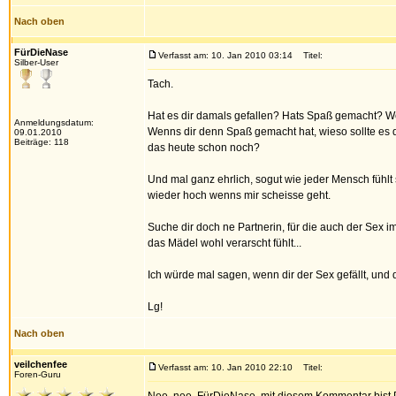
Nach oben
FürDieNase
Verfasst am: 10. Jan 2010 03:14
Titel:
Silber-User
Tach.
Hat es dir damals gefallen? Hats Spaß gemacht? W
Anmeldungsdatum:
Wenns dir denn Spaß gemacht hat, wieso sollte es d
09.01.2010
Beiträge: 118
das heute schon noch?
Und mal ganz ehrlich, sogut wie jeder Mensch fühlt s
wieder hoch wenns mir scheisse geht.
Suche dir doch ne Partnerin, für die auch der Sex 
das Mädel wohl verarscht fühlt...
Ich würde mal sagen, wenn dir der Sex gefällt, und d
Lg!
Nach oben
veilchenfee
Verfasst am: 10. Jan 2010 22:10
Titel:
Foren-Guru