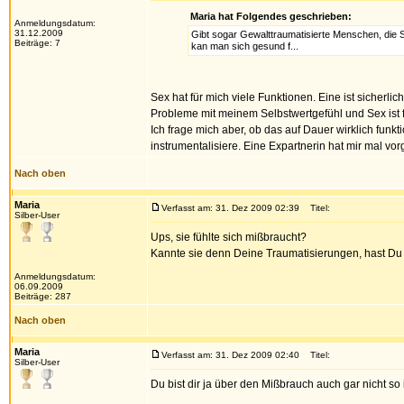
Maria hat Folgendes geschrieben:
Anmeldungsdatum:
31.12.2009
Gibt sogar Gewalttraumatisierte Menschen, die Se
Beiträge: 7
kan man sich gesund f...
Sex hat für mich viele Funktionen. Eine ist sicherlic
Probleme mit meinem Selbstwertgefühl und Sex ist f
Ich frage mich aber, ob das auf Dauer wirklich funk
instrumentalisiere. Eine Expartnerin hat mir mal vor
Nach oben
Maria
Verfasst am: 31. Dez 2009 02:39
Titel:
Silber-User
Ups, sie fühlte sich mißbraucht?
Kannte sie denn Deine Traumatisierungen, hast Du 
Anmeldungsdatum:
06.09.2009
Beiträge: 287
Nach oben
Maria
Verfasst am: 31. Dez 2009 02:40
Titel:
Silber-User
Du bist dir ja über den Mißbrauch auch gar nicht so 