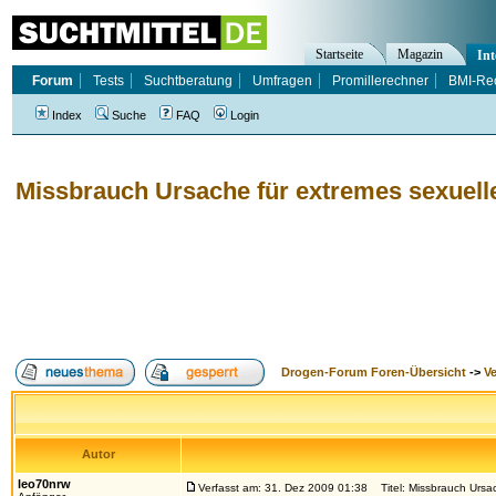
Startseite
Magazin
Int
Forum
Tests
Suchtberatung
Umfragen
Promillerechner
BMI-Re
Index
Suche
FAQ
Login
Missbrauch Ursache für extremes sexuell
Drogen-Forum Foren-Übersicht
->
V
Autor
leo70nrw
Verfasst am: 31. Dez 2009 01:38
Titel: Missbrauch Ursac