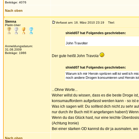
Beiträge: 4076
Nach oben
Sienna
Verfasst am: 16. März 2010 23:19
Titel:
Platin-User
shield07 hat Folgendes geschrieben:
John Travolter
Anmeldungsdatum:
31.08.2009
Beiträge: 1986
Der gute heißt John Travol
a
shield07 hat Folgendes geschrieben:
Warum ich mir Heroin spritzen will ist weil ic
noch andere Drogen konsumieren und Heroin ist 
...Ohne Worte...
Woher willst du wissen, dass es die beste Droge ist,
konsumauffordern aufgefasst werden kann - so ist e
Was ich sagen will: Du solltest dich nicht zu sehr au
nur durch ihr Buch mit H angefangen haben!) Wenn du 
Wenn du das Glück hast, nur eine leichte Überdosis 
(Achtung Ironie)
Bei einer starken OD kannst du dir ja ausmalen, wo 
Nach oben