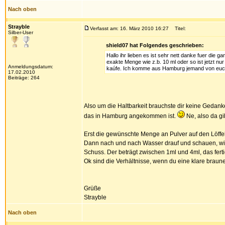
Nach oben
Strayble
Verfasst am: 16. März 2010 16:27
Titel:
Silber-User
shield07 hat Folgendes geschrieben:
Hallo ihr lieben es ist sehr nett danke fuer die 
exakte Menge wie z.b. 10 ml oder so ist jetzt nu
Anmeldungsdatum:
kaúfe. Ich komme aus Hamburg jemand von euch
17.02.2010
Beiträge: 264
Also um die Haltbarkeit brauchste dir keine Gedanke
das in Hamburg angekommen ist.
Ne, also da g
Erst die gewünschte Menge an Pulver auf den Löffel
Dann nach und nach Wasser drauf und schauen, wie we
Schuss. Der beträgt zwischen 1ml und 4ml, das fert
Ok sind die Verhältnisse, wenn du eine klare braune
Grüße
Strayble
Nach oben