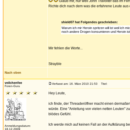
Glaub mir, nur weil John Travolter das im Film
Richte dich nach dem was die erfahrene Leute aus de
shield07 hat Folgendes geschrieben:
Warum ich mir Heroin spritzen will ist weil ic
noch andere Drogen konsumieren und Heroin ist 
Mir fehlen die Worte...
Strayble
Nach oben
veilchenfee
Verfasst am: 16. März 2010 21:53
Titel:
Foren-Guru
Hey Leute,
ich finde, der Threaderöffner macht einen dermaßen
würde. Eine "Anleitung von vielen netten Leuten" z
blödes Gefühl.
Ich werde mich auf keinen Fall an der Aufklärung bet
Anmeldungsdatum:
18.12.2009