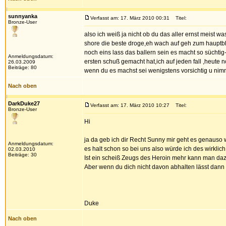
sunnyanka
Verfasst am: 17. März 2010 00:31
Titel:
Bronze-User
also ich weiß ja nicht ob du das aller ernst meist wa
shore die beste droge,eh wach auf geh zum hauptbhf.
noch eins lass das ballern sein es macht so sücht
Anmeldungsdatum:
ersten schuß gemacht hat,ich auf jeden fall ,heute 
26.03.2009
Beiträge: 80
wenn du es machst sei wenigstens vorsichtig u nim
Nach oben
DarkDuke27
Verfasst am: 17. März 2010 10:27
Titel:
Bronze-User
Hi
ja da geb ich dir Recht Sunny mir geht es genauso 
Anmeldungsdatum:
es halt schon so bei uns also würde ich des wirklich
02.03.2010
Beiträge: 30
Ist ein scheiß Zeugs des Heroin mehr kann man daz
Aber wenn du dich nicht davon abhalten lässt dann p
Duke
Nach oben