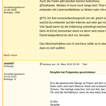
Auch die Farbe gibt darüber keinen Aufschluss.
@Darkduke: Weißes H muss noch lange kein Thai-H se
Anmeldungsdatum:
entweder mit Lebensmittelfarbe zu färben oder mit 
31.08.2009
Beiträge: 1986
@TS: Ich find unverantwortungsvoll von dir, gleich 
wachst du entweder auf der Intensiv auf oder gar ni
Viel Spaß wenn du die Erfahrung unbedingt machen w
Nein im Ernst, konsumier wenn es denn sein muss l
Damit katapultierst du dich ins Jenseits.
Das Mischverhältnis von H und Asco sollte so in etw
dass es sich auflöst.
Nach oben
shield07
Verfasst am: 16. März 2010 20:30
Titel:
Anfänger
Strayble hat Folgendes geschrieben:
Anmeldungsdatum:
16.03.2010
Beiträge: 8
Erst die gewünschte Menge an Pulver auf den Löf
Dann nach und nach Wasser drauf und schauen, wie
Schuss. Der beträgt zwischen 1ml und 4ml, das f
Ok sind die Verhältnisse, wenn du eine klare bra
Grüße
Strayble