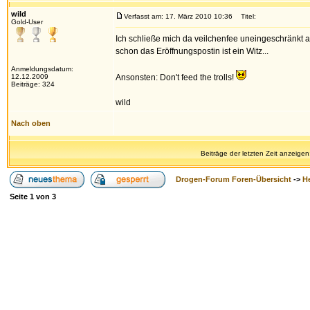
wild
Verfasst am: 17. März 2010 10:36
Titel:
Gold-User
Ich schließe mich da veilchenfee uneingeschränkt a
schon das Eröffnungspostin ist ein Witz...
Anmeldungsdatum:
12.12.2009
Ansonsten: Don't feed the trolls!
Beiträge: 324
wild
Nach oben
Beiträge der letzten Zeit anzeigen
Drogen-Forum Foren-Übersicht
->
H
Seite
1
von
3