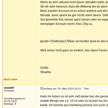
Wenn du dich absolut nicht davon abhalten willst, da
Sei dir aber bewusst, dass die Wirkung die du dann 
Beim zweiten Konsum ist es schon anderst und die l
Monate, dann spürst da gar nichts mehr davon. Daf
Gut gemeinte Rat, besser ganz lassen oder so orga
einmaligen Konsum reicht. Also 1/5g ca...
[quote="DarkDuke27]Aber am besten lässt du des lieb
Wird sicher nicht ganz so einfach, hier übers Forum
Grüße
Strayble
Nach oben
shield07
Verfasst am: 16. März 2010 16:21
Titel:
Anfänger
Hallo ihr lieben es ist sehr nett danke fuer die gan
Anmeldungsdatum:
exakte Menge wie z.b. 10 ml oder so ist jetzt nur e
16.03.2010
Beiträge: 8
kaúfe. Ich komme aus Hamburg jemand von euch vie