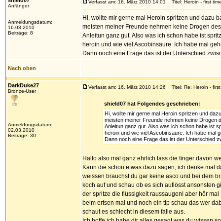
shield07
Verfasst am: 16. März 2010 14:01
Titel: Heroin - first tim
Anfänger
Hi, wollte mir gerne mal Heroin spritzen und dazu 
Anmeldungsdatum:
meisten meiner Freunde nehmen keine Drogen desweg
16.03.2010
Beiträge: 8
Anleitun ganz gut. Also was ich schon habe ist spritz
heroin und wie viel Ascobinsäure. Ich habe mal geh
Dann noch eine Frage das ist der Unterschied zwis
Nach oben
DarkDuke27
Verfasst am: 16. März 2010 14:26
Titel: Re: Heroin - first
Bronze-User
shield07 hat Folgendes geschrieben:
Hi, wollte mir gerne mal Heroin spritzen und daz
meisten meiner Freunde nehmen keine Drogen desw
Anmeldungsdatum:
Anleitun ganz gut. Also was ich schon habe ist spr
02.03.2010
heroin und wie viel Ascobinsäure. Ich habe mal 
Beiträge: 30
Dann noch eine Frage das ist der Unterschied z
Hallo also mal ganz ehrlich lass die finger davon w
Kann die schon etwas dazu sagen, ich denke mal das 
weissen brauchst du gar keine asco und bei dem brau
koch auf und schau ob es sich auflösst ansonsten gi
der spritze die flüssigkeit raussaugen! aber hör mal 
beim ertsen mal und noch ein tip schau das wer dabei
schaut es schlecht in diesem falle aus.
Ich hoffe ich habe dir alles gesagt was du wissen so