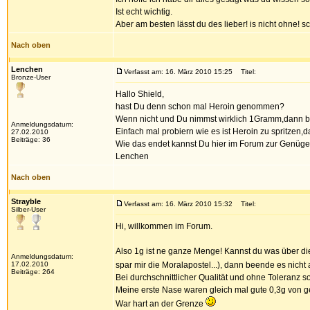
Ist echt wichtig.
Aber am besten lässt du des lieber! is nicht ohne! s
Nach oben
Lenchen
Verfasst am: 16. März 2010 15:25
Titel:
Bronze-User
Hallo Shield,
hast Du denn schon mal Heroin genommen?
Wenn nicht und Du nimmst wirklich 1Gramm,dann bis
Anmeldungsdatum:
Einfach mal probiern wie es ist Heroin zu spritzen,
27.02.2010
Beiträge: 36
Wie das endet kannst Du hier im Forum zur Genüge 
Lenchen
Nach oben
Strayble
Verfasst am: 16. März 2010 15:32
Titel:
Silber-User
Hi, willkommen im Forum.
Also 1g ist ne ganze Menge! Kannst du was über di
Anmeldungsdatum:
17.02.2010
spar mir die Moralapostel...), dann beende es nicht
Beiträge: 264
Bei durchschnittlicher Qualität und ohne Toleranz sol
Meine erste Nase waren gleich mal gute 0,3g von 
War hart an der Grenze