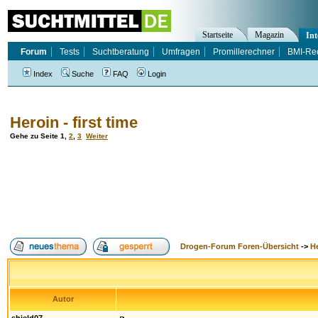
Startseite
Magazin
Int
Forum
Tests
Suchtberatung
Umfragen
Promillerechner
BMI-Re
Index
Suche
FAQ
Login
Heroin - first time
Gehe zu Seite
1
,
2
,
3
Weiter
Drogen-Forum Foren-Übersicht
->
H
Autor