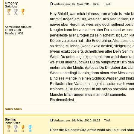
Gregory
Verfasst am: 16. März 2010 16:40
Titel:
Gold-User
Hey Shield, was mich interessieren würde ist, wi
nix mit Drogen am Hut, was hat Dich also initiiert.
naiver über Heroin so weis sind doch seltenst posit
Anmeldungsdatum:
Neugier kann ich verstehen aber Du solltest wissen
15.03.2010
Beiträge: 639
perfekteste aller Drogen zu sein scheint. Ist auch 
Körper zu bieten hat - die Endorphine. Also absolu
so richtig zu leben (wenn exakt dosiert) steigerun
(wenn exakt dosiert). Scheißchen alter Dein Gehirn 
Wenn Du unbedingt experimentieren willst dann rate 
weist Du überhaupt was Du da reinpumpst? Ich denke
mehrmals die Möglichkeit das Du Dir dabei das Licht
Wenn unbedingt Heroin, dann nimm eine Messerspitz
Dir diese Menge in einen Schluck Wasser und trinkst 
Risikoärmsten Varianten. Leg nicht sofort nach wen
Ich hoffe ja Du überlegst Dir die Aktion nochmal un
Manche Erfahrungen muß man nicht sammeln.
Bis demnächst.
Nach oben
Sienna
Verfasst am: 16. März 2010 18:27
Titel:
Platin-User
Über die Reinheit wird er/sie wohl als Laie und oh