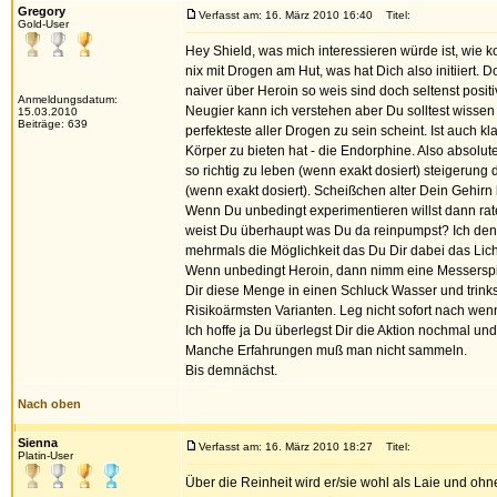
Gregory
Verfasst am: 16. März 2010 16:40
Titel:
Gold-User
Hey Shield, was mich interessieren würde ist, wi
nix mit Drogen am Hut, was hat Dich also initiiert.
naiver über Heroin so weis sind doch seltenst posit
Anmeldungsdatum:
Neugier kann ich verstehen aber Du solltest wissen
15.03.2010
Beiträge: 639
perfekteste aller Drogen zu sein scheint. Ist auch 
Körper zu bieten hat - die Endorphine. Also absolu
so richtig zu leben (wenn exakt dosiert) steigerun
(wenn exakt dosiert). Scheißchen alter Dein Gehirn 
Wenn Du unbedingt experimentieren willst dann rate 
weist Du überhaupt was Du da reinpumpst? Ich denke
mehrmals die Möglichkeit das Du Dir dabei das Licht
Wenn unbedingt Heroin, dann nimm eine Messerspitz
Dir diese Menge in einen Schluck Wasser und trinkst 
Risikoärmsten Varianten. Leg nicht sofort nach wen
Ich hoffe ja Du überlegst Dir die Aktion nochmal un
Manche Erfahrungen muß man nicht sammeln.
Bis demnächst.
Nach oben
Sienna
Verfasst am: 16. März 2010 18:27
Titel:
Platin-User
Über die Reinheit wird er/sie wohl als Laie und oh