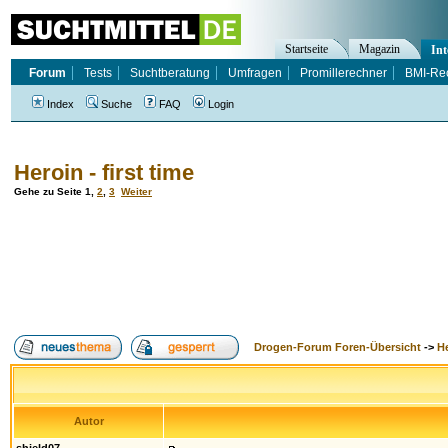
Startseite
Magazin
Int
Forum
Tests
Suchtberatung
Umfragen
Promillerechner
BMI-Re
Index
Suche
FAQ
Login
Heroin - first time
Gehe zu Seite
1
,
2
,
3
Weiter
Drogen-Forum Foren-Übersicht
->
H
Autor