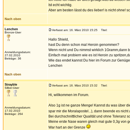
Ist echt wichtig.
Aber am besten lässt du des lieber! is nicht ohne! s
Nach oben
Lenchen
Verfasst am: 16. März 2010 15:25
Titel:
Bronze-User
Hallo Shield,
hast Du denn schon mal Heroin genommen?
Wenn nicht und Du nimmst wirklich 1Gramm,dann bis
Anmeldungsdatum:
Einfach mal probiern wie es ist Heroin zu spritzen,
27.02.2010
Beiträge: 36
Wie das endet kannst Du hier im Forum zur Genüge 
Lenchen
Nach oben
Strayble
Verfasst am: 16. März 2010 15:32
Titel:
Silber-User
Hi, willkommen im Forum.
Also 1g ist ne ganze Menge! Kannst du was über di
Anmeldungsdatum:
17.02.2010
spar mir die Moralapostel...), dann beende es nicht
Beiträge: 264
Bei durchschnittlicher Qualität und ohne Toleranz sol
Meine erste Nase waren gleich mal gute 0,3g von 
War hart an der Grenze