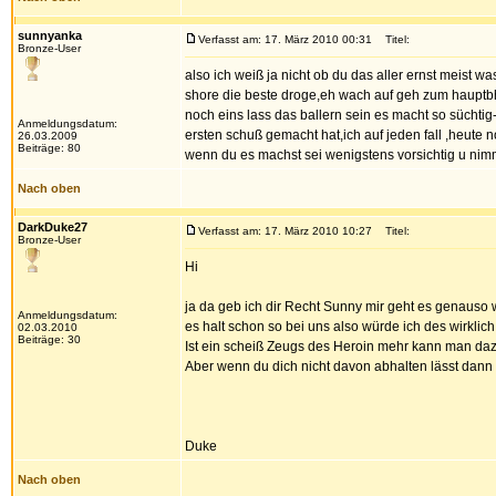
sunnyanka
Verfasst am: 17. März 2010 00:31
Titel:
Bronze-User
also ich weiß ja nicht ob du das aller ernst meist wa
shore die beste droge,eh wach auf geh zum hauptbhf.
noch eins lass das ballern sein es macht so sücht
Anmeldungsdatum:
ersten schuß gemacht hat,ich auf jeden fall ,heute 
26.03.2009
Beiträge: 80
wenn du es machst sei wenigstens vorsichtig u nim
Nach oben
DarkDuke27
Verfasst am: 17. März 2010 10:27
Titel:
Bronze-User
Hi
ja da geb ich dir Recht Sunny mir geht es genauso 
Anmeldungsdatum:
es halt schon so bei uns also würde ich des wirklich
02.03.2010
Beiträge: 30
Ist ein scheiß Zeugs des Heroin mehr kann man daz
Aber wenn du dich nicht davon abhalten lässt dann p
Duke
Nach oben