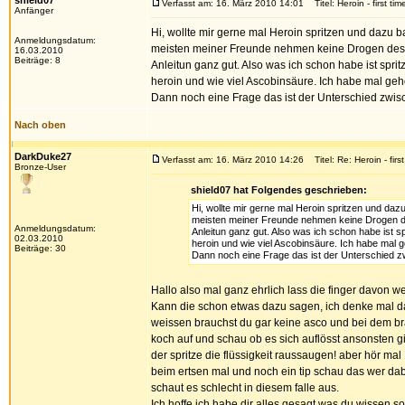
shield07
Verfasst am: 16. März 2010 14:01
Titel: Heroin - first tim
Anfänger
Hi, wollte mir gerne mal Heroin spritzen und dazu 
Anmeldungsdatum:
meisten meiner Freunde nehmen keine Drogen desweg
16.03.2010
Beiträge: 8
Anleitun ganz gut. Also was ich schon habe ist spritz
heroin und wie viel Ascobinsäure. Ich habe mal geh
Dann noch eine Frage das ist der Unterschied zwis
Nach oben
DarkDuke27
Verfasst am: 16. März 2010 14:26
Titel: Re: Heroin - first
Bronze-User
shield07 hat Folgendes geschrieben:
Hi, wollte mir gerne mal Heroin spritzen und daz
meisten meiner Freunde nehmen keine Drogen desw
Anmeldungsdatum:
Anleitun ganz gut. Also was ich schon habe ist spr
02.03.2010
heroin und wie viel Ascobinsäure. Ich habe mal 
Beiträge: 30
Dann noch eine Frage das ist der Unterschied z
Hallo also mal ganz ehrlich lass die finger davon w
Kann die schon etwas dazu sagen, ich denke mal das 
weissen brauchst du gar keine asco und bei dem brau
koch auf und schau ob es sich auflösst ansonsten gi
der spritze die flüssigkeit raussaugen! aber hör mal 
beim ertsen mal und noch ein tip schau das wer dabei
schaut es schlecht in diesem falle aus.
Ich hoffe ich habe dir alles gesagt was du wissen so