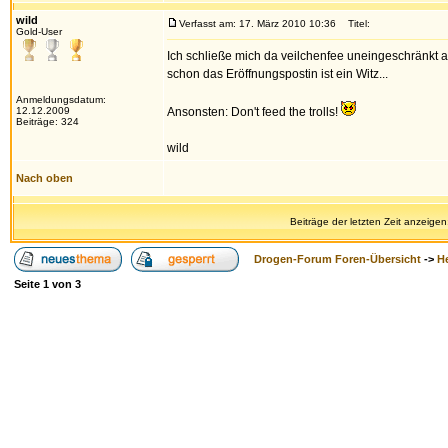
wild
Verfasst am: 17. März 2010 10:36
Titel:
Gold-User
Ich schließe mich da veilchenfee uneingeschränkt a
schon das Eröffnungspostin ist ein Witz...
Anmeldungsdatum:
12.12.2009
Ansonsten: Don't feed the trolls!
Beiträge: 324
wild
Nach oben
Beiträge der letzten Zeit anzeigen
Drogen-Forum Foren-Übersicht
->
H
Seite
1
von
3