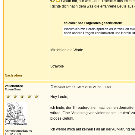
Glaub mir, nur weil John Travolter das im Film
Richte dich nach dem was die erfahrene Leute aus de
shield07 hat Folgendes geschrieben:
Warum ich mir Heroin spritzen will ist weil ic
noch andere Drogen konsumieren und Heroin ist 
Mir fehlen die Worte...
Strayble
Nach oben
veilchenfee
Verfasst am: 16. März 2010 21:53
Titel:
Foren-Guru
Hey Leute,
ich finde, der Threaderöffner macht einen dermaßen
würde. Eine "Anleitung von vielen netten Leuten" z
blödes Gefühl.
Ich werde mich auf keinen Fall an der Aufklärung bet
Anmeldungsdatum:
18.12.2009