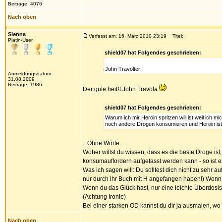
Beiträge: 4076
Nach oben
Sienna
Verfasst am: 16. März 2010 23:19
Titel:
Platin-User
shield07 hat Folgendes geschrieben:
John Travolter
Anmeldungsdatum:
31.08.2009
Beiträge: 1986
Der gute heißt John Travol
a
shield07 hat Folgendes geschrieben:
Warum ich mir Heroin spritzen will ist weil ic
noch andere Drogen konsumieren und Heroin ist 
...Ohne Worte...
Woher willst du wissen, dass es die beste Droge ist,
konsumauffordern aufgefasst werden kann - so ist e
Was ich sagen will: Du solltest dich nicht zu sehr au
nur durch ihr Buch mit H angefangen haben!) Wenn du 
Wenn du das Glück hast, nur eine leichte Überdosis 
(Achtung Ironie)
Bei einer starken OD kannst du dir ja ausmalen, wo 
Nach oben