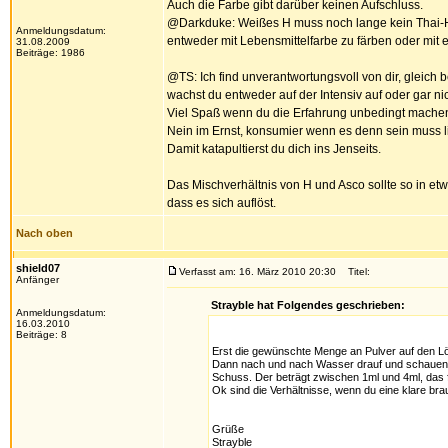
Auch die Farbe gibt darüber keinen Aufschluss.
@Darkduke: Weißes H muss noch lange kein Thai-H se
Anmeldungsdatum:
entweder mit Lebensmittelfarbe zu färben oder mit 
31.08.2009
Beiträge: 1986
@TS: Ich find unverantwortungsvoll von dir, gleich 
wachst du entweder auf der Intensiv auf oder gar ni
Viel Spaß wenn du die Erfahrung unbedingt machen w
Nein im Ernst, konsumier wenn es denn sein muss l
Damit katapultierst du dich ins Jenseits.
Das Mischverhältnis von H und Asco sollte so in etw
dass es sich auflöst.
Nach oben
shield07
Verfasst am: 16. März 2010 20:30
Titel:
Anfänger
Strayble hat Folgendes geschrieben:
Anmeldungsdatum:
16.03.2010
Beiträge: 8
Erst die gewünschte Menge an Pulver auf den Löf
Dann nach und nach Wasser drauf und schauen, wie
Schuss. Der beträgt zwischen 1ml und 4ml, das f
Ok sind die Verhältnisse, wenn du eine klare bra
Grüße
Strayble