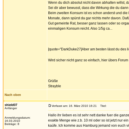
Wenn du dich absolut nicht davon abhalten willst, da
Sei dir aber bewusst, dass die Wirkung die du dann 
Beim zweiten Konsum ist es schon anderst und die l
Monate, dann spürst da gar nichts mehr davon. Daf
Gut gemeinte Rat, besser ganz lassen oder so orga
einmaligen Konsum reicht. Also 1/5g ca...
[quote="DarkDuke27]Aber am besten lässt du des lieb
Wird sicher nicht ganz so einfach, hier übers Forum
Grüße
Strayble
Nach oben
shield07
Verfasst am: 16. März 2010 16:21
Titel:
Anfänger
Hallo ihr lieben es ist sehr nett danke fuer die gan
Anmeldungsdatum:
exakte Menge wie z.b. 10 ml oder so ist jetzt nur e
16.03.2010
Beiträge: 8
kaúfe. Ich komme aus Hamburg jemand von euch vie