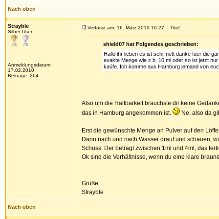
Nach oben
Strayble
Verfasst am: 16. März 2010 16:27
Titel:
Silber-User
shield07 hat Folgendes geschrieben:
Hallo ihr lieben es ist sehr nett danke fuer die 
exakte Menge wie z.b. 10 ml oder so ist jetzt nu
Anmeldungsdatum:
kaúfe. Ich komme aus Hamburg jemand von euch
17.02.2010
Beiträge: 264
Also um die Haltbarkeit brauchste dir keine Gedanke
das in Hamburg angekommen ist.
Ne, also da g
Erst die gewünschte Menge an Pulver auf den Löffel
Dann nach und nach Wasser drauf und schauen, wie we
Schuss. Der beträgt zwischen 1ml und 4ml, das fert
Ok sind die Verhältnisse, wenn du eine klare braune
Grüße
Strayble
Nach oben