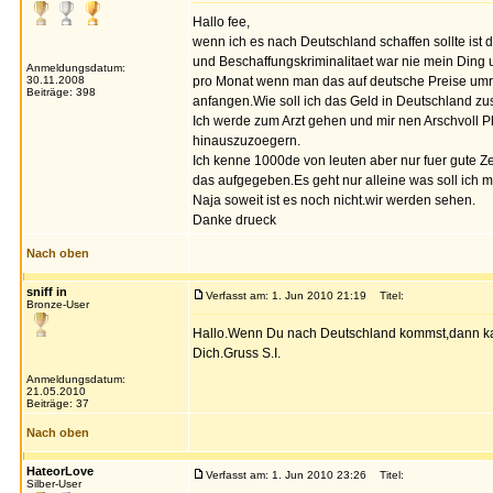
Hallo fee,
wenn ich es nach Deutschland schaffen sollte ist
und Beschaffungskriminalitaet war nie mein Ding u
Anmeldungsdatum:
30.11.2008
pro Monat wenn man das auf deutsche Preise umr
Beiträge: 398
anfangen.Wie soll ich das Geld in Deutschland 
Ich werde zum Arzt gehen und mir nen Arschvoll 
hinauszuzoegern.
Ich kenne 1000de von leuten aber nur fuer gute Ze
das aufgegeben.Es geht nur alleine was soll ich
Naja soweit ist es noch nicht.wir werden sehen.
Danke drueck
Nach oben
sniff in
Verfasst am: 1. Jun 2010 21:19
Titel:
Bronze-User
Hallo.Wenn Du nach Deutschland kommst,dann kanns
Dich.Gruss S.I.
Anmeldungsdatum:
21.05.2010
Beiträge: 37
Nach oben
HateorLove
Verfasst am: 1. Jun 2010 23:26
Titel:
Silber-User