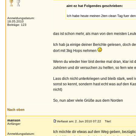
aint ez hat Folgendes geschrieben:
Ich habe heute meinen 2ten clean Tag fuer den
Anmeldungsdatum:
18.05.2010
Beiträge: 123
das ist schon mehr, als man von den meisten Leute
Ich hab ja einige deiner Berichte gelesen, doch der
dort mit 3kg Hops nehmen
Wenn du wieder hier bist denke mal dran, klar ist
zuhören und dir versuchen zu helfen, so fern wie 
Lass dich nicht unterkriegen und bleib stark, wei
sonst so kennt, sondern hast echt was auf den Kas
nicht)
So, nun aber viele Grüße aus dem Norden
Nach oben
manson
Verfasst am: 2. Jun 2010 07:22
Titel:
Anfänger
Ich möchte dir etwas auf den Weg geben, bezügli
Anmeldungsdatum: