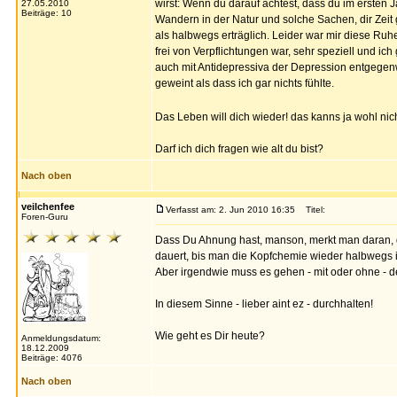
wirst: Wenn du darauf achtest, dass du im ersten Jah
27.05.2010
Beiträge: 10
Wandern in der Natur und solche Sachen, dir Zeit 
als halbwegs erträglich. Leider war mir diese Ruh
frei von Verpflichtungen war, sehr speziell und i
auch mit Antidepressiva der Depression entgegenwir
geweint als dass ich gar nichts fühlte.
Das Leben will dich wieder! das kanns ja wohl ni
Darf ich dich fragen wie alt du bist?
Nach oben
veilchenfee
Verfasst am: 2. Jun 2010 16:35
Titel:
Foren-Guru
Dass Du Ahnung hast, manson, merkt man daran, d
dauert, bis man die Kopfchemie wieder halbwegs in
Aber irgendwie muss es gehen - mit oder ohne - de
In diesem Sinne - lieber aint ez - durchhalten!
Wie geht es Dir heute?
Anmeldungsdatum:
18.12.2009
Beiträge: 4076
Nach oben