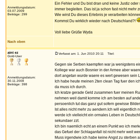
Ein Fehler und Du bist dran und keine Justiz oder
Anmeldungsdatum:
immer begleiten. Das ist ja schon fast nicht mehr 
03.07.2009
Beiträge: 299
Wie wirst Du dieses Erlebnis je verarbeiten könne
Kommst Du wirklich wieder nach Deutschland?!
Voll liebe Grüße Wyda
Nach oben
aint ez
Verfasst am: 1. Jun 2010 20:11
Titel:
Gold-User
Gegen sie Serben kaempfen war ja wenigstens ein
Kollege war auch Bosnier in der Armee aber wae
dort angetan wurde waere es wert gewesen sein L
Anmeldungsdatum:
30.11.2008
Ich habe heute meinen 2ten clean Tag fuer den ich
Beiträge: 398
da muss ich durch.
Ich kratze gerade Geld zusammen fuer meinen Ruec
nehmen weil damit komme ich am besten auf ande
persoenlich tut das ganz gut sofern gewisse Bilde
Ist alles nicht mehr zu aendern.Ich will eigentl
werde ich vielleicht ein ormales Leben in Deutsch
sekundaer zzt.
Ich bin naemlich echt an einem Punkt wo ich merk
das Gefuel der Schlaganfall ist nicht mehr weit wen
Muss irgendwie.ich habe keine Angst zu sterben aber