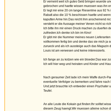
Er verneint weil ich gutes Geld bringen wuerde u
gebrochen und haette wissen muessen was ihn er
Er legt mir eine 20 cm lange Riesenline aus 92 
Rabatt also die 10 % beschissen haette und wenn 
kaputten Arme hin.Das reicht ihm anscheinend nich
versteht er die Aussage meiner Venen nicht so rich
Ich bitte ihn mir einen Druck machen zu duerfen d
zufrieden.Ich denke ich bin im Kino!
Er gibt mir die Nummer meines neuen Lieferanten 
vollkommen fertig bin und denke das sie mich ja sc
zurueck und als ich aussteige auch das Magazin 
Louis ist am verwesen und keine interessierts.
Ich fange an zu kotzen wie ein bloeder.Das war zuv
Ich will hier weg und heiraten und Kinder und Haus
Nach geraumer Zeit lade ich mein Waffe durch-Par
eventuelle Verfolger zu bemerken und fahre nach
Und jetzt brauchte ich entweder einen Psychater u
Teufel.
An alle Leute die Kokain gut finden:Ihr solltet wi
diesem Zeug haengt.Wir muessen alleine schon d