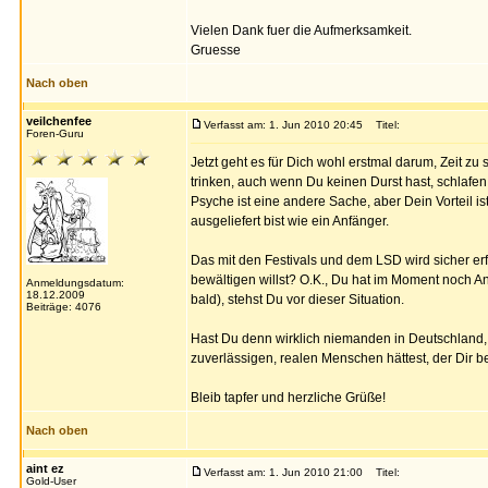
Vielen Dank fuer die Aufmerksamkeit.
Gruesse
Nach oben
veilchenfee
Verfasst am: 1. Jun 2010 20:45
Titel:
Foren-Guru
Jetzt geht es für Dich wohl erstmal darum, Zeit 
trinken, auch wenn Du keinen Durst hast, schlafe
Psyche ist eine andere Sache, aber Dein Vorteil i
ausgeliefert bist wie ein Anfänger.
Das mit den Festivals und dem LSD wird sicher erf
bewältigen willst? O.K., Du hat im Moment noch An
Anmeldungsdatum:
18.12.2009
bald), stehst Du vor dieser Situation.
Beiträge: 4076
Hast Du denn wirklich niemanden in Deutschland,
zuverlässigen, realen Menschen hättest, der Dir 
Bleib tapfer und herzliche Grüße!
Nach oben
aint ez
Verfasst am: 1. Jun 2010 21:00
Titel:
Gold-User