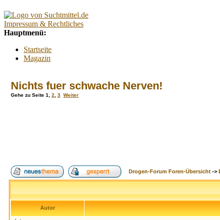
Impressum & Rechtliches
Hauptmenü:
Startseite
Magazin
Interaktiv
Forum
Nichts fuer schwache Nerven!
Lexikon
Kontakt
Gehe zu Seite
1
,
2
,
3
Weiter
Kontextmenü:
Forum
Tests
Suchtberatung
Umfragen
Promillerechner
BMI-Rechner
Drogen-Forum Foren-Übersicht
->
Alkoholfreie Cocktails
Index
Suche
FAQ
Login
Autor