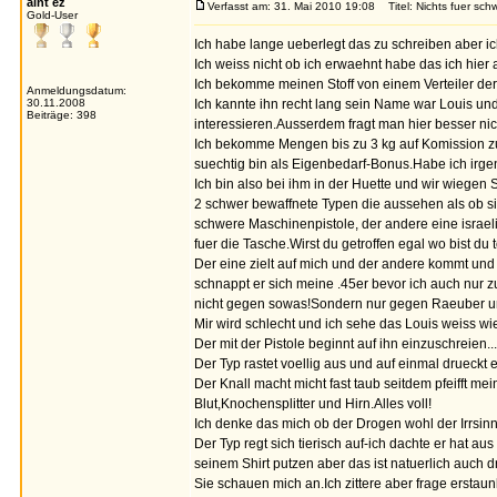
aint ez
Verfasst am: 31. Mai 2010 19:08
Titel: Nichts fuer sc
Gold-User
Ich habe lange ueberlegt das zu schreiben aber ic
Ich weiss nicht ob ich erwaehnt habe das ich hie
Ich bekomme meinen Stoff von einem Verteiler der 
Anmeldungsdatum:
30.11.2008
Ich kannte ihn recht lang sein Name war Louis und
Beiträge: 398
interessieren.Ausserdem fragt man hier besser nic
Ich bekomme Mengen bis zu 3 kg auf Komission z
suechtig bin als Eigenbedarf-Bonus.Habe ich irg
Ich bin also bei ihm in der Huette und wir wiegen 
2 schwer bewaffnete Typen die aussehen als ob si
schwere Maschinenpistole, der andere eine israeli
fuer die Tasche.Wirst du getroffen egal wo bist du t
Der eine zielt auf mich und der andere kommt und 
schnappt er sich meine .45er bevor ich auch nur 
nicht gegen sowas!Sondern nur gegen Raeuber un
Mir wird schlecht und ich sehe das Louis weiss wi
Der mit der Pistole beginnt auf ihn einzuschreien
Der Typ rastet voellig aus und auf einmal drueckt 
Der Knall macht micht fast taub seitdem pfeifft me
Blut,Knochensplitter und Hirn.Alles voll!
Ich denke das mich ob der Drogen wohl der Irrsinn 
Der Typ regt sich tierisch auf-ich dachte er hat aus
seinem Shirt putzen aber das ist natuerlich auch d
Sie schauen mich an.Ich zittere aber frage erstaunl