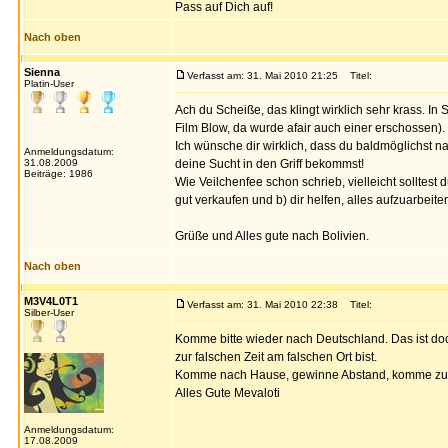
Pass auf Dich auf!
Nach oben
Sienna
Verfasst am: 31. Mai 2010 21:25
Titel:
Platin-User
Ach du Scheiße, das klingt wirklich sehr krass. I
Film Blow, da wurde afair auch einer erschossen).
Ich wünsche dir wirklich, dass du baldmöglichst n
Anmeldungsdatum:
31.08.2009
deine Sucht in den Griff bekommst!
Beiträge: 1986
Wie Veilchenfee schon schrieb, vielleicht solltest
gut verkaufen und b) dir helfen, alles aufzuarbeite
Grüße und Alles gute nach Bolivien.
Nach oben
M3V4L0T1
Verfasst am: 31. Mai 2010 22:38
Titel:
Silber-User
Komme bitte wieder nach Deutschland. Das ist doch 
zur falschen Zeit am falschen Ort bist.
Komme nach Hause, gewinne Abstand, komme zur 
Alles Gute Mevaloti
Anmeldungsdatum:
17.08.2009