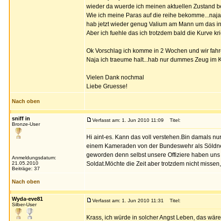
wieder da wuerde ich meinen aktuellen Zustand b
Wie ich meine Paras auf die reihe bekomme...naja
hab jetzt wieder genug Valium am Mann um das in 
Aber ich fuehle das ich trotzdem bald die Kurve kri
Ok Vorschlag ich komme in 2 Wochen und wir fahre
Naja ich traeume halt...hab nur dummes Zeug im 
Vielen Dank nochmal
Liebe Gruesse!
Nach oben
sniff in
Verfasst am: 1. Jun 2010 11:09
Titel:
Bronze-User
Hi aint-es. Kann das voll verstehen.Bin damals 
einem Kameraden von der Bundeswehr als Söldner
geworden denn selbst unsere Offiziere haben uns
Anmeldungsdatum:
21.05.2010
Soldat.Möchte die Zeit aber trotzdem nicht misse
Beiträge: 37
Nach oben
Wyda-eve81
Verfasst am: 1. Jun 2010 11:31
Titel:
Silber-User
Krass, ich würde in solcher Angst Leben, das wäre 