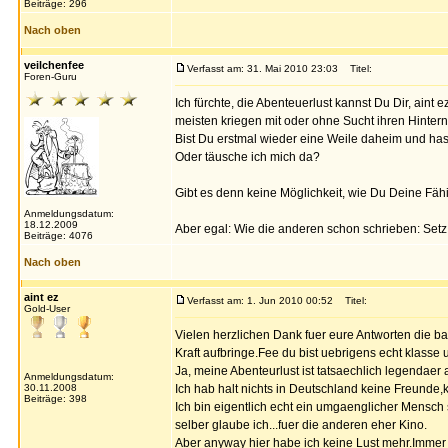
Beiträge: 296
Nach oben
veilchenfee
Verfasst am: 31. Mai 2010 23:03
Titel:
Foren-Guru
Ich fürchte, die Abenteuerlust kannst Du Dir, aint e
meisten kriegen mit oder ohne Sucht ihren Hintern
Bist Du erstmal wieder eine Weile daheim und hast 
Oder täusche ich mich da?
Gibt es denn keine Möglichkeit, wie Du Deine Fä
Anmeldungsdatum:
18.12.2009
Aber egal: Wie die anderen schon schrieben: Setz
Beiträge: 4076
Nach oben
aint ez
Verfasst am: 1. Jun 2010 00:52
Titel:
Gold-User
Vielen herzlichen Dank fuer eure Antworten die bau
Kraft aufbringe.Fee du bist uebrigens echt klasse un
Ja, meine Abenteurlust ist tatsaechlich legendaer
Anmeldungsdatum:
30.11.2008
Ich hab halt nichts in Deutschland keine Freunde,k
Beiträge: 398
Ich bin eigentlich echt ein umgaenglicher Mensch 
selber glaube ich...fuer die anderen eher Kino.
Aber anyway hier habe ich keine Lust mehr.Immer