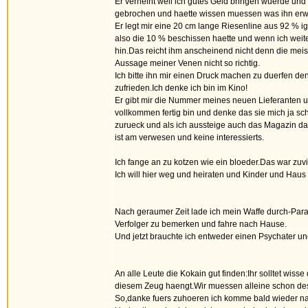
Er verneint weil ich gutes Geld bringen wuerde un
gebrochen und haette wissen muessen was ihn erwa
Er legt mir eine 20 cm lange Riesenline aus 92 % 
also die 10 % beschissen haette und wenn ich weit
hin.Das reicht ihm anscheinend nicht denn die meist
Aussage meiner Venen nicht so richtig.
Ich bitte ihn mir einen Druck machen zu duerfen de
zufrieden.Ich denke ich bin im Kino!
Er gibt mir die Nummer meines neuen Lieferanten u
vollkommen fertig bin und denke das sie mich ja sch
zurueck und als ich aussteige auch das Magazin da
ist am verwesen und keine interessierts.
Ich fange an zu kotzen wie ein bloeder.Das war zuvie
Ich will hier weg und heiraten und Kinder und Haus 
Nach geraumer Zeit lade ich mein Waffe durch-Para
Verfolger zu bemerken und fahre nach Hause.
Und jetzt brauchte ich entweder einen Psychater und
An alle Leute die Kokain gut finden:Ihr solltet wis
diesem Zeug haengt.Wir muessen alleine schon des
So,danke fuers zuhoeren ich komme bald wieder nac