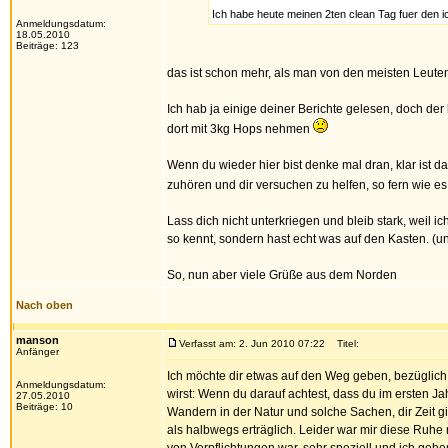
Ich habe heute meinen 2ten clean Tag fuer den i
Anmeldungsdatum:
18.05.2010
Beiträge: 123
das ist schon mehr, als man von den meisten Leuten
Ich hab ja einige deiner Berichte gelesen, doch der 
dort mit 3kg Hops nehmen
Wenn du wieder hier bist denke mal dran, klar ist d
zuhören und dir versuchen zu helfen, so fern wie e
Lass dich nicht unterkriegen und bleib stark, weil 
so kennt, sondern hast echt was auf den Kasten. (u
So, nun aber viele Grüße aus dem Norden
Nach oben
manson
Verfasst am: 2. Jun 2010 07:22
Titel:
Anfänger
Ich möchte dir etwas auf den Weg geben, bezüglic
Anmeldungsdatum:
wirst: Wenn du darauf achtest, dass du im ersten Jahr
27.05.2010
Beiträge: 10
Wandern in der Natur und solche Sachen, dir Zeit g
als halbwegs erträglich. Leider war mir diese Ruhe