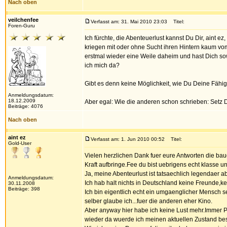
Nach oben
veilchenfee
Verfasst am: 31. Mai 2010 23:03
Titel:
Foren-Guru
Ich fürchte, die Abenteuerlust kannst Du Dir, aint ez
kriegen mit oder ohne Sucht ihren Hintern kaum vom 
erstmal wieder eine Weile daheim und hast Dich sowe
ich mich da?
Gibt es denn keine Möglichkeit, wie Du Deine Fähi
Anmeldungsdatum:
18.12.2009
Aber egal: Wie die anderen schon schrieben: Setz D
Beiträge: 4076
Nach oben
aint ez
Verfasst am: 1. Jun 2010 00:52
Titel:
Gold-User
Vielen herzlichen Dank fuer eure Antworten die baue
Kraft aufbringe.Fee du bist uebrigens echt klasse und
Ja, meine Abenteurlust ist tatsaechlich legendaer a
Anmeldungsdatum:
Ich hab halt nichts in Deutschland keine Freunde,ke
30.11.2008
Beiträge: 398
Ich bin eigentlich echt ein umgaenglicher Mensch s
selber glaube ich...fuer die anderen eher Kino.
Aber anyway hier habe ich keine Lust mehr.Immer 
wieder da wuerde ich meinen aktuellen Zustand be