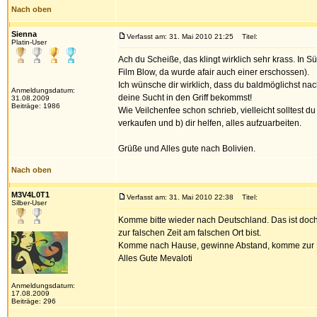
Nach oben
Sienna
Verfasst am: 31. Mai 2010 21:25
Titel:
Platin-User
Ach du Scheiße, das klingt wirklich sehr krass. In 
Film Blow, da wurde afair auch einer erschossen).
Ich wünsche dir wirklich, dass du baldmöglichst na
Anmeldungsdatum:
deine Sucht in den Griff bekommst!
31.08.2009
Beiträge: 1986
Wie Veilchenfee schon schrieb, vielleicht solltest d
verkaufen und b) dir helfen, alles aufzuarbeiten.
Grüße und Alles gute nach Bolivien.
Nach oben
M3V4L0T1
Verfasst am: 31. Mai 2010 22:38
Titel:
Silber-User
Komme bitte wieder nach Deutschland. Das ist doch d
zur falschen Zeit am falschen Ort bist.
Komme nach Hause, gewinne Abstand, komme zur R
Alles Gute Mevaloti
Anmeldungsdatum:
17.08.2009
Beiträge: 296