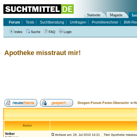
Startseite
Magazin
Int
Forum
Tests
Suchtberatung
Umfragen
Promillerechner
BMI-Re
Index
Suche
FAQ
Login
Apotheke misstraut mir!
Drogen-Forum Foren-Übersicht
->
H
Autor
Volker
Verfasst am: 26. Jul 2010 14:21
Titel: Apotheke misstraut