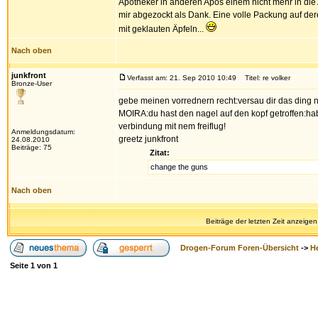
Apotheker in anderen Apos einem nicht mehr in di
mir abgezockt als Dank. Eine volle Packung auf der
mit geklauten Äpfeln...
Nach oben
junkfront
Verfasst am: 21. Sep 2010 10:49
Titel: re volker
Bronze-User
gebe meinen vorrednern recht:versau dir das ding ni
MOIRA:du hast den nagel auf den kopf getroffen:hab
verbindung mit nem freiflug!
Anmeldungsdatum:
greetz junkfront
24.08.2010
Beiträge: 75
Zitat:
change the guns
Nach oben
Beiträge der letzten Zeit anzeigen
Drogen-Forum Foren-Übersicht
->
H
Seite
1
von
1