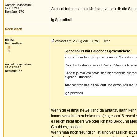
Anmeldungsdatum:
09.07.2010
Also sei froh das es so läuft und versau dir die Stelle
Beiträge: 170
lg Speedball
Nach oben
Moira
Verfasst am: 2. Aug 2010 17:58
Titel:
Bronze-User
Speedball79 hat Folgendes geschrieben:
kann ich nur bestätiegen was meine Vorredner 
Anmeldungsdatum:
Das du überhaupt so viel Pola im Varraus bekom
01.08.2010
Beiträge: 57
Kannst ja mal lesen wie sich hier manche die t
eigener Erfahrung.
Also sei froh das es so läuft und versau dir die Ste
lg Speedball
Wenn du erstmal ne Zeitlang da antanzt, dann kenn
immer verschrieben bekomme (insgesamt 6 erschiede
es reicht nicht übers We oder ich hab Bock und Medi
Glaubt es, lasst es.
Wenn man noch freundlich ist, und verlässlich, ist 