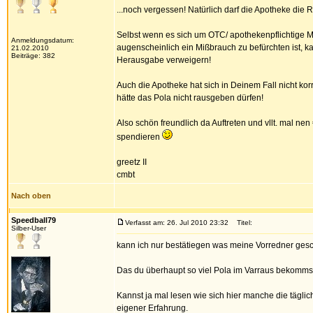
...noch vergessen! Natürlich darf die Apotheke d
Selbst wenn es sich um OTC/ apothekenpflichtige 
Anmeldungsdatum:
augenscheinlich ein Mißbrauch zu befürchten ist, k
21.02.2010
Beiträge: 382
Herausgabe verweigern!
Auch die Apotheke hat sich in Deinem Fall nicht kor
hätte das Pola nicht rausgeben dürfen!
Also schön freundlich da Auftreten und vllt. mal nen
spendieren
greetz II
cmbt
Nach oben
Speedball79
Verfasst am: 26. Jul 2010 23:32
Titel:
Silber-User
kann ich nur bestätiegen was meine Vorredner ges
Das du überhaupt so viel Pola im Varraus bekommst
Kannst ja mal lesen wie sich hier manche die tägl
eigener Erfahrung.