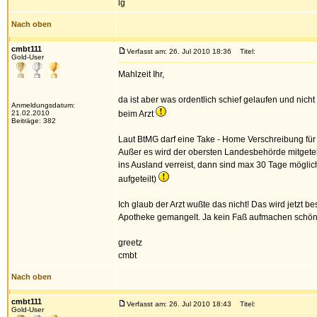
lg
Nach oben
cmbt111
Verfasst am: 26. Jul 2010 18:36
Titel:
Gold-User
Mahlzeit Ihr,
da ist aber was ordentlich schief gelaufen und nich
Anmeldungsdatum:
21.02.2010
beim Arzt
Beiträge: 382
Laut BtMG darf eine Take - Home Verschreibung für
Außer es wird der obersten Landesbehörde mitgeteil
ins Ausland verreist, dann sind max 30 Tage möglic
aufgeteilt)
Ich glaub der Arzt wußte das nicht! Das wird jetzt b
Apotheke gemangelt. Ja kein Faß aufmachen schön
greetz
cmbt
Nach oben
cmbt111
Verfasst am: 26. Jul 2010 18:43
Titel:
Gold-User