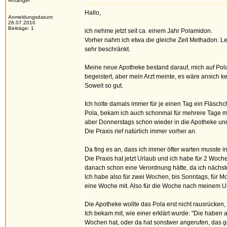
Anfänger
Hallo,
Anmeldungsdatum:
26.07.2010
Beiträge: 1
ich nehme jetzt seit ca. einem Jahr Polamidon.
Vorher nahm ich etwa die gleiche Zeit Methadon. Le
sehr beschränkt.
Meine neue Apotheke bestand darauf, mich auf Pola
begeistert, aber mein Arzt meinte, es wäre ansich k
Soweit so gut.
Ich holte damals immer für je einen Tag ein Fläsch
Pola, bekam ich auch schonmal für mehrere Tage mit
aber Donnerstags schon wieder in die Apotheke und 
Die Praxis rief natürlich immer vorher an.
Da fing es an, dass ich immer öfter warten musste i
Die Praxis hat jetzt Urlaub und ich habe für 2 Woche
danach schon eine Verordnung hätte, da ich nächst
Ich habe also für zwei Wochen, bis Sonntags, für Mo
eine Woche mit. Also für die Woche nach meinem U
Die Apotheke wollte das Pola erst nicht rausrücken,
Ich bekam mit, wie einer erklärt wurde: "Die haben 
Wochen hat, oder da hat sonstwer angerufen, das g