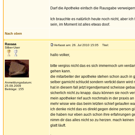
Darf die Apotheke einfach die Rausgabe verweigern 
Ich brauchte es natürlich heute noch nicht, aber ic
sein, im Moment ist alles etwas doof.
Nach oben
Raxaaa
Verfasst am: 26. Jul 2010 15:05
Titel:
Silber-User
hallo volker,
bitte vergiss nicht das es sich immernoch um verd
gehen kann.
die mitarbeiter der apotheke stehen schon auch in
selber garnicht schluckt sondern vertickt dann wird na
Anmeldungsdatum:
25.09.2009
hat in diesem fall jetzt irgendjemand scheisse geba
Beiträge: 155
sicherlich nicht zu knapp. dazu können sie noch ver
mein apotheker rief auch nochmals in der praxis an 
mehr wisse wie das beim letzten schief gelaufen war.
ich denke nicht das es direkt gegen deine person g
die haben nur eben auch schon ihre erfahrungen gem
nimm dir das alles nicht so zu herzen. mach keinen 
glatt läuft.