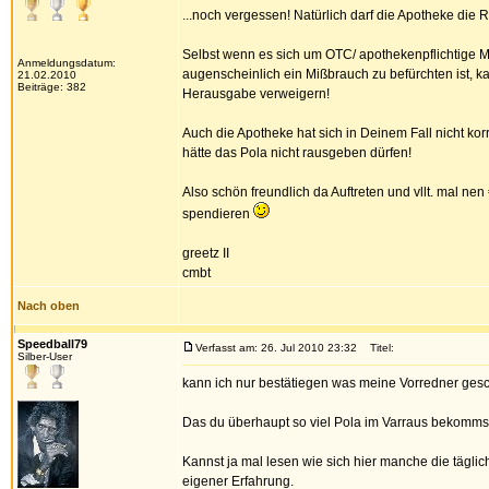
...noch vergessen! Natürlich darf die Apotheke d
Selbst wenn es sich um OTC/ apothekenpflichtige 
Anmeldungsdatum:
augenscheinlich ein Mißbrauch zu befürchten ist, k
21.02.2010
Beiträge: 382
Herausgabe verweigern!
Auch die Apotheke hat sich in Deinem Fall nicht kor
hätte das Pola nicht rausgeben dürfen!
Also schön freundlich da Auftreten und vllt. mal nen
spendieren
greetz II
cmbt
Nach oben
Speedball79
Verfasst am: 26. Jul 2010 23:32
Titel:
Silber-User
kann ich nur bestätiegen was meine Vorredner ges
Das du überhaupt so viel Pola im Varraus bekommst
Kannst ja mal lesen wie sich hier manche die tägl
eigener Erfahrung.