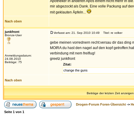
Apotheker in anderen Apos einem nicht mehr in di
mir abgezockt als Dank. Eine volle Packung auf der
mit geklauten Äpfeln...
Nach oben
junkfront
Verfasst am: 21. Sep 2010 10:49
Titel: re volker
Bronze-User
gebe meinen vorrednern recht:versau dir das ding ni
MOIRA:du hast den nagel auf den kopf getroffen:hab
verbindung mit nem freiflug!
Anmeldungsdatum:
greetz junkfront
24.08.2010
Beiträge: 75
Zitat:
change the guns
Nach oben
Beiträge der letzten Zeit anzeigen
Drogen-Forum Foren-Übersicht
->
H
Seite
1
von
1