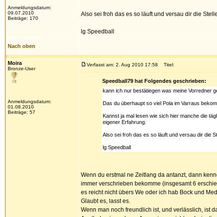
Anmeldungsdatum:
09.07.2010
Also sei froh das es so läuft und versau dir die Stelle
Beiträge: 170
lg Speedball
Nach oben
Moira
Verfasst am: 2. Aug 2010 17:58
Titel:
Bronze-User
Speedball79 hat Folgendes geschrieben:
kann ich nur bestätiegen was meine Vorredner 
Anmeldungsdatum:
Das du überhaupt so viel Pola im Varraus bekom
01.08.2010
Beiträge: 57
Kannst ja mal lesen wie sich hier manche die t
eigener Erfahrung.
Also sei froh das es so läuft und versau dir die Ste
lg Speedball
Wenn du erstmal ne Zeitlang da antanzt, dann kenn
immer verschrieben bekomme (insgesamt 6 erschiede
es reicht nicht übers We oder ich hab Bock und Medi
Glaubt es, lasst es.
Wenn man noch freundlich ist, und verlässlich, ist 