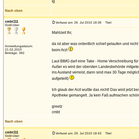
lg
Nach oben
cmbt111
Verfasst am: 26. Jul 2010 18:36
Titel:
Gold-User
Mahlzeit Ihr,
da ist aber was ordentlich schief gelaufen und nich
Anmeldungsdatum:
21.02.2010
beim Arzt
Beiträge: 382
Laut BtMG darf eine Take - Home Verschreibung für
Außer es wird der obersten Landesbehörde mitgeteil
ins Ausland verreist, dann sind max 30 Tage möglic
aufgeteilt)
Ich glaub der Arzt wußte das nicht! Das wird jetzt b
Apotheke gemangelt. Ja kein Faß aufmachen schön
greetz
cmbt
Nach oben
cmbt111
Verfasst am: 26. Jul 2010 18:43
Titel:
Gold-User