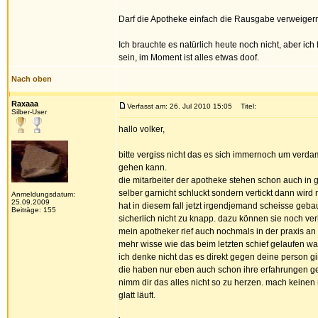
Darf die Apotheke einfach die Rausgabe verweigern 
Ich brauchte es natürlich heute noch nicht, aber ic
sein, im Moment ist alles etwas doof.
Nach oben
Raxaaa
Verfasst am: 26. Jul 2010 15:05
Titel:
Silber-User
hallo volker,
bitte vergiss nicht das es sich immernoch um verd
gehen kann.
die mitarbeiter der apotheke stehen schon auch in
selber garnicht schluckt sondern vertickt dann wird na
Anmeldungsdatum:
25.09.2009
hat in diesem fall jetzt irgendjemand scheisse geba
Beiträge: 155
sicherlich nicht zu knapp. dazu können sie noch ver
mein apotheker rief auch nochmals in der praxis an 
mehr wisse wie das beim letzten schief gelaufen war.
ich denke nicht das es direkt gegen deine person g
die haben nur eben auch schon ihre erfahrungen gem
nimm dir das alles nicht so zu herzen. mach keinen 
glatt läuft.