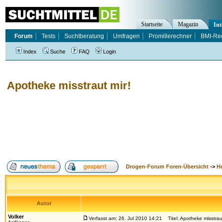
Startseite
Magazin
Int
Forum
Tests
Suchtberatung
Umfragen
Promillerechner
BMI-Re
Index
Suche
FAQ
Login
Apotheke misstraut mir!
Drogen-Forum Foren-Übersicht
->
H
Autor
Volker
Verfasst am: 26. Jul 2010 14:21
Titel: Apotheke misstraut