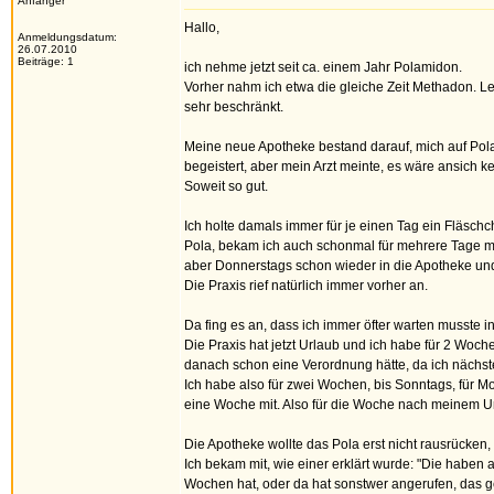
Anfänger
Hallo,
Anmeldungsdatum:
26.07.2010
Beiträge: 1
ich nehme jetzt seit ca. einem Jahr Polamidon.
Vorher nahm ich etwa die gleiche Zeit Methadon. Le
sehr beschränkt.
Meine neue Apotheke bestand darauf, mich auf Pola
begeistert, aber mein Arzt meinte, es wäre ansich k
Soweit so gut.
Ich holte damals immer für je einen Tag ein Fläsch
Pola, bekam ich auch schonmal für mehrere Tage mit
aber Donnerstags schon wieder in die Apotheke und 
Die Praxis rief natürlich immer vorher an.
Da fing es an, dass ich immer öfter warten musste i
Die Praxis hat jetzt Urlaub und ich habe für 2 Woche
danach schon eine Verordnung hätte, da ich nächst
Ich habe also für zwei Wochen, bis Sonntags, für Mo
eine Woche mit. Also für die Woche nach meinem U
Die Apotheke wollte das Pola erst nicht rausrücken,
Ich bekam mit, wie einer erklärt wurde: "Die haben 
Wochen hat, oder da hat sonstwer angerufen, das g