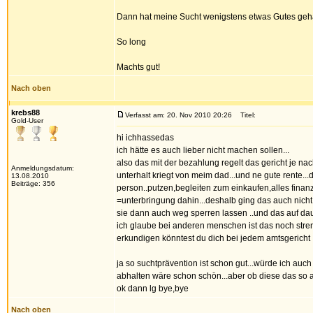
Dann hat meine Sucht wenigstens etwas Gutes geha
So long
Machts gut!
Nach oben
krebs88
Verfasst am: 20. Nov 2010 20:26
Titel:
Gold-User
hi ichhassedas
ich hätte es auch lieber nicht machen sollen...
also das mit der bezahlung regelt das gericht je na
Anmeldungsdatum:
unterhalt kriegt von meim dad...und ne gute rente...
13.08.2010
Beiträge: 356
person..putzen,begleiten zum einkaufen,alles finan
=unterbringung dahin...deshalb ging das auch nicht 
sie dann auch weg sperren lassen ..und das auf dau
ich glaube bei anderen menschen ist das noch stren
erkundigen könntest du dich bei jedem amtsgericht .
ja so suchtprävention ist schon gut...würde ich auch
abhalten wäre schon schön...aber ob diese das so
ok dann lg bye,bye
Nach oben