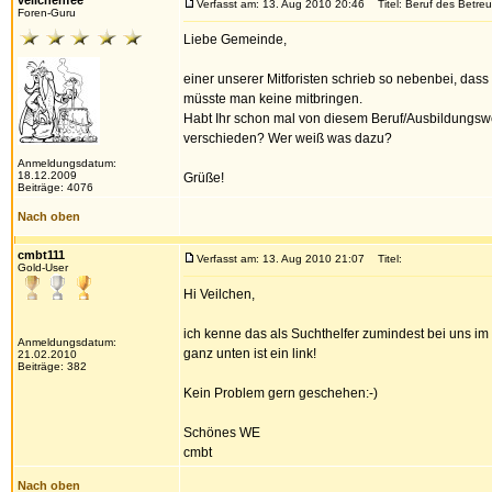
veilchenfee
Verfasst am: 13. Aug 2010 20:46
Titel: Beruf des Betreu
Foren-Guru
Liebe Gemeinde,
einer unserer Mitforisten schrieb so nebenbei, dass
müsste man keine mitbringen.
Habt Ihr schon mal von diesem Beruf/Ausbildungswe
verschieden? Wer weiß was dazu?
Anmeldungsdatum:
18.12.2009
Grüße!
Beiträge: 4076
Nach oben
cmbt111
Verfasst am: 13. Aug 2010 21:07
Titel:
Gold-User
Hi Veilchen,
ich kenne das als Suchthelfer zumindest bei uns im 
Anmeldungsdatum:
ganz unten ist ein link!
21.02.2010
Beiträge: 382
Kein Problem gern geschehen:-)
Schönes WE
cmbt
Nach oben