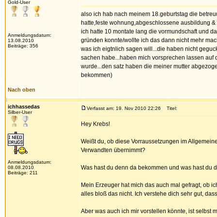
Gold-User
also ich hab nach meinem 18.geburtstag die betreuu
hatte,feste wohnung,abgeschlossene ausbildung & fü
ich hatte 10 montate lang die vormundschaft und da
Anmeldungsdatum:
gründen konnte/wollte ich das dann nicht mehr ma
13.08.2010
Beiträge: 356
was ich eigtnlich sagen will...die haben nicht gegu
sachen habe...haben mich vorsprechen lassen auf dem
wurde...den satz haben die meiner mutter abgezogen 
bekommen)
Nach oben
ichhassedas
Verfasst am: 19. Nov 2010 22:26
Titel:
Silber-User
Hey Krebs!
Weißt du, ob diese Vorraussetzungen im Allgemeine
Verwandten übernimmt?
Anmeldungsdatum:
Was hast du denn da bekommen und was hast du da
08.08.2010
Beiträge: 211
Mein Erzeuger hat mich das auch mal gefragt, ob ich
alles bloß das nicht. Ich verstehe dich sehr gut, das
Aber was auch ich mir vorstellen könnte, ist selbst 