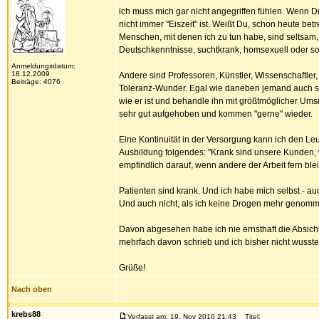
ich muss mich gar nicht angegriffen fühlen. Wenn Du m
nicht immer "Eiszeit" ist. Weißt Du, schon heute be
Menschen, mit denen ich zu tun habe, sind seltsam
Deutschkenntnisse, suchtkrank, homsexuell oder so
Anmeldungsdatum:
18.12.2009
Andere sind Professoren, Künstler, Wissenschaftler, 
Beiträge: 4076
Toleranz-Wunder. Egal wie daneben jemand auch sei
wie er ist und behandle ihn mit größtmöglicher Um
sehr gut aufgehoben und kommen "gerne" wieder.
Eine Kontinuität in der Versorgung kann ich den Le
Ausbildung folgendes: "Krank sind unsere Kunden, w
empfindlich darauf, wenn andere der Arbeit fern bl
Patienten sind krank. Und ich habe mich selbst - a
Und auch nicht, als ich keine Drogen mehr genomm
Davon abgesehen habe ich nie ernsthaft die Absicht 
mehrfach davon schrieb und ich bisher nicht wusste
Grüße!
Nach oben
krebs88
Verfasst am: 19. Nov 2010 21:43
Titel: