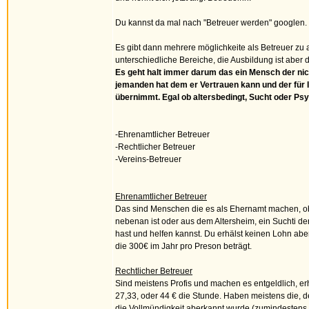
Du kannst da mal nach "Betreuer werden" googlen.
Es gibt dann mehrere möglichkeite als Betreuer zu 
unterschiedliche Bereiche, die Ausbildung ist aber d
Es geht halt immer darum das ein Mensch der nic
jemanden hat dem er Vertrauen kann und der für 
übernimmt. Egal ob altersbedingt, Sucht oder Ps
-Ehrenamtlicher Betreuer
-Rechtlicher Betreuer
-Vereins-Betreuer
Ehrenamtlicher Betreuer
Das sind Menschen die es als Ehernamt machen, ob
nebenan ist oder aus dem Altersheim, ein Suchti d
hast und helfen kannst. Du erhälst keinen Lohn ab
die 300€ im Jahr pro Preson beträgt.
Rechtlicher Betreuer
Sind meistens Profis und machen es entgeldlich, erh
27,33, oder 44 € die Stunde. Haben meistens die, 
die Vollmündigkeit aberkannt wurde (zumindestens 