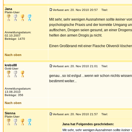
Jana
Verfasst am: 20. Nov 2010 20:57
Titel:
Platin-User
Mit sehr, sehr wenigen Ausnahmen sollte
keiner
von
psychologische Praxis und der korrekte Umgang u
auftischen, Drogen seien gesund, an einer Drogensu
Anmeldungsdatum:
helfen den armen Drogis ja nicht.
02.10.2007
Beiträge: 1470
Einen Großbrand mit einer Flasche Olivenöl löschen 
Nach oben
krebs88
Verfasst am: 20. Nov 2010 21:01
Titel:
Gold-User
genau...so ist es!gut ...wenn wir schon nichts wissen
bestimmt weiter...
Anmeldungsdatum:
13.08.2010
Beiträge: 356
Nach oben
Sienna
Verfasst am: 20. Nov 2010 21:57
Titel:
Platin-User
Jana hat Folgendes geschrieben:
Mit sehr, sehr wenigen Ausnahmen sollte
keiner
v