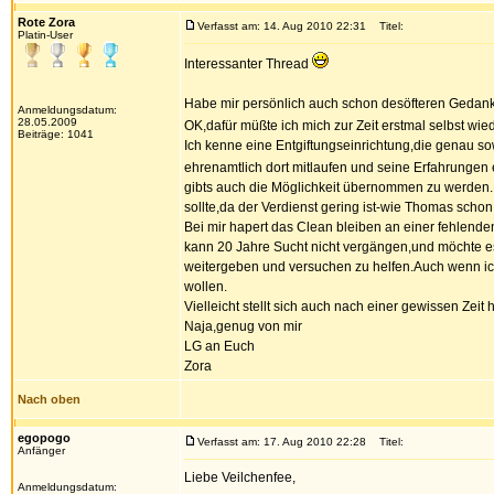
Rote Zora
Verfasst am: 14. Aug 2010 22:31
Titel:
Platin-User
Interessanter Thread
Habe mir persönlich auch schon desöfteren Gedank
Anmeldungsdatum:
28.05.2009
OK,dafür müßte ich mich zur Zeit erstmal selbst wied
Beiträge: 1041
Ich kenne eine Entgiftungseinrichtung,die genau s
ehrenamtlich dort mitlaufen und seine Erfahrungen 
gibts auch die Möglichkeit übernommen zu werden.
sollte,da der Verdienst gering ist-wie Thomas scho
Bei mir hapert das Clean bleiben an einer fehlenden 
kann 20 Jahre Sucht nicht vergängen,und möchte es 
weitergeben und versuchen zu helfen.Auch wenn ic
wollen.
Vielleicht stellt sich auch nach einer gewissen Zeit
Naja,genug von mir
LG an Euch
Zora
Nach oben
egopogo
Verfasst am: 17. Aug 2010 22:28
Titel:
Anfänger
Liebe Veilchenfee,
Anmeldungsdatum: