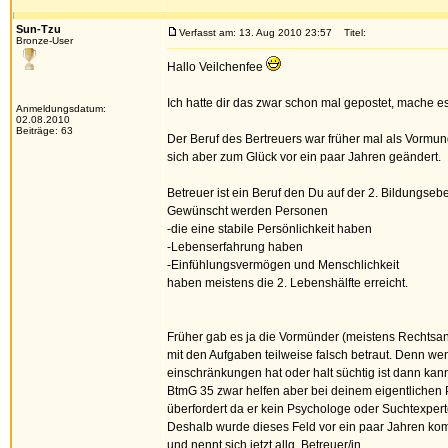
Sun-Tzu
Verfasst am: 13. Aug 2010 23:57
Titel:
Bronze-User
Hallo Veilchenfee
Ich hatte dir das zwar schon mal gepostet, mache e
Anmeldungsdatum:
02.08.2010
Beiträge: 63
Der Beruf des Bertreuers war früher mal als Vormun
sich aber zum Glück vor ein paar Jahren geändert.
Betreuer ist ein Beruf den Du auf der 2. Bildungseb
Gewünscht werden Personen
-die eine stabile Persönlichkeit haben
-Lebenserfahrung haben
-Einfühlungsvermögen und Menschlichkeit
haben meistens die 2. Lebenshälfte erreicht.
Früher gab es ja die Vormünder (meistens Rechtsan
mit den Aufgaben teilweise falsch betraut. Denn we
einschränkungen hat oder halt süchtig ist dann kan
BtmG 35 zwar helfen aber bei deinem eigentlichen P
überfordert da er kein Psychologe oder Suchtexperte
Deshalb wurde dieses Feld vor ein paar Jahren kom
und nennt sich jetzt allg. Betreuer/in.