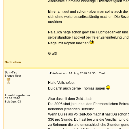
Alternative für meine bisherige Erwerbstätigkeit the
Ehrenamt gut und schön - aber man sollte auch die
sich ohne weiteres selbstständig machen. Die Bezei
ausüben.
Naja, ich hege schon gewisse Fluchtgedanken und 
selbstständige Tätigkeit bei freier Zeiteinteilung u
Nägel mit Köpfen machen
.
Gruß!
Nach oben
Sun-Tzu
Verfasst am: 14. Aug 2010 01:35
Titel:
Bronze-User
Hallo Veilchefee,
Du darfst auch gerne Thomas sagen
Anmeldungsdatum:
02.08.2010
Also das mit dem Geld...lach
Beiträge: 63
Die 300€ sind ja nur bei den Ehrenamtlichen Betre
nebenbei jemanden Betreust.
Wenn Du es als Vollzeit-Job machst hast Du schon 
33€ pro Stunde, Du hast bei uns die Verpflichtung
zu Betreuen die alle unterschiedliche Stunden g