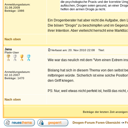
die psychologische Praxis und der korrekte Um
Anmeldungsdatum:
auftischen, Drogen seien gesund, an einer Droge
31.08.2009
helfen den armen Drogis ja nicht.
Beiträge: 1986
Ein Drogenberater hat aber nicht die Aufgabe, den
Die bösen "Drogis" zu beschimpfen und im Gegenzug di
ihrer Intention. Aber vielleicht herrscht eine Mark
Nach oben
Jana
Verfasst am: 20. Nov 2010 22:08
Titel:
Platin-User
Wie war das neulich mit dem "Vom einen Extrem i
Bislang hat sich in diesem Thema von den selbst bet
Anmeldungsdatum:
02.10.2007
mitbringen würde. Sicherlich ist eine solche Position
Beiträge: 1470
den Griff kriegen.
PS: Nur, weil etwas nicht perfekt ist, heißt das nich
Nach oben
Beiträge der letzten Zeit anzeigen
Drogen-Forum Foren-Übersicht
->
F