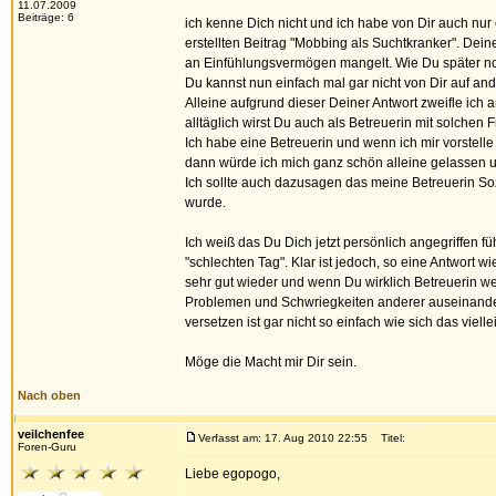
11.07.2009
Beiträge: 6
ich kenne Dich nicht und ich habe von Dir auch nu
erstellten Beitrag "Mobbing als Suchtkranker". Deine
an Einfühlungsvermögen mangelt. Wie Du später noc
Du kannst nun einfach mal gar nicht von Dir auf and
Alleine aufgrund dieser Deiner Antwort zweifle ich 
alltäglich wirst Du auch als Betreuerin mit solch
Ich habe eine Betreuerin und wenn ich mir vorstell
dann würde ich mich ganz schön alleine gelassen 
Ich sollte auch dazusagen das meine Betreuerin Sozi
wurde.
Ich weiß das Du Dich jetzt persönlich angegriffen füh
"schlechten Tag". Klar ist jedoch, so eine Antwort 
sehr gut wieder und wenn Du wirklich Betreuerin wer
Problemen und Schwriegkeiten anderer auseinanders
versetzen ist gar nicht so einfach wie sich das vielle
Möge die Macht mir Dir sein.
Nach oben
veilchenfee
Verfasst am: 17. Aug 2010 22:55
Titel:
Foren-Guru
Liebe egopogo,