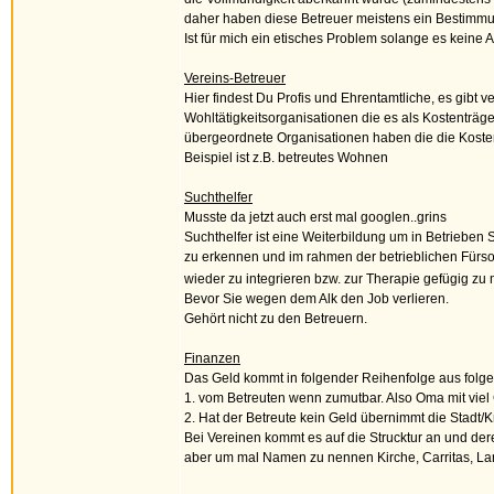
daher haben diese Betreuer meistens ein Bestimmu
Ist für mich ein etisches Problem solange es keine A
Vereins-Betreuer
Hier findest Du Profis und Ehrentamtliche, es gibt 
Wohltätigkeitsorganisationen die es als Kostenträge
übergeordnete Organisationen haben die die Koste
Beispiel ist z.B. betreutes Wohnen
Suchthelfer
Musste da jetzt auch erst mal googlen..grins
Suchthelfer ist eine Weiterbildung um in Betrieben 
zu erkennen und im rahmen der betrieblichen Fürsor
wieder zu integrieren bzw. zur Therapie gefügig z
Bevor Sie wegen dem Alk den Job verlieren.
Gehört nicht zu den Betreuern.
Finanzen
Das Geld kommt in folgender Reihenfolge aus folg
1. vom Betreuten wenn zumutbar. Also Oma mit viel
2. Hat der Betreute kein Geld übernimmt die Stadt/
Bei Vereinen kommt es auf die Strucktur an und de
aber um mal Namen zu nennen Kirche, Carritas, La