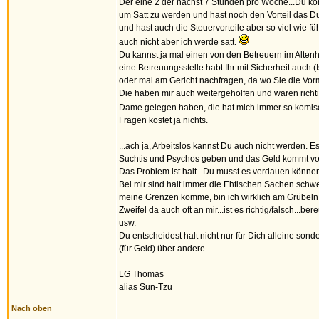
Der eine 2 der nächst 7 Stunden pro Woche...Du k
um Satt zu werden und hast noch den Vorteil das Du 
und hast auch die Steuervorteile aber so viel wie f
auch nicht aber ich werde satt.
Du kannst ja mal einen von den Betreuern im Alten
eine Betreuungsstelle habt Ihr mit Sicherheit auch (I
oder mal am Gericht nachfragen, da wo Sie die Vo
Die haben mir auch weitergeholfen und waren richti
Dame gelegen haben, die hat mich immer so komi
Fragen kostet ja nichts.
...ach ja, Arbeitslos kannst Du auch nicht werden. 
Suchtis und Psychos geben und das Geld kommt vo
Das Problem ist halt...Du musst es verdauen könne
Bei mir sind halt immer die Ehtischen Sachen schwe
meine Grenzen komme, bin ich wirklich am Grübeln
Zweifel da auch oft an mir...ist es richtig/falsch...ber
usw.
Du entscheidest halt nicht nur für Dich alleine so
(für Geld) über andere.
LG Thomas
alias Sun-Tzu
Nach oben