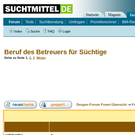
Startseite
Magazin
Int
Forum
Tests
Suchtberatung
Umfragen
Promillerechner
BMI-Re
Index
Suche
FAQ
Login
Beruf des Betreuers für Süchtige
Gehe zu Seite
1
,
2
,
3
Weiter
Drogen-Forum Foren-Übersicht
->
F
Autor