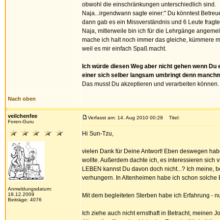
obwohl die einschränkungen unterschiedlich sind.
Naja...irgendwann sagte einer:" Du könntest Betreu
dann gab es ein Missverständnis und 6 Leute fragte
Naja, mitlerweile bin ich für die Lehrgänge angemel
mache ich halt noch immer das gleiche, kümmere m
weil es mir einfach Spaß macht.
Ich würde diesen Weg aber nicht gehen wenn Du 
einer sich selber langsam umbringt denn manchma
Das musst Du akzeptieren und verarbeiten können.
Nach oben
veilchenfee
Verfasst am: 14. Aug 2010 00:28
Titel:
Foren-Guru
Hi Sun-Tzu,
vielen Dank für Deine Antwort! Eben deswegen habe
wollte. Außerdem dachte ich, es interessieren sich 
LEBEN kannst Du davon doch nicht...? Ich meine, be
verhungern. In Altenheimen habe ich schon solche
Anmeldungsdatum:
18.12.2009
Mit dem begleiteten Sterben habe ich Erfahrung - n
Beiträge: 4076
Ich ziehe auch nicht ernsthaft in Betracht, meinen J