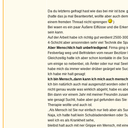
Da du letztens gefragt hast wie das bei mir ist bzw.
(hatte das ja mal Beantwortet, wollte aber auch de
einem fremden Thread nicht sprengen
)
Bei waen es ein paar Äußere Eiflüsse und die Erkenn
sein kann.
Auf der Arbeit habe ich richtig gut verdient 2500-3
4-Schicht aber ansonnsten sehr viel Technik die Sp
Aber Menschlich halt unbefriedigend
. Firma ging i
Festvertag weg und Befristeten vom neuer Bezitze
Gleichzeitig hatte ich aber schon kontakte in die 
um einige so nebenbei, ob Ämter oder nur mal See
habe mich da immer wieder drüber geärget wie Suc
Ich habe mir halt gesagt:
Ich bin Mensch..dann kann ich mich auch menschl
Ich bin natürlich auch mal ausgenutzt worden oder 
nicht genau wuste was wirklich abgeht, habe es abe
Bin dann vor einem Jahr mit meiner Freundin zu
wie gesagt Suchti, habe aber gut gefunden das Sie 
Therapie wollte und auch ist.
..Als Mensch ist Sie nur einfach nur lieb aber als S
Naja, ich hatte halt kein Schubladendenken oder S
weil ich es als Krankheit sehe,
bleibst halt auch mit ner Grippe ein Mensch, mit ein