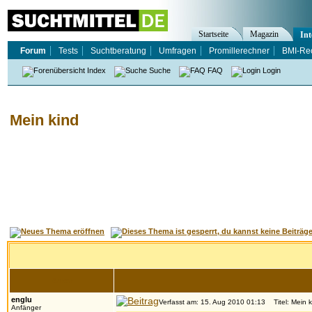
Startseite
Magazin
Int
Forum
Tests
Suchtberatung
Umfragen
Promillerechner
BMI-Re
Index
Suche
FAQ
Login
Mein kind
Autor
englu
Verfasst am: 15. Aug 2010 01:13
Titel: Mein k
Anfänger