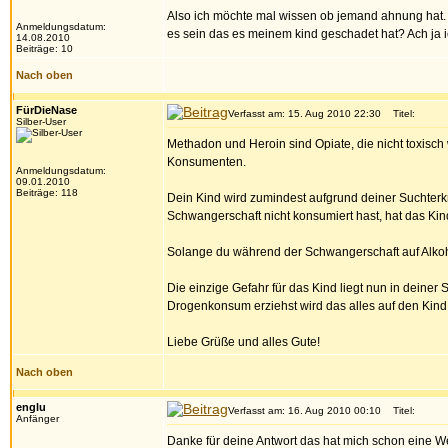
Also ich möchte mal wissen ob jemand ahnung hat. 
Anmeldungsdatum:
es sein das es meinem kind geschadet hat? Ach ja
14.08.2010
Beiträge: 10
Nach oben
FürDieNase
Verfasst am: 15. Aug 2010 22:30
Titel:
Silber-User
Methadon und Heroin sind Opiate, die nicht toxisch
Konsumenten.
Anmeldungsdatum:
09.01.2010
Beiträge: 118
Dein Kind wird zumindest aufgrund deiner Suchter
Schwangerschaft nicht konsumiert hast, hat das Kin
Solange du während der Schwangerschaft auf Alkohol 
Die einzige Gefahr für das Kind liegt nun in deiner
Drogenkonsum erziehst wird das alles auf den Kin
Liebe Grüße und alles Gute!
Nach oben
englu
Verfasst am: 16. Aug 2010 00:10
Titel:
Anfänger
Danke für deine Antwort das hat mich schon eine W