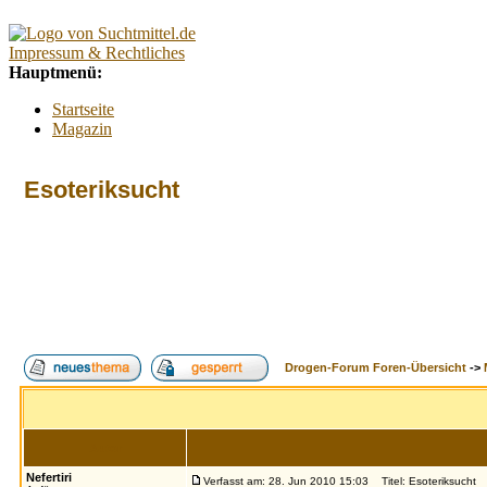
Impressum & Rechtliches
Hauptmenü:
Startseite
Magazin
Interaktiv
Forum
Esoteriksucht
Lexikon
Kontakt
Kontextmenü:
Forum
Tests
Suchtberatung
Umfragen
Promillerechner
Drogen-Forum Foren-Übersicht
->
BMI-Rechner
Alkoholfreie Cocktails
Index
Suche
FAQ
Login
Autor
Nefertiri
Verfasst am: 28. Jun 2010 15:03
Titel: Esoteriksucht