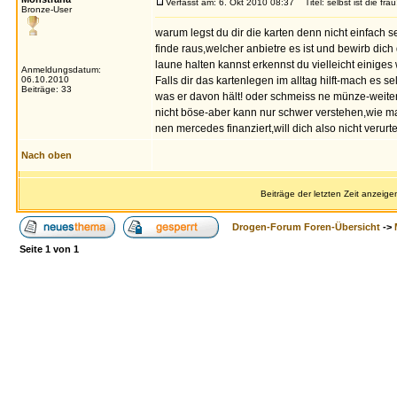
Verfasst am: 6. Okt 2010 08:37
Titel: selbst ist die frau
Bronze-User
warum legst du dir die karten denn nicht einfach 
finde raus,welcher anbietre es ist und bewirb dic
laune halten kannst erkennst du vielleicht einiges 
Anmeldungsdatum:
06.10.2010
Falls dir das kartenlegen im alltag hilft-mach es se
Beiträge: 33
was er davon hält! oder schmeiss ne münze-weite
nicht böse-aber kann nur schwer verstehen,wie man
nen mercedes finanziert,will dich also nicht verur
Nach oben
Beiträge der letzten Zeit anzeige
Drogen-Forum Foren-Übersicht
->
Seite
1
von
1