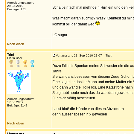
Anmeldungsdatum:
29.03.2010
Schalt einfach mal mehr dein Hirn ein und den F
Beiträge: 171
Was macht daran süchtig? Was? Könntest du mir das
kommst billiger damit weg
LG sugar
Nach oben
Trini
Verfasst am: 21. Sep 2010 21:07
Titel:
Platin-User
Dazu fällt mir Spontan meine Schwester ein die au
Jahre
Sie war ganz besessen von diesem Zeug. Schon 
Eine sagte ihr das ihr Mann und meine Mutter ein V
und dann war die Hölle los. Eine Katastrohe nach 
Sie glaubt heute noch das da was dran gewesen 
Für mich völlig bescheuert
Anmeldungsdatum:
17.06.2009
Beiträge: 1147
Lasst bloß die Hände von diesen Abzockern
denn ausser spesen nix gewesen
Nach oben
Monstrana