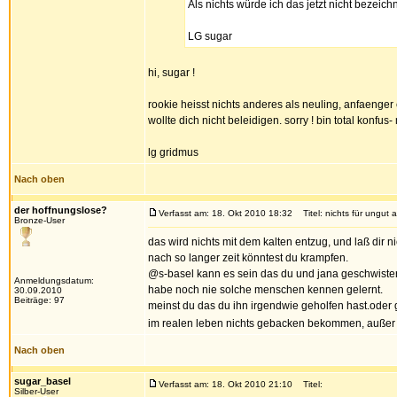
Als nichts würde ich das jetzt nicht bezeic
LG sugar
hi, sugar !
rookie heisst nichts anderes als neuling, anfaenger 
wollte dich nicht beleidigen. sorry ! bin total konfus
lg gridmus
Nach oben
der hoffnungslose?
Verfasst am: 18. Okt 2010 18:32
Titel: nichts für ungut a
Bronze-User
das wird nichts mit dem kalten entzug, und laß dir
nach so langer zeit könntest du krampfen.
@s-basel kann es sein das du und jana geschwister 
Anmeldungsdatum:
habe noch nie solche menschen kennen gelernt.
30.09.2010
Beiträge: 97
meinst du das du ihn irgendwie geholfen hast.oder 
im realen leben nichts gebacken bekommen, außer vi
Nach oben
sugar_basel
Verfasst am: 18. Okt 2010 21:10
Titel:
Silber-User