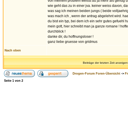
von meinem problem weisst du ja mehr als genug und
wie geht das zu in einer jva. keiner weiss davon, da
was sag ich meinen beiden jungs ( beide volljaehrig
was mach ich , wenn der antrag abgelehnt wird. haen
du bist ein typ, bei dem ich ein sehr gutes gefuehl h
mein gott, hier schreibt man ja ganze romane ! hoffe
durchblick !
danke dir, du hoffnungsloser !
ganz liebe gruesse von gridmus
Nach oben
Beiträge der letzten Zeit anzeigen
Drogen-Forum Foren-Übersicht
->
F
Seite
1
von
2