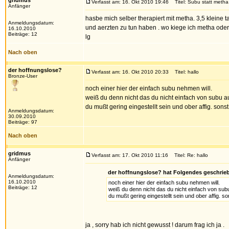
gridmus
Verfasst am: 16. Okt 2010 19:46
Titel: Subu statt metha
Anfänger
hasbe mich selber therapiert mit metha. 3,5 kleine ta
Anmeldungsdatum:
und aerzten zu tun haben . wo kiege ich metha oder s
16.10.2010
Beiträge: 12
lg
Nach oben
der hoffnungslose?
Verfasst am: 16. Okt 2010 20:33
Titel: hallo
Bronze-User
noch einer hier der einfach subu nehmen will.
weiß du denn nicht das du nicht einfach von subu 
du mußt gering eingestellt sein und ober affig. son
Anmeldungsdatum:
30.09.2010
Beiträge: 97
Nach oben
gridmus
Verfasst am: 17. Okt 2010 11:16
Titel: Re: hallo
Anfänger
der hoffnungslose? hat Folgendes geschrie
Anmeldungsdatum:
16.10.2010
noch einer hier der einfach subu nehmen will.
Beiträge: 12
weiß du denn nicht das du nicht einfach von su
du mußt gering eingestellt sein und ober affig. 
ja , sorry hab ich nicht gewusst ! darum frag ich ja .