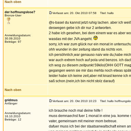
Nach oben
der hoffnungslose?
Verfasst am: 20. Okt 2010 07:58
Titel: hallo
Bronze-User
@s-basel du kannst jetzt ruhig lachen. aber ich weiß 
deswegen gebe ich dir nur 2 antworten.
2 habe ich gesehen, bei dem einem war es aber wo
Anmeldungsdatum:
30.09.2010
wasdas mit der JVA angeht.
Beiträge: 97
sorry, ich war zum glück nur ein monat in untersuchu
ohh wunder in der zeitung stand da nichts von.
ich persöhnlich,war genauso naiv wie du,habe mich s
war auch extrem hoch auf pola und benzos. ich da
ich wog zu diesem zeitpunkt 59kilo(OHH GOTT mag g
gegangen wenn sie mir das mehta noch etwas spät
leider habe ich keine zeit,aber mit knast kenne ich 
saß schon.(nein,ich bin nicht stolz darauf)
Nach oben
gridmus
Verfasst am: 20. Okt 2010 10:23
Titel: hallo hoffnungslo
Anfänger
ich brauche noch mal deine hilfe !
Anmeldungsdatum:
muss demnaechst fuer 1 monat in eine jva. komme s
16.10.2010
Beiträge: 12
vater, gemeinsam mit meiner mom betreue.
dafuer muss ich bei der staatsanwaltschaft einen an