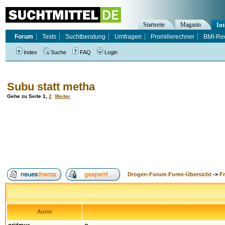
Startseite
Magazin
Int
Forum
Tests
Suchtberatung
Umfragen
Promillerechner
BMI-Re
Index
Suche
FAQ
Login
Subu statt metha
Gehe zu Seite
1
,
2
Weiter
Drogen-Forum Foren-Übersicht
->
F
Autor