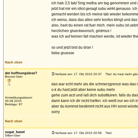
ich hab 3,5 tab/ 5mg metha am tag genommen und es
jetzt hat mir ein idiot gesagt subu wirkt genauso. 
gemacht werden bis ich meine tab wieder bekomme
ich weiss, dass das alles sehr konfus klingt und das 
also, hast du einen rat fuer mich. mein subu ist uebr
herzlichen glueckwunsch, gridmus !
was ich auf keinen fall machen werde, ist wieder th
so und jetzt bist du dran !
liebe gruesse
Nach oben
der hoffnungslose?
Verfasst am: 17. Okt 2010 20:37
Titel: du hast mehr glüc
Bronze-User
das war echt mehr als die schmerzgrenze was das 
o.k du hast jetzt aber keine subu mehr.
gehe zum arzt und laß dich substituiren. falls du da
Anmeldungsdatum:
dann kann ich dir nicht helfen. ich weiß nur wo ich
30.09.2010
Beiträge: 97
aber du kommst bestimmt nicht aus HH sonst würdes
sorry
Nach oben
sugar_basel
Verfasst am: 17. Okt 2010 20:58
Titel:
Silber-User