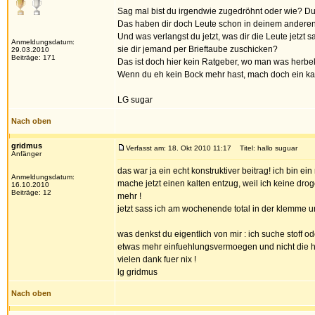
Sag mal bist du irgendwie zugedröhnt oder wie? Du c
Das haben dir doch Leute schon in deinem andere
Und was verlangst du jetzt, was dir die Leute jetzt 
Anmeldungsdatum:
sie dir jemand per Brieftaube zuschicken?
29.03.2010
Beiträge: 171
Das ist doch hier kein Ratgeber, wo man was herb
Wenn du eh kein Bock mehr hast, mach doch ein kalt
LG sugar
Nach oben
gridmus
Verfasst am: 18. Okt 2010 11:17
Titel: hallo suguar
Anfänger
das war ja ein echt konstruktiver beitrag! ich bin ein
Anmeldungsdatum:
mache jetzt einen kalten entzug, weil ich keine dro
16.10.2010
Beiträge: 12
mehr !
jetzt sass ich am wochenende total in der klemme un
was denkst du eigentlich von mir : ich suche stoff o
etwas mehr einfuehlungsvermoegen und nicht die 
vielen dank fuer nix !
lg gridmus
Nach oben