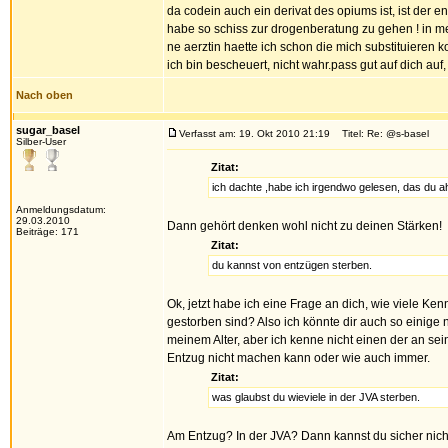
da codein auch ein derivat des opiums ist, ist der en
habe so schiss zur drogenberatung zu gehen ! in mei
ne aerztin haette ich schon die mich substituieren 
ich bin bescheuert, nicht wahr.pass gut auf dich auf
Nach oben
sugar_basel
Verfasst am: 19. Okt 2010 21:19
Titel: Re: @s-basel
Silber-User
Zitat:
ich dachte ,habe ich irgendwo gelesen, das du a
Anmeldungsdatum:
29.03.2010
Dann gehört denken wohl nicht zu deinen Stärken!
Beiträge: 171
Zitat:
du kannst von entzügen sterben.
Ok, jetzt habe ich eine Frage an dich, wie viele Ke
gestorben sind? Also ich könnte dir auch so einige 
meinem Alter, aber ich kenne nicht einen der an se
Entzug nicht machen kann oder wie auch immer.
Zitat:
was glaubst du wieviele in der JVA sterben.
Am Entzug? In der JVA? Dann kannst du sicher nich