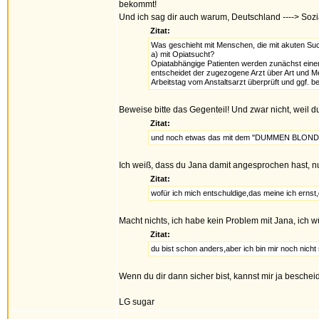
bekommt!
Und ich sag dir auch warum, Deutschland ----> Sozia
Zitat:
Was geschieht mit Menschen, die mit akuten Suc
a) mit Opiatsucht?
Opiatabhängige Patienten werden zunächst eine
entscheidet der zugezogene Arzt über Art und M
Arbeitstag vom Anstaltsarzt überprüft und ggf. bes
Beweise bitte das Gegenteil! Und zwar nicht, weil d
Zitat:
und noch etwas das mit dem "DUMMEN BLONDI" w
Ich weiß, dass du Jana damit angesprochen hast, n
Zitat:
wofür ich mich entschuldige,das meine ich ernst,
Macht nichts, ich habe kein Problem mit Jana, ich 
Zitat:
du bist schon anders,aber ich bin mir noch nicht
Wenn du dir dann sicher bist, kannst mir ja beschei
LG sugar