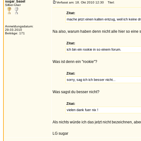
sugar_basel
Verfasst am: 18. Okt 2010 12:30
Titel:
Silber-User
Zitat:
mache jetzt einen kalten entzug, weil ich keine 
Anmeldungsdatum:
29.03.2010
Na also, warum haben denn nicht alle hier so eine s
Beiträge: 171
Zitat:
ich bin ein rookie in so einem forum.
Was ist denn ein "rookie"?
Zitat:
sorry, sag ich ich besser nicht...
Was sagst du besser nicht?
Zitat:
vielen dank fuer nix !
Als nichts würde ich das jetzt nicht bezeichnen, abe
LG sugar