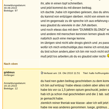
ihr, alle in einen topf schmeißen.
Anmeldungsdatum:
und jetzt kommst du mit diesen beitrag.
30.09.2010
Beiträge: 97
ich dachte ,habe ich irgendwo gelesen, das du ahnu
du kannst von entzügen sterben. nicht von einem re
und im gegensatz zu dir spreche ich aus erfahrung 
was glaubst du wieviele in der JVA sterben.
und noch etwas das mit dem "DUMMEN BLONDI" war
und andere mit menschen kennnen lernen glaub mi
natürlich auch eine menge kenne.
im übrigen sind nicht alle drogis gleich und ,es pass
wofür ich mich entschuldige,das meine ich ernst,das
du bist schon anders,aber ich bin mir noch nicht sic
muß jetzt los arbeiten,ob du es glaubst oder nicht-
Nach oben
gridmus
Verfasst am: 19. Okt 2010 11:51
Titel: hallo hoffnungslos
Anfänger
du hast nen guten beitrag geschrieben zu dem kome
Anmeldungsdatum:
ich bin auf entzug ! habe etwas codein aber alles ist
16.10.2010
Beiträge: 12
habe bis vor ca 1,5 jahren opium geschuckt, jeden ve
hab ich ja schon mal geschrieben und die 1 tab. subu
je gemacht habe.
ziemlich reiner theriak war klasse- aber ich will jetz
habe nie was anderes genommen. luege, gridmus , d