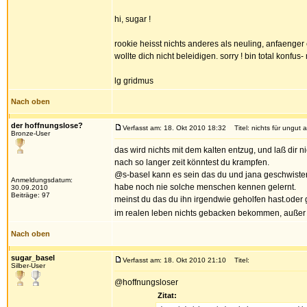
hi, sugar !
rookie heisst nichts anderes als neuling, anfaenger 
wollte dich nicht beleidigen. sorry ! bin total konfus
lg gridmus
Nach oben
der hoffnungslose?
Verfasst am: 18. Okt 2010 18:32
Titel: nichts für ungut a
Bronze-User
das wird nichts mit dem kalten entzug, und laß dir
nach so langer zeit könntest du krampfen.
@s-basel kann es sein das du und jana geschwister 
Anmeldungsdatum:
habe noch nie solche menschen kennen gelernt.
30.09.2010
Beiträge: 97
meinst du das du ihn irgendwie geholfen hast.oder 
im realen leben nichts gebacken bekommen, außer vi
Nach oben
sugar_basel
Verfasst am: 18. Okt 2010 21:10
Titel:
Silber-User
@hoffnungsloser
Zitat: