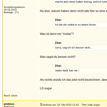
mache jetzt einen kalten entzug, weil ich ke
Anmeldungsdatum:
29.03.2010
Na also, warum haben denn nicht alle hier so eine s
Beiträge: 171
Zitat:
ich bin ein rookie in so einem forum.
Was ist denn ein "rookie"?
Zitat:
sorry, sag ich ich besser nicht...
Was sagst du besser nicht?
Zitat:
vielen dank fuer nix !
Als nichts würde ich das jetzt nicht bezeichnen, abe
LG sugar
Nach oben
gridmus
Verfasst am: 18. Okt 2010 12:42
Titel: hallo sugar
Anfänger