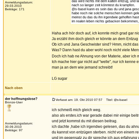
das wird nichts mit dem kalten entzug, und 
Anmeldungsdatum:
nach so langer zeit könntest du krampfen.
29.03.2010
@s-basel kann es sein das du und jana gesch
Beiträge: 171
habe noch nie solche menschen kennen gele
meinst du das du ihn irgendwie geholfen has
im realen leben nichts gebacken bekommen, a
Haha ach hör doch auf, ich konnte mich grad gar n
Ja erzähl ihm doch gleich er könnte an dem Entzu
Ob ich und Jana Geschwister sind? Hmm, nicht das 
Was? Dann hast du aber wohl noch nicht viele Men
Doch ich hab ne Ahnung von der Materie, aber ich
Ich mache hier gar nicht auf "welle", nur ich ken
man ja an dem wie jemand schreibt!
LG sugar
Nach oben
der hoffnungslose?
Verfasst am: 19. Okt 2010 07:57
Titel: @s-basel
Bronze-User
ich schmeiß mich gleich weg.
also als erstes.ich war gerade dabei mir einige bei
und jetzt kommst du mit diesen beitrag.
Anmeldungsdatum:
ich dachte ,habe ich irgendwo gelesen, das du ahnu
30.09.2010
Beiträge: 97
du kannst von entzügen sterben. nicht von einem re
und im gegensatz zu dir spreche ich aus erfahrung 