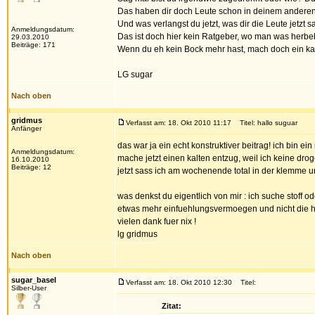
Das haben dir doch Leute schon in deinem andere
Und was verlangst du jetzt, was dir die Leute jetzt 
Anmeldungsdatum:
Das ist doch hier kein Ratgeber, wo man was herb
29.03.2010
Beiträge: 171
Wenn du eh kein Bock mehr hast, mach doch ein kalt
LG sugar
Nach oben
gridmus
Verfasst am: 18. Okt 2010 11:17
Titel: hallo suguar
Anfänger
das war ja ein echt konstruktiver beitrag! ich bin ein
Anmeldungsdatum:
mache jetzt einen kalten entzug, weil ich keine dro
16.10.2010
Beiträge: 12
jetzt sass ich am wochenende total in der klemme un
was denkst du eigentlich von mir : ich suche stoff o
etwas mehr einfuehlungsvermoegen und nicht die 
vielen dank fuer nix !
lg gridmus
Nach oben
sugar_basel
Verfasst am: 18. Okt 2010 12:30
Titel:
Silber-User
Zitat: