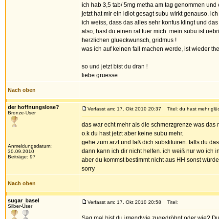
ich hab 3,5 tab/ 5mg metha am tag genommen und es
jetzt hat mir ein idiot gesagt subu wirkt genauso.
ich weiss, dass das alles sehr konfus klingt und das 
also, hast du einen rat fuer mich. mein subu ist uebr
herzlichen glueckwunsch, gridmus !
was ich auf keinen fall machen werde, ist wieder th
so und jetzt bist du dran !
liebe gruesse
Nach oben
der hoffnungslose?
Verfasst am: 17. Okt 2010 20:37
Titel: du hast mehr glüc
Bronze-User
das war echt mehr als die schmerzgrenze was das 
o.k du hast jetzt aber keine subu mehr.
gehe zum arzt und laß dich substituiren. falls du da
Anmeldungsdatum:
dann kann ich dir nicht helfen. ich weiß nur wo ich
30.09.2010
Beiträge: 97
aber du kommst bestimmt nicht aus HH sonst würdes
sorry
Nach oben
sugar_basel
Verfasst am: 17. Okt 2010 20:58
Titel:
Silber-User
Sag mal bist du irgendwie zugedröhnt oder wie? Du c