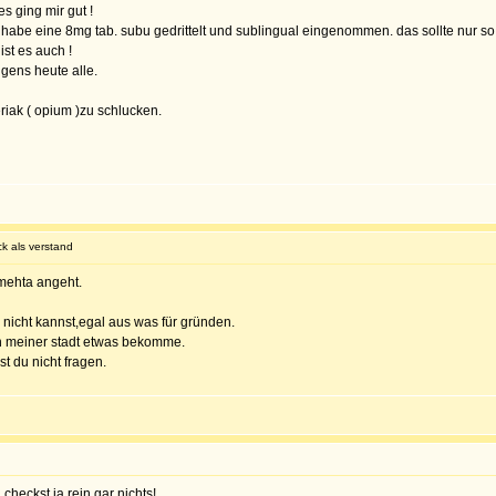
 ging mir gut !
 ich habe eine 8mg tab. subu gedrittelt und sublingual eingenommen. das sollte nu
ist es auch !
igens heute alle.
eriak ( opium )zu schlucken.
k als verstand
mehta angeht.
s nicht kannst,egal aus was für gründen.
 in meiner stadt etwas bekomme.
t du nicht fragen.
heckst ja rein gar nichts!