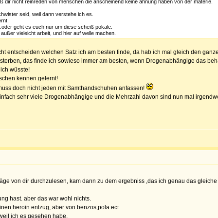
laß dir nicht reinreden von menschen die anscheinend keine ahnung haben von der materie.
wister seid, weil dann verstehe ich es.
rnt.
t.oder geht es euch nur um diese scheiß pokale.
ußer vieleicht arbeit, und hier auf welle machen.
icht entscheiden welchen Satz ich am besten finde, da hab ich mal gleich den ga
g sterben, das finde ich sowieso immer am besten, wenn Drogenabhängige das beh
ich wüsste!
schen kennen gelernt!
 muss doch nicht jeden mit Samthandschuhen anfassen!
ne einfach sehr viele Drogenabhängige und die Mehrzahl davon sind nun mal irgend
träge von dir durchzulesen, kam dann zu dem ergebniss ,das ich genau das gleiche 
ng hast. aber das war wohl nichts.
inen heroin entzug, aber von benzos,pola ect.
weil ich es gesehen habe.