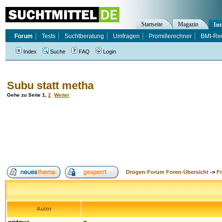
Startseite
Magazin
Int
Forum
Tests
Suchtberatung
Umfragen
Promillerechner
BMI-Re
Index
Suche
FAQ
Login
Subu statt metha
Gehe zu Seite
1
,
2
Weiter
Drogen-Forum Foren-Übersicht
->
F
Autor