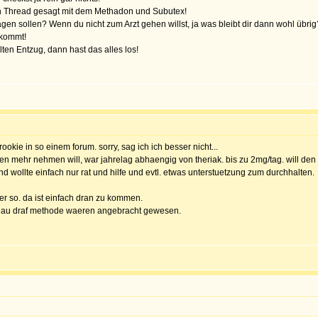
n Thread gesagt mit dem Methadon und Subutex!
sagen sollen? Wenn du nicht zum Arzt gehen willst, ja was bleibt dir dann wohl übri
ekommt!
en Entzug, dann hast das alles los!
 rookie in so einem forum. sorry, sag ich ich besser nicht...
gen mehr nehmen will, war jahrelag abhaengig von theriak. bis zu 2mg/tag. will den 
d wollte einfach nur rat und hilfe und evtl. etwas unterstuetzung zum durchhalten.
der so. da ist einfach dran zu kommen.
hau draf methode waeren angebracht gewesen.