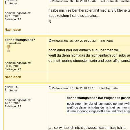
gridmus
Verfasst am: 16. Okt 2010 19:46
Titel: Subu statt metha
Anfänger
hasbe mich selber therapiert mit metha. 3,5 kleine t
Anmeldungsdatum:
fragezeichen ) scheiss tastatur...
16.10.2010
Beiträge: 12
lg
Nach oben
der hoffnungslose?
Verfasst am: 16. Okt 2010 20:33
Titel: hallo
Bronze-User
noch einer hier der einfach subu nehmen will.
weiß du denn nicht das du nicht einfach von subu 
du mußt gering eingestellt sein und ober affig. son
Anmeldungsdatum:
30.09.2010
Beiträge: 97
Nach oben
gridmus
Verfasst am: 17. Okt 2010 11:16
Titel: Re: hallo
Anfänger
der hoffnungslose? hat Folgendes gesch
Anmeldungsdatum:
16.10.2010
noch einer hier der einfach subu nehmen will
Beiträge: 12
weiß du denn nicht das du nicht einfach von
du mußt gering eingestellt sein und ober affi
ja , sorry hab ich nicht gewusst ! darum frag ich ja .