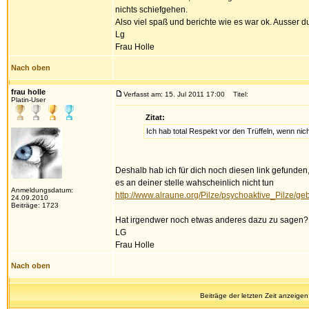
nichts schiefgehen.
Also viel spaß und berichte wie es war ok. Ausser d
Lg
Frau Holle
Nach oben
frau holle
Verfasst am: 15. Jul 2011 17:00
Titel:
Platin-User
Zitat:
Ich hab total Respekt vor den Trüffeln, wenn nic
Deshalb hab ich für dich noch diesen link gefunden
es an deiner stelle wahscheinlich nicht tun
Anmeldungsdatum:
http://www.alraune.org/Pilze/psychoaktive_Pilze/ge
24.09.2010
Beiträge: 1723
Hat irgendwer noch etwas anderes dazu zu sagen?
LG
Frau Holle
Nach oben
Beiträge der letzten Zeit anzeigen