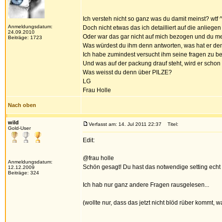
Ich versteh nicht so ganz was du damit meinst? wtf 
Anmeldungsdatum:
Doch nicht etwas das ich detailliert auf die anlieg
24.09.2010
Oder war das gar nicht auf mich bezogen und du m
Beiträge: 1723
Was würdest du ihm denn antworten, was hat er de
Ich habe zumindest versucht ihm seine fragen zu be
Und was auf der packung drauf steht, wird er schon
Was weisst du denn über PILZE?
LG
Frau Holle
Nach oben
wild
Verfasst am: 14. Jul 2011 22:37
Titel:
Gold-User
Edit:
@frau holle
Anmeldungsdatum:
Schön gesagt! Du hast das notwendige setting echt
12.12.2009
Beiträge: 324
Ich hab nur ganz andere Fragen rausgelesen...
(wollte nur, dass das jetzt nicht blöd rüber kommt, 