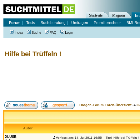
Startseite
Magazin
Int
Forum
Tests
Suchtberatung
Umfragen
Promillerechner
BMI-Re
Index
Suche
FAQ
Login
Hilfe bei Trüffeln !
Drogen-Forum Foren-Übersicht
->
Il
Autor
XLUSB
Verfasst am: 14. Jul 2011 16:55
Titel: Hilfe bei Trüffeln !