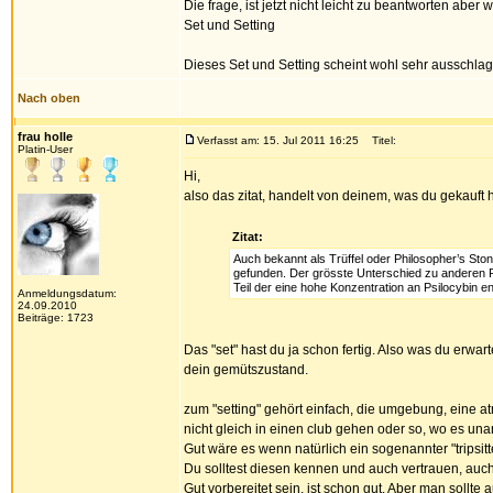
Die frage, ist jetzt nicht leicht zu beantworten abe
Set und Setting
Dieses Set und Setting scheint wohl sehr ausschla
Nach oben
frau holle
Verfasst am: 15. Jul 2011 16:25
Titel:
Platin-User
Hi,
also das zitat, handelt von deinem, was du gekauft h
Zitat:
Auch bekannt als Trüffel oder Philosopher’s St
gefunden. Der grösste Unterschied zu anderen Pil
Teil der eine hohe Konzentration an Psilocybin en
Anmeldungsdatum:
24.09.2010
Beiträge: 1723
Das "set" hast du ja schon fertig. Also was du erwa
dein gemütszustand.
zum "setting" gehört einfach, die umgebung, eine at
nicht gleich in einen club gehen oder so, wo es 
Gut wäre es wenn natürlich ein sogenannter "tripsitter
Du solltest diesen kennen und auch vertrauen, auch
Gut vorbereitet sein, ist schon gut. Aber man soll