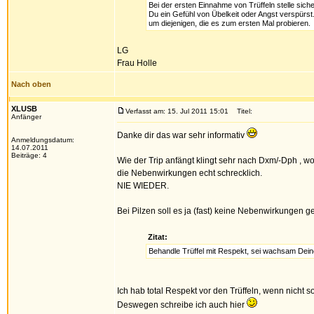
Bei der ersten Einnahme von Trüffeln stelle sich
Du ein Gefühl von Übelkeit oder Angst verspür
um diejenigen, die es zum ersten Mal probieren.
LG
Frau Holle
Nach oben
XLUSB
Verfasst am: 15. Jul 2011 15:01
Titel:
Anfänger
Danke dir das war sehr informativ
Anmeldungsdatum:
14.07.2011
Beiträge: 4
Wie der Trip anfängt klingt sehr nach Dxm/-Dph , w
die Nebenwirkungen echt schrecklich.
NIE WIEDER.
Bei Pilzen soll es ja (fast) keine Nebenwirkungen g
Zitat:
Behandle Trüffel mit Respekt, sei wachsam Dei
Ich hab total Respekt vor den Trüffeln, wenn nicht s
Deswegen schreibe ich auch hier