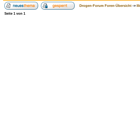
Drogen-Forum Foren-Übersicht
->
Il
Seite
1
von
1