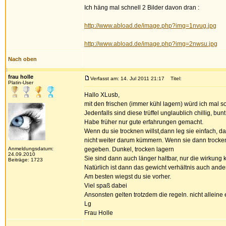
Ich häng mal schnell 2 Bilder davon dran :
http://www.abload.de/image.php?img=1nvug.jpg
http://www.abload.de/image.php?img=2nwsu.jpg
Nach oben
frau holle
Verfasst am: 14. Jul 2011 21:17
Titel:
Platin-User
Hallo XLusb,
mit den frischen (immer kühl lagern) würd ich mal so
Jedenfalls sind diese trüffel unglaublich chillig, bunt
Habe früher nur gute erfahrungen gemacht.
Wenn du sie trocknen willst,dann leg sie einfach, da
nicht weiter darum kümmern. Wenn sie dann trocken 
Anmeldungsdatum:
gegeben. Dunkel, trocken lagern
24.09.2010
Sie sind dann auch länger haltbar, nur die wirkun
Beiträge: 1723
Natürlich ist dann das gewicht verhältnis auch ander
Am besten wiegst du sie vorher.
Viel spaß dabei
Ansonsten gelten trotzdem die regeln. nicht alleine
Lg
Frau Holle