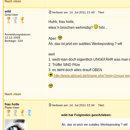
Nach oben
wild
Verfasst am: 14. Jul 2011 21:40
Titel:
Gold-User
Huhh, frau holle,
etwa 'n bisschen wehmütig?
hihi...
Anmeldungsdatum:
12.12.2009
Aber:
Beiträge: 324
Äh, das ist jetzt ein subtiles Werbeposting ? wtf
weil
1. weiß man doch eigentlich UNGEFÄHR was man ka
2. Trüffel SIND Pilze
3. es steht doch alles drauf! OBEN
http://www.abload.de/image.php?img=1nvug.jpg
Nach oben
frau holle
Verfasst am: 14. Jul 2011 22:34
Titel:
Platin-User
wild hat Folgendes geschrieben:
Äh, das ist jetzt ein subtiles Werbeposting ? wtf