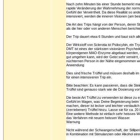
Nach zehn Minuten bis einer Stunde bemerkt man
rapide Veränderung der Wahrnehmung der normalen
Gefühl der Verwirrtheit. Da diese Realität so an
intensiviert, werden die inneren Visionen (am be
Die Art des Trips hängt von der Person, deren
als die hier oder von anderen Menschen berichte
Der Trip dauert etwa 6 Stunden und baut sich all
Der Wirkstoff von Sclerotia ist Psilocybin, ein
DMT ist eines der stärksten visionären Psychede
körpereigenen MAO-Enzyme abgebaut werden, so 
gut umgehen kann, wird der Geist sehr verwirrt, 
nüchternen Person in der Nähe eingenommen w
Anwendung
Dies sind frische Trüffel und müssen deshalb i
für einen intensiveren Trip ein.
Bitte beachten: Es kann passieren, dass die Ste
Trüffel sind genauso stark wie die Dosierung vo
Die beste Art Trüffel zu verwenden ist diese zu
Gefühl im Magen, was Deine Begeisterung beim Tr
machen, dieser ist lecker und leichter verdaulich
(zerriebenen) Trüffel hinzu. Lasse sie für ca. 2
Eine weitere Methode ist einfach sehr heisses W
das Verfahren mit neuem heissen Wasser.
Warnung
Nicht während der Schwangerschaft, der Stillpe
in Kombination mit Stimulanzien oder Alkohol ein