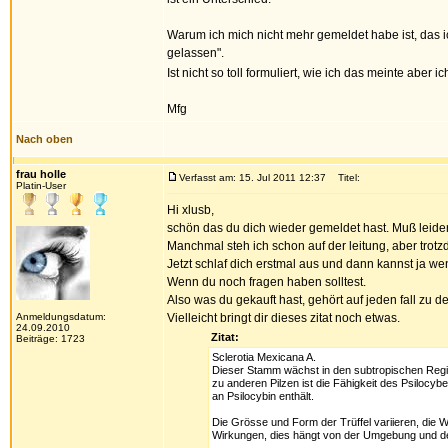
Warum ich mich nicht mehr gemeldet habe ist, das i
gelassen".
Ist nicht so toll formuliert, wie ich das meinte abe
Mfg
Nach oben
frau holle
Verfasst am: 15. Jul 2011 12:37
Titel:
Platin-User
Hi xlusb,
schön das du dich wieder gemeldet hast. Muß leider 
Manchmal steh ich schon auf der leitung, aber trotz
Jetzt schlaf dich erstmal aus und dann kannst ja we
Wenn du noch fragen haben solltest.
Also was du gekauft hast, gehört auf jeden fall zu d
Anmeldungsdatum:
Vielleicht bringt dir dieses zitat noch etwas.
24.09.2010
Zitat:
Beiträge: 1723
Sclerotia Mexicana A.
Dieser Stamm wächst in den subtropischen Regi
zu anderen Pilzen ist die Fähigkeit des Psilocybe
an Psilocybin enthält.
Die Grösse und Form der Trüffel variieren, die Wi
Wirkungen, dies hängt von der Umgebung und d