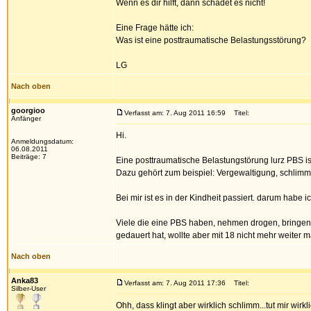
Wenn es dir hilft, dann schadet es nicht!
Eine Frage hätte ich:
Was ist eine posttraumatische Belastungsstörung?
LG
Nach oben
goorgioo
Verfasst am: 7. Aug 2011 16:59
Titel:
Anfänger
Hi.
Anmeldungsdatum:
06.08.2011
Beiträge: 7
Eine posttraumatische Belastungstörung lurz PBS ist
Dazu gehört zum beispiel: Vergewaltigung, schlimme
Bei mir ist es in der Kindheit passiert. darum hab
Viele die eine PBS haben, nehmen drogen, bringen s
gedauert hat, wollte aber mit 18 nicht mehr weiter 
Nach oben
Anka83
Verfasst am: 7. Aug 2011 17:36
Titel:
Silber-User
Ohh, dass klingt aber wirklich schlimm...tut mir wirkli