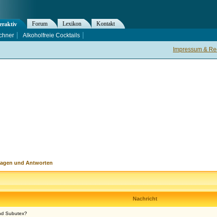
Forum
Lexikon
Kontakt
eraktiv
chner
Alkoholfreie Cocktails
Impressum & Rec
ragen und Antworten
Nachricht
nd Subutex?