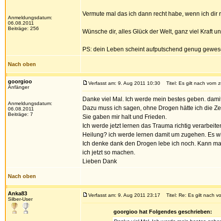
Vermute mal das ich dann recht habe, wenn ich dir r
Anmeldungsdatum:
06.08.2011
Beiträge: 256
Wünsche dir, alles Glück der Welt, ganz viel Kraft 
PS: dein Leben scheint aufputschend genug gewesen 
Nach oben
goorgioo
Verfasst am: 9. Aug 2011 10:30
Titel: Es gilt nach vorn 
Anfänger
Danke viel Mal. Ich werde mein bestes geben. damit
Anmeldungsdatum:
Dazu muss ich sagen, ohne Drogen hätte ich die Ze
06.08.2011
Beiträge: 7
Sie gaben mir halt und Frieden.
Ich werde jetzt lernen das Trauma richtig verarbei
Heilung? ich werde lernen damit um zugehen. Es w
Ich denke dank den Drogen lebe ich noch. Kann man
ich jetzt so machen.
Lieben Dank
Nach oben
Anka83
Verfasst am: 9. Aug 2011 23:17
Titel: Re: Es gilt nach v
Silber-User
goorgioo hat Folgendes geschrieben: