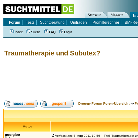
Startseite
Magazin
Int
Forum
Tests
Suchtberatung
Umfragen
Promillerechner
BMI-Re
Index
Suche
FAQ
Login
Traumatherapie und Subutex?
Drogen-Forum Foren-Übersicht
->
F
Autor
goorgioo
Verfasst am: 6. Aug 2011 19:56
Titel: Traumatherapie u