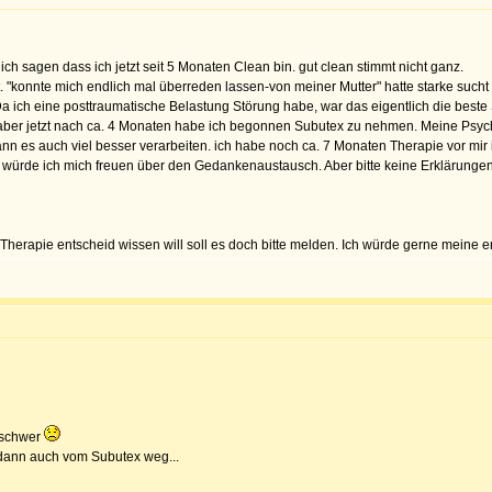
ich sagen dass ich jetzt seit 5 Monaten Clean bin. gut clean stimmt nicht ganz.
t. "konnte mich endlich mal überreden lassen-von meiner Mutter" hatte starke suc
a ich eine posttraumatische Belastung Störung habe, war das eigentlich die beste 
ber jetzt nach ca. 4 Monaten habe ich begonnen Subutex zu nehmen. Meine Psychia
nn es auch viel besser verarbeiten. ich habe noch ca. 7 Monaten Therapie vor mir
würde ich mich freuen über den Gedankenaustausch. Aber bitte keine Erklärunge
rapie entscheid wissen will soll es doch bitte melden. Ich würde gerne meine er
 schwer
 dann auch vom Subutex weg...