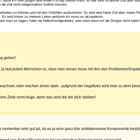
. damit ich mein junges lebe endlich richtig Geißen kann. es war eine schlimme Zeit aber au
 die Zeit nicht einigermaßen Geißen können.
erarbeiten zu können und mit den Gefühlen auskommen. Es wird eine harte Zeit aber meine P
n. Es wird immer zu meinem Leben gehören ich muss es akzeptieren.
nn man so sagen. hatte nie Selbstmordgedanke. was wäre wenn ich die Drogen nicht hatte? 
ng gehen!
ht ja fast jedem Menschen so, dass man lernen muss mit den den Problemen/Ängst
t wachsen oder machen einen stark...aufgrund der negativen wird man zu dem bes
eine Ziele vorm Auge, denn das sind die die dich stärken!
r momentan sehr gut tut, da es ja eine ganz klar antidepressive Komponente besitz