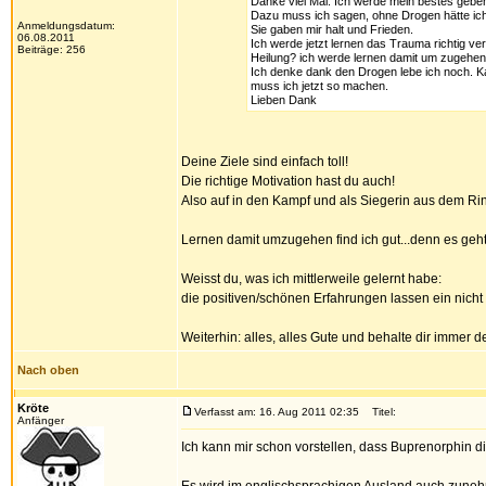
Danke viel Mal. Ich werde mein bestes geben
Dazu muss ich sagen, ohne Drogen hätte ich
Anmeldungsdatum:
Sie gaben mir halt und Frieden.
06.08.2011
Ich werde jetzt lernen das Trauma richtig v
Beiträge: 256
Heilung? ich werde lernen damit um zugehe
Ich denke dank den Drogen lebe ich noch. Ka
muss ich jetzt so machen.
Lieben Dank
Deine Ziele sind einfach toll!
Die richtige Motivation hast du auch!
Also auf in den Kampf und als Siegerin aus dem Ri
Lernen damit umzugehen find ich gut...denn es ge
Weisst du, was ich mittlerweile gelernt habe:
die positiven/schönen Erfahrungen lassen ein nich
Weiterhin: alles, alles Gute und behalte dir immer d
Nach oben
Kröte
Verfasst am: 16. Aug 2011 02:35
Titel:
Anfänger
Ich kann mir schon vorstellen, dass Buprenorphin di