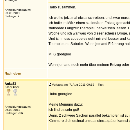
Anfänger
Hallo zusammen.
Anmeldungsdatum:
06.08.2011
Beiträge: 7
Ich wollte jetzt mal etwas schreiben. und zwar muss 
Ich hatte im März einen stationären Entzug gemach
stationäre Langzeit Therapie überweissen lassen. D
Woche und ich war weg von dieser scheiss Droge. a
Und ich muss zugebe es geht mir viel besser und ka
Therapie und Subutex. Wenn jemand Erfahrung hat 
MFG goorgioo
Wenn jemand noch mehr über meinen Entzug oder The
Nach oben
Anka83
Verfasst am: 7. Aug 2011 00:15
Titel:
Silber-User
Huhu goorgioo...
Meine Meinung dazu:
Anmeldungsdatum:
ich find es sehr gut!
06.08.2011
Beiträge: 256
Denn, 2 schwere Sachen parallel bekämpfen ist zu
Kümmere dich erstmal um das eine...später kannst