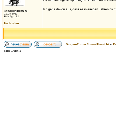
Es wird im englischsprachigen Ausland auch zuneh
Ich gehe davon aus, dass es in einigen Jahren nicht
Anmeldungsdatum:
11.08.2011
Beiträge: 12
Nach oben
Drogen-Forum Foren-Übersicht
->
F
Seite
1
von
1