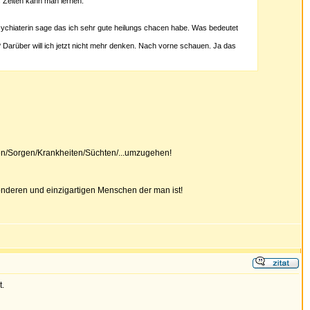
s Zeiten kann man lernen.
sychiaterin sage das ich sehr gute heilungs chacen habe. Was bedeutet
Darüber will ich jetzt nicht mehr denken. Nach vorne schauen. Ja das
en/Sorgen/Krankheiten/Süchten/...umzugehen!
onderen und einzigartigen Menschen der man ist!
t.