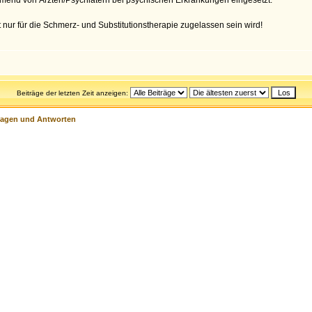
mend von Ärzten/Psychiatern bei psychischen Erkrankungen eingesetzt.
 nur für die Schmerz- und Substitutionstherapie zugelassen sein wird!
Beiträge der letzten Zeit anzeigen:
ragen und Antworten