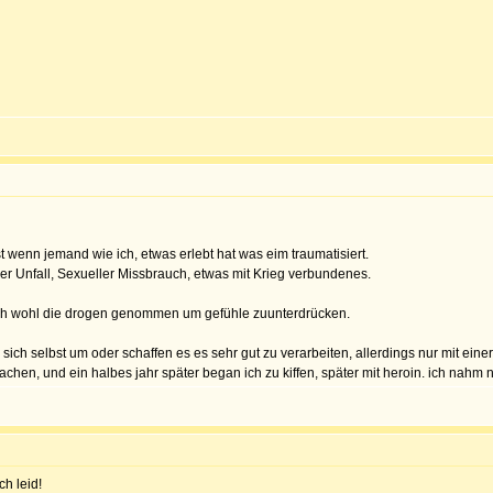
 wenn jemand wie ich, etwas erlebt hat was eim traumatisiert.
r Unfall, Sexueller Missbrauch, etwas mit Krieg verbundenes.
e ich wohl die drogen genommen um gefühle zuunterdrücken.
ich selbst um oder schaffen es es sehr gut zu verarbeiten, allerdings nur mit ein
machen, und ein halbes jahr später began ich zu kiffen, später mit heroin. ich na
ch leid!