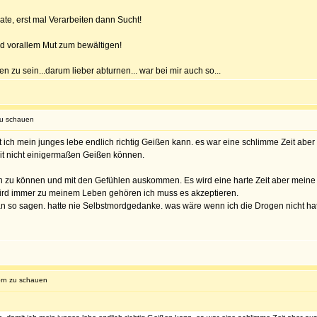
ate, erst mal Verarbeiten dann Sucht!
und vorallem Mut zum bewältigen!
zu sein...darum lieber abturnen... war bei mir auch so...
zu schauen
 ich mein junges lebe endlich richtig Geißen kann. es war eine schlimme Zeit aber
it nicht einigermaßen Geißen können.
ten zu können und mit den Gefühlen auskommen. Es wird eine harte Zeit aber mein
ird immer zu meinem Leben gehören ich muss es akzeptieren.
 so sagen. hatte nie Selbstmordgedanke. was wäre wenn ich die Drogen nicht hatt
orn zu schauen