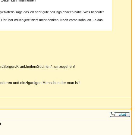
s Zeiten kann man lernen.
sychiaterin sage das ich sehr gute heilungs chacen habe. Was bedeutet
Darüber will ich jetzt nicht mehr denken. Nach vorne schauen. Ja das
en/Sorgen/Krankheiten/Süchten/...umzugehen!
onderen und einzigartigen Menschen der man ist!
t.