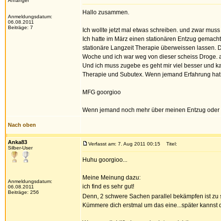
Anfänger
Hallo zusammen.
Anmeldungsdatum:
06.08.2011
Beiträge: 7
Ich wollte jetzt mal etwas schreiben. und zwar muss 
Ich hatte im März einen stationären Entzug gemach
stationäre Langzeit Therapie überweissen lassen. D
Woche und ich war weg von dieser scheiss Droge. a
Und ich muss zugebe es geht mir viel besser und ka
Therapie und Subutex. Wenn jemand Erfahrung hat 
MFG goorgioo
Wenn jemand noch mehr über meinen Entzug oder The
Nach oben
Anka83
Verfasst am: 7. Aug 2011 00:15
Titel:
Silber-User
Huhu goorgioo...
Meine Meinung dazu:
Anmeldungsdatum:
ich find es sehr gut!
06.08.2011
Beiträge: 256
Denn, 2 schwere Sachen parallel bekämpfen ist zu
Kümmere dich erstmal um das eine...später kannst