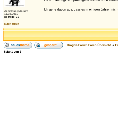
Es wird im englischsprachigen Ausland auch zuneh
Ich gehe davon aus, dass es in einigen Jahren nicht
Anmeldungsdatum:
11.08.2011
Beiträge: 12
Nach oben
Drogen-Forum Foren-Übersicht
->
F
Seite
1
von
1