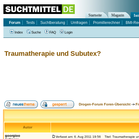
Startseite
Magazin
Int
Forum
Tests
Suchtberatung
Umfragen
Promillerechner
BMI-Re
Index
Suche
FAQ
Login
Traumatherapie und Subutex?
Drogen-Forum Foren-Übersicht
->
F
Autor
goorgioo
Verfasst am: 6. Aug 2011 19:56
Titel: Traumatherapie u