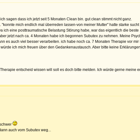
ich sagen dass ich jetzt seit 5 Monaten Clean bin. gut clean stimmt nicht ganz.
t. "konnte mich endlich mal überreden lassen-von meiner Mutter" hatte starke suc
a ich eine posttraumatische Belastung Störung habe, war das eigentlich die beste 
ber jetzt nach ca. 4 Monaten habe ich begonnen Subutex zu nehmen. Meine Psychia
nn es auch viel besser verarbeiten. ich habe noch ca. 7 Monaten Therapie vor mir
würde ich mich freuen über den Gedankenaustausch. Aber bitte keine Erklärunge
rapie entscheid wissen will soll es doch bitte melden. Ich würde gerne meine er
 schwer
 dann auch vom Subutex weg...