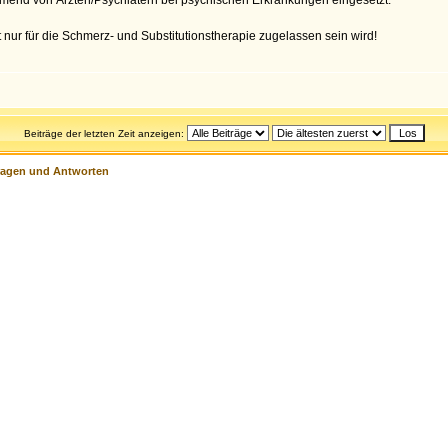
mend von Ärzten/Psychiatern bei psychischen Erkrankungen eingesetzt.
 nur für die Schmerz- und Substitutionstherapie zugelassen sein wird!
Beiträge der letzten Zeit anzeigen:
ragen und Antworten