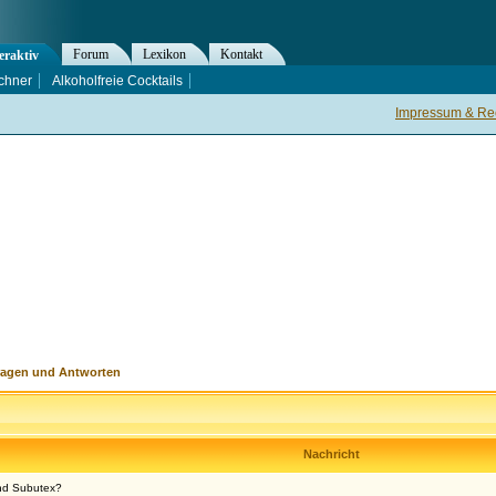
Forum
Lexikon
Kontakt
eraktiv
chner
Alkoholfreie Cocktails
Impressum & Rec
ragen und Antworten
Nachricht
nd Subutex?