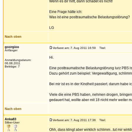
Wenn es dir hilft, dann schadet es nicht!
Eine Frage hätte ich:
Was ist eine posttraumatische Belastungsstörung?
LG
Nach oben
goorgioo
Verfasst am: 7. Aug 2011 16:59
Titel:
Anfänger
Hi.
Anmeldungsdatum:
06.08.2011
Beiträge: 7
Eine posttraumatische Belastungstörung lurz PBS ist
Dazu gehört zum beispiel: Vergewaltigung, schlimme
Bei mir ist es in der Kindheit passiert. darum hab
Viele die eine PBS haben, nehmen drogen, bringen s
gedauert hat, wollte aber mit 18 nicht mehr weiter 
Nach oben
Anka83
Verfasst am: 7. Aug 2011 17:36
Titel:
Silber-User
Ohh, dass klingt aber wirklich schlimm...tut mir wirkli