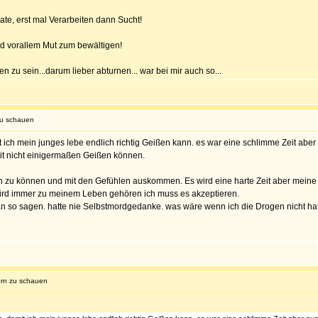
ate, erst mal Verarbeiten dann Sucht!
und vorallem Mut zum bewältigen!
zu sein...darum lieber abturnen... war bei mir auch so...
zu schauen
 ich mein junges lebe endlich richtig Geißen kann. es war eine schlimme Zeit aber
it nicht einigermaßen Geißen können.
ten zu können und mit den Gefühlen auskommen. Es wird eine harte Zeit aber mein
ird immer zu meinem Leben gehören ich muss es akzeptieren.
 so sagen. hatte nie Selbstmordgedanke. was wäre wenn ich die Drogen nicht hatt
orn zu schauen