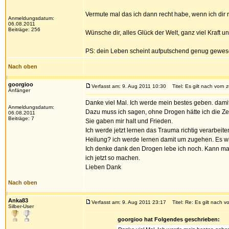
Vermute mal das ich dann recht habe, wenn ich dir r
Anmeldungsdatum:
06.08.2011
Beiträge: 256
Wünsche dir, alles Glück der Welt, ganz viel Kraft 
PS: dein Leben scheint aufputschend genug gewesen 
Nach oben
goorgioo
Verfasst am: 9. Aug 2011 10:30
Titel: Es gilt nach vorn 
Anfänger
Danke viel Mal. Ich werde mein bestes geben. damit
Anmeldungsdatum:
Dazu muss ich sagen, ohne Drogen hätte ich die Ze
06.08.2011
Beiträge: 7
Sie gaben mir halt und Frieden.
Ich werde jetzt lernen das Trauma richtig verarbei
Heilung? ich werde lernen damit um zugehen. Es w
Ich denke dank den Drogen lebe ich noch. Kann man
ich jetzt so machen.
Lieben Dank
Nach oben
Anka83
Verfasst am: 9. Aug 2011 23:17
Titel: Re: Es gilt nach v
Silber-User
goorgioo hat Folgendes geschrieben: