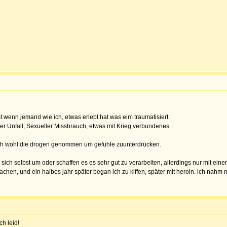
 wenn jemand wie ich, etwas erlebt hat was eim traumatisiert.
r Unfall, Sexueller Missbrauch, etwas mit Krieg verbundenes.
e ich wohl die drogen genommen um gefühle zuunterdrücken.
ich selbst um oder schaffen es es sehr gut zu verarbeiten, allerdings nur mit ein
machen, und ein halbes jahr später began ich zu kiffen, später mit heroin. ich na
ch leid!