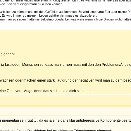
. damit ich mein junges lebe endlich richtig Geißen kann. es war eine schlimme Zeit aber au
 die Zeit nicht einigermaßen Geißen können.
erarbeiten zu können und mit den Gefühlen auskommen. Es wird eine harte Zeit aber meine P
n. Es wird immer zu meinem Leben gehören ich muss es akzeptieren.
nn man so sagen. hatte nie Selbstmordgedanke. was wäre wenn ich die Drogen nicht hatte? 
ng gehen!
ht ja fast jedem Menschen so, dass man lernen muss mit den den Problemen/Ängst
t wachsen oder machen einen stark...aufgrund der negativen wird man zu dem bes
eine Ziele vorm Auge, denn das sind die die dich stärken!
r momentan sehr gut tut, da es ja eine ganz klar antidepressive Komponente besitz