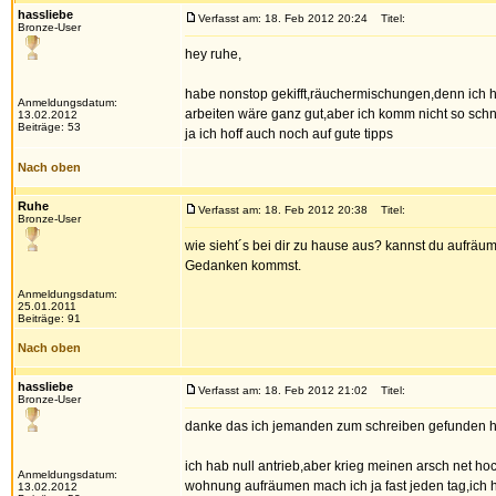
hassliebe
Verfasst am: 18. Feb 2012 20:24
Titel:
Bronze-User
hey ruhe,
habe nonstop gekifft,räuchermischungen,denn ich 
Anmeldungsdatum:
arbeiten wäre ganz gut,aber ich komm nicht so schnel
13.02.2012
Beiträge: 53
ja ich hoff auch noch auf gute tipps
Nach oben
Ruhe
Verfasst am: 18. Feb 2012 20:38
Titel:
Bronze-User
wie sieht´s bei dir zu hause aus? kannst du aufräu
Gedanken kommst.
Anmeldungsdatum:
25.01.2011
Beiträge: 91
Nach oben
hassliebe
Verfasst am: 18. Feb 2012 21:02
Titel:
Bronze-User
danke das ich jemanden zum schreiben gefunden h
ich hab null antrieb,aber krieg meinen arsch net ho
Anmeldungsdatum:
wohnung aufräumen mach ich ja fast jeden tag,ich h
13.02.2012