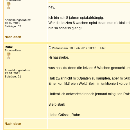
Bronze-User
hey,
ich bin seit 8 jahren opiatabhängig.
Anmeldungsdatum:
War die letzten 6 wochen opiat clean,nun rückfall mi
13.02.2012
Beiträge: 53
bin so scheiss gierig!
Nach oben
Ruhe
Verfasst am: 18. Feb 2012 20:16
Titel:
Bronze-User
Hi hassliebe,
was hast du denn die letzten 6 Wochen gemacht um
Anmeldungsdatum:
25.01.2011
Beiträge: 91
Hab zwar nicht mit Opiaten zu kämpfen, aber mit Al
Einer konfliktfreien Welt? Bei mir funktioniert körp
Hoffentlich antwortet dir noch jemand mit guten Rat
Bleib stark
Liebe Grüsse, Ruhe
Nach oben