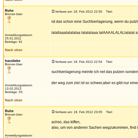
Ruhe
Verfasst am: 18. Feb 2012 22:50
Titel:
Bronze-User
ist das schon eine Suchtverlagerung, wenn du putzt, a
lalallaaalalalalaa lalalalaaa lalAAA ALALALlalalal a
Anmeldungsdatum:
25.01.2011
Beiträge: 91
Nach oben
hassliebe
Verfasst am: 18. Feb 2012 22:54
Titel:
Bronze-User
suchtverlagerung meinte ich net das putzen sondern 
der weg zum ziel ist so schwer,aber es gibt nur eine
Anmeldungsdatum:
13.02.2012
Beiträge: 53
Nach oben
Ruhe
Verfasst am: 18. Feb 2012 23:05
Titel:
Bronze-User
achso, das kiffen,
also, um von anderen Sachen wegzukommen, find ich 
Anmeldungsdatum: