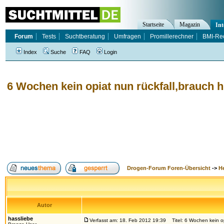
Startseite
Magazin
Int
Forum
Tests
Suchtberatung
Umfragen
Promillerechner
BMI-Re
Index
Suche
FAQ
Login
6 Wochen kein opiat nun rückfall,brauch hi
Drogen-Forum Foren-Übersicht
->
H
Autor
hassliebe
Verfasst am: 18. Feb 2012 19:39
Titel: 6 Wochen kein opi