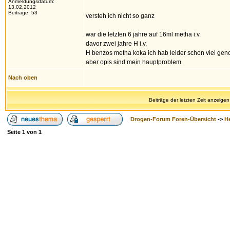
Anmeldungsdatum:
13.02.2012
Beiträge: 53
versteh ich nicht so ganz
war die letzten 6 jahre auf 16ml metha i.v.
davor zwei jahre H i.v.
H benzos metha koka ich hab leider schon viel g
aber opis sind mein hauptproblem
Nach oben
Beiträge der letzten Zeit anzeigen
Drogen-Forum Foren-Übersicht
->
H
Seite
1
von
1