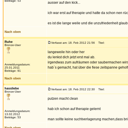
Beiträge: 53
ausser auf den kick...
ich war erst auf therapie und hatte da schon nen r
es ist die lange weile und die unzufriedenheit glaub 
Nach oben
Ruhe
Verfasst am: 18. Feb 2012 21:56
Titel:
Bronze-User
langeweile hin oder her
du lenkst dich jetzt erst mal ab.
irgendwas zum aufräumen oder saubermachen wirst d
Anmeldungsdatum:
hab´s gemacht, hat über die fiese zeitspanne gehol
25.01.2011
Beiträge: 91
Nach oben
hassliebe
Verfasst am: 18. Feb 2012 22:30
Titel:
Bronze-User
putzen macht clean
hab ich schon auf therapie gelernt
Anmeldungsdatum:
13.02.2012
Beiträge: 53
man sollte keine suchtverlagerung machen,dass bri
Nach oben