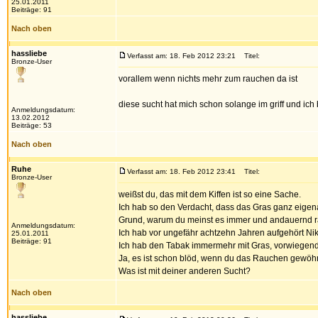
25.01.2011
Beiträge: 91
Nach oben
hassliebe
Verfasst am: 18. Feb 2012 23:21
Titel:
Bronze-User
vorallem wenn nichts mehr zum rauchen da ist
diese sucht hat mich schon solange im griff und ich
Anmeldungsdatum:
13.02.2012
Beiträge: 53
Nach oben
Ruhe
Verfasst am: 18. Feb 2012 23:41
Titel:
Bronze-User
weißst du, das mit dem Kiffen ist so eine Sache.
Ich hab so den Verdacht, dass das Gras ganz eigenart
Grund, warum du meinst es immer und andauernd 
Anmeldungsdatum:
Ich hab vor ungefähr achtzehn Jahren aufgehört Nik
25.01.2011
Beiträge: 91
Ich hab den Tabak immermehr mit Gras, vorwiegend 
Ja, es ist schon blöd, wenn du das Rauchen gewöhnt 
Was ist mit deiner anderen Sucht?
Nach oben
hassliebe