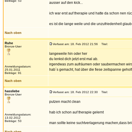
Beiträge: 53
ausser auf den kick...
ich war erst auf therapie und hatte da schon nen r
es ist die lange weile und die unzufriedenheit glaub 
Nach oben
Ruhe
Verfasst am: 18. Feb 2012 21:56
Titel:
Bronze-User
langeweile hin oder her
du lenkst dich jetzt erst mal ab.
irgendwas zum aufräumen oder saubermachen wirst d
Anmeldungsdatum:
hab´s gemacht, hat über die fiese zeitspanne gehol
25.01.2011
Beiträge: 91
Nach oben
hassliebe
Verfasst am: 18. Feb 2012 22:30
Titel:
Bronze-User
putzen macht clean
hab ich schon auf therapie gelernt
Anmeldungsdatum:
13.02.2012
Beiträge: 53
man sollte keine suchtverlagerung machen,dass bri
Nach oben