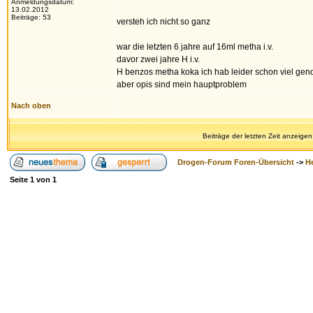
Anmeldungsdatum:
13.02.2012
Beiträge: 53
versteh ich nicht so ganz
war die letzten 6 jahre auf 16ml metha i.v.
davor zwei jahre H i.v.
H benzos metha koka ich hab leider schon viel g
aber opis sind mein hauptproblem
Nach oben
Beiträge der letzten Zeit anzeigen
Drogen-Forum Foren-Übersicht
->
H
Seite
1
von
1