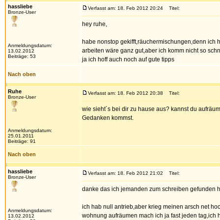
hassliebe
Verfasst am: 18. Feb 2012 20:24
Titel:
Bronze-User
hey ruhe,
habe nonstop gekifft,räuchermischungen,denn ich 
Anmeldungsdatum:
arbeiten wäre ganz gut,aber ich komm nicht so schnel
13.02.2012
Beiträge: 53
ja ich hoff auch noch auf gute tipps
Nach oben
Ruhe
Verfasst am: 18. Feb 2012 20:38
Titel:
Bronze-User
wie sieht´s bei dir zu hause aus? kannst du aufräu
Gedanken kommst.
Anmeldungsdatum:
25.01.2011
Beiträge: 91
Nach oben
hassliebe
Verfasst am: 18. Feb 2012 21:02
Titel:
Bronze-User
danke das ich jemanden zum schreiben gefunden h
ich hab null antrieb,aber krieg meinen arsch net ho
Anmeldungsdatum:
wohnung aufräumen mach ich ja fast jeden tag,ich h
13.02.2012