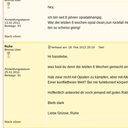
Bronze-User
hey,
ich bin seit 8 jahren opiatabhängig.
Anmeldungsdatum:
War die letzten 6 wochen opiat clean,nun rückfall mi
13.02.2012
Beiträge: 53
bin so scheiss gierig!
Nach oben
Ruhe
Verfasst am: 18. Feb 2012 20:16
Titel:
Bronze-User
Hi hassliebe,
was hast du denn die letzten 6 Wochen gemacht um
Anmeldungsdatum:
25.01.2011
Beiträge: 91
Hab zwar nicht mit Opiaten zu kämpfen, aber mit Al
Einer konfliktfreien Welt? Bei mir funktioniert körp
Hoffentlich antwortet dir noch jemand mit guten Rat
Bleib stark
Liebe Grüsse, Ruhe
Nach oben