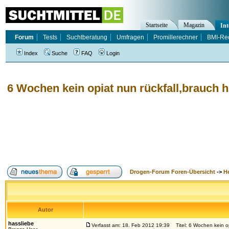
Startseite
Magazin
Int
Forum
Tests
Suchtberatung
Umfragen
Promillerechner
BMI-Re
Index
Suche
FAQ
Login
6 Wochen kein opiat nun rückfall,brauch hi
Drogen-Forum Foren-Übersicht
->
H
Autor
hassliebe
Verfasst am: 18. Feb 2012 19:39
Titel: 6 Wochen kein opi