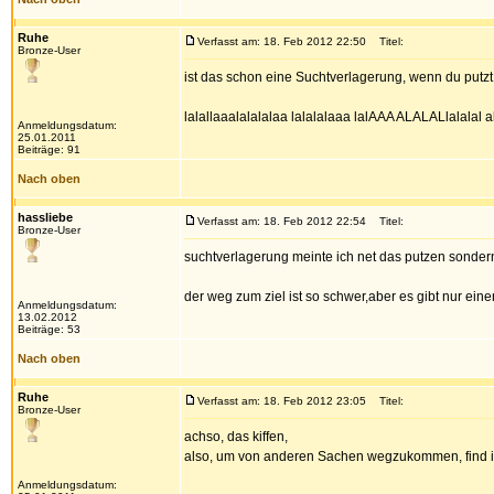
Ruhe
Verfasst am: 18. Feb 2012 22:50
Titel:
Bronze-User
ist das schon eine Suchtverlagerung, wenn du putzt, a
lalallaaalalalalaa lalalalaaa lalAAA ALALALlalalal a
Anmeldungsdatum:
25.01.2011
Beiträge: 91
Nach oben
hassliebe
Verfasst am: 18. Feb 2012 22:54
Titel:
Bronze-User
suchtverlagerung meinte ich net das putzen sondern 
der weg zum ziel ist so schwer,aber es gibt nur eine
Anmeldungsdatum:
13.02.2012
Beiträge: 53
Nach oben
Ruhe
Verfasst am: 18. Feb 2012 23:05
Titel:
Bronze-User
achso, das kiffen,
also, um von anderen Sachen wegzukommen, find ich 
Anmeldungsdatum: