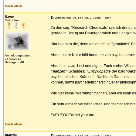
Nach oben
Raver
Verfasst am: 26. Feb 2012 23:55
Titel:
Gold-User
Zu den sog. "Research Chemicals" rate ich dringen
gerade in Bezug auf Dauergebrauch und Langzeitwi
Klar boomen die, denn unser ach so "genaiales" Btm
Aber unsere Natur hält hunderte von psychoaktiven
Anmeldungsdatum:
25.02.2012
Beiträge: 640
Aber bitte,
bitte
: Lest und eignet Euch vorher Wisse
Pflanzen
" (Schuldes), "
Enzyklopädie der psychoakt
psychedelischen Kräuter in Nachbars Garten klaut un
können, damit psychedelische/spirituelle/"philoso
Will hier keine "Werbung" machen, aber ich kann 
Ein sehr einfach verständliches, und thematisch bre
ENTHEOGEN
bei youtube
Nach oben
prawda
Verfasst am: 27. Feb 2012 00:31
Titel: