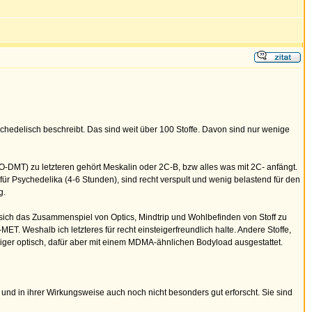
ychedelisch beschreibt. Das sind weit über 100 Stoffe. Davon sind nur wenige
HO-DMT) zu letzteren gehört Meskalin oder 2C-B, bzw alles was mit 2C- anfängt.
ür Psychedelika (4-6 Stunden), sind recht verspult und wenig belastend für den
g.
t sich das Zusammenspiel von Optics, Mindtrip und Wohlbefinden von Stoff zu
ET. Weshalb ich letzteres für recht einsteigerfreundlich halte. Andere Stoffe,
weniger optisch, dafür aber mit einem MDMA-ähnlichen Bodyload ausgestattet.
und in ihrer Wirkungsweise auch noch nicht besonders gut erforscht. Sie sind