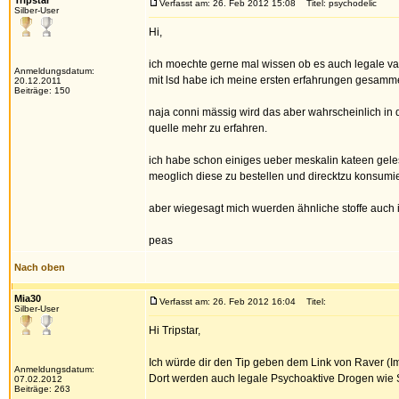
Tripstar
Verfasst am: 26. Feb 2012 15:08
Titel: psychodelic
Silber-User
Hi,
ich moechte gerne mal wissen ob es auch legale va
Anmeldungsdatum:
mit lsd habe ich meine ersten erfahrungen gesammel
20.12.2011
Beiträge: 150
naja conni mässig wird das aber wahrscheinlich in 
quelle mehr zu erfahren.
ich habe schon einiges ueber meskalin kateen gelese
meoglich diese zu bestellen und direcktzu konsumi
aber wiegesagt mich wuerden ähnliche stoffe auch i
peas
Nach oben
Mia30
Verfasst am: 26. Feb 2012 16:04
Titel:
Silber-User
Hi Tripstar,
Ich würde dir den Tip geben dem Link von Raver (Im
Anmeldungsdatum:
Dort werden auch legale Psychoaktive Drogen wie S
07.02.2012
Beiträge: 263