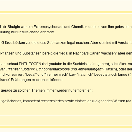
d ab. Shulgin war ein Extrempsychonaut und Chemiker, und die von ihm getesteten
rkung nur unzureichend erforscht.
G lässt Lücken zu, die diese Substanzen legal machen. Aber sie sind mit Vorsicht
 Pflanzen und Substanzen bereit, die "legal in Nachbars Garten wachsen" aber de
n an, schaut ENTHEOGEN (bei youtube in die Suchleiste einngeben), schmökert vor
iven Pflanzen: Botanik, Ethnopharmakologie und Anwendungen
" (Rätsch), oder d
d konsumiert. "Legal" und "hier heimisch" bzw. "natürlich" bedeutet noch lange (!)
phische" Erfahrungen machen zu können.
es gerade zu solchen Themen immer wieder nur empfehlen:
it gefächertes, kompetent recherchiertes sowie einfach anzueignendes Wissen (da in