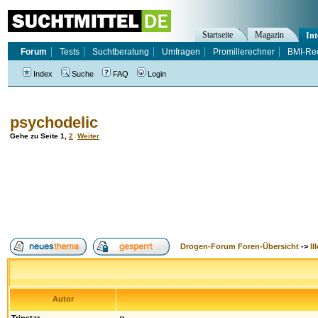
Startseite
Magazin
Int
Forum
Tests
Suchtberatung
Umfragen
Promillerechner
BMI-Re
Index
Suche
FAQ
Login
psychodelic
Gehe zu Seite
1
,
2
Weiter
Drogen-Forum Foren-Übersicht
->
Il
Autor