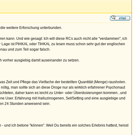
 die weitere Erforschung unterbunden.
ren kann. Und wie gesagt: Ich will diese RCs auch nicht alle "verdammen", ich
 der Lage ist PIHKAL oder TIHKAL zu lesen muss schon sehr gut der englischen
enau und zum Teil sogar falsch.
h vorher ausgiebig damit auseinander zu setzen.
as Zeit und Pflege das Vielfache der bestellten Quantität (Menge) rausholen.
nötig, man sollte sich an diese Droge nur als wirklich erfahrener Psychonaut
züchteten, daher kann es leicht zu Unter- oder Überdosierungen kommen...und
hrene User. Erfahrung mit Halluzinogenen, Set/Setting und eine ausgiebige und
rsten 24 Stunden anwesend sein.
 und ich betone "können". Weil Du bereits ein solches Erlebnis hattest, heisst