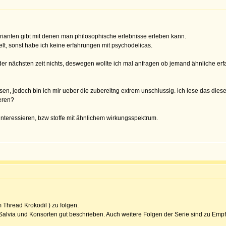
rianten gibt mit denen man philosophische erlebnisse erleben kann.
t, sonst habe ich keine erfahrungen mit psychodelicas.
der nächsten zeit nichts, deswegen wollte ich mal anfragen ob jemand ähnliche er
n, jedoch bin ich mir ueber die zubereitng extrem unschlussig. ich lese das diese
eren?
nteressieren, bzw stoffe mit ähnlichem wirkungsspektrum.
 Thread Krokodil ) zu folgen.
alvia und Konsorten gut beschrieben. Auch weitere Folgen der Serie sind zu Empf