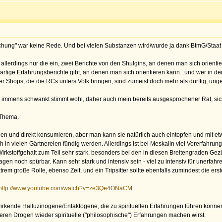
rschung" war keine Rede. Und bei vielen Substanzen wird/wurde ja dank BtmG/Staat
llerdings nur die ein, zwei Berichte von den Shulgins, an denen man sich orientie
oßartige Erfahrungsberichte gibt, an denen man sich orientieren kann...und wer in
r Shops, die die RCs unters Volk bringen, sind zumeist doch mehr als dürftig, ung
il immens schwankt stimmt wohl, daher auch mein bereits ausgesprochener Rat, sic
 Thema.
en und direkt konsumieren, aber man kann sie natürlich auch eintopfen und mit etw
 vielen Gärtnereien fündig werden. Allerdings ist bei Meskalin viel Vorerfahrung 
rkstoffgehalt zum Teil sehr stark, besonders bei den in diesen Breitengraden Ge
Tagen noch spürbar. Kann sehr stark und intensiv sein - viel zu intensiv für unerfa
rem große Rolle, ebenso Zeit, und ein Tripsitter sollte ebenfalls zumindest die e
http://www.youtube.com/watch?v=ze3Qe4ONaCM
irkende Halluzinogene/Entaktogene, die zu spirituellen Erfahrungen führen können -
deren Drogen wieder spirituelle ("philosophische") Erfahrungen machen wirst.