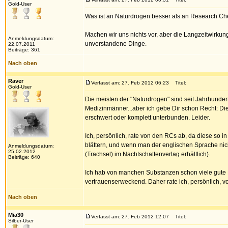
Gold-User
Was ist an Naturdrogen besser als an Research C
Machen wir uns nichts vor, aber die Langzeitwirkun
Anmeldungsdatum:
unverstandene Dinge.
22.07.2011
Beiträge: 361
Nach oben
Raver
Verfasst am: 27. Feb 2012 06:23
Titel:
Gold-User
Die meisten der "Naturdrogen" sind seit Jahrhunde
Medizinmänner...aber ich gebe Dir schon Recht: Die
erschwert oder komplett unterbunden. Leider.
Ich, persönlich, rate von den RCs ab, da diese so
blättern, und wenn man der englischen Sprache nic
Anmeldungsdatum:
25.02.2012
(Trachsel) im Nachtschattenverlag erhältlich).
Beiträge: 640
Ich hab von manchen Substanzen schon viele gute Er
vertrauenserweckend. Daher rate ich, persönlich, vo
Nach oben
Mia30
Verfasst am: 27. Feb 2012 12:07
Titel:
Silber-User