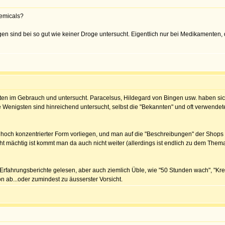
hemicals?
gen sind bei so gut wie keiner Droge untersucht. Eigentlich nur bei Medikamenten, 
rten im Gebrauch und untersucht. Paracelsus, Hildegard von Bingen usw. haben sic
 Wenigsten sind hinreichend untersucht, selbst die "Bekannten" und oft verwendet
 in hoch konzentrierter Form vorliegen, und man auf die "Beschreibungen" der Sh
ht mächtig ist kommt man da auch nicht weiter (allerdings ist endlich zu dem T
fahrungsberichte gelesen, aber auch ziemlich Üble, wie "50 Stunden wach", "Kreisl
n ab...oder zumindest zu äusserster Vorsicht.