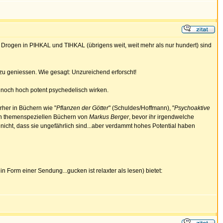
 Drogen in PIHKAL und TIHKAL (übrigens weit, weit mehr als nur hundert) sind
 zu geniessen. Wie gesagt: Unzureichend erforscht!
nnoch hoch potent psychedelisch wirken.
her in Büchern wie "
Pflanzen der Götter
" (Schuldes/Hoffmann), "
Psychoaktive
en themenspeziellen Büchern von
Markus Berger
, bevor ihr irgendwelche
 nicht, dass sie ungefährlich sind...aber verdammt hohes Potential haben
 Form einer Sendung...gucken ist relaxter als lesen) bietet: