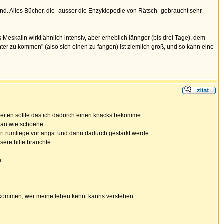
ind. Alles Bücher, die -ausser die Enzyklopedie von Rätsch- gebraucht sehr
 Meskalin wirkt ähnlich intensiv, aber erheblich lännger (bis drei Tage), dem
unter zu kommen" (also sich einen zu fangen) ist ziemlich groß, und so kann eine
ereiten sollte das ich dadurch einen knacks bekomme.
 ran wie schoene.
rt rumliege vor angst und dann dadurch gestärkt werde.
sere hilfe brauchte.
e.
el kommen, wer meine leben kennt kanns verstehen.