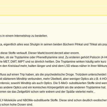
as in einem Internetshop zu bestellen.
a, eigentlich alles was Shulgin in seinen beiden Büchern Pihkal und Tihkal als ps
iese Stoffe verkauft. Dieser Markt boomt derzeit aber enorm.
iden, ob sie Tryptamine oder Phenethylamine sind. Zu ersteren gehört Psilocin (4-
ie MET, DMT, MIPT und so ähnlich heißen. Die Tryptamine wirken häufig sehr kurz f
en den Kreislauf mehr, halten länger und sind dem LSD etwas näher in ihrer Wirkun
nfluss auf einen Trip haben, als die psychedelische Droge. Trotzdem unterscheide
it stärkerem Mindtrip verbunden, mehr Übelkeit, aber weniger Optics als z.B. 4-HO-M
intensiv, sowohl Mindtrip als auch Optics. Die 5-MeO- substituierten Stoffe sind 
das andere Optics und ein komisches Körpergefühl als die anderen Tryptamine hat.
rren sie das Zeitgefühl schon sehr extrem und der Späße vielerlei mehr...
LY-Moleküle und NBOMe-substitiuerte Stoffe. Diese sind schon deutlich exotischer 
mg schon hohe Dosen sind.