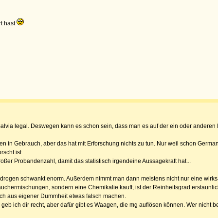
rt hast
 Salvia legal. Deswegen kann es schon sein, dass man es auf der ein oder ander
en in Gebrauch, aber das hat mit Erforschung nichts zu tun. Nur weil schon Germa
scht ist.
er Probandenzahl, damit das statistisch irgendeine Aussagekraft hat...
turdrogen schwankt enorm. Außerdem nimmt man dann meistens nicht nur eine wirk
hermischungen, sondern eine Chemikalie kauft, ist der Reinheitsgrad erstaunlich
och aus eigener Dummheit etwas falsch machen.
 geb ich dir recht, aber dafür gibt es Waagen, die mg auflösen können. Wer nicht ber