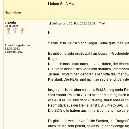
Lieben Gruß Mia
Nach oben
prawda
Verfasst am: 26. Feb 2012 21:38
Titel:
Gold-User
Hi,
Salvia ist in Deutschland illegal. Keine gute Idee, d
Anmeldungsdatum:
22.07.2011
Beiträge: 361
Es gibt eine sehr große Zahl an legalen Psychedelik
illegal.
Natürlich muss man auch jemand finden, der einem d
Die Stoffe lassen sich vor allem dadurch untersche
Zu den Tryptaminen gehören alle Stoffe die irgendw
Kreislauf. Die PEAs sind nicht so sedierend, belast
Insgesamt ist es aber so, dass Set&Setting mehr Ei
Stoff enorm. Psilocin z.B. ist meiner Meinung nach m
wie 4-HO-DIPT sind sehr kurzlebig, dafür aber echt 
Recht stark aus der Reihe tanzt z.B. 5-MeO-DALT, 
Die 2C-Stoffe haben auch ihre Eigenheiten, so verze
Es gibt noch weitere verrückte Sachen, die DragonF
auch häufig sehr potent, so dass µg oder wenige 