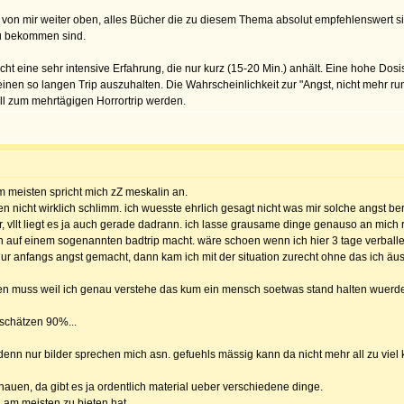
ips von mir weiter oben, alles Bücher die zu diesem Thema absolut empfehlenswert s
zu bekommen sind.
ht eine sehr intensive Erfahrung, die nur kurz (15-20 Min.) anhält. Eine hohe Dosis
t einen so langen Trip auszuhalten. Die Wahrscheinlichkeit zur "Angst, nicht mehr r
ll zum mehrtägigen Horrortrip werden.
m meisten spricht mich zZ meskalin an.
en nicht wirklich schlimm. ich wuesste ehrlich gesagt nicht was mir solche angst b
r, vllt liegt es ja auch gerade dadrann. ich lasse grausame dinge genauso an mich
 auf einem sogenannten badtrip macht. wäre schoen wenn ich hier 3 tage verballe
 nur anfangs angst gemacht, dann kam ich mit der situation zurecht ohne das ich äus
eren muss weil ich genau verstehe das kum ein mensch soetwas stand halten wuerd
eschätzen 90%...
n, denn nur bilder sprechen mich asn. gefuehls mässig kann da nicht mehr all zu vi
uen, da gibt es ja ordentlich material ueber verschiedene dinge.
 am meisten zu bieten hat.