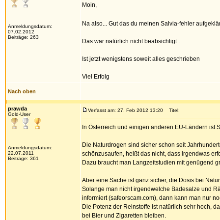
Moin,
Na also... Gut das du meinen Salvia-fehler aufgeklä
Anmeldungsdatum:
07.02.2012
Beiträge: 263
Das war natürlich nicht beabsichtigt .
Ist jetzt wenigstens soweit alles geschrieben
Viel Erfolg
Nach oben
prawda
Verfasst am: 27. Feb 2012 13:20
Titel:
Gold-User
In Österreich und einigen anderen EU-Ländern ist
Die Naturdrogen sind sicher schon seit Jahrhundert
Anmeldungsdatum:
22.07.2011
schönzusaufen, heißt das nicht, dass irgendwas erfor
Beiträge: 361
Dazu braucht man Langzeitstudien mit genügend groß
Aber eine Sache ist ganz sicher, die Dosis bei Na
Solange man nicht irgendwelche Badesalze und Räuc
informiert (safeorscam.com), dann kann man nur n
Die Potenz der Reinstoffe ist natürlich sehr hoch, da
bei Bier und Zigaretten bleiben.