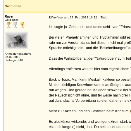
Nach oben
Raver
Verfasst am: 27. Feb 2012 16:22
Titel:
Gold-User
Ich sagte ja: Gebraucht und untersucht...von "Erfo
Bei vielen Phenetylaminen und Tryptaminen gibt es a
rate nur zur Vorsicht da es bei diesen nicht mal gr
Sprache mächtig sein...und die "Beschreibungen" de
Anmeldungsdatum:
25.02.2012
Dass der Wirkstoffgehalt der "Naturdrogen" zum Te
Beiträge: 640
Allerdings entfernen wir uns hier vom eigentlichem
Back to Topic: Man kann Meskalinkakteen so bestell
Mit dem richtigen Knowhow kann man übrigens auch in
ran wagen. Und gerade bei Kakteen schwankt der Wi
der Rausch ist nicht ohne, und teilweise nach drei 
gut durchdachte Vorbereitung spielen daher eine ext
Mehr zu Kakteen und den Gefahren beim Konsum:
Es gibt kürzer wirkende, und weniger extrem stark w
es noch lange (!) nicht, dass Du bei dieser oder an