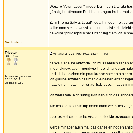
Weitere "Alternativen" findest Du in den Literaturt
günstig bei diversen Buchhandlungen im Internet 
Zum Thema Salvia: Legal/illegal hin oder her, gerauc
sollte man sich bewusst sein, und es ist nicht leich
gewollte "philosophische" Erfahrung ziemlich schne
Nach oben
Tripstar
Verfasst am: 27. Feb 2012 18:54
Titel:
Silber-User
danke fuer eure antworte. ich muss ehrlich sagen a
in dont know, aber irgendwie finde ich angst zu hab
und ich hab schon ein paar krasse sachen hinter mi
Anmeldungsdatum:
ich glaube sowieso das man die besten erfahrungen
20.12.2011
Beiträge: 150
hatte einen netten horror auf lsd, jedoch hat es mri
ich weiss wie leichtsinnig udn naiv sich das anho
wie ichs beste ausm trip holen kann weiss ich zu g
aber es soll ordentliche visuelle effeckte erzeuge
werde mir aber auch mal das ganze enthogen anscha
aber ich wuerde gerne wissen was generell viesuell