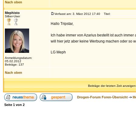
Nach oben
Mephisto
Verfasst am: 3. März 2012 17:40
Titel:
Silber-User
Hallo Tripstar,
Ich habe immer von Azarius bestellt ist auch immer 
will hier jetz aber keine Werbung machen oder so w
LG Meph
Anmeldungsdatum:
05.02.2012
Beiträge: 137
Nach oben
Beiträge der letzten Zeit anzeigen
Drogen-Forum Foren-Übersicht
->
Il
Seite
1
von
2