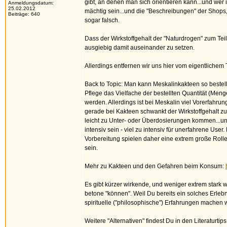
gibt, an denen man sich orientieren kann...und we
Anmeldungsdatum:
25.02.2012
mächtig sein...und die "Beschreibungen" der Shops,
Beiträge: 640
sogar falsch.
Dass der Wirkstoffgehalt der "Naturdrogen" zum Te
ausgiebig damit auseinander zu setzen.
Allerdings entfernen wir uns hier vom eigentlichem
Back to Topic: Man kann Meskalinkakteen so bestell
Pflege das Vielfache der bestellten Quantität (Men
werden. Allerdings ist bei Meskalin viel Vorerfahru
gerade bei Kakteen schwankt der Wirkstoffgehalt zu
leicht zu Unter- oder Überdosierungen kommen...und
intensiv sein - viel zu intensiv für unerfahrene Us
Vorbereitung spielen daher eine extrem große Rolle,
sein.
Mehr zu Kakteen und den Gefahren beim Konsum:
Es gibt kürzer wirkende, und weniger extrem stark 
betone "können". Weil Du bereits ein solches Erlebn
spirituelle ("philosophische") Erfahrungen machen w
Weitere "Alternativen" findest Du in den Literaturt