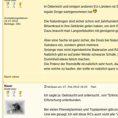
Gold-User
In Österreich und einigen anderen EU-Ländern ist 
legale Droge wahrgenommen hat
Anmeldungsdatum:
22.07.2011
Die Naturdrogen sind sicher schon seit Jahrhundert
Beiträge: 361
Bilsenkraut in ihre Getränke getan haben, um sich i
Dazu braucht man Langzeitstudien mit genügend groß
Aber eine Sache ist ganz sicher, die Dosis bei N
Substanz ein, sondern gleich mehrere.
Solange man nicht irgendwelche Badesalze und Räuc
Natürlich gibt es auf jeder Weide schwarze Schafe
Dummheit etwas falsch machen.
Die Potenz der Reinstoffe ist natürlich sehr hoch, da
eine solche zu kaufen, der sollte es natürlich ganz 
Nach oben
Raver
Verfasst am: 27. Feb 2012 16:22
Titel:
Gold-User
Ich sagte ja: Gebraucht und untersucht...von "Erfo
Erforschung unterbunden.
Bei vielen Phenetylaminen und Tryptaminen gibt es 
Und wie gesagt: Ich will diese RCs auch nicht alle 