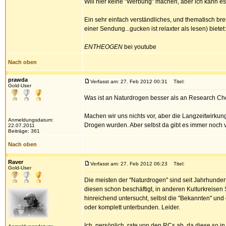
Will hier keine "Werbung" machen, aber ich kann 
Ein sehr einfach verständliches, und thematisch br
einer Sendung...gucken ist relaxter als lesen) bietet:
ENTHEOGEN
bei youtube
Nach oben
prawda
Verfasst am: 27. Feb 2012 00:31
Titel:
Gold-User
Was ist an Naturdrogen besser als an Research C
Machen wir uns nichts vor, aber die Langzeitwirkung
Anmeldungsdatum:
Drogen wurden. Aber selbst da gibt es immer noch 
22.07.2011
Beiträge: 361
Nach oben
Raver
Verfasst am: 27. Feb 2012 06:23
Titel:
Gold-User
Die meisten der "Naturdrogen" sind seit Jahrhunder
diesen schon beschäftigt, in anderen Kulturkreise
hinreichend untersucht, selbst die "Bekannten" und
oder komplett unterbunden. Leider.
Ich, persönlich, rate von den RCs ab, da diese so 