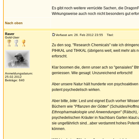
Es gibt noch weitere verrückte Sachen, die DragonF
Wirkungsweise auch noch nicht besonders gut erfor
Nach oben
Raver
Verfasst am: 26. Feb 2012 23:55
Titel:
Gold-User
Zu den sog. "Research Chemicals" rate ich dringen
PIHKAL und TIHKAL (übrigens weit, weit mehr als 
erforscht.
Klar boomen die, denn unser ach so "genaiales" Btm
geniessen. Wie gesagt: Unzureichend erforscht!
Anmeldungsdatum:
25.02.2012
Beiträge: 640
Aber unsere Natur hält hunderte von psychoaktiven
potent psychedelisch wirken.
Aber bitte,
bitte
: Lest und eignet Euch vorher Wisse
Büchern wie "
Pflanzen der Götter
" (Schuldes/Hoffma
Ethnopharmakologie und Anwendungen
" (Rätsch)
psychedelischen Kräuter in Nachbars Garten klaut un
sie ungefährlich sind...aber verdammt hohes Poten
können.