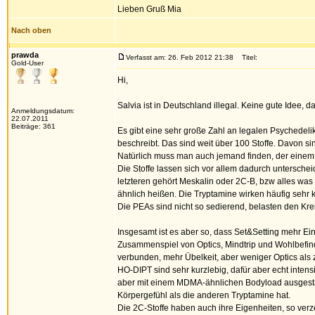
Lieben Gruß Mia
Nach oben
prawda
Verfasst am: 26. Feb 2012 21:38
Titel:
Gold-User
Hi,
Salvia ist in Deutschland illegal. Keine gute Idee, d
Anmeldungsdatum:
22.07.2011
Beiträge: 361
Es gibt eine sehr große Zahl an legalen Psychedeli
beschreibt. Das sind weit über 100 Stoffe. Davon sin
Natürlich muss man auch jemand finden, der einem d
Die Stoffe lassen sich vor allem dadurch untersche
letzteren gehört Meskalin oder 2C-B, bzw alles was
ähnlich heißen. Die Tryptamine wirken häufig sehr k
Die PEAs sind nicht so sedierend, belasten den Kre
Insgesamt ist es aber so, dass Set&Setting mehr Ei
Zusammenspiel von Optics, Mindtrip und Wohlbefinde
verbunden, mehr Übelkeit, aber weniger Optics als z.
HO-DIPT sind sehr kurzlebig, dafür aber echt intensi
aber mit einem MDMA-ähnlichen Bodyload ausgestatt
Körpergefühl als die anderen Tryptamine hat.
Die 2C-Stoffe haben auch ihre Eigenheiten, so verze