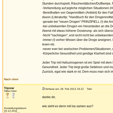
Stunden durchspielt, Räucherstäbchen/Duftlampe, R
-Vorbereitung auf jegliche möglichen Situationen (H
-Bereithalten von Gegenmitteln (Antidot) für den F
davon (Literaturtip: "Handbuch für den Drogennotf
-gerade bei "neuen Drogen" PRINZIPIELL (!) die An
-bei unbekannten Drogen ein Herantasten an die Do
Abend mit etwas höherer Dosierung- als sich überz
-Nicht "nachlegen", erst recht nicht bei unbekann
-immer (!) vorher Wissen über die Droge aneignen
lesen etc.
-never ever bei seelischen Problemen/Situationen, 
-Körperliche Gesundheit und geistige Klarheit sind
Jeder Trip mit Halluzinogenen ist ein Spiel mit de
Gesundheit. Jeder Trip birgt große Gefahren und man
Zuzrück, egal wie stark er ist. Dem muss man sich 
Nach oben
Tripstar
Verfasst am: 28. Feb 2012 19:12
Titel:
Silber-User
danke dir,
wie sieht es denn mit lsa samen aus?
Anmeldungsdatum:
20.12.2011