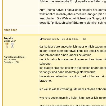
Bücher, die -ausser die Enzyklopedie von Rätsch- 
Zum Thema Salvia: Legal/illegal hin oder her, gerau
wirkt ähnlich intensiv, aber erheblich lännger (bis d
auszuhalten. Die Wahrscheinlichkeit zur "Angst, nic
gewollte "philosophische" Erfahrung ziemlich schne
Nach oben
Tripstar
Verfasst am: 27. Feb 2012 18:54
Titel:
Silber-User
danke fuer eure antworte. ich muss ehrlich sagen a
in dont know, aber irgendwie finde ich angst zu habe
das ich dadurch einen knacks bekomme.
Anmeldungsdatum:
und ich hab schon ein paar krasse sachen hinter mi
20.12.2011
Beiträge: 150
schoene.
ich glaube sowieso das man die besten erfahrungen
vor angst und dann dadurch gestärkt werde.
hatte einen netten horror auf lsd, jedoch hat es mri
brauchte.
ich weiss wie leichtsinnig udn naiv sich das anho
wie ichs beste ausm trip holen kann weiss ich zu g