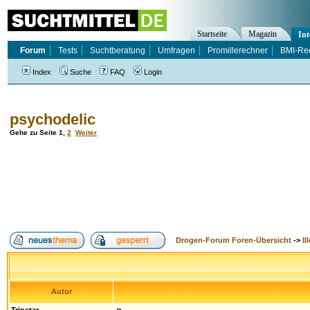
Startseite
Magazin
Int
Forum
Tests
Suchtberatung
Umfragen
Promillerechner
BMI-Re
Index
Suche
FAQ
Login
psychodelic
Gehe zu Seite
1
,
2
Weiter
Drogen-Forum Foren-Übersicht
->
Il
Autor