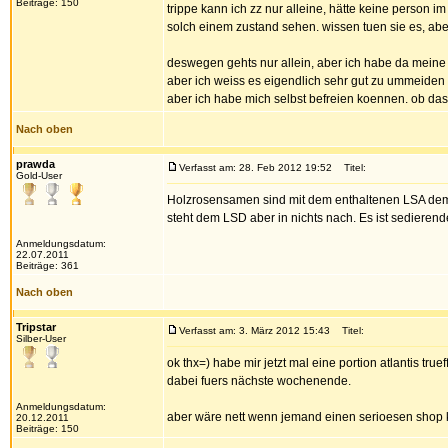
Beiträge: 150
trippe kann ich zz nur alleine, hätte keine person 
solch einem zustand sehen. wissen tuen sie es, aber
deswegen gehts nur allein, aber ich habe da meine loe
aber ich weiss es eigendlich sehr gut zu ummeiden u
aber ich habe mich selbst befreien koennen. ob das
Nach oben
prawda
Verfasst am: 28. Feb 2012 19:52
Titel:
Gold-User
Holzrosensamen sind mit dem enthaltenen LSA dem LS
steht dem LSD aber in nichts nach. Es ist sedieren
Anmeldungsdatum:
22.07.2011
Beiträge: 361
Nach oben
Tripstar
Verfasst am: 3. März 2012 15:43
Titel:
Silber-User
ok thx=) habe mir jetzt mal eine portion atlantis tru
dabei fuers nächste wochenende.
Anmeldungsdatum:
aber wäre nett wenn jemand einen serioesen shop 
20.12.2011
Beiträge: 150