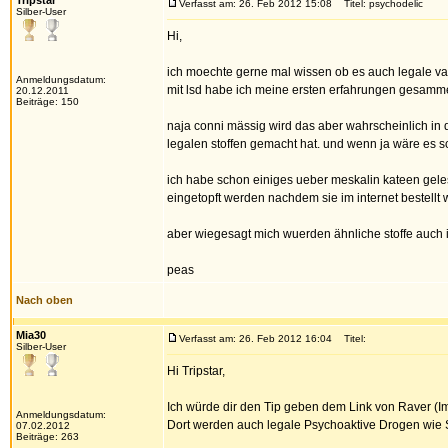
Tripstar
Verfasst am: 26. Feb 2012 15:08
Titel: psychodelic
Silber-User
Hi,
ich moechte gerne mal wissen ob es auch legale va
Anmeldungsdatum:
mit lsd habe ich meine ersten erfahrungen gesammel
20.12.2011
Beiträge: 150
naja conni mässig wird das aber wahrscheinlich in 
legalen stoffen gemacht hat. und wenn ja wäre es s
ich habe schon einiges ueber meskalin kateen geles
eingetopft werden nachdem sie im internet bestellt
aber wiegesagt mich wuerden ähnliche stoffe auch i
peas
Nach oben
Mia30
Verfasst am: 26. Feb 2012 16:04
Titel:
Silber-User
Hi Tripstar,
Ich würde dir den Tip geben dem Link von Raver (Im
Anmeldungsdatum:
Dort werden auch legale Psychoaktive Drogen wie S
07.02.2012
Beiträge: 263