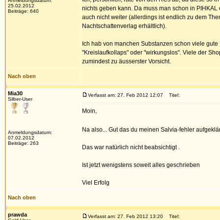
Anmeldungsdatum:
25.02.2012
nichts geben kann. Da muss man schon in PIHKAL o
Beiträge: 640
auch nicht weiter (allerdings ist endlich zu dem 
Nachtschattenverlag erhältlich).
Ich hab von manchen Substanzen schon viele gute E
"Kreislaufkollaps" oder "wirkungslos". Viele der Sho
zumindest zu äusserster Vorsicht.
Nach oben
Mia30
Verfasst am: 27. Feb 2012 12:07
Titel:
Silber-User
Moin,
Na also... Gut das du meinen Salvia-fehler aufgeklä
Anmeldungsdatum:
07.02.2012
Beiträge: 263
Das war natürlich nicht beabsichtigt .
Ist jetzt wenigstens soweit alles geschrieben
Viel Erfolg
Nach oben
prawda
Verfasst am: 27. Feb 2012 13:20
Titel: