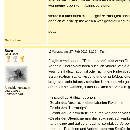
aber es soll ordentliche visuelle effeckte erzeugen
wer meine leben kennt kanns verstehen.
werde mir aber auch mal das ganze enthogen anscha
aber ich wuerde gerne wissen was generell viesuell
peas
Nach oben
Raver
Verfasst am: 27. Feb 2012 22:59
Titel:
Gold-User
Es gibt verschiedene "Tripqualitäten", und wenn Du 
Variante. Und es gibt noch reichlich Andere, wie die
was nun Halluzination ist oder nicht), die Psilocybep
Salvia (extrem starke, visuelle und scharfe/deutli
lange und sehr intensiv anhalten kann...und wie ge
erheblich schwanken, daher ist extremste Vorsicht 
Anmeldungsdatum:
25.02.2012
Beiträge: 640
Prinzipiell zu Halluzinogenen:
-Gefahr des Ausbruchs einer latenten Psychose
-Gefahr des "Horrortrips"
-Gefahr der Selbstverletzung durch Verkennen von 
-Gefahr der Überdosierung duch tlw. stark schwank
-langfristige und gut durchdachte, sorgfältige Vorbe
-penibles Beachten und Vorbereitung von Set/Settin