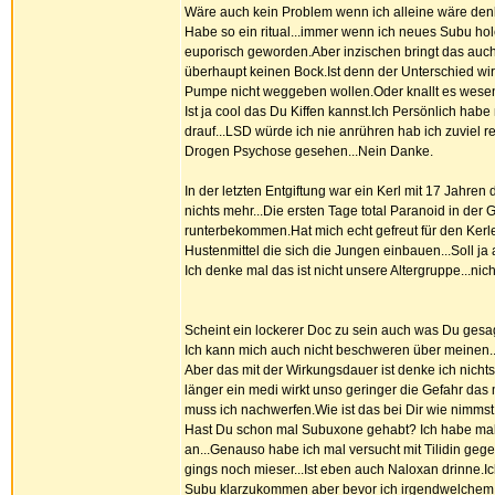
Wäre auch kein Problem wenn ich alleine wäre denke
Habe so ein ritual...immer wenn ich neues Subu hole
euporisch geworden.Aber inzischen bringt das auch 
überhaupt keinen Bock.Ist denn der Unterschied wir
Pumpe nicht weggeben wollen.Oder knallt es wese
Ist ja cool das Du Kiffen kannst.Ich Persönlich hab
drauf...LSD würde ich nie anrühren hab ich zuviel 
Drogen Psychose gesehen...Nein Danke.
In der letzten Entgiftung war ein Kerl mit 17 Jahre
nichts mehr...Die ersten Tage total Paranoid in d
runterbekommen.Hat mich echt gefreut für den Kerl
Hustenmittel die sich die Jungen einbauen...Soll ja
Ich denke mal das ist nicht unsere Altergruppe...nic
Scheint ein lockerer Doc zu sein auch was Du gesagt
Ich kann mich auch nicht beschweren über meinen..
Aber das mit der Wirkungsdauer ist denke ich nichts 
länger ein medi wirkt unso geringer die Gefahr da
muss ich nachwerfen.Wie ist das bei Dir wie nimms
Hast Du schon mal Subuxone gehabt? Ich habe mal 
an...Genauso habe ich mal versucht mit Tilidin ge
gings noch mieser...Ist eben auch Naloxan drinne.Ic
Subu klarzukommen aber bevor ich irgendwelchem M