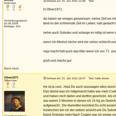
drofxo
Verfasst am: 31. Jan 2011 12:48
Titel:
Gold-User
hi Oliver1971,
da haben wir einiges gemeinsam, meine Zeit wo ich
Anmeldungsdatum:
fand es die schlimmste Zeit im Leben, hab gedacht 
02.06.2009
Beiträge: 424
nehm auch Subutex und solange es nötig ist wenn es
wenn ich Alkohol rieche wird mir schon schlecht und 
naja macht halt auch das Alter wenn ich von 71` au
gruß und machs gut
Nach oben
Oliver1971
Verfasst am: 31. Jan 2011 18:47
Titel: Hallo drofxo
Silber-User
He ist ja cool...Hast Du auch sozusagen alles durch 
Das übelst was ich mitgemacht habe war mein Codei
und haben mich dahin und dorthin geschickt...bis i
das waren 3 Wochen in denen ich 15 Kg an Gewicht v
aufgewacht...Die klamotten konntest Du echt auswr
Inzwischen bin ich der selben ansicht wie Du Subu
Keine Entzüge mehr.Nach Codein war ich einige mo
Anmeldungsdatum: