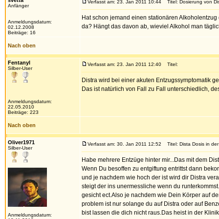
svetta
Verfasst am: 23. Jan 2011 10:44
Titel: Dosierung von Di
Anfänger
Hat schon jemand einen stationären Alkoholentzug
Anmeldungsdatum:
da? Hängt das davon ab, wieviel Alkohol man tägli
02.12.2008
Beiträge: 16
Nach oben
Fentanyl
Verfasst am: 23. Jan 2011 12:40
Titel:
Silber-User
Distra wird bei einer akuten Entzugssymptomatik ge
Das ist natürlich von Fall zu Fall unterschiedlich,
Anmeldungsdatum:
22.05.2010
Beiträge: 223
Nach oben
Oliver1971
Verfasst am: 30. Jan 2011 12:52
Titel: Dista Dosis in der 
Silber-User
Habe mehrere Entzüge hinter mir...Das mit dem Distr
Wenn Du besoffen zu entgiftung entrittst dann beko
und je nachdem wie hoch der ist wird dir Distra ver
steigt der ins unermessliche wenn du runterkommst.
gesicht ect.Also je nachdem wie Dein Körper auf de
problem ist nur solange du auf Distra oder auf Be
bist lassen die dich nicht raus.Das heist in der Kli
Anmeldungsdatum: