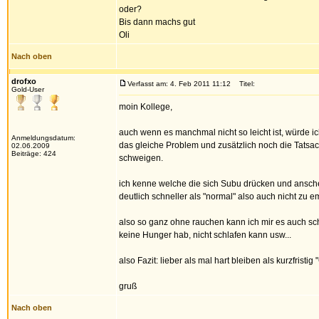
oder?
Bis dann machs gut
Oli
Nach oben
drofxo
Verfasst am: 4. Feb 2011 11:12
Titel:
Gold-User
moin Kollege,
auch wenn es manchmal nicht so leicht ist, würde i
Anmeldungsdatum:
das gleiche Problem und zusätzlich noch die Tatsa
02.06.2009
Beiträge: 424
schweigen.
ich kenne welche die sich Subu drücken und ansche
deutlich schneller als "normal" also auch nicht zu e
also so ganz ohne rauchen kann ich mir es auch sch
keine Hunger hab, nicht schlafen kann usw...
also Fazit: lieber als mal hart bleiben als kurzfrist
gruß
Nach oben