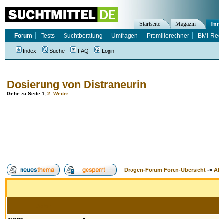
Startseite
Magazin
Int
Forum
Tests
Suchtberatung
Umfragen
Promillerechner
BMI-Re
Index
Suche
FAQ
Login
Dosierung von Distraneurin
Gehe zu Seite
1
,
2
Weiter
Drogen-Forum Foren-Übersicht
->
A
Autor