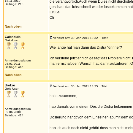
18.11.2010
die verantwortlich.Auch wenn Du es nicht durchstehs
Beiträge: 213
geschaut das ichs schnell wieder losbekommen habe
Grüße
Oli
Nach oben
Calendula
Verfasst am: 30. Jan 2011 13:32
Titel:
Gold-User
Wie lange hat man dann das Distra "drinne"?
Ich verstehe jetzt ehrlich gesagt das Problem nicht. 
Anmeldungsdatum:
man ernsthaft den Wunsch hat, damit aufzuhören. Od
08.01.2011
Beiträge: 465
Nach oben
drofxo
Verfasst am: 30. Jan 2011 13:35
Titel:
Gold-User
hallo zusammen,
hab damals von meinem Doc die Distra bekommen un
Anmeldungsdatum:
02.06.2009
Beiträge: 424
Dosierung hängt von dem Einzelnen ab, mit dem do
hab ich auch noch nicht gehört dass man nicht mehr