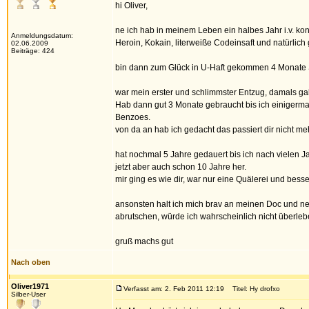
hi Oliver,
ne ich hab in meinem Leben ein halbes Jahr i.v. kon
Anmeldungsdatum:
Heroin, Kokain, literweiße Codeinsaft und natürlic
02.06.2009
Beiträge: 424
bin dann zum Glück in U-Haft gekommen 4 Monate 
war mein erster und schlimmster Entzug, damals ga
Hab dann gut 3 Monate gebraucht bis ich einigerma
Benzoes.
von da an hab ich gedacht das passiert dir nicht m
hat nochmal 5 Jahre gedauert bis ich nach vielen J
jetzt aber auch schon 10 Jahre her.
mir ging es wie dir, war nur eine Quälerei und bes
ansonsten halt ich mich brav an meinen Doc und ne
abrutschen, würde ich wahrscheinlich nicht überleb
gruß machs gut
Nach oben
Oliver1971
Verfasst am: 2. Feb 2011 12:19
Titel: Hy drofxo
Silber-User