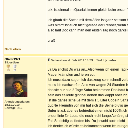
u.k. ist einmal im Quartal, immer gleich beim ersten
ich glaub die Sache mit dem Affen ist ganz seltsa
was nimmt ist auch nicht gerade der Renner, wenn d
also laut Doc kann man den ersten Tag noch garkei
gruß
Nach oben
Oliver1971
Verfasst am: 4. Feb 2011 10:23
Titel: Hy drofxo
Silber-User
Ja Da srichst Du was an...Also wenn ich einen Tag
Magenkrämpfen an,frieren ect.
Ich muss dazu sagen ich das zeug sehr schnell ver
muss ich nachwerfen.Also von wegen 24 Stunden.In de
das sie nur alle 2 Tage Subu bekommen.Das haut b
sein das es leute gibt bei denen das klappt aber ic
ist die ganze scheiße mit dem 1,5 Liter Codein Saft
Anmeldungsdatum:
18.11.2010
gut.Ne Freundin von mir hat sich die Beine blutig g
Beiträge: 213
Subu ist o.k aber es befriedigt einen nicht 100%.Ic
erster linie für Leute die noch nicht lange Abhänig
Fall.So richtig zufrieden bist Du ja wohl auch nicht.
Ich denke ich würde es bekommen wenn ich nur ge