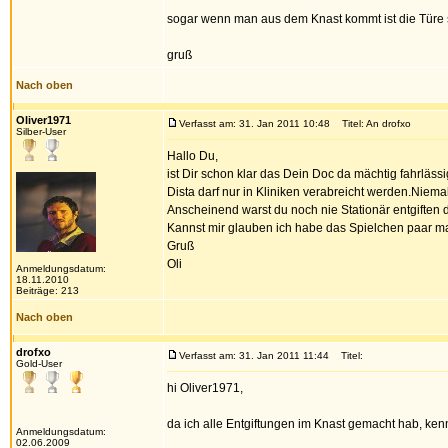
sogar wenn man aus dem Knast kommt ist die Türe ste
gruß
Nach oben
Oliver1971
Verfasst am: 31. Jan 2011 10:48
Titel: An drofxo
Silber-User
Hallo Du,
ist Dir schon klar das Dein Doc da mächtig fahrläss
Dista darf nur in Kliniken verabreicht werden.Niema
Anscheinend warst du noch nie Stationär entgiften d
Kannst mir glauben ich habe das Spielchen paar m
Gruß
Oli
Anmeldungsdatum:
18.11.2010
Beiträge: 213
Nach oben
drofxo
Verfasst am: 31. Jan 2011 11:44
Titel:
Gold-User
hi Oliver1971,
da ich alle Entgiftungen im Knast gemacht hab, kenn
Anmeldungsdatum:
02.06.2009