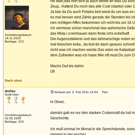
He Man,das hört sich ja auch derbe an was Du scho
Zeug...Hattest Du noch das alte Codi (starke) oder 
Ja klar da Du auch Polytox bist weist du um was 
es mal besser wird.Zähle gerade die Stunden bis ic
nen richtigen Affen bekommen ich nicht bis um 16 Uh
ich vermisse schon manchmal das ephorische Gefühl
das Meta i.v.reinhauen dann finde ichs eckelhaft.
Anmeldungsdatum:
18.11.2010
Die Augenzufallerei und das lahmarschige reden ec
Beiträge: 213
mal bisschen koka...da bist de dann geauso schnell
nicht was ich machen würde.Das wäre ne Katastophe
dem Zufrieden was ich habe.Wie oft must Du zum 
Machs Gut bis dahin
Oli
Nach oben
drofxo
Verfasst am: 3. Feb 2011 14:54
Titel:
Gold-User
hi Oliver,
damals gab es nur den starken Codeinsaft da hat m
Anmeldungsdatum:
Geschichte.
02.06.2009
Beiträge: 424
ich muß einmal im Monat in die Sprechstunde, sonst
(einmal in der woche)