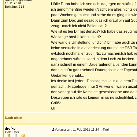
18.11.2010
Hölle.Dann habe ich versucht dagegen anzukämpfen
Beiträge: 213
ich genommen(nie wieder).Nachdem alles nichts ge
paar Wochen gemacht und siehe da es ging mir wiede
Dann zum Doc und gesagt das ich drauf bin auf Subu
zeug...mach ich nicht.Ballerst du?
Wie ist es bei Dir mit Benzos? Ich habe das zeug 
Wie lange hast H konsumiert?
Wie war die Umstellung für dich? Ich habe auch zu
keine versuche in dieser richtung nur meine PSB T
evt.doch nochmal entzug...Nix zu machen.Ich hab je
angenehmer wäre als dort in dem Loch zu hocken..
ganz schnell in einem Daueraufendhalt enden kann.
dann bist Du ganz schnell Dauergast in der Psycha
Gedanken gehabt...
Ich denke fast jeder... Das sag mal laut zu einem D
gemacht...Fragebogen nur 3 Antworten waren anzuk
den verlegt auf die Komplett-geschlossene und da h
Deswegen ich rate es keinem in so ne scheißklink z
Grüße
Oli
Nach oben
drofxo
Verfasst am: 1. Feb 2011 11:24
Titel:
Gold-User