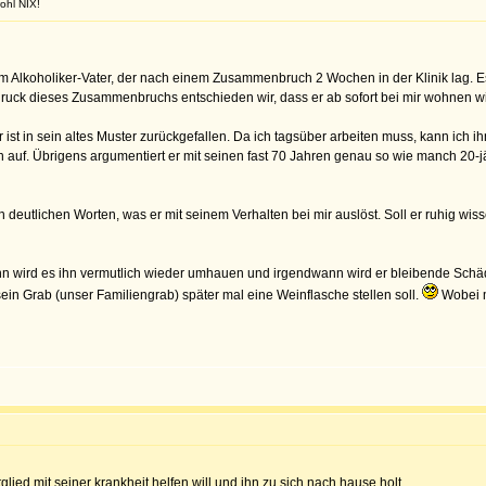
ohl NIX!
 Alkoholiker-Vater, der nach einem Zusammenbruch 2 Wochen in der Klinik lag. Es 
druck dieses Zusammenbruchs entschieden wir, dass er ab sofort bei mir wohnen wi
 er ist in sein altes Muster zurückgefallen. Da ich tagsüber arbeiten muss, kann ich 
uf. Übrigens argumentiert er mit seinen fast 70 Jahren genau so wie manch 20-jähr
n deutlichen Worten, was er mit seinem Verhalten bei mir auslöst. Soll er ruhig wiss
wann wird es ihn vermutlich wieder umhauen und irgendwann wird er bleibende Schä
sein Grab (unser Familiengrab) später mal eine Weinflasche stellen soll.
Wobei m
lied mit seiner krankheit helfen will und ihn zu sich nach hause holt.