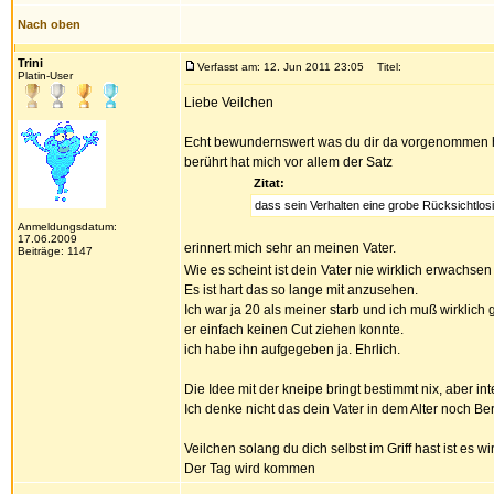
Nach oben
Trini
Verfasst am: 12. Jun 2011 23:05
Titel:
Platin-User
Liebe Veilchen
Echt bewundernswert was du dir da vorgenommen has
berührt hat mich vor allem der Satz
Zitat:
dass sein Verhalten eine grobe Rücksichtlosi
Anmeldungsdatum:
17.06.2009
erinnert mich sehr an meinen Vater.
Beiträge: 1147
Wie es scheint ist dein Vater nie wirklich erwachsen
Es ist hart das so lange mit anzusehen.
Ich war ja 20 als meiner starb und ich muß wirklich
er einfach keinen Cut ziehen konnte.
ich habe ihn aufgegeben ja. Ehrlich.
Die Idee mit der kneipe bringt bestimmt nix, aber in
Ich denke nicht das dein Vater in dem Alter noch Ber
Veilchen solang du dich selbst im Griff hast ist es 
Der Tag wird kommen