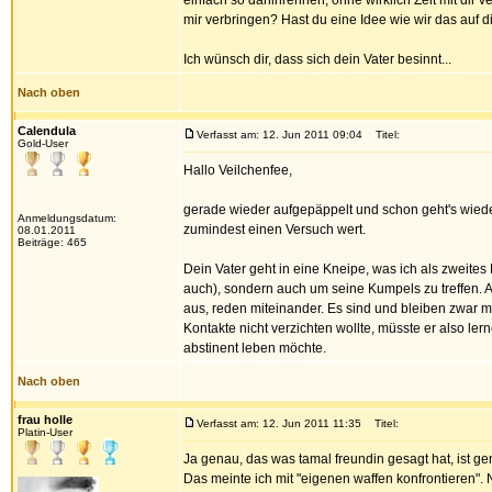
einfach so dahinrennen, ohne wirklich Zeit mit dir 
mir verbringen? Hast du eine Idee wie wir das auf 
Ich wünsch dir, dass sich dein Vater besinnt...
Nach oben
Calendula
Verfasst am: 12. Jun 2011 09:04
Titel:
Gold-User
Hallo Veilchenfee,
gerade wieder aufgepäppelt und schon geht's wieder 
Anmeldungsdatum:
zumindest einen Versuch wert.
08.01.2011
Beiträge: 465
Dein Vater geht in eine Kneipe, was ich als zweites 
auch), sondern auch um seine Kumpels zu treffen. 
aus, reden miteinander. Es sind und bleiben zwar 
Kontakte nicht verzichten wollte, müsste er also lern
abstinent leben möchte.
Nach oben
frau holle
Verfasst am: 12. Jun 2011 11:35
Titel:
Platin-User
Ja genau, das was tamal freundin gesagt hat, ist ge
Das meinte ich mit "eigenen waffen konfrontieren". 