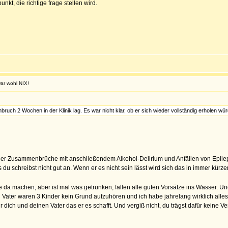
unkt, die richtige frage stellen wird.
war wohl NIX!
uch 2 Wochen in der Klinik lag. Es war nicht klar, ob er sich wieder vollständig erholen wü
lcher Zusammenbrüche mit anschließendem Alkohol-Delirium und Anfällen von Epilep
as du schreibst nicht gut an. Wenn er es nicht sein lässt wird sich das in immer
da machen, aber ist mal was getrunken, fallen alle guten Vorsätze ins Wasser. Und
 Vater waren 3 Kinder kein Grund aufzuhören und ich habe jahrelang wirklich alles 
für dich und deinen Vater das er es schafft. Und vergiß nicht, du trägst dafür keine V