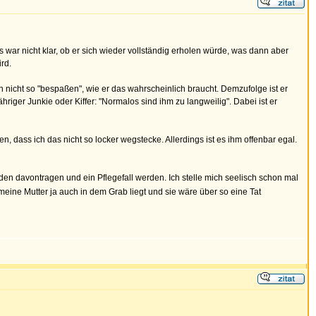
war nicht klar, ob er sich wieder vollständig erholen würde, was dann aber
rd.
ihn nicht so "bespaßen", wie er das wahrscheinlich braucht. Demzufolge ist er
iger Junkie oder Kiffer: "Normalos sind ihm zu langweilig". Dabei ist er
en, dass ich das nicht so locker wegstecke. Allerdings ist es ihm offenbar egal.
den davontragen und ein Pflegefall werden. Ich stelle mich seelisch schon mal
eine Mutter ja auch in dem Grab liegt und sie wäre über so eine Tat