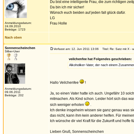
Du bist eine intelligente Frau, die zum richtigen zeitp
Da bin ich mir sicher!
Wünsch euch beiden auf jeden fall glück dafür.
LG
Anmeldungsdatum:
Frau Holle
24.09.2010
Beiträge: 1723
Nach oben
Sonnenscheinchen
Verfasst am: 12. Jun 2011 13:06
Titel: Re: Satz mit X - 
Silber-User
veilchenfee hat Folgendes geschrieben:
Alkoholiker-Vater, der nach einem Zusammenbr
Hallo Veilchenfee
!
Anmeldungsdatum:
09.06.2011
Ja, so einen Vater hatte ich auch. Ungefähr 10 so
Beiträge: 202
mitmachen. Als Kind schon. Leider hört sich das w
sich weniger erholen
.
Ich denke insgeheim wissen sie ganz genau was sie 
das nicht, kann ihm kein anderer helfen. Für meinen
Ich wünsche dir viel Kraft für die Zukunft und hoffe 
Lieben Gruß, Sonnenscheinchen