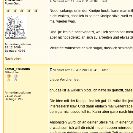
veilchenfee
Verfasst am: 11. Jun 2011 20:04
Titel:
Foren-Guru
Neee, solange er in der Kneipe hockt, kann man mit 
nicht wollen, dass ich in seiner Kneipe sitze, weil e
mal wieder was.
Und, ja: Ich bin sehr verletzt, weil ich schon seit 
aber nicht gedenkt, an sich zu arbeiten und etwas 
Anmeldungsdatum:
18.12.2009
Vielleicht wünschte er sich sogar, dass ich schimpfe,
Beiträge: 4076
Nach oben
Tamal_Freundin
Verfasst am: 12. Jun 2011 08:41
Titel:
Silber-User
Liebe Veilchenfee,
oh, das ist ja wirklich blöd. Ich hatte so gehofft, da
Anmeldungsdatum:
21.10.2010
Beiträge: 269
Die Idee mit der Kneipe find ich gut. Ich würd ihn 
interessierst usw. Und dann einfach mal weiterfrage
dem gar nicht sooo toll ist. Kann aber ganz nach hin
Ansonsten würd ich an deiner Stelle mal in einer ru
erwachsen, ich will dir nicht in dein Leben reinred