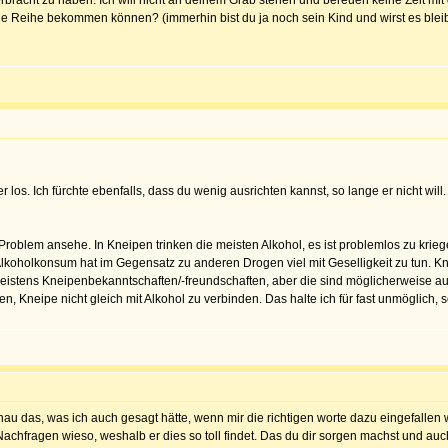
verbracht zu haben. Ich will nicht an deinem Grab stehen und bereuen keine Zeit mit
die Reihe bekommen können? (immerhin bist du ja noch sein Kind und wirst es bleibe
los. Ich fürchte ebenfalls, dass du wenig ausrichten kannst, so lange er nicht will
Problem ansehe. In Kneipen trinken die meisten Alkohol, es ist problemlos zu kriege
Alkoholkonsum hat im Gegensatz zu anderen Drogen viel mit Geselligkeit zu tun. K
meistens Kneipenbekanntschaften/-freundschaften, aber die sind möglicherweise a
en, Kneipe nicht gleich mit Alkohol zu verbinden. Das halte ich für fast unmöglich, s
nau das, was ich auch gesagt hätte, wenn mir die richtigen worte dazu eingefallen
Nachfragen wieso, weshalb er dies so toll findet. Das du dir sorgen machst und auc