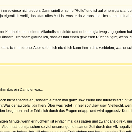
ihm sowieso nicht reden. Dann spielt er seine "Rolle" und ist auf einem ganz ande
r ja eigentlich weiß, dass das alles Mist ist, was er da veranstaltet. Ich könnte mir 
meiner Kindheit unter seinem Alkoholismus leide und er heute glattweg zugegeben hat
zu ändern. Trotzdem glaube ich, dass es ihm einen gewissen Rüchhalt gibt, wenn i
 dass ich ihm drohe. Aber so bin ich nicht, ich kann ihm nichts verbieten, was er sc
ss ihm das ein Dämpfer war...
jedoch nicht anschreien, sondern einfach mal ganz unwissend und interessiert tun: W
n: Was genau gefällt dir hier? Über was redet ihr hier so? Usw. usw. Vielleicht, w
ten los gehen und er fühlt sich durch das Fragen ertappt und wird aggressiv. Kenn i
higen Minute, wenn er nüchtern ist einfach mal das sagen und zwar ganz direkt, um 
en. Aber nachdem ja schon so viel unserer gemeinsamen Zeit durch den Alk negativ be