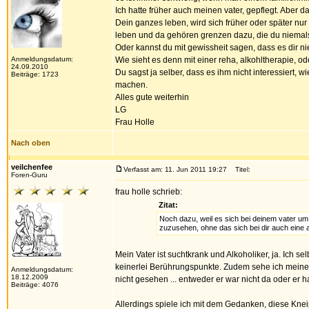
Ich hatte früher auch meinen vater, gepflegt. Aber d
Dein ganzes leben, wird sich früher oder später nur
leben und da gehören grenzen dazu, die du niemals 
Oder kannst du mit gewissheit sagen, dass es dir ni
Anmeldungsdatum:
Wie sieht es denn mit einer reha, alkohltherapie, o
24.09.2010
Du sagst ja selber, dass es ihm nicht interessiert, w
Beiträge: 1723
machen.
Alles gute weiterhin
LG
Frau Holle
Nach oben
veilchenfee
Verfasst am: 11. Jun 2011 19:27
Titel:
Foren-Guru
frau holle schrieb:
Zitat:
Noch dazu, weil es sich bei deinem vater um
zuzusehen, ohne das sich bei dir auch eine ar
Mein Vater ist suchtkrank und Alkoholiker, ja. Ich 
keinerlei Berührungspunkte. Zudem sehe ich meinen V
Anmeldungsdatum:
18.12.2009
nicht gesehen ... entweder er war nicht da oder er h
Beiträge: 4076
Allerdings spiele ich mit dem Gedanken, diese Kne