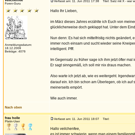
veilchenfee
Verfasst am: 11. Jun 2011 17:38
Titel: Satz mit X - war w
Foren-Guru
Hallo Ihr Lieben,
im März dieses Jahres erzählte ich Euch von meinem
glücklicherweise doch geklappt hat. Unter dem Ein
Nun denn: Es hat sich mittelfristig nichts geändert,
immer noch einsam und sucht wieder seine Kneipen a
Anmeldungsdatum:
18.12.2009
intelligent. Pfff.
Beiträge: 4076
Im Gegensatz zu früher sage ich ihm jetzt öfter mal i
Er sagt sinngemäß, ich soll mir nix draus machen.
Also warte ich jetzt ab, wie es weitergeht. Irgend
darauf ein. Ich bin schon am Überlegen, ob ich auf 
meinerseits empört.
Wie auch immer.
Nach oben
frau holle
Verfasst am: 11. Jun 2011 18:07
Titel:
Platin-User
Hallo veilchenfee,
es ist immer schwierig, wenn man einem familienmitg