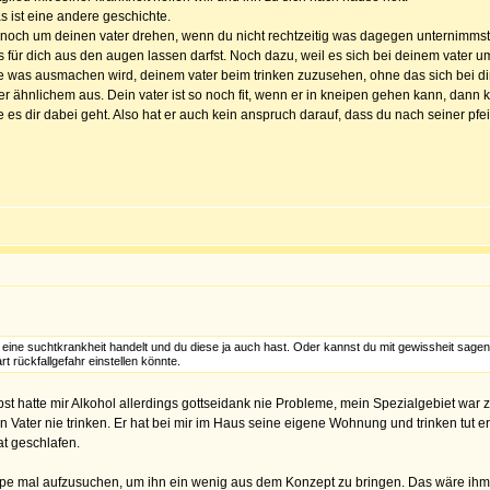
as ist eine andere geschichte.
 noch um deinen vater drehen, wenn du nicht rechtzeitig was dagegen unternimmst. K
für dich aus den augen lassen darfst. Noch dazu, weil es sich bei deinem vater um
e was ausmachen wird, deinem vater beim trinken zuzusehen, ohne das sich bei dir 
der ähnlichem aus. Dein vater ist so noch fit, wenn er in kneipen gehen kann, dann
ie es dir dabei geht. Also hat er auch kein anspruch darauf, dass du nach seiner pfei
 eine suchtkrankheit handelt und du diese ja auch hast. Oder kannst du mit gewissheit sage
t rückfallgefahr einstellen könnte.
selbst hatte mir Alkohol allerdings gottseidank nie Probleme, mein Spezialgebiet wa
ater nie trinken. Er hat bei mir im Haus seine eigene Wohnung und trinken tut er 
at geschlafen.
ipe mal aufzusuchen, um ihn ein wenig aus dem Konzept zu bringen. Das wäre ihm g