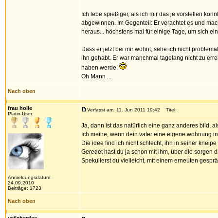
Ich lebe spießiger, als ich mir das je vorstellen k
abgewinnen. Im Gegenteil: Er verachtet es und macht
heraus... höchstens mal für einige Tage, um sich ei
Dass er jetzt bei mir wohnt, sehe ich nicht problema
ihn gehabt. Er war manchmal tagelang nicht zu errei
haben werde.
Oh Mann ...
Nach oben
frau holle
Verfasst am: 11. Jun 2011 19:42
Titel:
Platin-User
Ja, dann ist das natürlich eine ganz anderes bild, a
Ich meine, wenn dein vater eine eigene wohnung in 
Die idee find ich nicht schlecht, ihn in seiner kne
Geredet hast du ja schon mit ihm, über die sorgen d
Spekulierst du vielleicht, mit einem erneuten gespr
Anmeldungsdatum:
24.09.2010
Beiträge: 1723
Nach oben