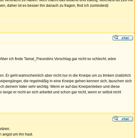
 dir verbracht zu haben. Mich macht das wütend und traurig. Möchtest du Zeit mit
n, daher ist es besser ihn danach zu fragen, find ich zumindest)
. Aber ich finde Tamal_Freundins Vorschlag gar nicht so schlecht, wäre
n. Er geht wahrscheinlich aber nicht nur in die Kneipe um zu trinken (natürlich
neipengänger, die regelmäßig in eine Kneipe gehen kennen sich, tauschen sich
uch deinem Vater sehr wichtig. Wenn er auf das Kneipenleben und diese
o lange er nicht an sich arbeitet und schon gar nicht, wenn er selbst nicht
 wären.
h angst um ihn hast.