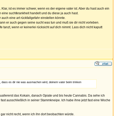
lar, ist es immer schwer, wenn es der eigene vater ist. Aber du hast auch ein
 eine suchtkrankheit handelt und du diese ja auch hast.
auch eine art rückfallgefahr einstellen könnte.
 kann er auch gegen seine sucht was tun und muß sie dir nicht vorleben.
fe tanzt, wenn er keinerlei rücksicht auf dich nimmt. Lass dich nicht kaputt
n, dass es dir nie was ausmachen wird, deinem vater beim trinken
r zuallererst das Kokain, danach Opiate und bis heute Cannabis. Da sehe ich
fast ausschließlich in seiner Stammkneipe. Ich habe ihne jetzt fast eine Woche
ar nicht recht, wenn ich ihn dort beobachten würde.