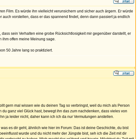
ren Film. Es würde ihn vielleicht verunsichern und sicher auch ärgern. Er würde
aber auch vorstellen, dass er das spannend findet, denn dann passiert ja endlich
, dass sein Verhalten eine grobe Rücksichtlosigkeit mir gegenüber darstellt, er
ch ihm offen meine Meinung sage.
hon 50 Jahre lang so praktiziert.
ollt gern mal wissen wie du deinen Tag so verbringst, weil du mich als Person
enn du ganz viel Glück hast, bewegt ihn das zum nachdenken, dass vieles von
hn ja leider nicht, daher kann ich ich da nur Vermutungen anstellen.
was es dir geht, ähnlich wie hier im Forum: Das ist deine Geschichte, du bist
einflusst wurde und du nicht mehr der Jüngste bist, seh ich die Zeit mit dir