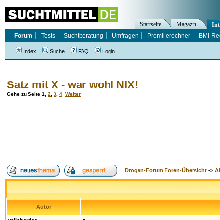
Startseite
Magazin
Int
Forum
Tests
Suchtberatung
Umfragen
Promillerechner
BMI-Re
Index
Suche
FAQ
Login
Satz mit X - war wohl NIX!
Gehe zu Seite
1
,
2
,
3
,
4
Weiter
Drogen-Forum Foren-Übersicht
->
A
Autor