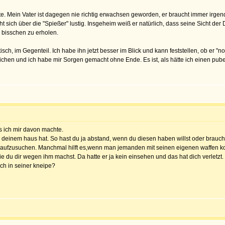
onnte. Mein Vater ist dagegen nie richtig erwachsen geworden, er braucht immer ir
 sich über die "Spießer" lustig. Insgeheim weiß er natürlich, dass seine Sicht der
n bisschen zu erholen.
tisch, im Gegenteil. Ich habe ihn jetzt besser im Blick und kann feststellen, ob er 
chen und ich habe mir Sorgen gemacht ohne Ende. Es ist, als hätte ich einen pubert
ls ich mir davon machte.
deinem haus hat. So hast du ja abstand, wenn du diesen haben willst oder brauch
ipe aufzusuchen. Manchmal hilft es,wenn man jemanden mit seinen eigenen waffen kon
ie du dir wegen ihm machst. Da hatte er ja kein einsehen und das hat dich verletzt.
äch in seiner kneipe?