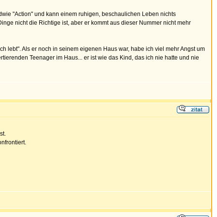
gendwie "Action" und kann einem ruhigen, beschaulichen Leben nichts
 Dinge nicht die Richtige ist, aber er kommt aus dieser Nummer nicht mehr
"noch lebt". Als er noch in seinem eigenen Haus war, habe ich viel mehr Angst um
ierenden Teenager im Haus... er ist wie das Kind, das ich nie hatte und nie
st.
frontiert.