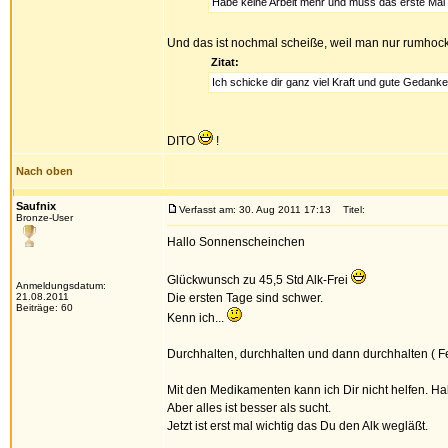
Habe keine Arbeit mehr und muss das erste Mal
Und das ist nochmal scheiße, weil man nur rumhockt
Zitat:
Ich schicke dir ganz viel Kraft und gute Gedanke
DITO
!
Nach oben
Saufnix
Verfasst am: 30. Aug 2011 17:13
Titel:
Bronze-User
Hallo Sonnenscheinchen
Glückwunsch zu 45,5 Std Alk-Frei
Anmeldungsdatum:
21.08.2011
Die ersten Tage sind schwer.
Beiträge: 60
Kenn ich...
Durchhalten, durchhalten und dann durchhalten ( F
Mit den Medikamenten kann ich Dir nicht helfen. 
Aber alles ist besser als sucht.
Jetzt ist erst mal wichtig das Du den Alk wegläßt.