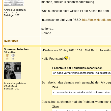
machen, find ich´s schon wieder traurig.
Anmeldungsdatum:
Was auch viele nicht wissen ist die Sache mit dem P
15.07.2011
Beiträge: 107
Interessanter Link zum PSSD:
http://de.wikipedia.
so long...
Roland
Nach oben
Sonnenscheinchen
Verfasst am: 30. Aug 2011 15:56
Titel: Re: Ich finde Al
Silber-User
Hallo Feenstaub
!
Feenstaub hat Folgendes geschrieben:
Ich habe vorher lange Jahre jeden Tag gekifft u
So habe ich das damals auch gemacht, den Alk geg
Anmeldungsdatum:
09.06.2011
Zitat:
Beiträge: 202
Ich versuche immer wieder nicht zu trinken aber 
Das ist halt auch noch mal ein Problem, wenn man 
Zitat: