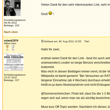
Vielen Dank für den sehr interessanten Link, sehr in
Gruß
!
Anmeldungsdatum:
09.06.2011
Beiträge: 202
Nach oben
roland1974
Verfasst am: 30. Aug 2011 14:55
Titel:
Silber-User
Hallo Ihr zwei,
erstmal vielen Dank für den Link - fand ihn auch se
unwissenden) Leuten so lange Benzos verschreiben. 
loskommt.
Was mich in diesen Beiträgen immer nervt, ist die 
Anmeldungsdatum:
Wikipedia ist damit gemeint: "Bei Versuchen an RAT
15.07.2011
längerer Einnahme (ab 4 Wochen) durchaus erhebli
Beiträge: 107
heißt es ja dann Absetzsyndrom und nicht Entzugse
@Sonnenscheinchen: Finds toll, dass Du die 1-2 Bie
regen sich auf, wenn man sie als süchtig bezeichnet
Muss kurz Off-Topic werden: Nachdem ich dieses Ja