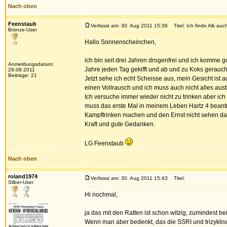
Nach oben
Feenstaub
Verfasst am: 30. Aug 2011 15:36
Titel: Ich finde Alk au
Bronze-User
Hallo Sonnenscheinchen,
ich bin seit drei Jahren drogenfrei und ich komme gut
Anmeldungsdatum:
Jahre jeden Tag gekifft und ab und zu Koks gerauch
29.08.2011
Beiträge: 21
Jetzt sehe ich echt Scheisse aus, mein Gesicht ist
einen Vollrausch und ich muss auch nicht alles aus
Ich versuche immer wieder nicht zu trinken aber ich
muss das erste Mal in meinem Leben Hartz 4 beant
Kampftrinken machen und den Ernst nicht sehen dann 
Kraft und gute Gedanken.
LG Feenstaub
Nach oben
roland1974
Verfasst am: 30. Aug 2011 15:43
Titel:
Silber-User
Hi nochmal,
ja das mit den Ratten ist schon witzig, zumindest be
Wenn man aber bedenkt, das die SSRI und trizykli