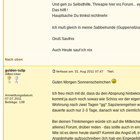
Und geh zu Selbsthilfe, Threapie hier ins Forum... 
Das hilft !
Hauptsache Du trinkst nichtmehr.
Ich muß gleich in meine Sabbelrunde (Guppensitzu
Gruß Saufnix
Auch Heute sauf ich nix
Nach oben
golden-tulip
Verfasst am: 31. Aug 2011 07:47
Titel:
Silber-User
Guten Morgen Sonnenscheinchen
Ich freu mich mit dir, dass du den Absprung hinb
Anmeldungsdatum:
07.07.2011
kommt ja auch noch sowas wie Schiss vor der eige
Beiträge: 138
Wohnung nach zwei Tagen *gg*.Sapzierengehen wirkt
dauerte auch nur 2-3 Tage, danach war ich ziemlich
Bei deinen Trinkmengen würde ich auf die Mittelche
alleine) Forum, drüber reden - das sollte auch in e
Wie ist es denn heute damit? Kommt die Angst oft,
Angstinhalte aufzuschreiben (Ich hab ein Engegefühl