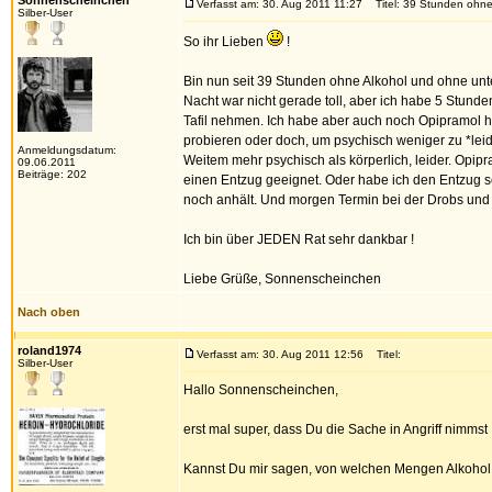
Sonnenscheinchen
Verfasst am: 30. Aug 2011 11:27
Titel: 39 Stunden ohne
Silber-User
So ihr Lieben
!
Bin nun seit 39 Stunden ohne Alkohol und ohne unte
Nacht war nicht gerade toll, aber ich habe 5 Stunde
Tafil nehmen. Ich habe aber auch noch Opipramol h
probieren oder doch, um psychisch weniger zu *leide
Anmeldungsdatum:
Weitem mehr psychisch als körperlich, leider. Opip
09.06.2011
Beiträge: 202
einen Entzug geeignet. Oder habe ich den Entzug s
noch anhält. Und morgen Termin bei der Drobs und 
Ich bin über JEDEN Rat sehr dankbar !
Liebe Grüße, Sonnenscheinchen
Nach oben
roland1974
Verfasst am: 30. Aug 2011 12:56
Titel:
Silber-User
Hallo Sonnenscheinchen,
erst mal super, dass Du die Sache in Angriff nimmst 
Kannst Du mir sagen, von welchen Mengen Alkohol D