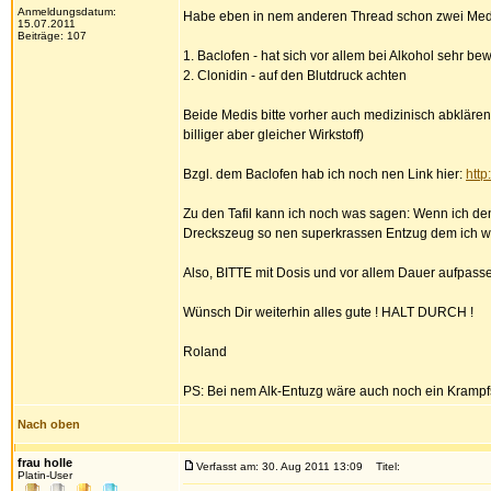
Anmeldungsdatum:
Habe eben in nem anderen Thread schon zwei Medik
15.07.2011
Beiträge: 107
1. Baclofen - hat sich vor allem bei Alkohol sehr be
2. Clonidin - auf den Blutdruck achten
Beide Medis bitte vorher auch medizinisch abklären
billiger aber gleicher Wirkstoff)
Bzgl. dem Baclofen hab ich noch nen Link hier:
http
Zu den Tafil kann ich noch was sagen: Wenn ich de
Dreckszeug so nen superkrassen Entzug dem ich w
Also, BITTE mit Dosis und vor allem Dauer aufpasse
Wünsch Dir weiterhin alles gute ! HALT DURCH !
Roland
PS: Bei nem Alk-Entuzg wäre auch noch ein Krampfsc
Nach oben
frau holle
Verfasst am: 30. Aug 2011 13:09
Titel:
Platin-User