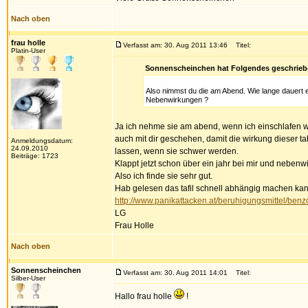
Nach oben
frau holle
Verfasst am: 30. Aug 2011 13:46
Titel:
Platin-User
Sonnenscheinchen hat Folgendes geschrieb
Also nimmst du die am Abend. Wie lange dauert es
Nebenwirkungen ?
Ja ich nehme sie am abend, wenn ich einschlafen w
auch mit dir geschehen, damit die wirkung dieser t
Anmeldungsdatum:
24.09.2010
lassen, wenn sie schwer werden.
Beiträge: 1723
Klappt jetzt schon über ein jahr bei mir und nebenw
Also ich finde sie sehr gut.
Hab gelesen das tafil schnell abhängig machen kann, d
http://www.panikattacken.at/beruhigungsmittel/benz
LG
Frau Holle
Nach oben
Sonnenscheinchen
Verfasst am: 30. Aug 2011 14:01
Titel:
Silber-User
Hallo frau holle
!