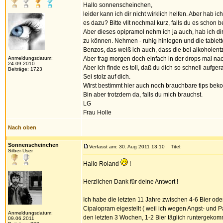
Hallo sonnenscheinchen,
leider kann ich dir nicht wirklich helfen. Aber hab 
es dazu? Bitte vllt nochmal kurz, falls du es schon be
Aber dieses opipramol nehm ich ja auch, hab ich di
zu können. Nehmen - ruhig hinlegen und die tablett
Benzos, das weiß ich auch, dass die bei alkoholentz
Anmeldungsdatum:
Aber frag morgen doch einfach in der drops mal nac
24.09.2010
Aber ich finde es toll, daß du dich so schnell aufg
Beiträge: 1723
Sei stolz auf dich.
Wirst bestimmt hier auch noch brauchbare tips beko
Bin aber trotzdem da, falls du mich brauchst.
LG
Frau Holle
Nach oben
Sonnenscheinchen
Verfasst am: 30. Aug 2011 13:10
Titel:
Silber-User
Hallo Roland
!
Herzlichen Dank für deine Antwort !
Ich habe die letzten 11 Jahre zwischen 4-6 Bier o
Cipalopram eigestellt ( weil ich wegen Angst- und 
Anmeldungsdatum:
den letzten 3 Wochen, 1-2 Bier täglich runtergekom
09.06.2011