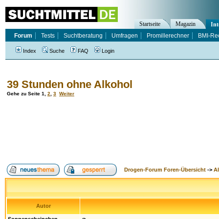
Startseite
Magazin
Int
Forum
Tests
Suchtberatung
Umfragen
Promillerechner
BMI-Re
Index
Suche
FAQ
Login
39 Stunden ohne Alkohol
Gehe zu Seite
1
,
2
,
3
Weiter
Drogen-Forum Foren-Übersicht
->
A
Autor