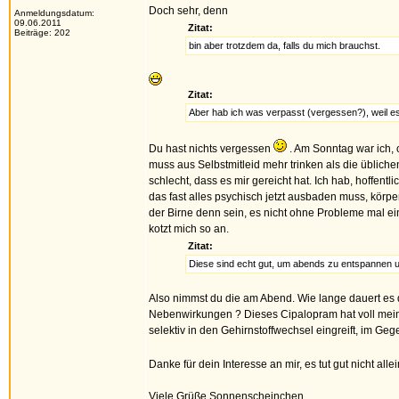
Doch sehr, denn
Anmeldungsdatum:
09.06.2011
Zitat:
Beiträge: 202
bin aber trotzdem da, falls du mich brauchst.
Zitat:
Aber hab ich was verpasst (vergessen?), weil es
Du hast nichts vergessen
. Am Sonntag war ich, 
muss aus Selbstmitleid mehr trinken als die üblichen
schlecht, dass es mir gereicht hat. Ich hab, hoffent
das fast alles psychisch jetzt ausbaden muss, körpe
der Birne denn sein, es nicht ohne Probleme mal ein
kotzt mich so an.
Zitat:
Diese sind echt gut, um abends zu entspannen u
Also nimmst du die am Abend. Wie lange dauert es d
Nebenwirkungen ? Dieses Cipalopram hat voll mein 
selektiv in den Gehirnstoffwechsel eingreift, im Ge
Danke für dein Interesse an mir, es tut gut nicht alle
Viele Grüße Sonnenscheinchen