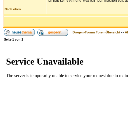
Ich hab keine Ahnung, was ich noch machen soll, da
Nach oben
Drogen-Forum Foren-Übersicht
->
A
Seite
1
von
1