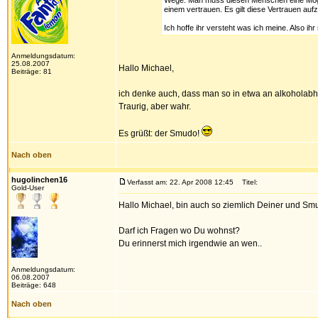
Wege. Man muss diesen Menschen eine Möglic
einem vertrauen. Es gilt diese Vertrauen aufzu
Ich hoffe ihr versteht was ich meine. Also i
Anmeldungsdatum:
25.08.2007
Hallo Michael,
Beiträge: 81
ich denke auch, dass man so in etwa an alkoholab
Traurig, aber wahr.
Es grüßt: der Smudo!
Nach oben
hugolinchen16
Verfasst am: 22. Apr 2008 12:45
Titel:
Gold-User
Hallo Michael, bin auch so ziemlich Deiner und S
Darf ich Fragen wo Du wohnst?
Du erinnerst mich irgendwie an wen..
Anmeldungsdatum:
06.08.2007
Beiträge: 648
Nach oben