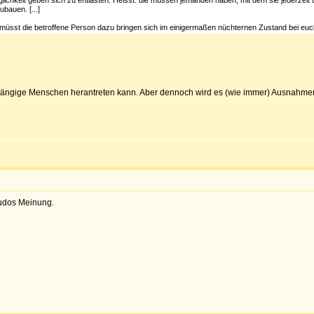
hkeit geben sich zu entlasten. Heisst: die müssen jemanden haben, mit dem sie jederzeit 
bauen. [...]
hr müsst die betroffene Person dazu bringen sich im einigermaßen nüchternen Zustand bei euc
hängige Menschen herantreten kann. Aber dennoch wird es (wie immer) Ausnahmen 
mudos Meinung.