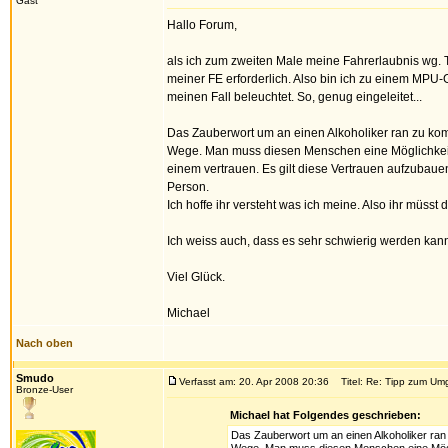
Gast
Hallo Forum,
als ich zum zweiten Male meine Fahrerlaubnis wg. 
meiner FE erforderlich. Also bin ich zu einem MPU-G
meinen Fall beleuchtet. So, genug eingeleitet...
Das Zauberwort um an einen Alkoholiker ran zu kom
Wege. Man muss diesen Menschen eine Möglichkeit 
einem vertrauen. Es gilt diese Vertrauen aufzubauen
Person.
Ich hoffe ihr versteht was ich meine. Also ihr müss
Ich weiss auch, dass es sehr schwierig werden k
Viel Glück.
Michael
Nach oben
Smudo
Verfasst am: 20. Apr 2008 20:36
Titel: Re: Tipp zum Umg
Bronze-User
Michael hat Folgendes geschrieben:
Das Zauberwort um an einen Alkoholiker ran