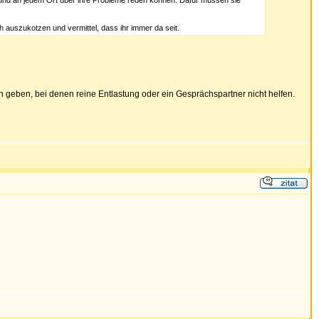
und an jedem Ort über ihre Probleme reden können. Dafür müssen sie
h auszukotzen und vermittel, dass ihr immer da seit.
geben, bei denen reine Entlastung oder ein Gesprächspartner nicht helfen.