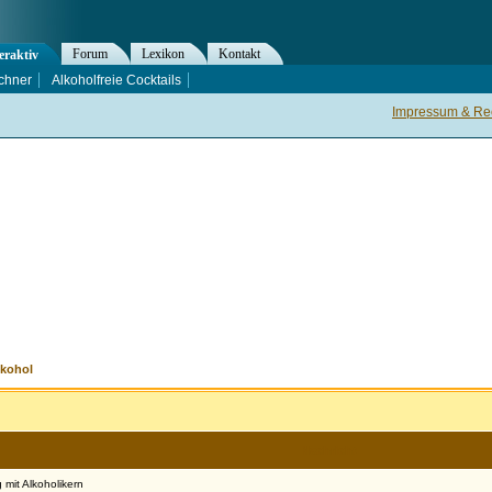
Forum
Lexikon
Kontakt
eraktiv
chner
Alkoholfreie Cocktails
Impressum & Rec
lkohol
Nachricht
mit Alkoholikern