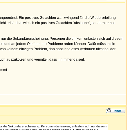
ngeordnet. Ein positives Gutachten war zwingend für die Wiedererteilung
ht erklärt hat wie ich ein positives Gutachten "abstaube", sondern er hat
nur die Sekundärerscheinung. Personen die trinken, enlasten sich auf diesem
eit und an jedem Ort über ihre Probleme reden können. Dafür müssen sie
 von keinem einzigen Problem, dan habt ihr dieses Vertrauen nicht bei der
uch auszukotzen und vermittel, dass ihr immer da seit.
ommt.
 die Sekundärerscheinung. Personen die trinken, enlasten sich auf diesem