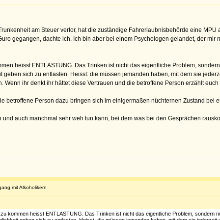
Trunkenheit am Steuer verlor, hat die zuständige Fahrerlaubnisbehörde eine MPU a
uro gegangen, dachte ich. Ich bin aber bei einem Psychologen gelandet, der mir nic
men heisst ENTLASTUNG. Das Trinken ist nicht das eigentliche Problem, sondern 
geben sich zu entlasten. Heisst: die müssen jemanden haben, mit dem sie jederz
. Wenn ihr denkt ihr hättet diese Vertrauen und die betroffene Person erzählt euch
t die betroffene Person dazu bringen sich im einigermaßen nüchternen Zustand bei e
ann und auch manchmal sehr weh tun kann, bei dem was bei den Gesprächen rausk
ang mit Alkoholikern
 zu kommen heisst ENTLASTUNG. Das Trinken ist nicht das eigentliche Problem, sondern nur