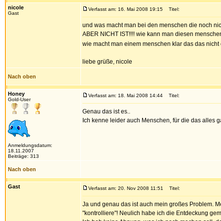
nicole
Verfasst am: 16. Mai 2008 19:15
Titel:
Gast
und was macht man bei den menschen die noch nicht
ABER NICHT IST!!!! wie kann man diesen mensche
wie macht man einem menschen klar das das nicht g
liebe grüße, nicole
Nach oben
Honey
Verfasst am: 18. Mai 2008 14:44
Titel:
Gold-User
Genau das ist es..
Ich kenne leider auch Menschen, für die das alles
Anmeldungsdatum:
18.11.2007
Beiträge: 313
Nach oben
Gast
Verfasst am: 20. Nov 2008 11:51
Titel:
Ja und genau das ist auch mein großes Problem. Mein
"kontrolliere"! Neulich habe ich die Entdeckung gem