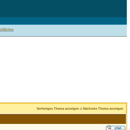
htliches
Vorheriges Thema anzeigen
::
Nächstes Thema anzeigen