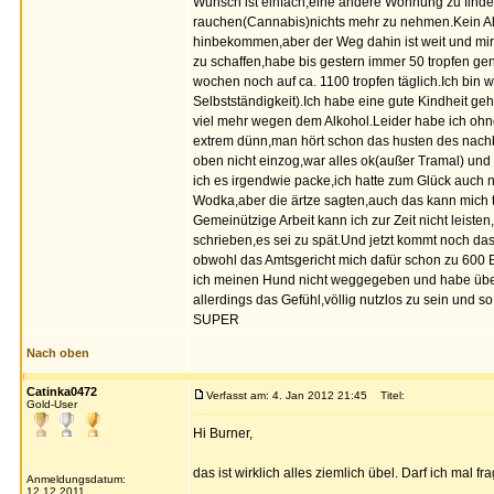
Wunsch ist einfach,eine andere Wohnung zu finden
rauchen(Cannabis)nichts mehr zu nehmen.Kein A
hinbekommen,aber der Weg dahin ist weit und mir 
zu schaffen,habe bis gestern immer 50 tropfen gen
wochen noch auf ca. 1100 tropfen täglich.Ich bin w
Selbstständigkeit).Ich habe eine gute Kindheit ge
viel mehr wegen dem Alkohol.Leider habe ich ohn
extrem dünn,man hört schon das husten des nachb
oben nicht einzog,war alles ok(außer Tramal) und i
ich es irgendwie packe,ich hatte zum Glück auc
Wodka,aber die ärtze sagten,auch das kann mich t
Gemeinützige Arbeit kann ich zur Zeit nicht leiste
schrieben,es sei zu spät.Und jetzt kommt noch d
obwohl das Amtsgericht mich dafür schon zu 600 E
ich meinen Hund nicht weggegeben und habe über 4
allerdings das Gefühl,völlig nutzlos zu sein und so
SUPER
Nach oben
Catinka0472
Verfasst am: 4. Jan 2012 21:45
Titel:
Gold-User
Hi Burner,
das ist wirklich alles ziemlich übel. Darf ich mal
Anmeldungsdatum:
12.12.2011