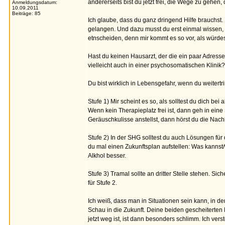
andererseits bist du jetzt frei, die Wege zu gehen, d
Anmeldungsdatum:
10.09.2011
Beiträge: 85
Ich glaube, dass du ganz dringend Hilfe brauchst.
gelangen. Und dazu musst du erst einmal wissen, wa
etnscheiden, denn mir kommt es so vor, als würd
Hast du keinen Hausarzt, der die ein paar Adresse
vielleicht auch in einer psychosomatischen Klinik?
Du bist wirklich in Lebensgefahr, wenn du weitertr
Stufe 1) Mir scheint es so, als solltest du dich 
Wenn kein Therapieplatz frei ist, dann geh in ein
Geräuschkulisse anstellst, dann hörst du die Nach
Stufe 2) In der SHG solltest du auch Lösungen fü
du mal einen Zukunftsplan aufstellen: Was kannst/wi
Alkhol besser.
Stufe 3) Tramal sollte an dritter Stelle stehen. Sic
für Stufe 2.
Ich weiß, dass man in Situationen sein kann, in de
Schau in die Zukunft. Deine beiden gescheiterte
jetzt weg ist, ist dann besonders schlimm. Ich v