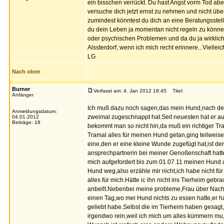
ein bisschen verrückt. Du hast Angst vorm Tod aber t
versuche dich jetzt ernst zu nehmen und nicht üb
zumindest könntest du dich an eine Beratungsstel
du dein Leben ja momentan nicht regeln zu könn
oder psychischen Problemen und da du ja wirklich 
Alssterdorf, wenn ich mich recht erinnere...Vielleic
LG
Nach oben
Burner
Verfasst am: 4. Jan 2012 18:45
Titel:
Anfänger
Ich muß dazu noch sagen,das mein Hund,nach der 
Anmeldungsdatum:
zweimal zugeschnappt hat.Seit neuesten hat er a
04.01.2012
Beiträge: 18
bekommt man so nicht hin,da muß ein richtiger Tra
Tramal alles für meinen Hund getan,ging teilweise 
eine,den er eine kleine Wunde zugefügt hat,ist d
ansprechpartnerin bei meiner Genoßenschaft hat
mich aufgefordert bis zum 01.07.11 meinen Hund a
Hund weg,also erzähle mir nicht,ich habe nicht 
alles für mich.Hätte ic ihn nicht ins Tierheim gebr
anbellt.Nebenbei meine probleme,Frau über Nacht 
einen Tag,wo mei Hund nichts zu essen hatte,er ha
geliebt habe.Selbst die im Tierheim haben gesagt
irgendwo rein,weil ich mich um alles kümmern m