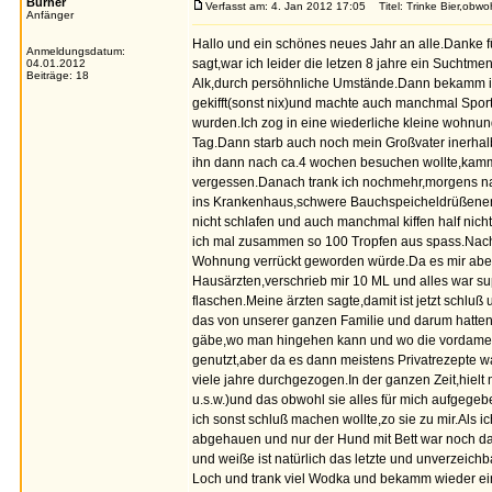
Burner
Verfasst am: 4. Jan 2012 17:05
Titel: Trinke Bier,obwo
Anfänger
Hallo und ein schönes neues Jahr an alle.Danke f
Anmeldungsdatum:
sagt,war ich leider die letzen 8 jahre ein Suchtme
04.01.2012
Beiträge: 18
Alk,durch persöhnliche Umstände.Dann bekamm i
gekifft(sonst nix)und machte auch manchmal Spo
wurden.Ich zog in eine wiederliche kleine wohnun
Tag.Dann starb auch noch mein Großvater inerhal
ihn dann nach ca.4 wochen besuchen wollte,kamm i
vergessen.Danach trank ich nochmehr,morgens n
ins Krankenhaus,schwere Bauchspeicheldrüßenent
nicht schlafen und auch manchmal kiffen half nic
ich mal zusammen so 100 Tropfen aus spass.Nach
Wohnung verrückt geworden würde.Da es mir aber t
Hausärzten,verschrieb mir 10 ML und alles war s
flaschen.Meine ärzten sagte,damit ist jetzt schluß
das von unserer ganzen Familie und darum hatten 
gäbe,wo man hingehen kann und wo die vordamen 
genutzt,aber da es dann meistens Privatrezepte w
viele jahre durchgezogen.In der ganzen Zeit,hielt m
u.s.w.)und das obwohl sie alles für mich aufgeg
ich sonst schluß machen wollte,zo sie zu mir.Als 
abgehauen und nur der Hund mit Bett war noch da.
und weiße ist natürlich das letzte und unverzeichb
Loch und trank viel Wodka und bekamm wieder e