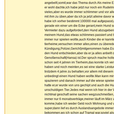
angebellt,somit,war das Thema durch.Als meine E
er wohl dachte,ich habe jetzt nur noch ein Rudelm
vieles,aber es wurde immer schlimmer und vor all
mit ihm zu üben,aber da ich ja jetzt alleine dav
habe ich vorher bestimmt 100000 mal aufgepasst,d
gerade ein einer um die Ecke gerant,mein Hund 
Vermieter dazu aufgefordert,den Hund abzugeben,i
meinem Hund,das etwas schlimmes passiert und tro
immer nur spielen wollte,auch Kinder die er kann
tierheime,versuchen immer alles,einen zu übereden
Kündigung,Polizei,Gericht)mitgenommen habe.Es ga
den Hund entschieden,aber da er ja alles anbellt 
Genoßenschaft(Hansa) ist.Der spruch mache hollen 
schon seit 4 jahren im Tierheim,das konnte ich ver
haben und noch meinten,es sei eine starke Leistun
trotzdem 4 jahre zu behalten,vor allem mit diese
unbedingt einen Hund haben wollte.Man kann mir vi
spazieren und danach immer auf die wiese spielen
hatte er,er wurde von uns gechipt und auch die 
unschuldigen Tier.Jedes mal wenn ich hier in der
nichtmal geschaft seine sachen wegzuschmeißen,
immer nur 6 monatsverträge,meiner läuft im März
komme,habe ich weder Geld noch Wohnung und viel
super,dann lief es durch Auslandsangebote immer s
bekommen,wo ich schon auf Tramal war,soviel al