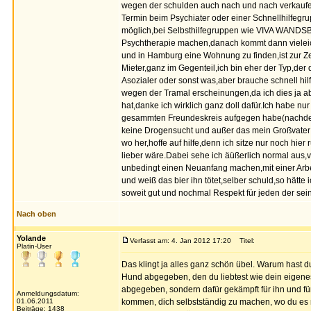
wegen der schulden auch nach und nach verkaufe
Termin beim Psychiater oder einer Schnellhilfegr
möglich,bei Selbsthilfegruppen wie VIVA WANDSBE
Psychtherapie machen,danach kommt dann vieleich
und in Hamburg eine Wohnung zu finden,ist zur Zei
Mieter,ganz im Gegenteil,ich bin eher der Typ,der
Asozialer oder sonst was,aber brauche schnell hil
wegen der Tramal erscheinungen,da ich dies ja a
hat,danke ich wirklich ganz doll dafür.Ich habe nu
gesammten Freundeskreis aufgegen habe(nachdem 
keine Drogensucht und außer das mein Großvater
wo her,hoffe auf hilfe,denn ich sitze nur noch hie
lieber wäre.Dabei sehe ich äüßerlich normal aus,v
unbedingt einen Neuanfang machen,mit einer Arbe
und weiß das bier ihn tötet,selber schuld,so hätte 
soweit gut und nochmal Respekt für jeden der seine
Nach oben
Yolande
Verfasst am: 4. Jan 2012 17:20
Titel:
Platin-User
Das klingt ja alles ganz schön übel. Warum hast du
Hund abgegeben, den du liebtest wie dein eigenes 
abgegeben, sondern dafür gekämpft für ihn und fü
Anmeldungsdatum:
01.06.2011
kommen, dich selbstständig zu machen, wo du es n
Beiträge: 1438