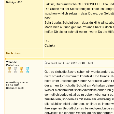
Beiträge: 430
Fakt ist, Du brauchst PROFESSIONELLE Hilfe und 
Die Sache mit der Selbständigkeit finde ich übrige
Ist schon wirklich seltsam, dass Du wg. der Selbst
hast ...
Sehr traurig. Scheint doch, dass du Hilfe willst,
Mach Dich auf und geh los. Yolande hat Dir doch s
helfen Dir sicher schnell weiter - wenn Du die Hi
LG
Catinka
Nach oben
Yolande
Verfasst am: 4. Jan 2012 21:48
Titel:
Platin-User
Gut, so sieht die Sache schon ein wenig anders au
nicht ordentlich kümmern konntest. Und Hunde, di
nicht unter unschuldige Kinder. Aber auch wenn E
Anmeldungsdatum:
01.06.2011
der armen Ex nicht die Schuld am Verhalten deine
Beiträge: 1438
Was er nicht braucht ist ein Adventskalender. Ich g
vermutlich bedeutet, alles zu geben. Aber ganz eg
zuzuballern, sondern es mit sozialem Werkzeug so
offensichtlich nicht gelungen. Ich finde es imme
ihre eigenen Bedürftigkeit zu befriedigen, Liebe 
entwickelt ein eigenes Wesen, du bist überfordert