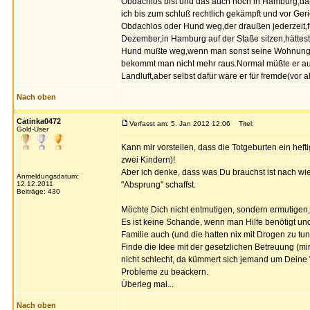
Obdachlos bist und das auch noch in Hamburg,dann 
ich bis zum schluß rechtlich gekämpft und vor Ge
Obdachlos oder Hund weg,der draußen jederzeit,fü
Dezember,in Hamburg auf der Staße sitzen,hättest 
Hund mußte weg,wenn man sonst seine Wohnung ve
bekommt man nicht mehr raus.Normal müßte er au
Landluft,aber selbst dafür wäre er für fremde(vor 
Nach oben
Catinka0472
Verfasst am: 5. Jan 2012 12:06
Titel:
Gold-User
Kann mir vorstellen, dass die Totgeburten ein heft
zwei Kindern)!
Aber ich denke, dass was Du brauchst ist nach wie
Anmeldungsdatum:
12.12.2011
"Absprung" schaffst.
Beiträge: 430
Möchte Dich nicht entmutigen, sondern ermutigen, 
Es ist keine Schande, wenn man Hilfe benötigt und
Familie auch (und die hatten nix mit Drogen zu tun
Finde die Idee mit der gesetzlichen Betreuung (m
nicht schlecht, da kümmert sich jemand um Deine 
Probleme zu beackern.
Überleg mal...
Nach oben