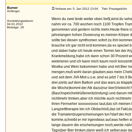
Burner
Verfasst am: 5. Jan 2012 13:04
Titel: Praxisgebühr
Anfänger
Wenn du zwei texte weiter oben ließt,wirst du sehe
Anmeldungsdatum:
nahm vor ca. 700 wochen noch 1100 Tropfen Tramado
04.01.2012
Beiträge: 18
genommen und gestern nichts mehr.Heute friere ic
jahrelangen hohen Dosierung es meinen Körper doc
sollte bei diesen symthomen sofort zu ihm komme
brauche ich gar nicht erst kommen,da es speziel b
und dabei habe ich heute einen Termin bei der Ar
Krankmeldung,habe ich dann schon 30 Prozent wen
wiebrieren und ich kann mich kaum noch konzentr
Wodka und Wein bekommen habe und mit Bier nie p
mengen,muß wohl daran glauben,was mein Chefarzt d
und seit dem JVA Mist u.s.w. sind es jetzt 7 bis 9 
drei joints auf dem Balkon und das wars,so klapp
die Woche)kommt der Alk dazu(nur bier)Vieleicht ha
(Bauchspeicheldrüßenentzündung) und darum mit Bi
nichtmehr trinken,aber ich möchte auch nichtmehr 
ihren Fernseher sooooooooo laut,das ich meinen 
Langzeittherapie bin ich Obdachloß,das ist Fakt,
die Tramalentzugerscheinungen tun?darf der Arzt 
komme,schreibt er mir irgendwas auf,was helfen 
lange dauern die erscheinungen noch,werde nähmli
Tagsüber Bier trinken,dann weiß ich selber,was da