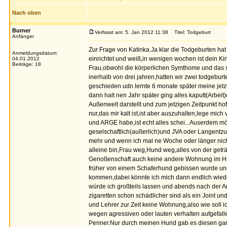
Nach oben
Burner
Verfasst am: 5. Jan 2012 11:38
Titel: Todgeburt
Anfänger
Zur Frage von Katinka.Ja klar die Todgeburten ha
Anmeldungsdatum:
einrichtet und weiß,in wenigen wochen ist dein 
04.01.2012
Beiträge: 18
Frau,obwohl die körperlichen Symthome und das s
inerhalb von drei jahren,hatten wir zwei todgebur
geschieden udn lernte 6 monate später meine jetz
dann halt nen Jahr später ging alles kaputt(Arbeit
Außenwelt darstellt und zum jetzigen Zeitpunkt h
nur,das mir kalt ist,ist aber auszuhalten,lege mic
und ARGE habe,ist echt alles schei...Auserdem mö
geselschaftlich(außerlich)und JVA oder Langentzu
mehr und wenn ich mal ne Woche oder länger nicht
alleine bin,Frau weg,Hund weg,alles von der geträu
Genoßenschaft auch keine andere Wohnung im Hau
früher von einem Schaferhund gebissen wurde und
kommen,dabei könnte ich mich dann endlich wied
würde ich großteils lassen und abends nach der Ar
zigaretten schon schädlicher sind als ein Joint u
und Lehrer zur Zeit keine Wohnung,also wie soll 
wegen agressiven oder lauten verhalten aufgefalle
Penner.Nur durch meinen Hund gab es diesen gan