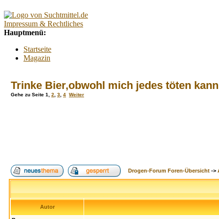
Impressum & Rechtliches
Hauptmenü:
Startseite
Magazin
Interaktiv
Forum
Trinke Bier,obwohl mich jedes töten kan
Lexikon
Kontakt
Gehe zu Seite
1
,
2
,
3
,
4
Weiter
Kontextmenü:
Forum
Tests
Suchtberatung
Umfragen
Promillerechner
BMI-Rechner
Drogen-Forum Foren-Übersicht
->
Alkoholfreie Cocktails
Index
Suche
FAQ
Login
Autor