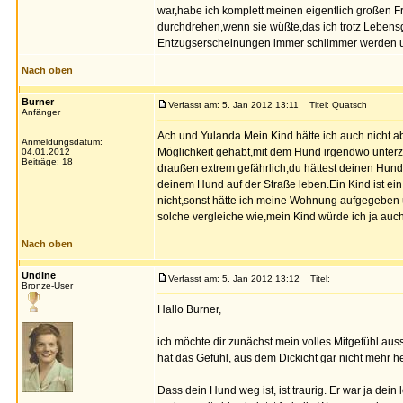
war,habe ich komplett meinen eigentlich großen F
durchdrehen,wenn sie wüßte,das ich trotz Lebensge
Entzugserscheinungen immer schlimmer werden u
Nach oben
Burner
Verfasst am: 5. Jan 2012 13:11
Titel: Quatsch
Anfänger
Ach und Yulanda.Mein Kind hätte ich auch nicht a
Anmeldungsdatum:
Möglichkeit gehabt,mit dem Hund irgendwo unterz
04.01.2012
Beiträge: 18
draußen extrem gefährlich,du hättest deinen Hund
deinem Hund auf der Straße leben.Ein Kind ist ei
nicht,sonst hätte ich meine Wohnung aufgegeben un
solche vergleiche wie,mein Kind würde ich ja au
Nach oben
Undine
Verfasst am: 5. Jan 2012 13:12
Titel:
Bronze-User
Hallo Burner,
ich möchte dir zunächst mein volles Mitgefühl auss
hat das Gefühl, aus dem Dickicht gar nicht mehr 
Dass dein Hund weg ist, ist traurig. Er war ja dei