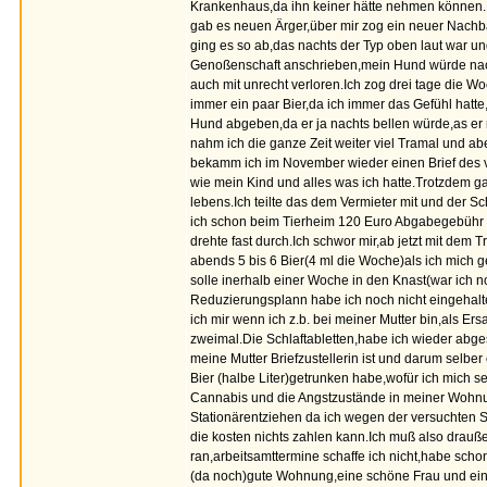
Krankenhaus,da ihn keiner hätte nehmen können.
gab es neuen Ärger,über mir zog ein neuer Nachba
ging es so ab,das nachts der Typ oben laut war 
Genoßenschaft anschrieben,mein Hund würde nach
auch mit unrecht verloren.Ich zog drei tage die 
immer ein paar Bier,da ich immer das Gefühl hatt
Hund abgeben,da er ja nachts bellen würde,as er 
nahm ich die ganze Zeit weiter viel Tramal und ab
bekamm ich im November wieder einen Brief des v
wie mein Kind und alles was ich hatte.Trotzdem g
lebens.Ich teilte das dem Vermieter mit und der S
ich schon beim Tierheim 120 Euro Abgabegebühr z
drehte fast durch.Ich schwor mir,ab jetzt mit dem
abends 5 bis 6 Bier(4 ml die Woche)als ich mich g
solle inerhalb einer Woche in den Knast(war ich 
Reduzierungsplann habe ich noch nicht eingehalte
ich mir wenn ich z.b. bei meiner Mutter bin,als E
zweimal.Die Schlaftabletten,habe ich wieder abge
meine Mutter Briefzustellerin ist und darum selber
Bier (halbe Liter)getrunken habe,wofür ich mich
Cannabis und die Angstzustände in meiner Wohnung
Stationärentziehen da ich wegen der versuchten 
die kosten nichts zahlen kann.Ich muß also drauß
ran,arbeitsamttermine schaffe ich nicht,habe scho
(da noch)gute Wohnung,eine schöne Frau und ein