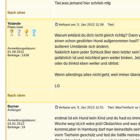
Tier,was jemand hier schrieb mfg
Nach oben
Yolande
Verfasst am: 5. Jan 2012 11:39
Titel:
Platin-User
Warum erklärst du dich nicht gleich richtig? Dan
einen schon gestörten Hund aufgenommen hast? T
äußeren Umstände sich ändern.
Anmeldungsdatum:
01.06.2011
Natürlich kann jeder Schluck Bier dein letzter sei
Beiträge: 1438
gefährlich ist und möchtest gern weiter trinken. Je
oder du trinkst eben weiter und stirbst.
Wenn allerdings alles nicht geht, weil immer übe
LG
Nach oben
Burner
Verfasst am: 5. Jan 2012 11:51
Titel: Was?einfach so
Anfänger
erstmal ist ein Hund kein Kind und du hast es imm
Anmeldungsdatum:
Woche weg ist,ich wäre jetzt Obdachlos und was d
04.01.2012
Beiträge: 18
kommst,aber in Hamburg darf man keinesfalls sein
vorm Tierheim geschütz und fast die hälfte meines 