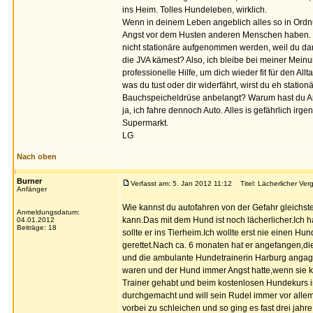
ins Heim. Tolles Hundeleben, wirklich.
Wenn in deinem Leben angeblich alles so in Ordn
Angst vor dem Husten anderen Menschen haben. Ve
nicht stationäre aufgenommen werden, weil du da
die JVA kämest? Also, ich bleibe bei meiner Meinu
professionelle Hilfe, um dich wieder fit für den A
was du tust oder dir widerfährt, wirst du eh stat
Bauchspeicheldrüse anbelangt? Warum hast du An
ja, ich fahre dennoch Auto. Alles is gefährlich irg
Supermarkt.
LG
Nach oben
Burner
Verfasst am: 5. Jan 2012 11:12
Titel: Lächerlicher Verg
Anfänger
Wie kannst du autofahren von der Gefahr gleichst
Anmeldungsdatum:
kann.Das mit dem Hund ist noch lächerlicher.Ich h
04.01.2012
Beiträge: 18
sollte er ins Tierheim.Ich wollte erst nie einen H
gerettet.Nach ca. 6 monaten hat er angefangen,d
und die ambulante Hundetrainerin Harburg angagie
waren und der Hund immer Angst hatte,wenn sie 
Trainer gehabt und beim kostenlosen Hundekurs i
durchgemacht und will sein Rudel immer vor alle
vorbei zu schleichen und so ging es fast drei jah