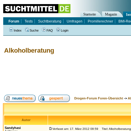
Startseite
Magazin
Int
Forum
Tests
Suchtberatung
Umfragen
Promillerechner
BMI-Re
Index
Suche
FAQ
Login
Alkoholberatung
Drogen-Forum Foren-Übersicht
->
A
Autor
Sandyhasi
Verfasst am: 17. März 2012 08:59
Titel: Alkoholberatung