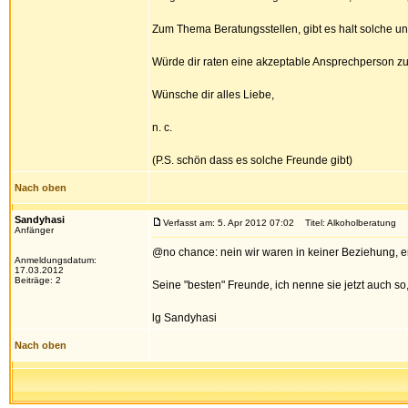
Zum Thema Beratungsstellen, gibt es halt solche un
Würde dir raten eine akzeptable Ansprechperson zu
Wünsche dir alles Liebe,
n. c.
(P.S. schön dass es solche Freunde gibt)
Nach oben
Sandyhasi
Verfasst am: 5. Apr 2012 07:02
Titel: Alkoholberatung
Anfänger
@no chance: nein wir waren in keiner Beziehung, er w
Anmeldungsdatum:
17.03.2012
Beiträge: 2
Seine "besten" Freunde, ich nenne sie jetzt auch so,
lg Sandyhasi
Nach oben