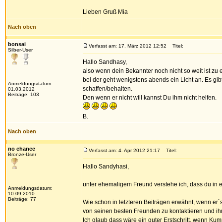
Lieben Gruß Mia
Nach oben
bonsai
Verfasst am: 17. März 2012 12:52
Titel:
Silber-User
Hallo Sandhasy,
also wenn dein Bekannter noch nicht so weit ist zu
bei der geht wenigstens abends ein Licht an. Es gib
Anmeldungsdatum:
schaffen/behalten.
01.03.2012
Beiträge: 103
Den wenn er nicht will kannst Du ihm nicht helfen.
B.
Nach oben
no chance
Verfasst am: 4. Apr 2012 21:17
Titel:
Bronze-User
Hallo Sandyhasi,
unter ehemaligem Freund verstehe ich, dass du in ei
Anmeldungsdatum:
10.09.2010
Beiträge: 77
Wie schon in letzteren Beiträgen erwähnt, wenn er`
von seinen besten Freunden zu kontaktieren und i
Ich glaub dass wäre ein guter Erstschritt, wenn K