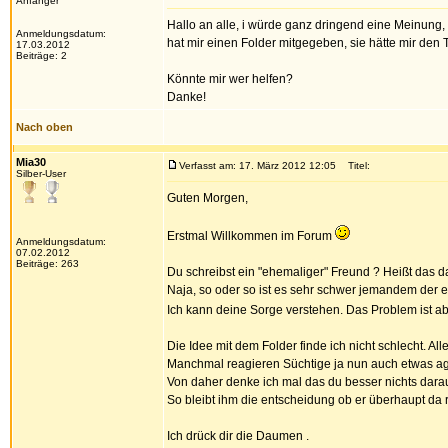
Anfänger
Hallo an alle, i würde ganz dringend eine Meinung,
Anmeldungsdatum:
hat mir einen Folder mitgegeben, sie hätte mir den 
17.03.2012
Beiträge: 2
Könnte mir wer helfen?
Danke!
Nach oben
Mia30
Verfasst am: 17. März 2012 12:05
Titel:
Silber-User
Guten Morgen,
Erstmal Willkommen im Forum
Anmeldungsdatum:
07.02.2012
Beiträge: 263
Du schreibst ein "ehemaliger" Freund ? Heißt das 
Naja, so oder so ist es sehr schwer jemandem der 
Ich kann deine Sorge verstehen. Das Problem ist a
Die Idee mit dem Folder finde ich nicht schlecht. A
Manchmal reagieren Süchtige ja nun auch etwas ag
Von daher denke ich mal das du besser nichts darauf
So bleibt ihm die entscheidung ob er überhaupt da r
Ich drück dir die Daumen .