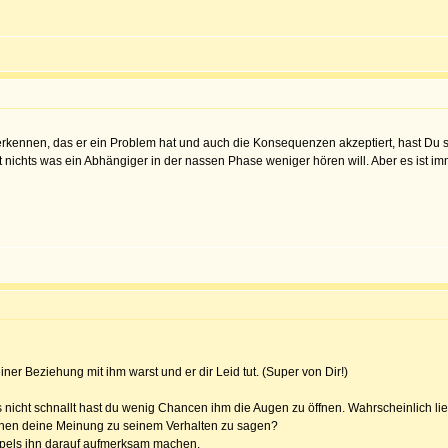
 erkennen, das er ein Problem hat und auch die Konsequenzen akzeptiert, hast Du s
t nichts was ein Abhängiger in der nassen Phase weniger hören will. Aber es ist im
ner Beziehung mit ihm warst und er dir Leid tut. (Super von Dir!)
s nicht schnallt hast du wenig Chancen ihm die Augen zu öffnen. Wahrscheinlich li
hnen deine Meinung zu seinem Verhalten zu sagen?
umpels ihn darauf aufmerksam machen.