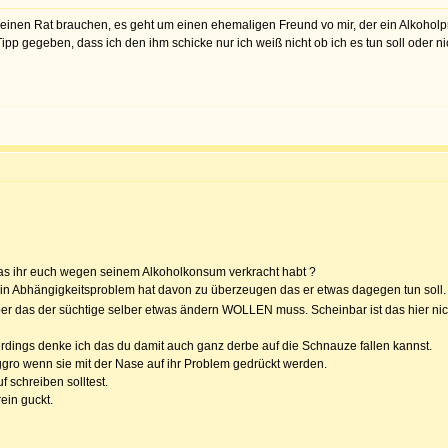
 einen Rat brauchen, es geht um einen ehemaligen Freund vo mir, der ein Alkoholp
Tipp gegeben, dass ich den ihm schicke nur ich weiß nicht ob ich es tun soll oder
das ihr euch wegen seinem Alkoholkonsum verkracht habt ?
ein Abhängigkeitsproblem hat davon zu überzeugen das er etwas dagegen tun soll.
ber das der süchtige selber etwas ändern WOLLEN muss. Scheinbar ist das hier ni
llerdings denke ich das du damit auch ganz derbe auf die Schnauze fallen kannst.
gro wenn sie mit der Nase auf ihr Problem gedrückt werden.
 schreiben solltest.
ein guckt.