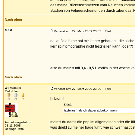
das meine Rückenschmerzen vom Rauchen kommen . W
Stadien von Folgeerscheinungen durch ,aber das ,
Nach oben
Gast
Verfasst am: 27. März 2009 23:03
Titel:
ne, auf die birne hat mir keiner gehauen - die stic
kernspintomographie nicht feststellen kann, oder?)
also du meinst mit 0,4 - 0,5 L vodka in der woch
Nach oben
worstcase
Verfasst am: 27. März 2009 23:09
Titel:
Gold-User
hi björn!
Zitat:
lezteres hab ich dabei abbekommen
meinst du damit die pnp im allgemeinen oder die 
Anmeldungsdatum:
28.11.2008
was direkt zu meiner frage führt: wie schwer hast b
Beiträge: 596