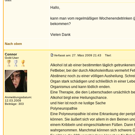
Gast
Hallo,
kann man vom regelmäßigen Wochenendetrinken (j
bekommen?
Vielen Dank
Nach oben
Connor
Verfasst am: 27. März 2009 21:43
Titel:
Gold-User
Alkohol ist ab einer bestimmten täglich getrunkenen
Fettleber, bei der durch Alkoholeinfluss vermehrt Fet
Abstinenz noch zu einer völligen Ausheilung. Schre
Organ stark schädigen und schließlich in einer Lebe
Organismus und kann tödlich enden.
Eine Therapie, die den Leberschaden ursächlich behe
Anmeldungsdatum:
Alkohol birgt eine Heilungschance.
12.03.2009
und hier ist noch ne lustige Sache
Beiträge: 303
Polyneuropathie
Eine Polyneuropathie ist eine Erkrankung der perip
können. Sie äußert sich vor allem in den Beinen un
einem Kribbeln und eingeschlafenen Füßen. Dann f
wahrgenommen. Manchmal können sich schwere Gesc