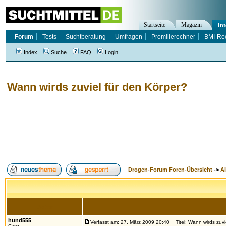
Startseite
Magazin
Int
Forum
Tests
Suchtberatung
Umfragen
Promillerechner
BMI-Re
Index
Suche
FAQ
Login
Wann wirds zuviel für den Körper?
Drogen-Forum Foren-Übersicht
->
A
Autor
hund555
Verfasst am: 27. März 2009 20:40
Titel: Wann wirds zuvi