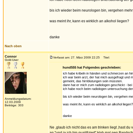
bis ich wieder beim neurologen bin, vergehen mehr 
was meint ihr, kann es wirklich an alkohol liegen?
danke
Nach oben
Connor
Verfasst am: 27. März 2009 22:25
Titel:
Gold-User
hund555 hat Folgendes geschrieben:
ich habe kribeln in händen und schmerzen an hin
ich war beim arzt, der hat mich ausgefragt und m
gemeint, das hirnblutungen sein müssten.
dann hat er mich zum radiologen geschickt - bei
ich habe noch beim radiologen untersuchung der
bis ich wieder beim neurologen bin, vergehen me
Anmeldungsdatum:
12.03.2009
was meint ihr, kann es wirklich an alkohol liegen?
Beiträge: 303
danke
Ne ,glaub ich nicht das es am trinken liegt ,hast du
an "und ja ich bin qualifiziert" Hab mal nen Bandsch