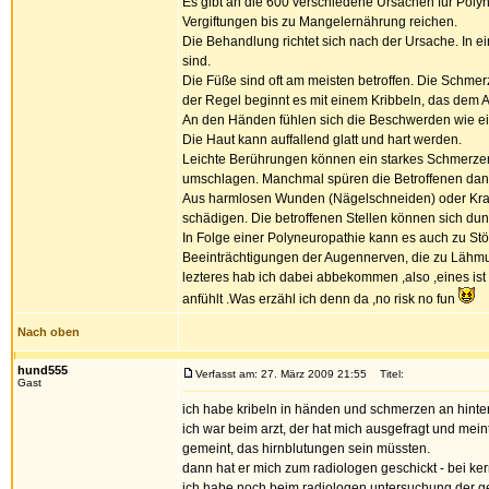
Es gibt an die 600 verschiedene Ursachen für Poly
Vergiftungen bis zu Mangelernährung reichen.
Die Behandlung richtet sich nach der Ursache. In 
sind.
Die Füße sind oft am meisten betroffen. Die Schm
der Regel beginnt es mit einem Kribbeln, das dem
An den Händen fühlen sich die Beschwerden wie e
Die Haut kann auffallend glatt und hart werden.
Leichte Berührungen können ein starkes Schmerze
umschlagen. Manchmal spüren die Betroffenen dan
Aus harmlosen Wunden (Nägelschneiden) oder Kr
schädigen. Die betroffenen Stellen können sich dun
In Folge einer Polyneuropathie kann es auch zu Stö
Beeinträchtigungen der Augennerven, die zu Lähm
lezteres hab ich dabei abbekommen ,also ,eines ist
anfühlt .Was erzähl ich denn da ,no risk no fun
Nach oben
hund555
Verfasst am: 27. März 2009 21:55
Titel:
Gast
ich habe kribeln in händen und schmerzen an hinter
ich war beim arzt, der hat mich ausgefragt und mein
gemeint, das hirnblutungen sein müssten.
dann hat er mich zum radiologen geschickt - bei ke
ich habe noch beim radiologen untersuchung der ge