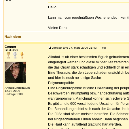
Gast
Hallo,
kann man vom regelmäßigen Wochenendetrinken (j
Vielen Dank
Nach oben
Connor
Verfasst am: 27. März 2009 21:43
Titel:
Gold-User
Alkohol ist ab einer bestimmten täglich getrunkenen 
eingelagert werden und diese mit der Zeit zerstöre
die das Organ stark schädigen und schließlich in e
Eine Therapie, die den Leberschaden ursächlich behe
und hier ist noch ne lustige Sache
Polyneuropathie
Anmeldungsdatum:
Eine Polyneuropathie ist eine Erkrankung der perip
12.03.2009
Beschwerden strumpfartig bzw. handschuhartig auft
Beiträge: 303
wahrgenommen. Manchmal können sich schwere Gesc
Es gibt an die 600 verschiedene Ursachen für Poly
Die Behandlung richtet sich nach der Ursache. In 
Die Füße sind oft am meisten betroffen. Die Schme
bei eingeschlafenen Füßen ähnelt. Dann beginnen 
Die Haut kann auffallend glatt und hart werden.