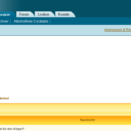
Forum
Lexikon
Kontakt
eraktiv
chner
Alkoholfreie Cocktails
Impressum & Rec
lkohol
Nachricht
el für den Körper?