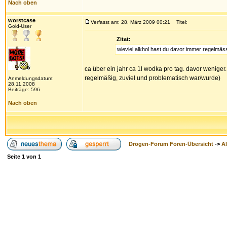
Nach oben
worstcase
Verfasst am: 28. März 2009 00:21
Titel:
Gold-User
Zitat:
wieviel alkhol hast du davor immer regelmäs
ca über ein jahr ca 1l wodka pro tag. davor weniger
regelmäßig, zuviel und problematisch war/wurde)
Anmeldungsdatum:
28.11.2008
Beiträge: 596
Nach oben
Drogen-Forum Foren-Übersicht
->
A
Seite
1
von
1