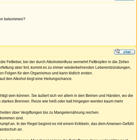
äden bekommen?
e Fettleber, bei der durch Alkoholeinfluss vermehrt Fetttropfen in die Zellen
e Verfettung aber fort, kommt es zu immer wiederkehrenden Leberentzündungen,
chen Folgen für den Organismus und kann tödlich enden.
 auf den Alkohol birgt eine Heilungschance.
htigt sein können. Sie äußert sich vor allem in den Beinen und Händen, wo die
in starkes Brennen. Reize wie heiß oder kalt hingegen werden kaum mehr
kheiten über Vergiftungen bis zu Mangelernährung reichen.
gekommen sind.
umpf an. In der Regel beginnt es mit einem Kribbeln, das dem Ameisen-Gefühl
Handschuh an.