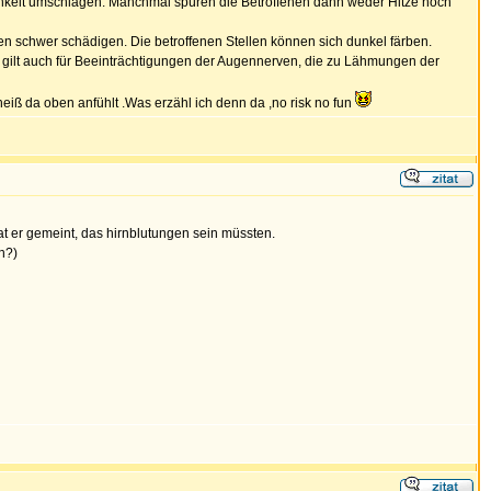
hkeit umschlagen. Manchmal spüren die Betroffenen dann weder Hitze noch
chwer schädigen. Die betroffenen Stellen können sich dunkel färben.
s gilt auch für Beeinträchtigungen der Augennerven, die zu Lähmungen der
eiß da oben anfühlt .Was erzähl ich denn da ,no risk no fun
at er gemeint, das hirnblutungen sein müssten.
n?)