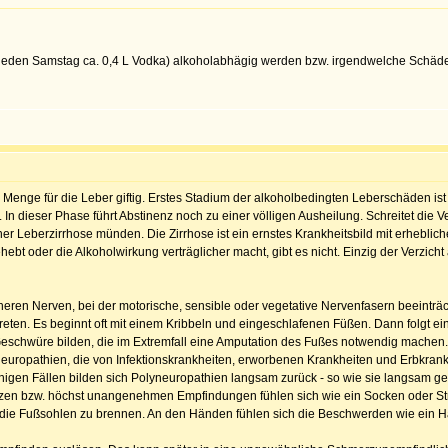
eden Samstag ca. 0,4 L Vodka) alkoholabhägig werden bzw. irgendwelche Sch
Menge für die Leber giftig. Erstes Stadium der alkoholbedingten Leberschäden ist di
n. In dieser Phase führt Abstinenz noch zu einer völligen Ausheilung. Schreitet di
iner Leberzirrhose münden. Die Zirrhose ist ein ernstes Krankheitsbild mit erhebli
bt oder die Alkoholwirkung verträglicher macht, gibt es nicht. Einzig der Verzicht
heren Nerven, bei der motorische, sensible oder vegetative Nervenfasern beeinträc
reten. Es beginnt oft mit einem Kribbeln und eingeschlafenen Füßen. Dann folgt e
hwüre bilden, die im Extremfall eine Amputation des Fußes notwendig machen.
neuropathien, die von Infektionskrankheiten, erworbenen Krankheiten und Erbkran
einigen Fällen bilden sich Polyneuropathien langsam zurück - so wie sie langsam 
rzen bzw. höchst unangenehmen Empfindungen fühlen sich wie ein Socken oder Str
die Fußsohlen zu brennen. An den Händen fühlen sich die Beschwerden wie ein 