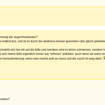
lähmung der augenmuskulatur?
zw hattest dus, und ist es durch die abstinenz besser geworden oder gleich geblieb
hränkt sich bei mir auf die füße und meistens sind es keine schmerzen, sondern ha
 sich meine füße eigentlich immer wie "erfroren" anfühlen, auch wenn sie warm s
ere herausforderung, wenn man nachts aufs wc muss und die couch im weg steht...
trunken?