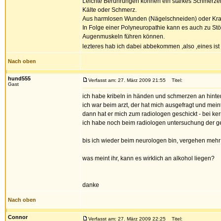
Leichte Berührungen können ein starkes Schmerze
Kälte oder Schmerz.
Aus harmlosen Wunden (Nägelschneiden) oder Kran
In Folge einer Polyneuropathie kann es auch zu St
Augenmuskeln führen können.
lezteres hab ich dabei abbekommen ,also ,eines ist
Nach oben
hund555
Verfasst am: 27. März 2009 21:55
Titel:
Gast
ich habe kribeln in händen und schmerzen an hinter
ich war beim arzt, der hat mich ausgefragt und mein
dann hat er mich zum radiologen geschickt - bei ke
ich habe noch beim radiologen untersuchung der ge
bis ich wieder beim neurologen bin, vergehen mehr 
was meint ihr, kann es wirklich an alkohol liegen?
danke
Nach oben
Connor
Verfasst am: 27. März 2009 22:25
Titel: