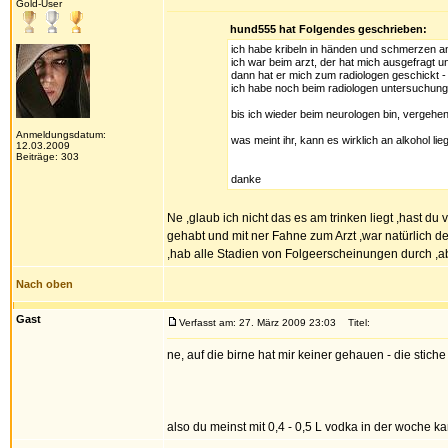
Gold-User
hund555 hat Folgendes geschrieben:
ich habe kribeln in händen und schmerzen an
ich war beim arzt, der hat mich ausgefragt u
dann hat er mich zum radiologen geschickt - 
ich habe noch beim radiologen untersuchung
bis ich wieder beim neurologen bin, vergehen
Anmeldungsdatum:
was meint ihr, kann es wirklich an alkohol lie
12.03.2009
Beiträge: 303
danke
Ne ,glaub ich nicht das es am trinken liegt ,hast du
gehabt und mit ner Fahne zum Arzt ,war natürlich 
,hab alle Stadien von Folgeerscheinungen durch ,a
Nach oben
Gast
Verfasst am: 27. März 2009 23:03
Titel:
ne, auf die birne hat mir keiner gehauen - die stic
also du meinst mit 0,4 - 0,5 L vodka in der woch