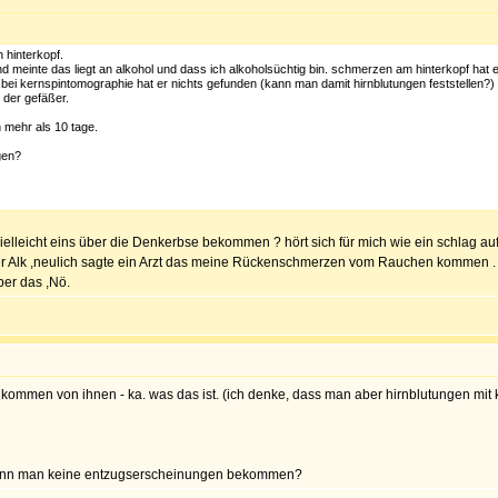
 hinterkopf.
nd meinte das liegt an alkohol und dass ich alkoholsüchtig bin. schmerzen am hinterkopf hat 
bei kernspintomographie hat er nichts gefunden (kann man damit hirnblutungen feststellen?)
 der gefäßer.
 mehr als 10 tage.
gen?
 vielleicht eins über die Denkerbse bekommen ? hört sich für mich wie ein schlag au
der Alk ,neulich sagte ein Arzt das meine Rückenschmerzen vom Rauchen kommen . 
ber das ,Nö.
he kommen von ihnen - ka. was das ist. (ich denke, dass man aber hirnblutungen mit 
e kann man keine entzugserscheinungen bekommen?