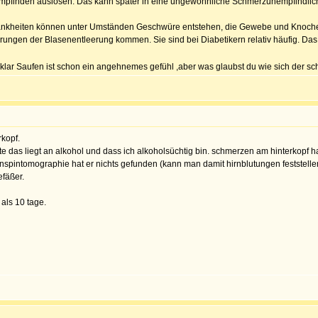
mpfinden auslösen. Das kann später in eine ungewöhnliche Schmerzunempfindlic
kheiten können unter Umständen Geschwüre entstehen, die Gewebe und Knochen s
örungen der Blasenentleerung kommen. Sie sind bei Diabetikern relativ häufig. Da
 klar Saufen ist schon ein angehnemes gefühl ,aber was glaubst du wie sich der sch
kopf.
te das liegt an alkohol und dass ich alkoholsüchtig bin. schmerzen am hinterkopf h
rnspintomographie hat er nichts gefunden (kann man damit hirnblutungen feststelle
fäßer.
als 10 tage.