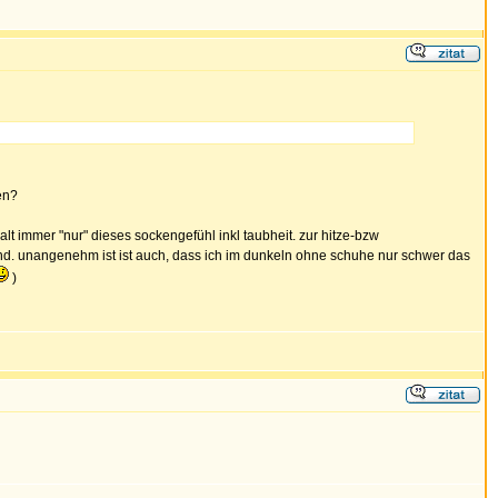
en?
lt immer "nur" dieses sockengefühl inkl taubheit. zur hitze-bzw
ind. unangenehm ist ist auch, dass ich im dunkeln ohne schuhe nur schwer das
)