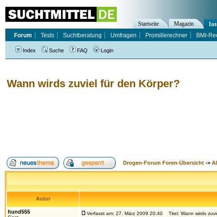
Startseite
Magazin
Int
Forum
Tests
Suchtberatung
Umfragen
Promillerechner
BMI-Re
Index
Suche
FAQ
Login
Wann wirds zuviel für den Körper?
Drogen-Forum Foren-Übersicht
->
A
Autor
hund555
Verfasst am: 27. März 2009 20:40
Titel: Wann wirds zuvi