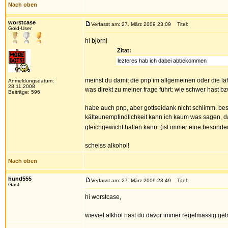
Nach oben
worstcase
Verfasst am: 27. März 2009 23:09
Titel:
Gold-User
hi björn!
Zitat:
lezteres hab ich dabei abbekommen
meinst du damit die pnp im allgemeinen oder die 
Anmeldungsdatum:
28.11.2008
was direkt zu meiner frage führt: wie schwer hast b
Beiträge: 596
habe auch pnp, aber gottseidank nicht schlimm. besc
kälteunempfindlichkeit kann ich kaum was sagen, da
gleichgewicht halten kann. (ist immer eine besond
scheiss alkohol!
Nach oben
hund555
Verfasst am: 27. März 2009 23:49
Titel:
Gast
hi worstcase,
wieviel alkhol hast du davor immer regelmässig ge