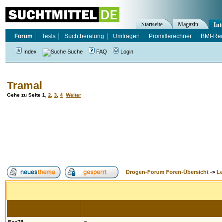
Startseite
Magazin
Int
Forum
Tests
Suchtberatung
Umfragen
Promillerechner
BMI-Re
Index
Suche
FAQ
Login
Tramal
Gehe zu Seite
1
,
2
,
3
,
4
Weiter
Drogen-Forum Foren-Übersicht
->
L
Autor