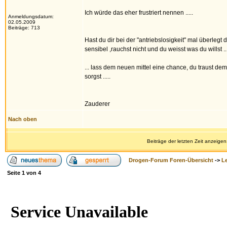
Ich würde das eher frustriert nennen .....
Anmeldungsdatum:
02.05.2009
Beiträge: 713
Hast du dir bei der "antriebslosigkeit" mal überleg
sensibel ,rauchst nicht und du weisst was du willst ...
... lass dem neuen mittel eine chance, du traust dem
sorgst .....
Zauderer
Nach oben
Beiträge der letzten Zeit anzeigen
Drogen-Forum Foren-Übersicht
->
L
Seite
1
von
4