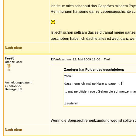
Ich freue mich schonauf das Gespräch mit dem Psy
Hemmungen hat seine ganze Lebensgeschichte zu
Ist echt schon seltsam das seid tramal meine ganz
geschoben habe. Ich dachte alles ist weg, ganz we
Nach oben
Fee78
Verfasst am: 12. Mai 2009 13:06
Titel:
Bronze-User
Zauderer hat Folgendes geschrieben:
wow,
Anmeldungsdatum:
dass nenn ich mal ne klare ansage .... !
12.05.2009
Beiträge: 33
... mal ne blöde frage . Gehen die schmerzen n
Zauderer
Wenn die Speiseröhrenentzündung weg ist sollten d
Nach oben