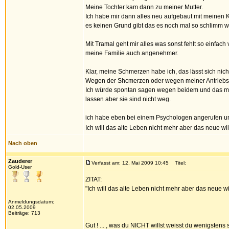
Meine Tochter kam dann zu meiner Mutter.
Ich habe mir dann alles neu aufgebaut mit meinen K
es keinen Grund gibt das es noch mal so schlimm wir
Mit Tramal geht mir alles was sonst fehlt so einfac
meine Familie auch angenehmer.
Klar, meine Schmerzen habe ich, das lässt sich nich
Wegen der Shcmerzen oder wegen meiner Antriebsl
Ich würde spontan sagen wegen beidem und das mei
lassen aber sie sind nicht weg.
ich habe eben bei einem Psychologen angerufen un
Ich will das alte Leben nicht mehr aber das neue wil
Nach oben
Zauderer
Verfasst am: 12. Mai 2009 10:45
Titel:
Gold-User
ZITAT:
"Ich will das alte Leben nicht mehr aber das neue wi
Anmeldungsdatum:
02.05.2009
Beiträge: 713
Gut ! ... , was du NICHT willst weisst du wenigstens