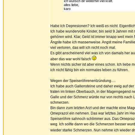
ich wünsch dir weiterhin viel kraft.
alles liebe,
karo
Habe ich Depresionen? Ich weiß es nicht. Eigentlich
Ich habe wundervolle Kinder, bin seid 9 Jahren m
gehören wird. Klar, Geld ist immer knapp weil mein
Ängste habe ich massenweise. Angst meine Familie z
viel verloren, das will ich nicht noch mal.
Es gibt anscheinend viel was ich von damals her auf a
aber das war wohl falsch
Wenn nichts sicher ist aber eines schon. Ich liebe 
ich nicht fähig bin ein normales leben zu führen.
Wegen der Speiseröhrenentzündung.....
Ich habe auch Gallensteine und daher ewig auf de
traten im linken Oberbauch, in der Magengegend neu
Galle und der Schmerz würde nur von rechts nach Lin
schmerzen.
Bin dann zum letzten Arzt und der machte eine Mag
Omeprazol ein nehmen. Das war letztes Jahr im Her
Speiseröhre sahnoch schlimmer aus. Das Omeprazol 
weg. Ich sollte dann wo die Schmerzen besser wur
wieder starke Schmerzen. Nun nehme ich wieder dr