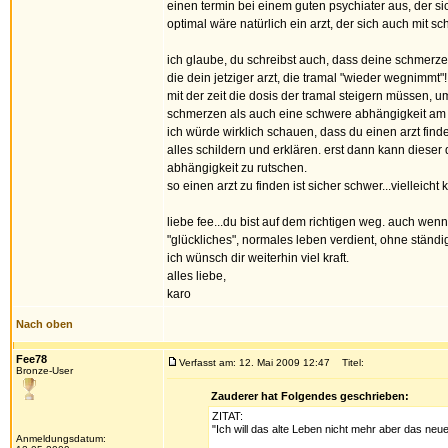
einen termin bei einem guten psychiater aus, der si
optimal wäre natürlich ein arzt, der sich auch mit 
ich glaube, du schreibst auch, dass deine schmerze
die dein jetziger arzt, die tramal "wieder wegnimmt"
mit der zeit die dosis der tramal steigern müssen, u
schmerzen als auch eine schwere abhängigkeit am 
ich würde wirklich schauen, dass du einen arzt find
alles schildern und erklären. erst dann kann dieser d
abhängigkeit zu rutschen.
so einen arzt zu finden ist sicher schwer...vielleich
liebe fee...du bist auf dem richtigen weg. auch wenn 
"glückliches", normales leben verdient, ohne ständig
ich wünsch dir weiterhin viel kraft.
alles liebe,
karo
Nach oben
Fee78
Verfasst am: 12. Mai 2009 12:47
Titel:
Bronze-User
Zauderer hat Folgendes geschrieben:
ZITAT:
"Ich will das alte Leben nicht mehr aber das neue
Anmeldungsdatum: