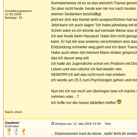
Normalerweise ist es so das wennich Tramal genomm
So aber nicht heute. heute war mir nur nach heulen
Anmeldungsdatum:
meinen Gedanken beschäftigt.
12.05.2009
Beiträge: 33
jetzt wo sich das tramal wohl ausgeschlichen hat
Jetzt kann ich auch sagen "ich habe jahrelang mit d
Schön wäre es ich könnte auf normale Weise was d
Ich war heute beim Hausarzt. Habe ihm nicht gesagt
kann. Er hat mir was anderes verschrieben also da
Entzündung schneller weg geht und ich dann Trama
Habe auch eben mit meinem Mann drüber gesproch
das ich davon weg will.
ich hatte als Jugendliche schon ein Problem mit Drog
Leben und nun rutsche ich fast wieder rein.
NEIN!!!!!!!! ich will das nicht noch mal erleben.
ich werde am 25.5 zum Psychologen gehen und ihm 
Nun bin ich nur noch am überlegen was ich mache 
nehmen oder....?
Ich hoffe nur die neuen tabletten helfen
Nach oben
Zauderer
Verfasst am: 12. Mai 2009 23:06
Titel:
Gold-User
... Depressionen hast du keine , dafür fehlt dir eindeu