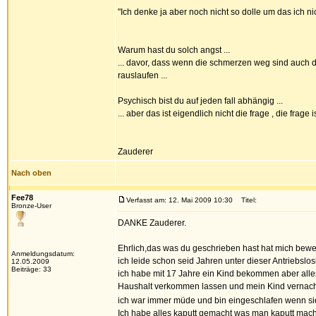
"Ich denke ja aber noch nicht so dolle um das ich 
Warum hast du solch angst ...
... davor, dass wenn die schmerzen weg sind auch d
rauslaufen ...
Psychisch bist du auf jeden fall abhängig ...
... aber das ist eigendlich nicht die frage , die frag
Zauderer
Nach oben
Fee78
Verfasst am: 12. Mai 2009 10:30
Titel:
Bronze-User
DANKE Zauderer.
Ehrlich,das was du geschrieben hast hat mich bewegt
Anmeldungsdatum:
ich leide schon seid Jahren unter dieser Antriebslosi
12.05.2009
Beiträge: 33
ich habe mit 17 Jahre ein Kind bekommen aber alle
Haushalt verkommen lassen und mein Kind vernachl
ich war immer müde und bin eingeschlafen wenn si
Ich habe alles kaputt gemacht was man kaputt mac