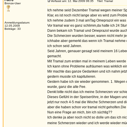
Fee78
Verfasst am: 12. Mai 2009 06:35
Titel: Tramal
Bronze-User
Ich nehme seid Dezember Tramal wegen meiner Sp
Klar, es ist noch nicht lange aber es wird zum Probl
Ich nehme zudem 3 mal amTag Omeprazol ein was ok 
Anmeldungsdatum:
Vor tramal war es ganz schlimm,da hatte ich 24 S
12.05.2009
Beiträge: 33
Dann bekam ich Tramal und Omeprazol wurde auch
Die Schmerzen wurden besser, waren nicht mehr je
ichhabe aber gemerkt das wenn ich Tramal nehme das
ich schon seid Jahren.
Seid Jahren, genauer gesagt seid meinem 16 Lebens
gemacht.
Mit Tramal zum ersten mal in meinem Leben werde i
Ich kann ohne Probleme aufräumen was wirklich ein 
Mir machte das ganze Gedanken und ich nahm jetzt
gestern musste ich kapitulieren.
Gestern habe ich sie wieder genommen. 1. Wegen 
wurde, ganz die alte Fee.
Denkt bitte nicht das ich meine Schmerzen vor schi
Dieses Gefühl in der Speiseröhre, in der Magen und
jetzt nur noch 4-5 mal die Woche Schmerzen und di
aber die haben schon vor tramal nicht geholfen.Die
Nun eine Frage an mich, bin ich süchtig??
Ich denke ja aber noch nicht so dolle um das ich 
meine Schmerzen wieder und ich werde wieder m