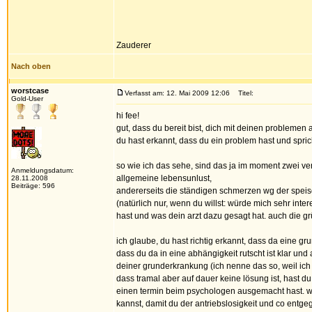
Zauderer
Nach oben
worstcase
Verfasst am: 12. Mai 2009 12:06
Titel:
Gold-User
hi fee!
gut, dass du bereit bist, dich mit deinen problemen 
du hast erkannt, dass du ein problem hast und sprich
so wie ich das sehe, sind das ja im moment zwei ve
Anmeldungsdatum:
allgemeine lebensunlust,
28.11.2008
Beiträge: 596
andererseits die ständigen schmerzen wg der spei
(natürlich nur, wenn du willst: würde mich sehr int
hast und was dein arzt dazu gesagt hat. auch die gr
ich glaube, du hast richtig erkannt, dass da eine 
dass du da in eine abhängigkeit rutscht ist klar un
deiner grunderkrankung (ich nenne das so, weil ich w
dass tramal aber auf dauer keine lösung ist, hast 
einen termin beim psychologen ausgemacht hast. wei
kannst, damit du der antriebslosigkeit und co entg