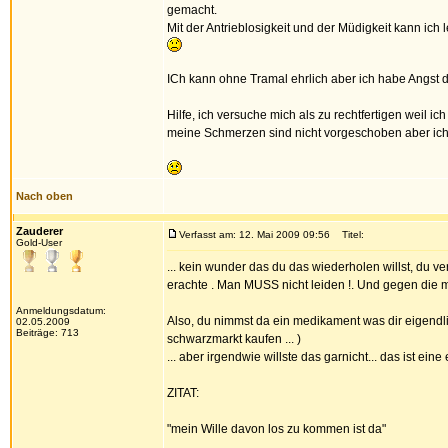
gemacht.
Mit der Antrieblosigkeit und der Müdigkeit kann ic
ICh kann ohne Tramal ehrlich aber ich habe Angst
Hilfe, ich versuche mich als zu rechtfertigen weil i
meine Schmerzen sind nicht vorgeschoben aber ich
Nach oben
Zauderer
Verfasst am: 12. Mai 2009 09:56
Titel:
Gold-User
... kein wunder das du das wiederholen willst, du ve
erachte . Man MUSS nicht leiden !. Und gegen die mü
Anmeldungsdatum:
Also, du nimmst da ein medikament was dir eigendlich
02.05.2009
Beiträge: 713
schwarzmarkt kaufen ... )
... aber irgendwie willste das garnicht... das ist eine 
ZITAT:
"mein Wille davon los zu kommen ist da"