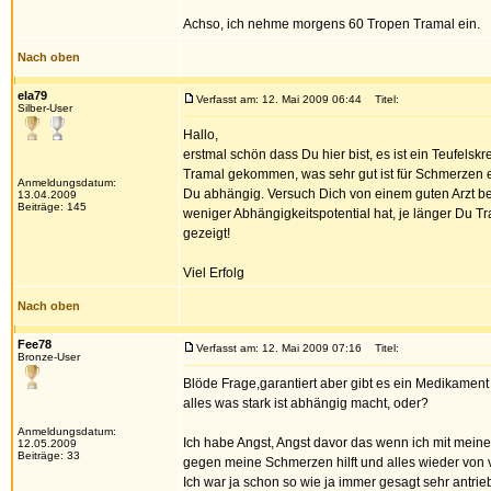
Achso, ich nehme morgens 60 Tropen Tramal ein.
Nach oben
ela79
Verfasst am: 12. Mai 2009 06:44
Titel:
Silber-User
Hallo,
erstmal schön dass Du hier bist, es ist ein Teufelsk
Tramal gekommen, was sehr gut ist für Schmerzen etc.
Anmeldungsdatum:
Du abhängig. Versuch Dich von einem guten Arzt 
13.04.2009
Beiträge: 145
weniger Abhängigkeitspotential hat, je länger Du 
gezeigt!
Viel Erfolg
Nach oben
Fee78
Verfasst am: 12. Mai 2009 07:16
Titel:
Bronze-User
Blöde Frage,garantiert aber gibt es ein Medikament
alles was stark ist abhängig macht, oder?
Anmeldungsdatum:
Ich habe Angst, Angst davor das wenn ich mit meine
12.05.2009
Beiträge: 33
gegen meine Schmerzen hilft und alles wieder von 
Ich war ja schon so wie ja immer gesagt sehr antr