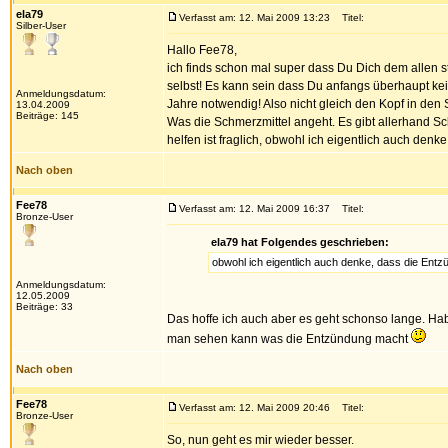
ela79
Verfasst am: 12. Mai 2009 13:23
Titel:
Silber-User
Hallo Fee78,
ich finds schon mal super dass Du Dich dem allen ste
selbst! Es kann sein dass Du anfangs überhaupt kei
Anmeldungsdatum:
Jahre notwendig! Also nicht gleich den Kopf in den
13.04.2009
Beiträge: 145
Was die Schmerzmittel angeht. Es gibt allerhand S
helfen ist fraglich, obwohl ich eigentlich auch den
Nach oben
Fee78
Verfasst am: 12. Mai 2009 16:37
Titel:
Bronze-User
ela79 hat Folgendes geschrieben:
obwohl ich eigentlich auch denke, dass die Entz
Anmeldungsdatum:
12.05.2009
Beiträge: 33
Das hoffe ich auch aber es geht schonso lange. H
man sehen kann was die Entzündung macht
Nach oben
Fee78
Verfasst am: 12. Mai 2009 20:46
Titel:
Bronze-User
So, nun geht es mir wieder besser.