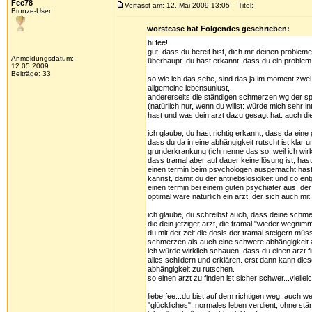
Fee78
Verfasst am: 12. Mai 2009 13:05
Titel:
Bronze-User
worstcase hat Folgendes geschrieben:
hi fee!
gut, dass du bereit bist, dich mit deinen problem
Anmeldungsdatum:
überhaupt. du hast erkannt, dass du ein problem 
12.05.2009
Beiträge: 33
so wie ich das sehe, sind das ja im moment zwei
allgemeine lebensunlust,
andererseits die ständigen schmerzen wg der s
(natürlich nur, wenn du willst: würde mich sehr 
hast und was dein arzt dazu gesagt hat. auch di
ich glaube, du hast richtig erkannt, dass da ei
dass du da in eine abhängigkeit rutscht ist klar
grunderkrankung (ich nenne das so, weil ich wirkl
dass tramal aber auf dauer keine lösung ist, has
einen termin beim psychologen ausgemacht hast. 
kannst, damit du der antriebslosigkeit und co 
einen termin bei einem guten psychiater aus, der
optimal wäre natürlich ein arzt, der sich auch m
ich glaube, du schreibst auch, dass deine schme
die dein jetziger arzt, die tramal "wieder wegni
du mit der zeit die dosis der tramal steigern müs
schmerzen als auch eine schwere abhängigkeit 
ich würde wirklich schauen, dass du einen arzt f
alles schildern und erklären. erst dann kann diese
abhängigkeit zu rutschen.
so einen arzt zu finden ist sicher schwer...vielle
liebe fee...du bist auf dem richtigen weg. auch we
"glückliches", normales leben verdient, ohne stän