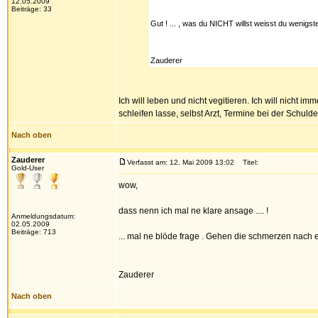
12.05.2009
Beiträge: 33
Gut ! ... , was du NICHT willst weisst du wenigs
Zauderer
Ich will leben und nicht vegitieren. Ich will nicht 
schleifen lasse, selbst Arzt, Termine bei der Schul
Nach oben
Zauderer
Verfasst am: 12. Mai 2009 13:02
Titel:
Gold-User
wow,
dass nenn ich mal ne klare ansage .... !
Anmeldungsdatum:
02.05.2009
Beiträge: 713
... mal ne blöde frage . Gehen die schmerzen nach
Zauderer
Nach oben