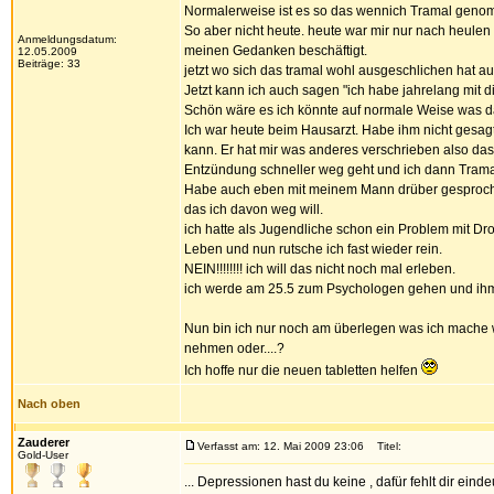
Normalerweise ist es so das wennich Tramal genomm
So aber nicht heute. heute war mir nur nach heulen
Anmeldungsdatum:
meinen Gedanken beschäftigt.
12.05.2009
Beiträge: 33
jetzt wo sich das tramal wohl ausgeschlichen hat
Jetzt kann ich auch sagen "ich habe jahrelang mit d
Schön wäre es ich könnte auf normale Weise was d
Ich war heute beim Hausarzt. Habe ihm nicht gesagt
kann. Er hat mir was anderes verschrieben also da
Entzündung schneller weg geht und ich dann Trama
Habe auch eben mit meinem Mann drüber gesproch
das ich davon weg will.
ich hatte als Jugendliche schon ein Problem mit Drog
Leben und nun rutsche ich fast wieder rein.
NEIN!!!!!!!! ich will das nicht noch mal erleben.
ich werde am 25.5 zum Psychologen gehen und ihm 
Nun bin ich nur noch am überlegen was ich mache 
nehmen oder....?
Ich hoffe nur die neuen tabletten helfen
Nach oben
Zauderer
Verfasst am: 12. Mai 2009 23:06
Titel:
Gold-User
... Depressionen hast du keine , dafür fehlt dir eindeu