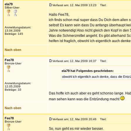
ela79
Verfasst am: 12. Mai 2009 13:23
Titel:
Silber-User
Hallo Fee78,
ich finds schon mal super dass Du Dich dem allen ste
selbst! Es kann sein dass Du anfangs überhaupt kei
Anmeldungsdatum:
Jahre notwendig! Also nicht gleich den Kopf in den
13.04.2009
Beiträge: 145
Was die Schmerzmittel angeht. Es gibt allerhand S
helfen ist fraglich, obwohl ich eigentlich auch den
Nach oben
Fee78
Verfasst am: 12. Mai 2009 16:37
Titel:
Bronze-User
ela79 hat Folgendes geschrieben:
obwohl ich eigentlich auch denke, dass die Entz
Anmeldungsdatum:
12.05.2009
Beiträge: 33
Das hoffe ich auch aber es geht schonso lange. H
man sehen kann was die Entzündung macht
Nach oben
Fee78
Verfasst am: 12. Mai 2009 20:46
Titel:
Bronze-User
So, nun geht es mir wieder besser.