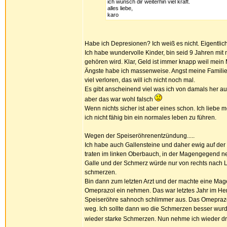
ich wünsch dir weiterhin viel kraft.
alles liebe,
karo
Habe ich Depresionen? Ich weiß es nicht. Eigentlich
Ich habe wundervolle Kinder, bin seid 9 Jahren m
gehören wird. Klar, Geld ist immer knapp weil mein
Ängste habe ich massenweise. Angst meine Familie z
viel verloren, das will ich nicht noch mal.
Es gibt anscheinend viel was ich von damals her auf a
aber das war wohl falsch
Wenn nichts sicher ist aber eines schon. Ich liebe 
ich nicht fähig bin ein normales leben zu führen.
Wegen der Speiseröhrenentzündung.....
Ich habe auch Gallensteine und daher ewig auf de
traten im linken Oberbauch, in der Magengegend neu
Galle und der Schmerz würde nur von rechts nach Lin
schmerzen.
Bin dann zum letzten Arzt und der machte eine Mag
Omeprazol ein nehmen. Das war letztes Jahr im Her
Speiseröhre sahnoch schlimmer aus. Das Omeprazol 
weg. Ich sollte dann wo die Schmerzen besser wur
wieder starke Schmerzen. Nun nehme ich wieder dr