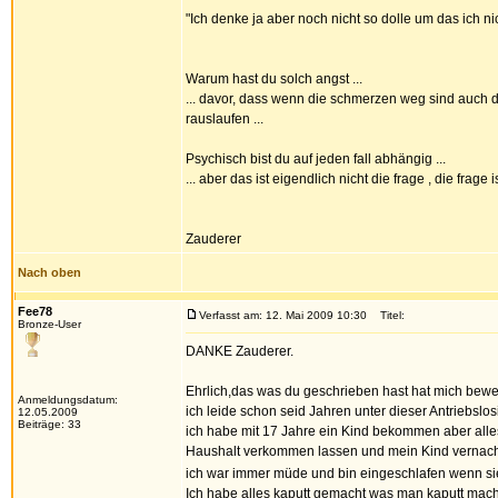
"Ich denke ja aber noch nicht so dolle um das ich 
Warum hast du solch angst ...
... davor, dass wenn die schmerzen weg sind auch d
rauslaufen ...
Psychisch bist du auf jeden fall abhängig ...
... aber das ist eigendlich nicht die frage , die frag
Zauderer
Nach oben
Fee78
Verfasst am: 12. Mai 2009 10:30
Titel:
Bronze-User
DANKE Zauderer.
Ehrlich,das was du geschrieben hast hat mich bewegt
Anmeldungsdatum:
ich leide schon seid Jahren unter dieser Antriebslosi
12.05.2009
Beiträge: 33
ich habe mit 17 Jahre ein Kind bekommen aber alle
Haushalt verkommen lassen und mein Kind vernachl
ich war immer müde und bin eingeschlafen wenn si
Ich habe alles kaputt gemacht was man kaputt mac