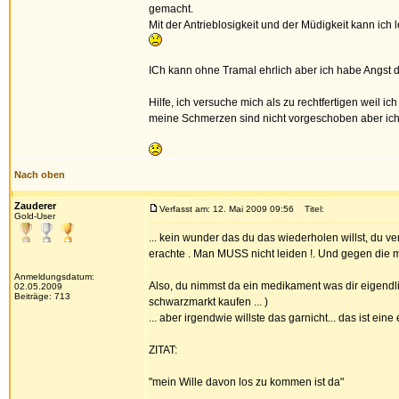
gemacht.
Mit der Antrieblosigkeit und der Müdigkeit kann ic
ICh kann ohne Tramal ehrlich aber ich habe Angst
Hilfe, ich versuche mich als zu rechtfertigen weil i
meine Schmerzen sind nicht vorgeschoben aber ich
Nach oben
Zauderer
Verfasst am: 12. Mai 2009 09:56
Titel:
Gold-User
... kein wunder das du das wiederholen willst, du ve
erachte . Man MUSS nicht leiden !. Und gegen die mü
Anmeldungsdatum:
Also, du nimmst da ein medikament was dir eigendlich
02.05.2009
Beiträge: 713
schwarzmarkt kaufen ... )
... aber irgendwie willste das garnicht... das ist eine 
ZITAT:
"mein Wille davon los zu kommen ist da"