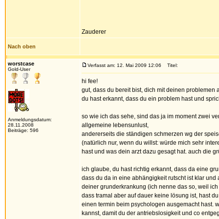
Zauderer
Nach oben
worstcase
Verfasst am: 12. Mai 2009 12:06
Titel:
Gold-User
hi fee!
gut, dass du bereit bist, dich mit deinen problemen 
du hast erkannt, dass du ein problem hast und sprich
so wie ich das sehe, sind das ja im moment zwei ve
Anmeldungsdatum:
allgemeine lebensunlust,
28.11.2008
Beiträge: 596
andererseits die ständigen schmerzen wg der spei
(natürlich nur, wenn du willst: würde mich sehr int
hast und was dein arzt dazu gesagt hat. auch die gr
ich glaube, du hast richtig erkannt, dass da eine 
dass du da in eine abhängigkeit rutscht ist klar un
deiner grunderkrankung (ich nenne das so, weil ich w
dass tramal aber auf dauer keine lösung ist, hast 
einen termin beim psychologen ausgemacht hast. wei
kannst, damit du der antriebslosigkeit und co entg