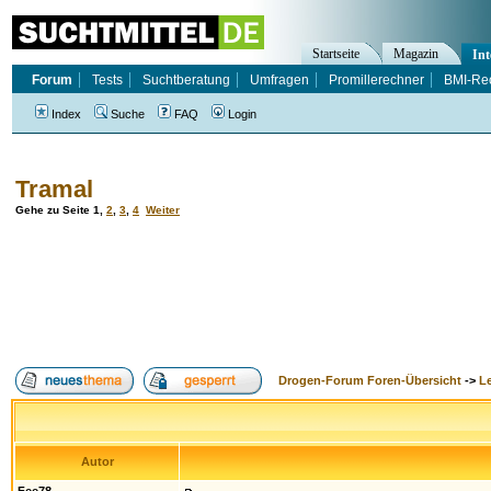
Startseite
Magazin
Int
Forum
Tests
Suchtberatung
Umfragen
Promillerechner
BMI-Re
Index
Suche
FAQ
Login
Tramal
Gehe zu Seite
1
,
2
,
3
,
4
Weiter
Drogen-Forum Foren-Übersicht
->
L
Autor