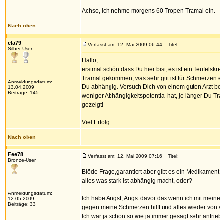
Achso, ich nehme morgens 60 Tropen Tramal ein.
Nach oben
ela79
Verfasst am: 12. Mai 2009 06:44
Titel:
Silber-User
Hallo,
erstmal schön dass Du hier bist, es ist ein Teufelsk
Tramal gekommen, was sehr gut ist für Schmerzen etc.
Anmeldungsdatum:
Du abhängig. Versuch Dich von einem guten Arzt 
13.04.2009
Beiträge: 145
weniger Abhängigkeitspotential hat, je länger Du 
gezeigt!
Viel Erfolg
Nach oben
Fee78
Verfasst am: 12. Mai 2009 07:16
Titel:
Bronze-User
Blöde Frage,garantiert aber gibt es ein Medikament
alles was stark ist abhängig macht, oder?
Anmeldungsdatum:
Ich habe Angst, Angst davor das wenn ich mit meine
12.05.2009
Beiträge: 33
gegen meine Schmerzen hilft und alles wieder von 
Ich war ja schon so wie ja immer gesagt sehr antr