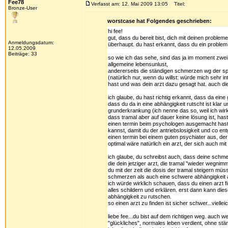
Fee78
Verfasst am: 12. Mai 2009 13:05
Titel:
Bronze-User
worstcase hat Folgendes geschrieben:
hi fee!
gut, dass du bereit bist, dich mit deinen problem
Anmeldungsdatum:
überhaupt. du hast erkannt, dass du ein problem 
12.05.2009
Beiträge: 33
so wie ich das sehe, sind das ja im moment zwei
allgemeine lebensunlust,
andererseits die ständigen schmerzen wg der s
(natürlich nur, wenn du willst: würde mich sehr 
hast und was dein arzt dazu gesagt hat. auch di
ich glaube, du hast richtig erkannt, dass da ei
dass du da in eine abhängigkeit rutscht ist klar
grunderkrankung (ich nenne das so, weil ich wirkl
dass tramal aber auf dauer keine lösung ist, has
einen termin beim psychologen ausgemacht hast. 
kannst, damit du der antriebslosigkeit und co 
einen termin bei einem guten psychiater aus, der
optimal wäre natürlich ein arzt, der sich auch m
ich glaube, du schreibst auch, dass deine schme
die dein jetziger arzt, die tramal "wieder wegni
du mit der zeit die dosis der tramal steigern müs
schmerzen als auch eine schwere abhängigkeit 
ich würde wirklich schauen, dass du einen arzt f
alles schildern und erklären. erst dann kann diese
abhängigkeit zu rutschen.
so einen arzt zu finden ist sicher schwer...vielle
liebe fee...du bist auf dem richtigen weg. auch we
"glückliches", normales leben verdient, ohne stän