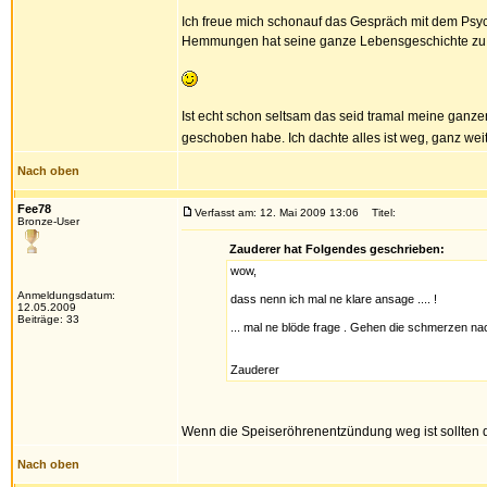
Ich freue mich schonauf das Gespräch mit dem Psy
Hemmungen hat seine ganze Lebensgeschichte zu
Ist echt schon seltsam das seid tramal meine ganz
geschoben habe. Ich dachte alles ist weg, ganz we
Nach oben
Fee78
Verfasst am: 12. Mai 2009 13:06
Titel:
Bronze-User
Zauderer hat Folgendes geschrieben:
wow,
Anmeldungsdatum:
dass nenn ich mal ne klare ansage .... !
12.05.2009
Beiträge: 33
... mal ne blöde frage . Gehen die schmerzen n
Zauderer
Wenn die Speiseröhrenentzündung weg ist sollten d
Nach oben