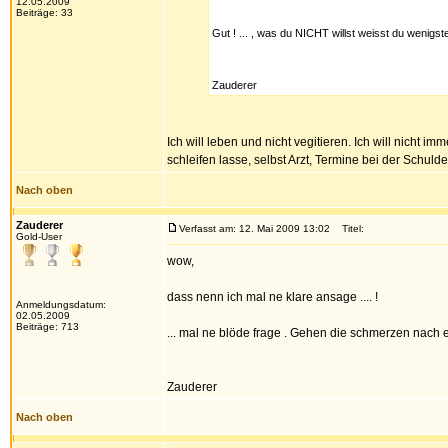
12.05.2009
Beiträge: 33
Gut ! ... , was du NICHT willst weisst du wenigs
Zauderer
Ich will leben und nicht vegitieren. Ich will nicht 
schleifen lasse, selbst Arzt, Termine bei der Schul
Nach oben
Zauderer
Verfasst am: 12. Mai 2009 13:02
Titel:
Gold-User
wow,
dass nenn ich mal ne klare ansage .... !
Anmeldungsdatum:
02.05.2009
Beiträge: 713
... mal ne blöde frage . Gehen die schmerzen nach
Zauderer
Nach oben