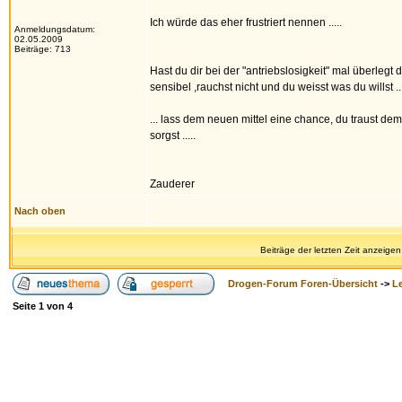
Ich würde das eher frustriert nennen .....
Anmeldungsdatum:
02.05.2009
Beiträge: 713
Hast du dir bei der "antriebslosigkeit" mal überleg
sensibel ,rauchst nicht und du weisst was du willst ...
... lass dem neuen mittel eine chance, du traust dem
sorgst .....
Zauderer
Nach oben
Beiträge der letzten Zeit anzeigen
Drogen-Forum Foren-Übersicht
->
L
Seite
1
von
4