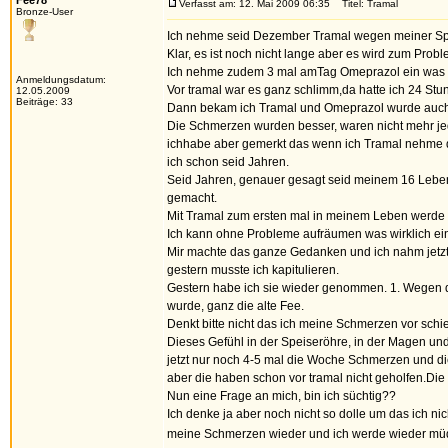
Fee78
Verfasst am: 12. Mai 2009 06:35
Titel: Tramal
Bronze-User
Ich nehme seid Dezember Tramal wegen meiner Sp
Klar, es ist noch nicht lange aber es wird zum Probl
Ich nehme zudem 3 mal amTag Omeprazol ein was ok 
Anmeldungsdatum:
Vor tramal war es ganz schlimm,da hatte ich 24 S
12.05.2009
Beiträge: 33
Dann bekam ich Tramal und Omeprazol wurde auch
Die Schmerzen wurden besser, waren nicht mehr je
ichhabe aber gemerkt das wenn ich Tramal nehme das
ich schon seid Jahren.
Seid Jahren, genauer gesagt seid meinem 16 Lebens
gemacht.
Mit Tramal zum ersten mal in meinem Leben werde i
Ich kann ohne Probleme aufräumen was wirklich ein 
Mir machte das ganze Gedanken und ich nahm jetzt
gestern musste ich kapitulieren.
Gestern habe ich sie wieder genommen. 1. Wegen 
wurde, ganz die alte Fee.
Denkt bitte nicht das ich meine Schmerzen vor schi
Dieses Gefühl in der Speiseröhre, in der Magen und
jetzt nur noch 4-5 mal die Woche Schmerzen und di
aber die haben schon vor tramal nicht geholfen.Die
Nun eine Frage an mich, bin ich süchtig??
Ich denke ja aber noch nicht so dolle um das ich 
meine Schmerzen wieder und ich werde wieder m