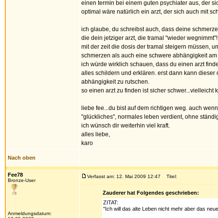
einen termin bei einem guten psychiater aus, der si
optimal wäre natürlich ein arzt, der sich auch mit 
ich glaube, du schreibst auch, dass deine schmerze
die dein jetziger arzt, die tramal "wieder wegnimmt"
mit der zeit die dosis der tramal steigern müssen, u
schmerzen als auch eine schwere abhängigkeit am 
ich würde wirklich schauen, dass du einen arzt find
alles schildern und erklären. erst dann kann dieser d
abhängigkeit zu rutschen.
so einen arzt zu finden ist sicher schwer...vielleich
liebe fee...du bist auf dem richtigen weg. auch wenn 
"glückliches", normales leben verdient, ohne ständig
ich wünsch dir weiterhin viel kraft.
alles liebe,
karo
Nach oben
Fee78
Verfasst am: 12. Mai 2009 12:47
Titel:
Bronze-User
Zauderer hat Folgendes geschrieben:
ZITAT:
"Ich will das alte Leben nicht mehr aber das neue
Anmeldungsdatum: