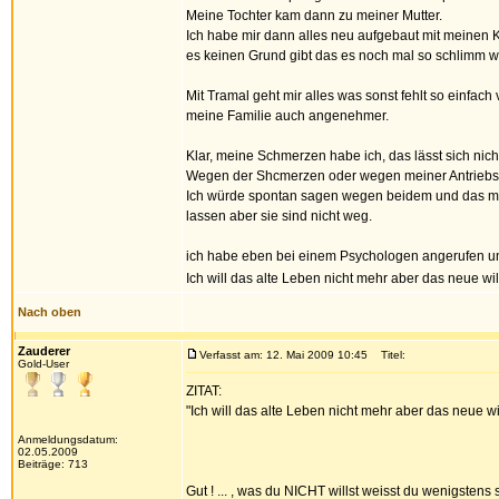
Meine Tochter kam dann zu meiner Mutter.
Ich habe mir dann alles neu aufgebaut mit meinen K
es keinen Grund gibt das es noch mal so schlimm wir
Mit Tramal geht mir alles was sonst fehlt so einfac
meine Familie auch angenehmer.
Klar, meine Schmerzen habe ich, das lässt sich nich
Wegen der Shcmerzen oder wegen meiner Antriebsl
Ich würde spontan sagen wegen beidem und das mei
lassen aber sie sind nicht weg.
ich habe eben bei einem Psychologen angerufen un
Ich will das alte Leben nicht mehr aber das neue wil
Nach oben
Zauderer
Verfasst am: 12. Mai 2009 10:45
Titel:
Gold-User
ZITAT:
"Ich will das alte Leben nicht mehr aber das neue wi
Anmeldungsdatum:
02.05.2009
Beiträge: 713
Gut ! ... , was du NICHT willst weisst du wenigstens