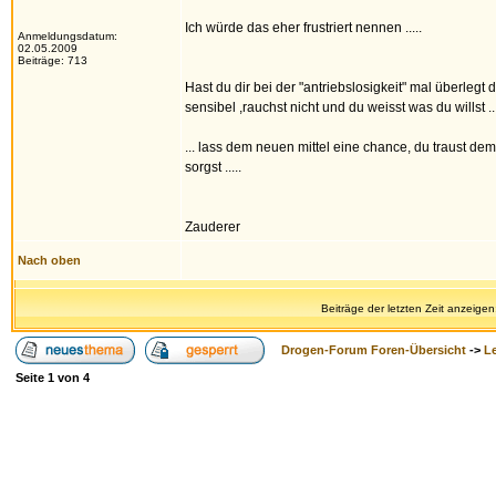
Ich würde das eher frustriert nennen .....
Anmeldungsdatum:
02.05.2009
Beiträge: 713
Hast du dir bei der "antriebslosigkeit" mal überleg
sensibel ,rauchst nicht und du weisst was du willst ...
... lass dem neuen mittel eine chance, du traust dem
sorgst .....
Zauderer
Nach oben
Beiträge der letzten Zeit anzeigen
Drogen-Forum Foren-Übersicht
->
L
Seite
1
von
4