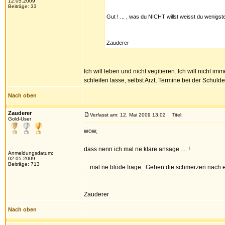
12.05.2009
Beiträge: 33
Gut ! ... , was du NICHT willst weisst du wenigs
Zauderer
Ich will leben und nicht vegitieren. Ich will nicht 
schleifen lasse, selbst Arzt, Termine bei der Schul
Nach oben
Zauderer
Verfasst am: 12. Mai 2009 13:02
Titel:
Gold-User
wow,
dass nenn ich mal ne klare ansage .... !
Anmeldungsdatum:
02.05.2009
Beiträge: 713
... mal ne blöde frage . Gehen die schmerzen nach
Zauderer
Nach oben