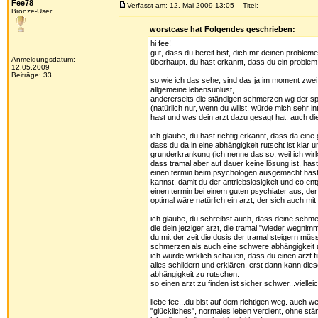
Fee78
Verfasst am: 12. Mai 2009 13:05
Titel:
Bronze-User
worstcase hat Folgendes geschrieben:
hi fee!
gut, dass du bereit bist, dich mit deinen problem
Anmeldungsdatum:
überhaupt. du hast erkannt, dass du ein problem 
12.05.2009
Beiträge: 33
so wie ich das sehe, sind das ja im moment zwei
allgemeine lebensunlust,
andererseits die ständigen schmerzen wg der s
(natürlich nur, wenn du willst: würde mich sehr 
hast und was dein arzt dazu gesagt hat. auch di
ich glaube, du hast richtig erkannt, dass da ei
dass du da in eine abhängigkeit rutscht ist klar
grunderkrankung (ich nenne das so, weil ich wirkl
dass tramal aber auf dauer keine lösung ist, has
einen termin beim psychologen ausgemacht hast. 
kannst, damit du der antriebslosigkeit und co 
einen termin bei einem guten psychiater aus, der
optimal wäre natürlich ein arzt, der sich auch m
ich glaube, du schreibst auch, dass deine schme
die dein jetziger arzt, die tramal "wieder wegni
du mit der zeit die dosis der tramal steigern müs
schmerzen als auch eine schwere abhängigkeit 
ich würde wirklich schauen, dass du einen arzt f
alles schildern und erklären. erst dann kann diese
abhängigkeit zu rutschen.
so einen arzt zu finden ist sicher schwer...vielle
liebe fee...du bist auf dem richtigen weg. auch we
"glückliches", normales leben verdient, ohne stän