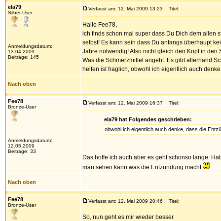
ela79
Verfasst am: 12. Mai 2009 13:23
Titel:
Silber-User
Hallo Fee78,
ich finds schon mal super dass Du Dich dem allen ste
selbst! Es kann sein dass Du anfangs überhaupt kei
Anmeldungsdatum:
Jahre notwendig! Also nicht gleich den Kopf in den
13.04.2009
Beiträge: 145
Was die Schmerzmittel angeht. Es gibt allerhand S
helfen ist fraglich, obwohl ich eigentlich auch den
Nach oben
Fee78
Verfasst am: 12. Mai 2009 16:37
Titel:
Bronze-User
ela79 hat Folgendes geschrieben:
obwohl ich eigentlich auch denke, dass die Entz
Anmeldungsdatum:
12.05.2009
Beiträge: 33
Das hoffe ich auch aber es geht schonso lange. H
man sehen kann was die Entzündung macht
Nach oben
Fee78
Verfasst am: 12. Mai 2009 20:46
Titel:
Bronze-User
So, nun geht es mir wieder besser.