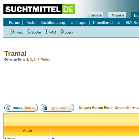
Startseite
Magazin
Int
Forum
Tests
Suchtberatung
Umfragen
Promillerechner
BMI-Re
Index
Suche
FAQ
Login
Tramal
Gehe zu Seite
1
,
2
,
3
,
4
Weiter
Drogen-Forum Foren-Übersicht
->
L
Autor