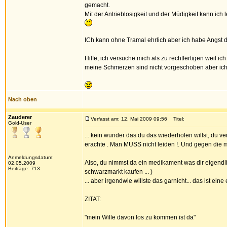
gemacht.
Mit der Antrieblosigkeit und der Müdigkeit kann ic
ICh kann ohne Tramal ehrlich aber ich habe Angst
Hilfe, ich versuche mich als zu rechtfertigen weil i
meine Schmerzen sind nicht vorgeschoben aber ich
Nach oben
Zauderer
Verfasst am: 12. Mai 2009 09:56
Titel:
Gold-User
... kein wunder das du das wiederholen willst, du ve
erachte . Man MUSS nicht leiden !. Und gegen die mü
Anmeldungsdatum:
Also, du nimmst da ein medikament was dir eigendlich
02.05.2009
Beiträge: 713
schwarzmarkt kaufen ... )
... aber irgendwie willste das garnicht... das ist eine 
ZITAT:
"mein Wille davon los zu kommen ist da"