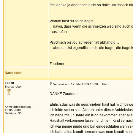
"Ich denke ja aber noch nicht so dolle um das ich 
Warum hast du solch angst ...
... davor, dass wenn die schmerzen weg sind auch d
rauslaufen ...
Psychisch bist du auf jeden fall abhängig ...
... aber das ist eigendlich nicht die frage , die frag
Zauderer
Nach oben
Fee78
Verfasst am: 12. Mai 2009 10:30
Titel:
Bronze-User
DANKE Zauderer.
Ehrlich,das was du geschrieben hast hat mich bewegt
Anmeldungsdatum:
ich leide schon seid Jahren unter dieser Antriebslosi
12.05.2009
Beiträge: 33
ich habe mit 17 Jahre ein Kind bekommen aber alle
Haushalt verkommen lassen und mein Kind vernachl
ich war immer müde und bin eingeschlafen wenn si
Ich habe alles kaputt gemacht was man kaputt mac