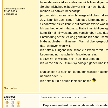
Normalerweise ist es so das wennich Tramal genomm
So aber nicht heute. heute war mir nur nach heulen
Anmeldungsdatum:
meinen Gedanken beschäftigt.
12.05.2009
Beiträge: 33
jetzt wo sich das tramal wohl ausgeschlichen hat
Jetzt kann ich auch sagen "ich habe jahrelang mit d
Schön wäre es ich könnte auf normale Weise was d
Ich war heute beim Hausarzt. Habe ihm nicht gesagt
kann. Er hat mir was anderes verschrieben also da
Entzündung schneller weg geht und ich dann Trama
Habe auch eben mit meinem Mann drüber gesproch
das ich davon weg will.
ich hatte als Jugendliche schon ein Problem mit Drog
Leben und nun rutsche ich fast wieder rein.
NEIN!!!!!!!! ich will das nicht noch mal erleben.
ich werde am 25.5 zum Psychologen gehen und ihm 
Nun bin ich nur noch am überlegen was ich mache 
nehmen oder....?
Ich hoffe nur die neuen tabletten helfen
Nach oben
Zauderer
Verfasst am: 12. Mai 2009 23:06
Titel:
Gold-User
... Depressionen hast du keine , dafür fehlt dir eindeu