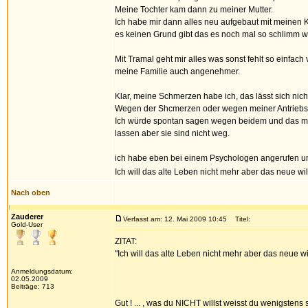
Meine Tochter kam dann zu meiner Mutter.
Ich habe mir dann alles neu aufgebaut mit meinen K
es keinen Grund gibt das es noch mal so schlimm wir
Mit Tramal geht mir alles was sonst fehlt so einfac
meine Familie auch angenehmer.
Klar, meine Schmerzen habe ich, das lässt sich nich
Wegen der Shcmerzen oder wegen meiner Antriebsl
Ich würde spontan sagen wegen beidem und das mei
lassen aber sie sind nicht weg.
ich habe eben bei einem Psychologen angerufen un
Ich will das alte Leben nicht mehr aber das neue wil
Nach oben
Zauderer
Verfasst am: 12. Mai 2009 10:45
Titel:
Gold-User
ZITAT:
"Ich will das alte Leben nicht mehr aber das neue wi
Anmeldungsdatum:
02.05.2009
Beiträge: 713
Gut ! ... , was du NICHT willst weisst du wenigstens