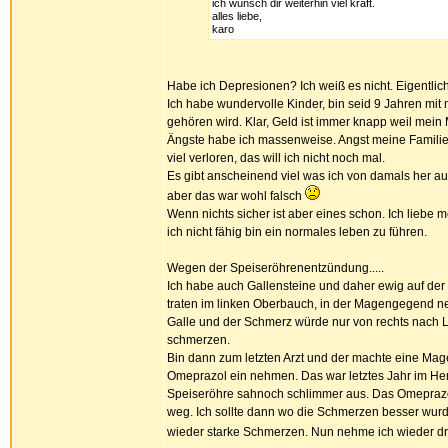
ich wünsch dir weiterhin viel kraft.
alles liebe,
karo
Habe ich Depresionen? Ich weiß es nicht. Eigentlich
Ich habe wundervolle Kinder, bin seid 9 Jahren m
gehören wird. Klar, Geld ist immer knapp weil mein
Ängste habe ich massenweise. Angst meine Familie z
viel verloren, das will ich nicht noch mal.
Es gibt anscheinend viel was ich von damals her auf a
aber das war wohl falsch
Wenn nichts sicher ist aber eines schon. Ich liebe 
ich nicht fähig bin ein normales leben zu führen.
Wegen der Speiseröhrenentzündung.....
Ich habe auch Gallensteine und daher ewig auf de
traten im linken Oberbauch, in der Magengegend neu
Galle und der Schmerz würde nur von rechts nach Lin
schmerzen.
Bin dann zum letzten Arzt und der machte eine Mag
Omeprazol ein nehmen. Das war letztes Jahr im Her
Speiseröhre sahnoch schlimmer aus. Das Omeprazol 
weg. Ich sollte dann wo die Schmerzen besser wur
wieder starke Schmerzen. Nun nehme ich wieder dr