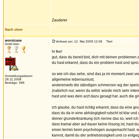
Zauderer
Nach oben
worstcase
Verfasst am: 12. Mai 2009 12:06
Titel:
Gold-User
hi fee!
gut, dass du bereit bist, dich mit deinen problemen 
du hast erkannt, dass du ein problem hast und sprich
so wie ich das sehe, sind das ja im moment zwei ve
Anmeldungsdatum:
allgemeine lebensunlust,
28.11.2008
Beiträge: 596
andererseits die ständigen schmerzen wg der spei
(natürlich nur, wenn du willst: würde mich sehr int
hast und was dein arzt dazu gesagt hat. auch die gr
ich glaube, du hast richtig erkannt, dass da eine 
dass du da in eine abhängigkeit rutscht ist klar un
deiner grunderkrankung (ich nenne das so, weil ich w
dass tramal aber auf dauer keine lösung ist, hast 
einen termin beim psychologen ausgemacht hast. wei
kannst, damit du der antriebslosigkeit und co entg