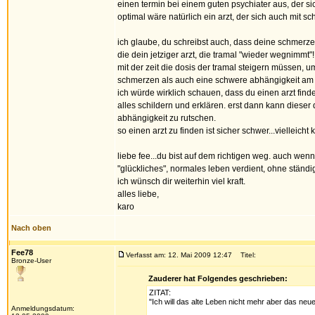
einen termin bei einem guten psychiater aus, der si
optimal wäre natürlich ein arzt, der sich auch mit 
ich glaube, du schreibst auch, dass deine schmerze
die dein jetziger arzt, die tramal "wieder wegnimmt"
mit der zeit die dosis der tramal steigern müssen, u
schmerzen als auch eine schwere abhängigkeit am 
ich würde wirklich schauen, dass du einen arzt find
alles schildern und erklären. erst dann kann dieser d
abhängigkeit zu rutschen.
so einen arzt zu finden ist sicher schwer...vielleich
liebe fee...du bist auf dem richtigen weg. auch wenn 
"glückliches", normales leben verdient, ohne ständig
ich wünsch dir weiterhin viel kraft.
alles liebe,
karo
Nach oben
Fee78
Verfasst am: 12. Mai 2009 12:47
Titel:
Bronze-User
Zauderer hat Folgendes geschrieben:
ZITAT:
"Ich will das alte Leben nicht mehr aber das neue
Anmeldungsdatum: