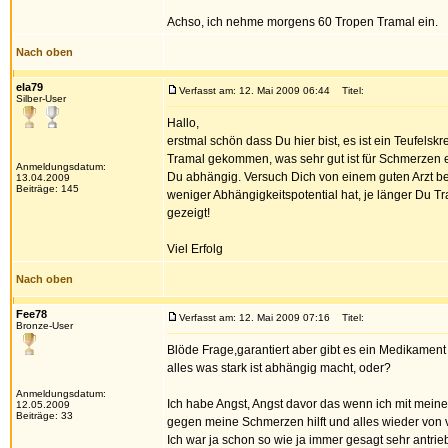
Achso, ich nehme morgens 60 Tropen Tramal ein.
Nach oben
ela79
Verfasst am: 12. Mai 2009 06:44
Titel:
Silber-User
Hallo,
erstmal schön dass Du hier bist, es ist ein Teufelsk
Tramal gekommen, was sehr gut ist für Schmerzen etc.
Anmeldungsdatum:
Du abhängig. Versuch Dich von einem guten Arzt 
13.04.2009
Beiträge: 145
weniger Abhängigkeitspotential hat, je länger Du 
gezeigt!
Viel Erfolg
Nach oben
Fee78
Verfasst am: 12. Mai 2009 07:16
Titel:
Bronze-User
Blöde Frage,garantiert aber gibt es ein Medikament
alles was stark ist abhängig macht, oder?
Anmeldungsdatum:
Ich habe Angst, Angst davor das wenn ich mit meine
12.05.2009
Beiträge: 33
gegen meine Schmerzen hilft und alles wieder von 
Ich war ja schon so wie ja immer gesagt sehr antr