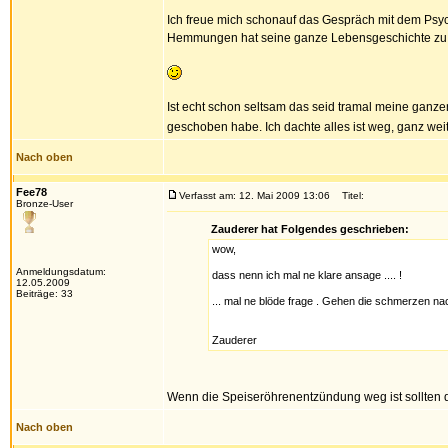
Ich freue mich schonauf das Gespräch mit dem Psy
Hemmungen hat seine ganze Lebensgeschichte zu
Ist echt schon seltsam das seid tramal meine ganz
geschoben habe. Ich dachte alles ist weg, ganz we
Nach oben
Fee78
Verfasst am: 12. Mai 2009 13:06
Titel:
Bronze-User
Zauderer hat Folgendes geschrieben:
wow,
Anmeldungsdatum:
dass nenn ich mal ne klare ansage .... !
12.05.2009
Beiträge: 33
... mal ne blöde frage . Gehen die schmerzen n
Zauderer
Wenn die Speiseröhrenentzündung weg ist sollten d
Nach oben