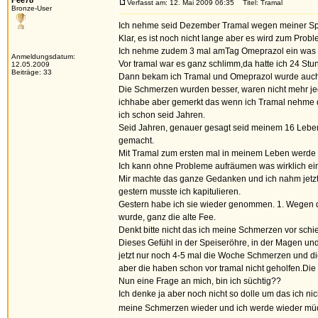
Fee78
Verfasst am: 12. Mai 2009 06:35
Titel: Tramal
Bronze-User
Ich nehme seid Dezember Tramal wegen meiner Sp
Klar, es ist noch nicht lange aber es wird zum Probl
Ich nehme zudem 3 mal amTag Omeprazol ein was ok 
Anmeldungsdatum:
Vor tramal war es ganz schlimm,da hatte ich 24 S
12.05.2009
Beiträge: 33
Dann bekam ich Tramal und Omeprazol wurde auch
Die Schmerzen wurden besser, waren nicht mehr je
ichhabe aber gemerkt das wenn ich Tramal nehme das
ich schon seid Jahren.
Seid Jahren, genauer gesagt seid meinem 16 Lebens
gemacht.
Mit Tramal zum ersten mal in meinem Leben werde i
Ich kann ohne Probleme aufräumen was wirklich ein 
Mir machte das ganze Gedanken und ich nahm jetzt
gestern musste ich kapitulieren.
Gestern habe ich sie wieder genommen. 1. Wegen 
wurde, ganz die alte Fee.
Denkt bitte nicht das ich meine Schmerzen vor schi
Dieses Gefühl in der Speiseröhre, in der Magen und
jetzt nur noch 4-5 mal die Woche Schmerzen und di
aber die haben schon vor tramal nicht geholfen.Die
Nun eine Frage an mich, bin ich süchtig??
Ich denke ja aber noch nicht so dolle um das ich 
meine Schmerzen wieder und ich werde wieder m