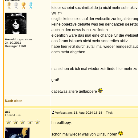
Platin-User
leider scheint suchtmittel.de ja nicht mehr sehr aktiv
WHY?
es gibt keine texte auf der webseite zur legalisierung
keine objektive debatte was bei der ganzen gesetzge
auch in den news ist nix zu finden
eigentlich wäre das mal eine chance für die webseit
Anmeldungsdatum:
das forum ist auch nicht mehr sonderlich aktiv.
24.10.2011
Beiträge: 1169
habe hier jetzt durch zufall mal wieder reingeschau
doch mehr abgehen.
mal sehen ob ich mal wieder zeit finde hier mehr zu 
gruß
dat etwas ältere geflappere
Nach oben
ast
Verfasst am: 13. Aug 2024 18:18
Titel:
Foren-Guru
hi realflippy,
schön mal wieder was von Dir zu hören