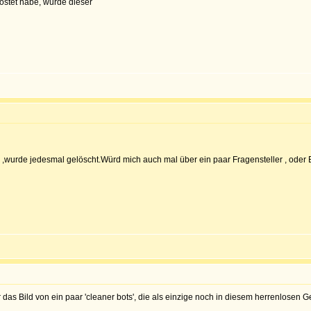
stet habe, wurde dieser
n ,wurde jedesmal gelöscht.Würd mich auch mal über ein paar Fragensteller , oder 
er das Bild von ein paar 'cleaner bots', die als einzige noch in diesem herrenlose