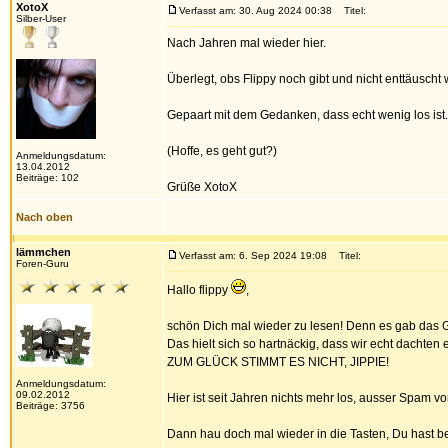
XotoX
Verfasst am: 30. Aug 2024 00:38
Titel:
Silber-User
Nach Jahren mal wieder hier.
Überlegt, obs Flippy noch gibt und nicht enttäuscht
Gepaart mit dem Gedanken, dass echt wenig los ist
(Hoffe, es geht gut?)
Anmeldungsdatum:
13.04.2012
Beiträge: 102
Grüße XotoX
Nach oben
lämmchen
Verfasst am: 6. Sep 2024 19:08
Titel:
Foren-Guru
Hallo flippy
,
schön Dich mal wieder zu lesen! Denn es gab das Ge
Das hielt sich so hartnäckig, dass wir echt dachten 
ZUM GLÜCK STIMMT ES NICHT, JIPPIE!
Anmeldungsdatum:
09.02.2012
Hier ist seit Jahren nichts mehr los, ausser Spam vo
Beiträge: 3756
Dann hau doch mal wieder in die Tasten, Du hast 