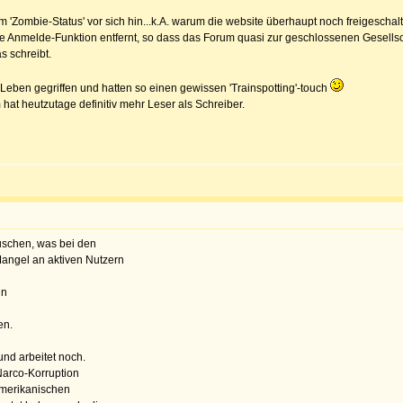
m 'Zombie-Status' vor sich hin...k.A. warum die website überhaupt noch freigeschal
nmelde-Funktion entfernt, so dass das Forum quasi zur geschlossenen Gesellscha
s schreibt.
 Leben gegriffen und hatten so einen gewissen 'Trainspotting'-touch
 hat heutzutage definitiv mehr Leser als Schreiber.
auschen, was bei den
Mangel an aktiven Nutzern
in
en.
und arbeitet noch.
 Narco-Korruption
amerikanischen