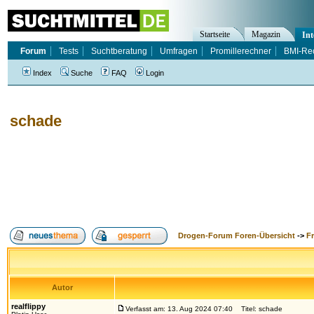
Startseite
Magazin
Int
Forum
Tests
Suchtberatung
Umfragen
Promillerechner
BMI-Re
Index
Suche
FAQ
Login
schade
Drogen-Forum Foren-Übersicht
->
F
Autor
realflippy
Verfasst am: 13. Aug 2024 07:40
Titel: schade