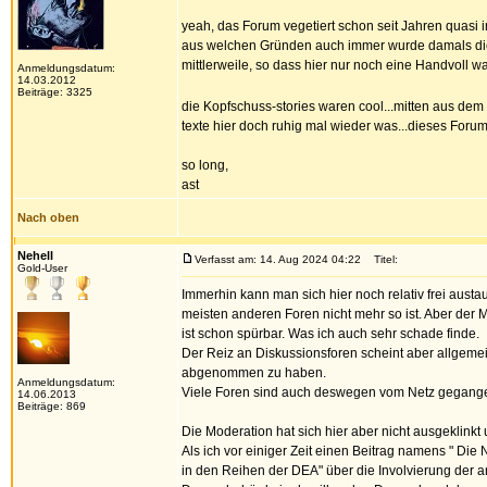
yeah, das Forum vegetiert schon seit Jahren quasi i
aus welchen Gründen auch immer wurde damals die A
mittlerweile, so dass hier nur noch eine Handvoll wa
Anmeldungsdatum:
14.03.2012
Beiträge: 3325
die Kopfschuss-stories waren cool...mitten aus dem
texte hier doch ruhig mal wieder was...dieses Forum
so long,
ast
Nach oben
Nehell
Verfasst am: 14. Aug 2024 04:22
Titel:
Gold-User
Immerhin kann man sich hier noch relativ frei aust
meisten anderen Foren nicht mehr so ist. Aber der 
ist schon spürbar. Was ich auch sehr schade finde.
Der Reiz an Diskussionsforen scheint aber allgeme
abgenommen zu haben.
Anmeldungsdatum:
Viele Foren sind auch deswegen vom Netz gegang
14.06.2013
Beiträge: 869
Die Moderation hat sich hier aber nicht ausgeklinkt 
Als ich vor einiger Zeit einen Beitrag namens " Die
in den Reihen der DEA" über die Involvierung der 