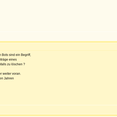
Bots sind ein Begriff,
träge eines
alls zu löschen ?
er weiter voran.
gen Jahren