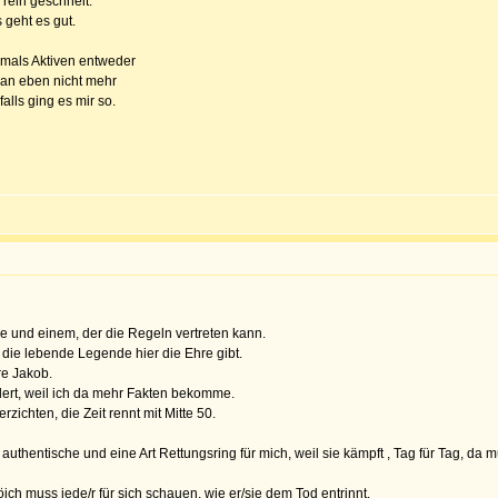
 rein geschneit.
 geht es gut.
hemals Aktiven entweder
man eben nicht mehr
lls ging es mir so.
äge und einem, der die Regeln vertreten kann.
h die lebende Legende hier die Ehre gibt.
re Jakob.
ert, weil ich da mehr Fakten bekomme.
rzichten, die Zeit rennt mit Mitte 50.
authentische und eine Art Rettungsring für mich, weil sie kämpft , Tag für Tag, da 
ich muss jede/r für sich schauen, wie er/sie dem Tod entrinnt.