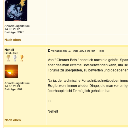
Anmeldungsdatum:
14.03.2012
Beiträge: 3325
Nach oben
Nehell
Verfasst am: 17. Aug 2024 06:59
Titel:
Gold-User
Von " Cleaner Bots " habe ich noch nie gehört. Spam 
aber das man externe Bots verwenden kann, um Bei
Forums zu überprüfen, zu bewerten und gegebenenf
Na ja, der technische Fortschritt schreitet eben imm
Anmeldungsdatum:
Es gibt wohl immer wieder Dinge, die man vor eini
14.06.2013
Beiträge: 869
überhaupt nicht für möglich gehalten hat.
LG
Nehell
Nach oben