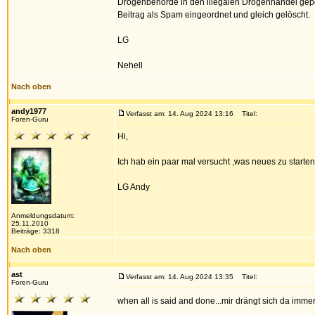
Drogenbehörde in den illegalen Drogenhandel gepo
Beitrag als Spam eingeordnet und gleich gelöscht.
LG
Nehell
Nach oben
andy1977
Verfasst am: 14. Aug 2024 13:16
Titel:
Foren-Guru
Hi,
Ich hab ein paar mal versucht ,was neues zu starte
LG Andy
Anmeldungsdatum:
25.11.2010
Beiträge: 3318
Nach oben
ast
Verfasst am: 14. Aug 2024 13:35
Titel:
Foren-Guru
when all is said and done...mir drängt sich da imm