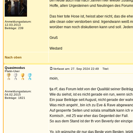
bin heute auch mal nach Jahren hier wieder zufällig
Hoffe, allen Urgesteinen und Neulingen des Forums
Das hier tote Hose ist, heisst aber nicht, das die e
alle clean oder verstorben sind. Irgendwann weiß 
Anmeldungsdatum:
12.03.2013
worüber man noch diskutieren kann und soll. Jedenfa
Beiträge: 239
Gruß
Wedard
Nach oben
Quasimodus
Verfasst am: 27. Sep 2024 22:49
Titel:
Platin-User
moin,
tja rF, das Forum lebt von der Qualität seiner Beitr
Anmeldungsdatum:
Wie du siehst, ist es nicht gerade ein run, wenn sic
04.02.2015
Beiträge: 1821
Ein paar Beiträge seit August, nicht gerade der wah
Was mich angeht , bin ich zu Eve & Rave abgewand
Auf gesperrte Seiten und solala smalltalk kann ich ve
Komisch , mit 25 war eher das Gegenteil der Fall.
So aus dem Stand ist der th von Beverly der einzige 
Yo, ich wünsche dir nur das Beste vom Besten, letztö