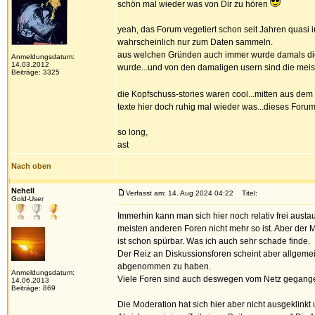
schön mal wieder was von Dir zu hören
yeah, das Forum vegetiert schon seit Jahren quasi im
wahrscheinlich nur zum Daten sammeln.
aus welchen Gründen auch immer wurde damals die 
Anmeldungsdatum:
14.03.2012
wurde...und von den damaligen usern sind die meiste
Beiträge: 3325
die Kopfschuss-stories waren cool...mitten aus dem
texte hier doch ruhig mal wieder was...dieses Forum
so long,
ast
Nach oben
Nehell
Verfasst am: 14. Aug 2024 04:22
Titel:
Gold-User
Immerhin kann man sich hier noch relativ frei aust
meisten anderen Foren nicht mehr so ist. Aber der 
ist schon spürbar. Was ich auch sehr schade finde.
Der Reiz an Diskussionsforen scheint aber allgeme
abgenommen zu haben.
Anmeldungsdatum:
Viele Foren sind auch deswegen vom Netz gegang
14.06.2013
Beiträge: 869
Die Moderation hat sich hier aber nicht ausgeklinkt 