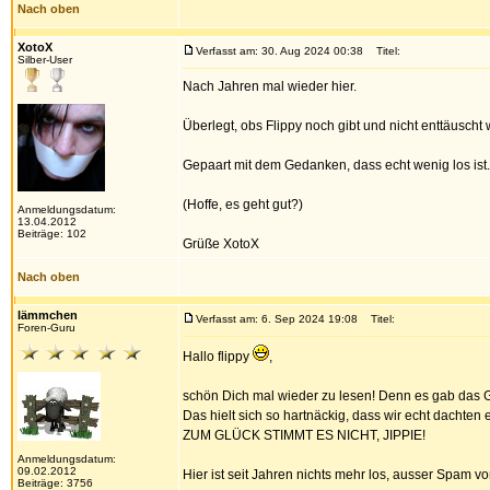
Nach oben
XotoX
Verfasst am: 30. Aug 2024 00:38
Titel:
Silber-User
Nach Jahren mal wieder hier.
Überlegt, obs Flippy noch gibt und nicht enttäuscht
Gepaart mit dem Gedanken, dass echt wenig los ist
(Hoffe, es geht gut?)
Anmeldungsdatum:
13.04.2012
Beiträge: 102
Grüße XotoX
Nach oben
lämmchen
Verfasst am: 6. Sep 2024 19:08
Titel:
Foren-Guru
Hallo flippy
,
schön Dich mal wieder zu lesen! Denn es gab das Ge
Das hielt sich so hartnäckig, dass wir echt dachten 
ZUM GLÜCK STIMMT ES NICHT, JIPPIE!
Anmeldungsdatum:
09.02.2012
Hier ist seit Jahren nichts mehr los, ausser Spam vo
Beiträge: 3756