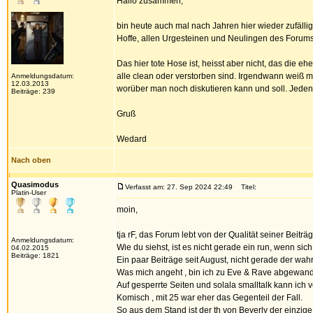
Hallo zusammen,
bin heute auch mal nach Jahren hier wieder zufällig
Hoffe, allen Urgesteinen und Neulingen des Forums
Das hier tote Hose ist, heisst aber nicht, das die e
alle clean oder verstorben sind. Irgendwann weiß 
Anmeldungsdatum:
12.03.2013
worüber man noch diskutieren kann und soll. Jedenfa
Beiträge: 239
Gruß
Wedard
Nach oben
Quasimodus
Verfasst am: 27. Sep 2024 22:49
Titel:
Platin-User
moin,
tja rF, das Forum lebt von der Qualität seiner Beitr
Anmeldungsdatum:
Wie du siehst, ist es nicht gerade ein run, wenn sic
04.02.2015
Beiträge: 1821
Ein paar Beiträge seit August, nicht gerade der wah
Was mich angeht , bin ich zu Eve & Rave abgewand
Auf gesperrte Seiten und solala smalltalk kann ich ve
Komisch , mit 25 war eher das Gegenteil der Fall.
So aus dem Stand ist der th von Beverly der einzige