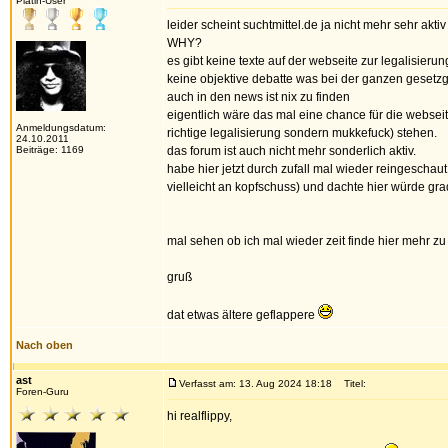
Platin-User
leider scheint suchtmittel.de ja nicht mehr sehr aktiv
WHY?
es gibt keine texte auf der webseite zur legalisierung
keine objektive debatte was bei der ganzen gesetzge
auch in den news ist nix zu finden
eigentlich wäre das mal eine chance für die webseit
Anmeldungsdatum:
richtige legalisierung sondern mukkefuck) stehen.
24.10.2011
Beiträge: 1169
das forum ist auch nicht mehr sonderlich aktiv.
habe hier jetzt durch zufall mal wieder reingeschau
vielleicht an kopfschuss) und dachte hier würde gr
mal sehen ob ich mal wieder zeit finde hier mehr zu 
gruß
dat etwas ältere geflappere
Nach oben
ast
Verfasst am: 13. Aug 2024 18:18
Titel:
Foren-Guru
hi realflippy,