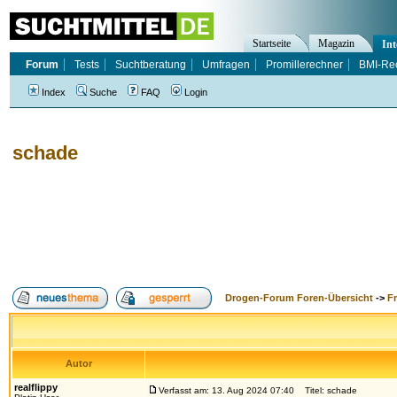
Startseite
Magazin
Int
Forum
Tests
Suchtberatung
Umfragen
Promillerechner
BMI-Re
Index
Suche
FAQ
Login
schade
Drogen-Forum Foren-Übersicht
->
F
Autor
realflippy
Verfasst am: 13. Aug 2024 07:40
Titel: schade