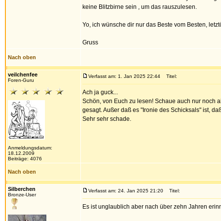
keine Blitzbirne sein , um das rauszulesen.
Yo, ich wünsche dir nur das Beste vom Besten, letztö
Gruss
Nach oben
veilchenfee
Verfasst am: 1. Jan 2025 22:44
Titel:
Foren-Guru
Ach ja guck...
Schön, von Euch zu lesen! Schaue auch nur noch all
gesagt. Außer daß es "Ironie des Schicksals" ist, d
Sehr sehr schade.
Anmeldungsdatum:
18.12.2009
Beiträge: 4076
Nach oben
Silberchen
Verfasst am: 24. Jan 2025 21:20
Titel:
Bronze-User
Es ist unglaublich aber nach über zehn Jahren erin