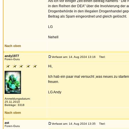
Als ich vor einiger Zeit einen Beitrag namens " Die
in den Reihen der DEA" über die Involvierung der 
Drogenbehörde in den illegalen Drogenhandel gepo
Beitrag als Spam eingeordnet und gleich gelöscht.
LG
Nehell
Nach oben
andy1977
Verfasst am: 14. Aug 2024 13:16
Titel:
Foren-Guru
Hi,
Ich hab ein paar mal versucht ,was neues zu starte
freuen.
LG Andy
Anmeldungsdatum:
25.11.2010
Beiträge: 3318
Nach oben
ast
Verfasst am: 14. Aug 2024 13:35
Titel:
Foren-Guru