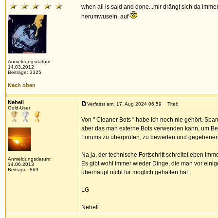
when all is said and done...mir drängt sich da imme
herumwuseln, auf
Anmeldungsdatum:
14.03.2012
Beiträge: 3325
Nach oben
Nehell
Verfasst am: 17. Aug 2024 06:59
Titel:
Gold-User
Von " Cleaner Bots " habe ich noch nie gehört. Spam 
aber das man externe Bots verwenden kann, um Bei
Forums zu überprüfen, zu bewerten und gegebenenf
Na ja, der technische Fortschritt schreitet eben imm
Anmeldungsdatum:
Es gibt wohl immer wieder Dinge, die man vor eini
14.06.2013
Beiträge: 869
überhaupt nicht für möglich gehalten hat.
LG
Nehell