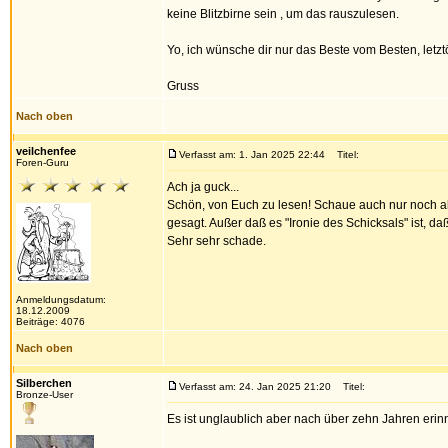
keine Blitzbirne sein , um das rauszulesen.
Yo, ich wünsche dir nur das Beste vom Besten, letztö
Gruss
Nach oben
veilchenfee
Verfasst am: 1. Jan 2025 22:44
Titel:
Foren-Guru
Ach ja guck...
Schön, von Euch zu lesen! Schaue auch nur noch all
gesagt. Außer daß es "Ironie des Schicksals" ist, d
Sehr sehr schade.
Anmeldungsdatum:
18.12.2009
Beiträge: 4076
Nach oben
Silberchen
Verfasst am: 24. Jan 2025 21:20
Titel:
Bronze-User
Es ist unglaublich aber nach über zehn Jahren erin