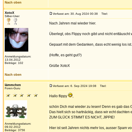
Nach oben
XotoX
Verfasst am: 30. Aug 2024 00:38
Titel:
Silber-User
Nach Jahren mal wieder hier.
Überlegt, obs Flippy noch gibt und nicht enttäuscht
Gepaart mit dem Gedanken, dass echt wenig los ist
(Hoffe, es geht gut?)
Anmeldungsdatum:
13.04.2012
Beiträge: 102
Grüße XotoX
Nach oben
lämmchen
Verfasst am: 6. Sep 2024 19:08
Titel:
Foren-Guru
Hallo flippy
,
schön Dich mal wieder zu lesen! Denn es gab das Ge
Das hielt sich so hartnäckig, dass wir echt dachten 
ZUM GLÜCK STIMMT ES NICHT, JIPPIE!
Anmeldungsdatum:
09.02.2012
Hier ist seit Jahren nichts mehr los, ausser Spam vo
Beiträge: 3756