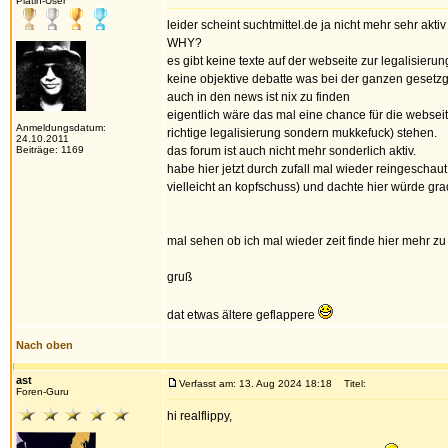
Platin-User
leider scheint suchtmittel.de ja nicht mehr sehr aktiv
WHY?
es gibt keine texte auf der webseite zur legalisierung
keine objektive debatte was bei der ganzen gesetzge
auch in den news ist nix zu finden
eigentlich wäre das mal eine chance für die webseit
Anmeldungsdatum:
richtige legalisierung sondern mukkefuck) stehen.
24.10.2011
Beiträge: 1169
das forum ist auch nicht mehr sonderlich aktiv.
habe hier jetzt durch zufall mal wieder reingeschau
vielleicht an kopfschuss) und dachte hier würde gr
mal sehen ob ich mal wieder zeit finde hier mehr zu 
gruß
dat etwas ältere geflappere
Nach oben
ast
Verfasst am: 13. Aug 2024 18:18
Titel:
Foren-Guru
hi realflippy,