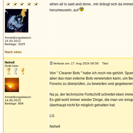
when all is said and done...mir drängt sich da imme
herumwuseln, auf
Anmeldungsdatum:
14.03.2012
Beiträge: 3325
Nach oben
Nehell
Verfasst am: 17. Aug 2024 06:59
Titel:
Gold-User
Von " Cleaner Bots " habe ich noch nie gehört. Spam 
aber das man externe Bots verwenden kann, um Bei
Forums zu überprüfen, zu bewerten und gegebenenf
Na ja, der technische Fortschritt schreitet eben imm
Anmeldungsdatum:
Es gibt wohl immer wieder Dinge, die man vor eini
14.06.2013
Beiträge: 869
überhaupt nicht für möglich gehalten hat.
LG
Nehell