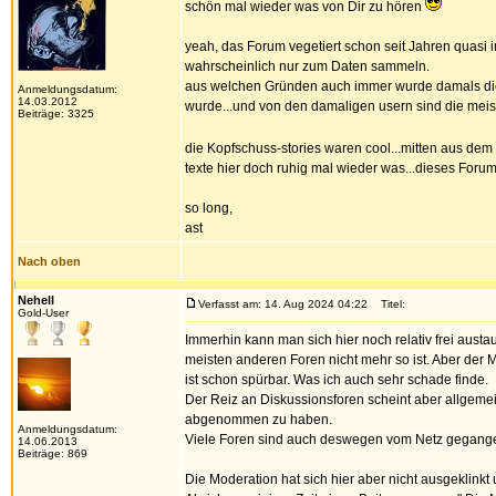
schön mal wieder was von Dir zu hören
yeah, das Forum vegetiert schon seit Jahren quasi im
wahrscheinlich nur zum Daten sammeln.
aus welchen Gründen auch immer wurde damals die 
Anmeldungsdatum:
14.03.2012
wurde...und von den damaligen usern sind die meiste
Beiträge: 3325
die Kopfschuss-stories waren cool...mitten aus dem
texte hier doch ruhig mal wieder was...dieses Forum
so long,
ast
Nach oben
Nehell
Verfasst am: 14. Aug 2024 04:22
Titel:
Gold-User
Immerhin kann man sich hier noch relativ frei aust
meisten anderen Foren nicht mehr so ist. Aber der 
ist schon spürbar. Was ich auch sehr schade finde.
Der Reiz an Diskussionsforen scheint aber allgeme
abgenommen zu haben.
Anmeldungsdatum:
Viele Foren sind auch deswegen vom Netz gegang
14.06.2013
Beiträge: 869
Die Moderation hat sich hier aber nicht ausgeklinkt 