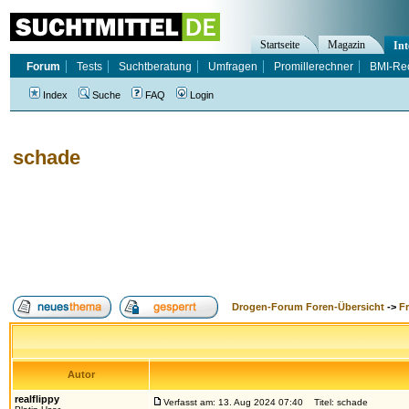
Startseite
Magazin
Int
Forum
Tests
Suchtberatung
Umfragen
Promillerechner
BMI-Re
Index
Suche
FAQ
Login
schade
Drogen-Forum Foren-Übersicht
->
F
Autor
realflippy
Verfasst am: 13. Aug 2024 07:40
Titel: schade