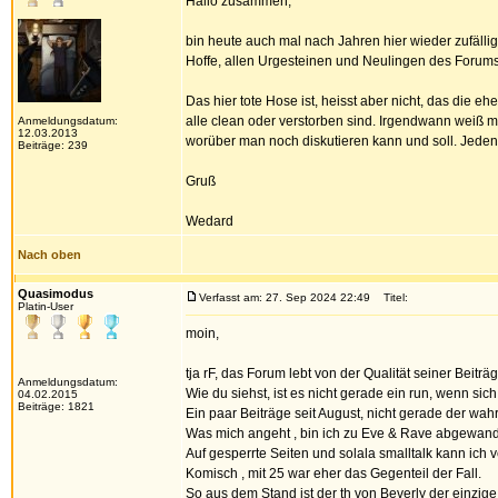
Hallo zusammen,
bin heute auch mal nach Jahren hier wieder zufällig
Hoffe, allen Urgesteinen und Neulingen des Forums
Das hier tote Hose ist, heisst aber nicht, das die e
alle clean oder verstorben sind. Irgendwann weiß 
Anmeldungsdatum:
12.03.2013
worüber man noch diskutieren kann und soll. Jedenfa
Beiträge: 239
Gruß
Wedard
Nach oben
Quasimodus
Verfasst am: 27. Sep 2024 22:49
Titel:
Platin-User
moin,
tja rF, das Forum lebt von der Qualität seiner Beitr
Anmeldungsdatum:
Wie du siehst, ist es nicht gerade ein run, wenn sic
04.02.2015
Beiträge: 1821
Ein paar Beiträge seit August, nicht gerade der wah
Was mich angeht , bin ich zu Eve & Rave abgewand
Auf gesperrte Seiten und solala smalltalk kann ich ve
Komisch , mit 25 war eher das Gegenteil der Fall.
So aus dem Stand ist der th von Beverly der einzige