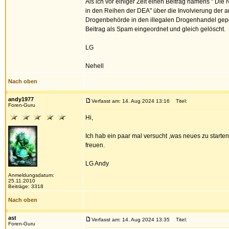
Als ich vor einiger Zeit einen Beitrag namens " Die
in den Reihen der DEA" über die Involvierung der 
Drogenbehörde in den illegalen Drogenhandel gepo
Beitrag als Spam eingeordnet und gleich gelöscht.
LG
Nehell
Nach oben
andy1977
Verfasst am: 14. Aug 2024 13:16
Titel:
Foren-Guru
Hi,
Ich hab ein paar mal versucht ,was neues zu starte
freuen.
LG Andy
Anmeldungsdatum:
25.11.2010
Beiträge: 3318
Nach oben
ast
Verfasst am: 14. Aug 2024 13:35
Titel:
Foren-Guru