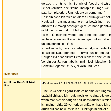
geraucht, ich fühle mich frei wie ein Vogel und wür
Leider kommt zur Zeit keine Therapie in Frage, wei
paar kompliziertere Ummeldereien vornehmen).
Deshalb habe ich mich an dieses Forum gewendet.
Heute z.B. - das muss man erst mal bewältigen - sc
auf dem Heimweg besorgen geht. Ich habe geantwortet
nicht mehr standhaft zu bleiben.
Es wird für mich nie wieder "das eine Feierabend" 
sechs oder sieben Bier am Abend getrunken habe. I
unkonzenriert sein lässt.
Ich will einfach, dass das Leben so ist, wie heute, 
Ich will die Natur genießen, ich will Lust haben a
Übrigens: die "addiktive Persönlichkeit" habe ich mi
Vor einigen Jahren habe ich mal mit ein bisschen 
Ganz im Gegenteil zu Alk, Nikotin und Gras.
Nach oben
Addiktive Persönlichkeit
Verfasst am: 28. Jul 2008 21:35
Titel: Wie es mir heute e
Gast
... heute war eines ganz klar: ich nehme den ungefäh
tatsächlich habe ich heute noch keine zigarette gera
wenn man sich vor augen hält, dass rauchen letztendl
ich meinen cirka 29 vorherigen anläufen habe ich ei
druck auf das bewusstsein ausübt: "gib mir nikotin. i