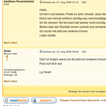
Addiktive Persönlichkeit
Verfasst am: 21. Aug 2008 01:13
Titel:
Gast
Hallo,
ich bin's mal wieder. Finde es sehr schade, dass hi
Denn wer einmal wirklich süchtig war, wird bestätige
Ich für meinen Teil bin jetzt mal wieder nicht süchtig
Bisher kam der Rückfall immer schnell und zerstörer
Ich suche mir jetzt ein anderes Forum.
Liebe Grüße
Nach oben
Sinah
Verfasst am: 22. Aug 2008 08:48
Titel:
Bronze-User
Darf ich fragen wieso du dir jetzt ein anderes Forum
Pass auf dich auf.
Anmeldungsdatum:
Lg Sinah
25.07.2008
Beiträge: 36
Nach oben
Beiträge der letzten Zeit anzeigen
Drogen-Forum Foren-Übersicht
->
E