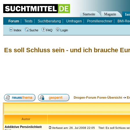
Startseite
Magazin
Int
Forum
Tests
Suchtberatung
Umfragen
Promillerechner
BMI-Re
Index
Suche
FAQ
Login
Es soll Schluss sein - und ich brauche Eur
Drogen-Forum Foren-Übersicht
->
E
Autor
Addiktive Persönlichkeit
Verfasst am: 26. Jul 2008 22:05
Titel: Es soll Schluss se