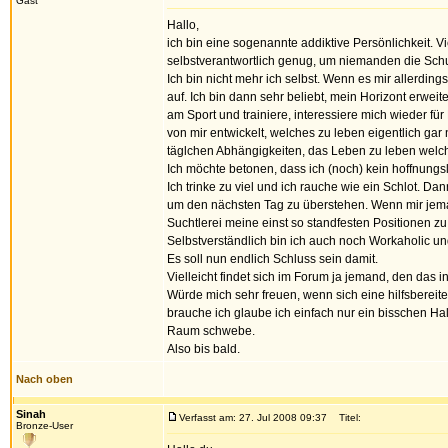
Gast
Hallo,
ich bin eine sogenannte addiktive Persönlichkeit. V
selbstverantwortlich genug, um niemanden die Schu
Ich bin nicht mehr ich selbst. Wenn es mir allerding
auf. Ich bin dann sehr beliebt, mein Horizont erwe
am Sport und trainiere, interessiere mich wieder für 
von mir entwickelt, welches zu leben eigentlich ga
täglchen Abhängigkeiten, das Leben zu leben welche
Ich möchte betonen, dass ich (noch) kein hoffnungslo
Ich trinke zu viel und ich rauche wie ein Schlot. 
um den nächsten Tag zu überstehen. Wenn mir jemand
Suchtlerei meine einst so standfesten Positionen zu 
Selbstverständlich bin ich auch noch Workaholic und
Es soll nun endlich Schluss sein damit.
Vielleicht findet sich im Forum ja jemand, den das in
Würde mich sehr freuen, wenn sich eine hilfsbereite
brauche ich glaube ich einfach nur ein bisschen Hal
Raum schwebe.
Also bis bald.
Nach oben
Sinah
Verfasst am: 27. Jul 2008 09:37
Titel:
Bronze-User