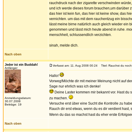
rauchdruck nach der zigarette verschwinden würde, 
und ich werde dieses forum brauchen,um darüber zu
das hier ist kein fun, das hier ist keine show, das 
vernichten. um das mit dem rauchentzug ein bissch
lässt meine birne natürlich auch gleich wieder ein
genommen und lässt mich heute abend in ruhe. morg
menschheit, schlussendlich verzichten.
sinah, melde dich.
Nach oben
Jeder ist ein Buddah!
Verfasst am: 11. Aug 2008 00:24
Titel: Rauchst du noch
Anfänger
Hallo!
Vorweg!Möchte dir mit meiner Meinung nicht auf den
Sage nur ehrlich was ich denke!
Deine Laster kommen mir bekannt vor. Hast du sc
zu machen.
Anmeldungsdatum:
30.07.2008
Versuche erst über eine Sucht die Kontrolle zu hab
Beiträge: 19
Rauch dir erst etwas, wenn du es dir verdient hast, 
Wenn du das so machst hast du eher erste Erfolgse
Nach oben