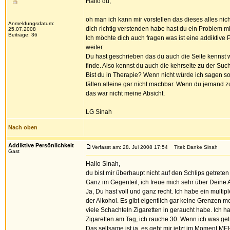
Hallo du,
oh man ich kann mir vorstellen das dieses alles nic
Anmeldungsdatum:
dich richtig verstenden habe hast du ein Problem mit
25.07.2008
Beiträge: 36
Ich möchte dich auch fragen was ist eine addiktive P
weiter.
Du hast geschrieben das du auch die Seite kennst wi
finde. Also kennst du auch die kehrseite zu der Such
Bist du in Therapie? Wenn nicht würde ich sagen sol
fällen alleine gar nicht machbar. Wenn du jemand zu
das war nicht meine Absicht.
LG Sinah
Nach oben
Addiktive Persönlichkeit
Verfasst am: 28. Jul 2008 17:54
Titel: Danke Sinah
Gast
Hallo Sinah,
du bist mir überhaupt nicht auf den Schlips getreten
Ganz im Gegenteil, ich freue mich sehr über Deine 
Ja, Du hast voll und ganz recht. Ich habe ein mult
der Alkohol. Es gibt eigentlich gar keine Grenzen m
viele Schachteln Zigaretten in geraucht habe. Ich habe
Zigaretten am Tag, ich rauche 30. Wenn ich was get
Das seltsame ist ja, es geht mir jetzt im Moment 