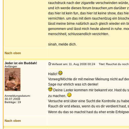
rauchdruck nach der zigarette verschwinden würde, 
und ich werde dieses forum brauchen,um darüber zu
das hier ist kein fun, das hier ist keine show, das 
vernichten. um das mit dem rauchentzug ein bissch
lässt meine birne natürlich auch gleich wieder ein
genommen und lässt mich heute abend in ruhe. morg
menschheit, schlussendlich verzichten.
sinah, melde dich.
Nach oben
Jeder ist ein Buddah!
Verfasst am: 11. Aug 2008 00:24
Titel: Rauchst du noch
Anfänger
Hallo!
Vorweg!Möchte dir mit meiner Meinung nicht auf den
Sage nur ehrlich was ich denke!
Deine Laster kommen mir bekannt vor. Hast du sc
zu machen.
Anmeldungsdatum:
30.07.2008
Versuche erst über eine Sucht die Kontrolle zu hab
Beiträge: 19
Rauch dir erst etwas, wenn du es dir verdient hast, 
Wenn du das so machst hast du eher erste Erfolgse
Nach oben