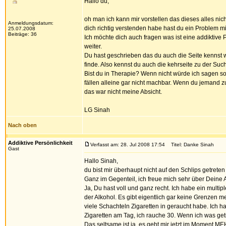
Hallo du,
oh man ich kann mir vorstellen das dieses alles nic
Anmeldungsdatum:
dich richtig verstenden habe hast du ein Problem mit
25.07.2008
Beiträge: 36
Ich möchte dich auch fragen was ist eine addiktive P
weiter.
Du hast geschrieben das du auch die Seite kennst wi
finde. Also kennst du auch die kehrseite zu der Such
Bist du in Therapie? Wenn nicht würde ich sagen sol
fällen alleine gar nicht machbar. Wenn du jemand zu
das war nicht meine Absicht.
LG Sinah
Nach oben
Addiktive Persönlichkeit
Verfasst am: 28. Jul 2008 17:54
Titel: Danke Sinah
Gast
Hallo Sinah,
du bist mir überhaupt nicht auf den Schlips getreten
Ganz im Gegenteil, ich freue mich sehr über Deine 
Ja, Du hast voll und ganz recht. Ich habe ein mult
der Alkohol. Es gibt eigentlich gar keine Grenzen m
viele Schachteln Zigaretten in geraucht habe. Ich habe
Zigaretten am Tag, ich rauche 30. Wenn ich was get
Das seltsame ist ja, es geht mir jetzt im Moment 