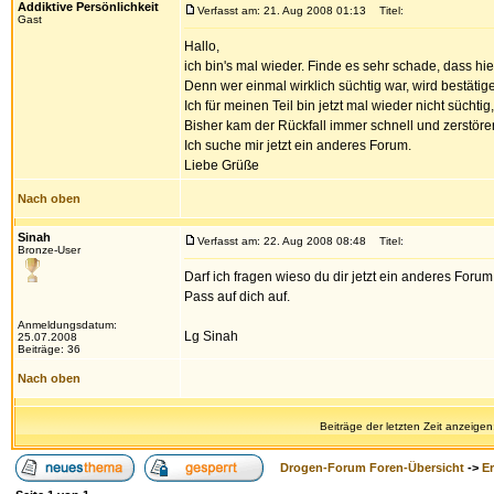
Addiktive Persönlichkeit
Verfasst am: 21. Aug 2008 01:13
Titel:
Gast
Hallo,
ich bin's mal wieder. Finde es sehr schade, dass hi
Denn wer einmal wirklich süchtig war, wird bestätige
Ich für meinen Teil bin jetzt mal wieder nicht süchtig
Bisher kam der Rückfall immer schnell und zerstörer
Ich suche mir jetzt ein anderes Forum.
Liebe Grüße
Nach oben
Sinah
Verfasst am: 22. Aug 2008 08:48
Titel:
Bronze-User
Darf ich fragen wieso du dir jetzt ein anderes Forum
Pass auf dich auf.
Anmeldungsdatum:
Lg Sinah
25.07.2008
Beiträge: 36
Nach oben
Beiträge der letzten Zeit anzeigen
Drogen-Forum Foren-Übersicht
->
E