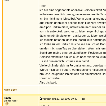
Gast
Hallo,
ich bin eine sogenannte addiktive Persönlichkeit. V
selbstverantwortlich genug, um niemanden die Schu
Ich bin nicht mehr ich selbst. Wenn es mir allerding
auf. Ich bin dann sehr beliebt, mein Horizont erwe
am Sport und trainiere, interessiere mich wieder für 
von mir entwickelt, welches zu leben eigentlich ga
täglchen Abhängigkeiten, das Leben zu leben welche
Ich möchte betonen, dass ich (noch) kein hoffnungslo
Ich trinke zu viel und ich rauche wie ein Schlot. 
um den nächsten Tag zu überstehen. Wenn mir jemand
Suchtlerei meine einst so standfesten Positionen zu 
Selbstverständlich bin ich auch noch Workaholic und
Es soll nun endlich Schluss sein damit.
Vielleicht findet sich im Forum ja jemand, den das in
Würde mich sehr freuen, wenn sich eine hilfsbereite
brauche ich glaube ich einfach nur ein bisschen Hal
Raum schwebe.
Also bis bald.
Nach oben
Sinah
Verfasst am: 27. Jul 2008 09:37
Titel:
Bronze-User