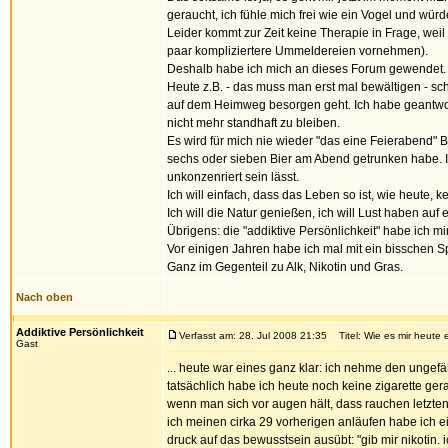
geraucht, ich fühle mich frei wie ein Vogel und wür
Leider kommt zur Zeit keine Therapie in Frage, wei
paar kompliziertere Ummeldereien vornehmen).
Deshalb habe ich mich an dieses Forum gewendet.
Heute z.B. - das muss man erst mal bewältigen - sc
auf dem Heimweg besorgen geht. Ich habe geantwortet
nicht mehr standhaft zu bleiben.
Es wird für mich nie wieder "das eine Feierabend" 
sechs oder sieben Bier am Abend getrunken habe. I
unkonzenriert sein lässt.
Ich will einfach, dass das Leben so ist, wie heute, 
Ich will die Natur genießen, ich will Lust haben a
Übrigens: die "addiktive Persönlichkeit" habe ich mi
Vor einigen Jahren habe ich mal mit ein bisschen 
Ganz im Gegenteil zu Alk, Nikotin und Gras.
Nach oben
Addiktive Persönlichkeit
Verfasst am: 28. Jul 2008 21:35
Titel: Wie es mir heute e
Gast
... heute war eines ganz klar: ich nehme den ungefäh
tatsächlich habe ich heute noch keine zigarette gera
wenn man sich vor augen hält, dass rauchen letztendl
ich meinen cirka 29 vorherigen anläufen habe ich ei
druck auf das bewusstsein ausübt: "gib mir nikotin. i