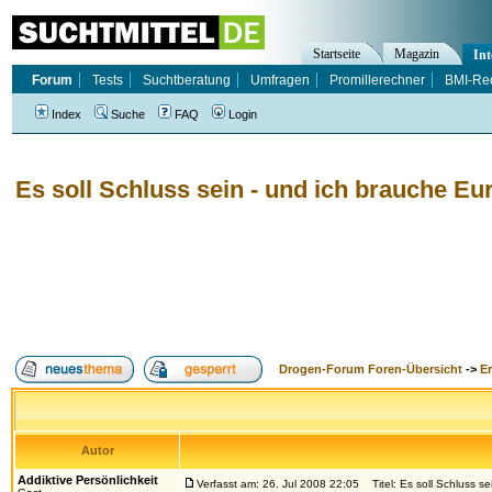
Startseite
Magazin
Int
Forum
Tests
Suchtberatung
Umfragen
Promillerechner
BMI-Re
Index
Suche
FAQ
Login
Es soll Schluss sein - und ich brauche Eur
Drogen-Forum Foren-Übersicht
->
E
Autor
Addiktive Persönlichkeit
Verfasst am: 26. Jul 2008 22:05
Titel: Es soll Schluss se