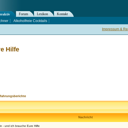
Forum
Lexikon
Kontakt
eraktiv
chner
Alkoholfreie Cocktails
Impressum & Rec
e Hilfe
rfahrungsberichte
Nachricht
in - und ich brauche Eure Hilfe