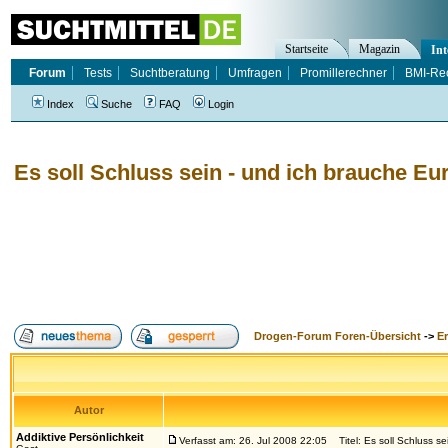
Startseite
Magazin
Int
Forum
Tests
Suchtberatung
Umfragen
Promillerechner
BMI-Re
Index
Suche
FAQ
Login
Es soll Schluss sein - und ich brauche Eur
Drogen-Forum Foren-Übersicht
->
E
Autor
Addiktive Persönlichkeit
Verfasst am: 26. Jul 2008 22:05
Titel: Es soll Schluss se