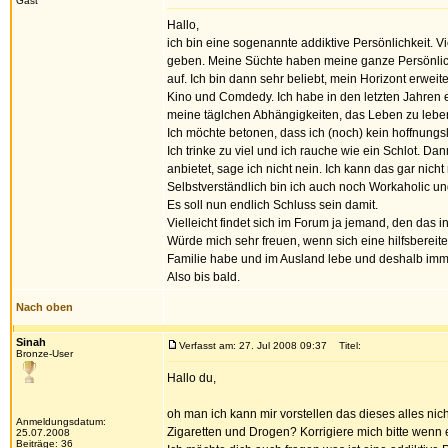
Gast
Hallo,
ich bin eine sogenannte addiktive Persönlichkeit. V
geben. Meine Süchte haben meine ganze Persönlichkei
auf. Ich bin dann sehr beliebt, mein Horizont erweit
Kino und Comdedy. Ich habe in den letzten Jahren ei
meine täglchen Abhängigkeiten, das Leben zu leben
Ich möchte betonen, dass ich (noch) kein hoffnungslo
Ich trinke zu viel und ich rauche wie ein Schlot.
anbietet, sage ich nicht nein. Ich kann das gar nich
Selbstverständlich bin ich auch noch Workaholic und
Es soll nun endlich Schluss sein damit.
Vielleicht findet sich im Forum ja jemand, den das in
Würde mich sehr freuen, wenn sich eine hilfsbereite
Familie habe und im Ausland lebe und deshalb imm
Also bis bald.
Nach oben
Sinah
Verfasst am: 27. Jul 2008 09:37
Titel:
Bronze-User
Hallo du,
oh man ich kann mir vorstellen das dieses alles nic
Anmeldungsdatum:
Zigaretten und Drogen? Korrigiere mich bitte wenn es
25.07.2008
Beiträge: 36