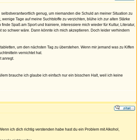
ich selbstverantwortlich genug, um niemanden die Schuld an meiner Situation zu
 wenige Tage auf meine Suchtstoffe zu verzichten, blühe ich zur alten Stärke
nde Spaß am Sport und trainiere, interessiere mich wieder für Kultur, Literatur,
icht so schwer wäre. Dann könnte ich mich akzeptieren. Doch leider verhindern
ztabletten, um den nächsten Tag zu überstehen. Wenn mir jemand was zu Kiffen
chtmitteln vernichtet hat.
t anregt.
llem brauche ich glaube ich einfach nur ein bisschen Halt, weil ich keine
 Wenn ich dich richtig verstenden habe hast du ein Problem mit Alkohol,