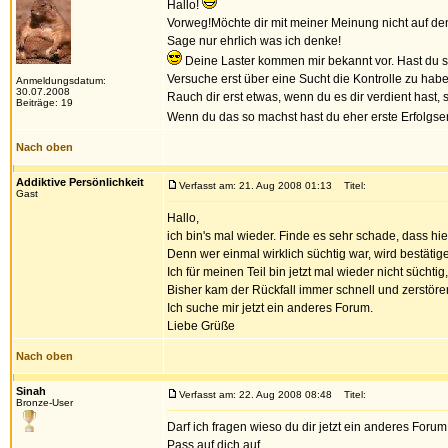
Hallo!
Vorweg!Möchte dir mit meiner Meinung nicht auf den
Sage nur ehrlich was ich denke!
Deine Laster kommen mir bekannt vor. Hast du s
Versuche erst über eine Sucht die Kontrolle zu hab
Anmeldungsdatum:
30.07.2008
Rauch dir erst etwas, wenn du es dir verdient hast, 
Beiträge: 19
Wenn du das so machst hast du eher erste Erfolgse
Nach oben
Addiktive Persönlichkeit
Verfasst am: 21. Aug 2008 01:13
Titel:
Gast
Hallo,
ich bin's mal wieder. Finde es sehr schade, dass hi
Denn wer einmal wirklich süchtig war, wird bestätige
Ich für meinen Teil bin jetzt mal wieder nicht süchtig
Bisher kam der Rückfall immer schnell und zerstörer
Ich suche mir jetzt ein anderes Forum.
Liebe Grüße
Nach oben
Sinah
Verfasst am: 22. Aug 2008 08:48
Titel:
Bronze-User
Darf ich fragen wieso du dir jetzt ein anderes Forum
Pass auf dich auf.