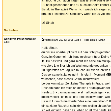
Ich möchte dich auch fragen was ist eine addiktive P
Du hast geschrieben das du auch die Seite kennst wi
Bist du in Therapie? Wenn nicht würde ich sagen so
brauchst ich höre zu. Und sorry wenn ich zu viel fra
LG Sinah
Nach oben
Addiktive Persönlichkeit
Verfasst am: 28. Jul 2008 17:54
Titel: Danke Sinah
Gast
Hallo Sinah,
du bist mir überhaupt nicht auf den Schlips getreten
Ganz im Gegenteil, ich freue mich sehr über Deine 
Ja, Du hast voll und ganz recht. Ich habe ein multi
wie viele Lite Bier ich am Wochenende getrunken habe,
10 Zigaretten am Tag, ich rauche 30. Wenn ich was 
Das seltsame ist ja, es geht mir jetzt im Moment M
wünschen, dass dieses Gefühl nicht weicht.
Leider kommt zur Zeit keine Therapie in Frage, we
Deshalb habe ich mich an dieses Forum gewendet.
Heute z.B. - das muss man erst mal bewältigen - s
definitiv nicht. Ich muss das einfach loswerden, weil
Es wird für mich nie wieder "das eine Feierabend"
ein sozialer Raucher sein können, weil mich das Ver
Ich will einfach, dass das Leben so ist, wie heute, 