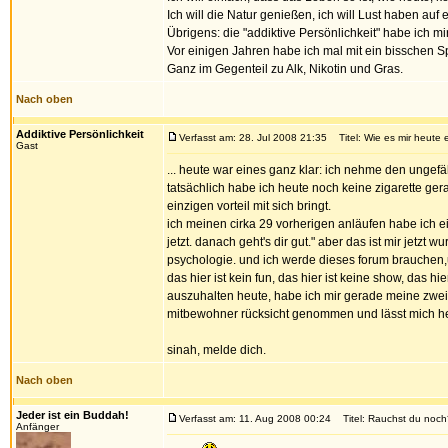
Ich will die Natur genießen, ich will Lust haben a
Übrigens: die "addiktive Persönlichkeit" habe ich mi
Vor einigen Jahren habe ich mal mit ein bisschen 
Ganz im Gegenteil zu Alk, Nikotin und Gras.
Nach oben
Addiktive Persönlichkeit
Verfasst am: 28. Jul 2008 21:35
Titel: Wie es mir heute e
Gast
... heute war eines ganz klar: ich nehme den ungefäh
tatsächlich habe ich heute noch keine zigarette gera
einzigen vorteil mit sich bringt.
ich meinen cirka 29 vorherigen anläufen habe ich ein
jetzt. danach geht's dir gut." aber das ist mir jet
psychologie. und ich werde dieses forum brauchen,
das hier ist kein fun, das hier ist keine show, das
auszuhalten heute, habe ich mir gerade meine zweit
mitbewohner rücksicht genommen und lässt mich heu
sinah, melde dich.
Nach oben
Jeder ist ein Buddah!
Verfasst am: 11. Aug 2008 00:24
Titel: Rauchst du noch
Anfänger