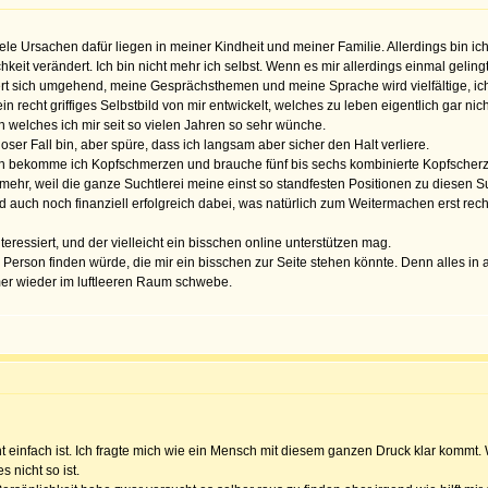
iele Ursachen dafür liegen in meiner Kindheit und meiner Familie. Allerdings bin 
t verändert. Ich bin nicht mehr ich selbst. Wenn es mir allerdings einmal gelingt,
ert sich umgehend, meine Gesprächsthemen und meine Sprache wird vielfältige, ich fi
n recht griffiges Selbstbild von mir entwickelt, welches zu leben eigentlich gar n
 welches ich mir seit so vielen Jahren so sehr wünche.
ser Fall bin, aber spüre, dass ich langsam aber sicher den Halt verliere.
 Dann bekomme ich Kopfschmerzen und brauche fünf bis sechs kombinierte Kopfscher
t mehr, weil die ganze Suchtlerei meine einst so standfesten Positionen zu diesen Su
 auch noch finanziell erfolgreich dabei, was natürlich zum Weitermachen erst rech
teressiert, und der vielleicht ein bisschen online unterstützen mag.
 Person finden würde, die mir ein bisschen zur Seite stehen könnte. Denn alles in a
er wieder im luftleeren Raum schwebe.
ht einfach ist. Ich fragte mich wie ein Mensch mit diesem ganzen Druck klar kommt.
 nicht so ist.