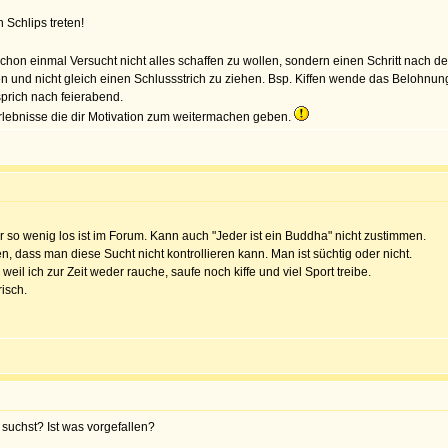
 Schlips treten!
chon einmal Versucht nicht alles schaffen zu wollen, sondern einen Schritt nach
en und nicht gleich einen Schlussstrich zu ziehen. Bsp. Kiffen wende das Belohnun
sprich nach feierabend.
rlebnisse die dir Motivation zum weitermachen geben.
er so wenig los ist im Forum. Kann auch "Jeder ist ein Buddha" nicht zustimmen.
n, dass man diese Sucht nicht kontrollieren kann. Man ist süchtig oder nicht.
, weil ich zur Zeit weder rauche, saufe noch kiffe und viel Sport treibe.
isch.
 suchst? Ist was vorgefallen?