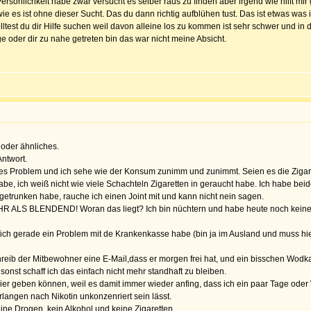
ersönlichkeit habe zwar versucht es selber raus zu finden aber irgend wie hilft mir 
e es ist ohne dieser Sucht. Das du dann richtig aufblühen tust. Das ist etwas was i
lltest du dir Hilfe suchen weil davon alleine los zu kommen ist sehr schwer und i
ge oder dir zu nahe getreten bin das war nicht meine Absicht.
 oder ähnliches.
Antwort.
ples Problem und ich sehe wie der Konsum zunimm und zunimmt. Seien es die Zigaret
 ich weiß nicht wie viele Schachteln Zigaretten in geraucht habe. Ich habe beides ni
getrunken habe, rauche ich einen Joint mit und kann nicht nein sagen.
EHR ALS BLENDEND! Woran das liegt? Ich bin nüchtern und habe heute noch keine Zi
il ich gerade ein Problem mit de Krankenkasse habe (bin ja im Ausland und muss h
chreib der Mitbewohner eine E-Mail,dass er morgen frei hat, und ein bisschen Wo
 sonst schaff ich das einfach nicht mehr standhaft zu bleiben.
 Bier geben können, weil es damit immer wieder anfing, dass ich ein paar Tage od
langen nach Nikotin unkonzenriert sein lässt.
keine Drogen, kein Alkohol und keine Zigaretten.