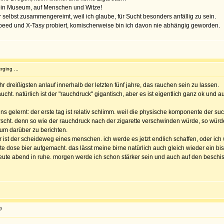
uf ein Museum, auf Menschen und Witze!
r selbst zusammengereimt, weil ich glaube, für Sucht besonders anfällig zu sein.
Speed und X-Tasy probiert, komischerweise bin ich davon nie abhängig geworden.
rging ...
r dreißigsten anlauf innerhalb der letzten fünf jahre, das rauchen sein zu lassen.
ucht. natürlich ist der "rauchdruck" gigantisch, aber es ist eigentlich ganz ok und
s gelernt: der erste tag ist relativ schlimm. weil die physische komponente der suc
zt wurscht. denn so wie der rauchdruck nach der zigarette verschwinden würde, so wü
um darüber zu berichten.
 hier ist der scheideweg eines menschen. ich werde es jetzt endlich schaffen, oder 
e dose bier aufgemacht. das lässt meine birne natürlich auch gleich wieder ein bi
te abend in ruhe. morgen werde ich schon stärker sein und auch auf den beschiss
?