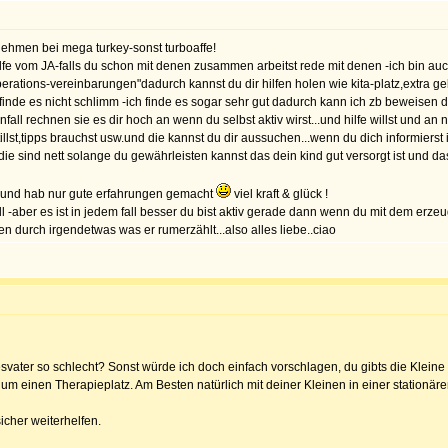
ehmen bei mega turkey-sonst turboaffe!
hilfe vom JA-falls du schon mit denen zusammen arbeitst rede mit denen -ich bin 
ooperations-vereinbarungen"dadurch kannst du dir hilfen holen wie kita-platz,ext
inde es nicht schlimm -ich finde es sogar sehr gut dadurch kann ich zb beweisen das 
fall rechnen sie es dir hoch an wenn du selbst aktiv wirst...und hilfe willst und an n
lst,tipps brauchst usw.und die kannst du dir aussuchen...wenn du dich informierst i
...die sind nett solange du gewährleisten kannst das dein kind gut versorgt ist und da
ht und hab nur gute erfahrungen gemacht
viel kraft & glück !
l -aber es ist in jedem fall besser du bist aktiv gerade dann wenn du mit dem erz
en durch irgendetwas was er rumerzählt...also alles liebe..ciao
svater so schlecht? Sonst würde ich doch einfach vorschlagen, du gibts die Kleine
m einen Therapieplatz. Am Besten natürlich mit deiner Kleinen in einer stationär
cher weiterhelfen.