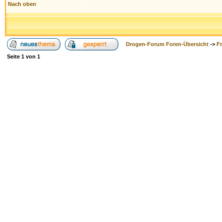
Nach oben
Drogen-Forum Foren-Übersicht
->
F
Seite
1
von
1