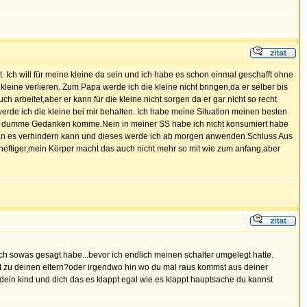
t. Ich will für meine kleine da sein und ich habe es schon einmal geschafft ohne
leine verlieren. Zum Papa werde ich die kleine nicht bringen,da er selber bis
 arbeitet,aber er kann für die kleine nicht sorgen da er gar nicht so recht
r werde ich die kleine bei mir behalten. Ich habe meine Situation meinen besten
t auf dumme Gedanken komme.Nein in meiner SS habe ich nicht konsumiert habe
man es verhindern kann und dieses werde ich ab morgen anwenden.Schluss Aus
eftiger,mein Körper macht das auch nicht mehr so mit wie zum anfang,aber
 ich sowas gesagt habe...bevor ich endlich meinen schalter umgelegt hatte.
icht zu deinen eltern?oder irgendwo hin wo du mal raus kommst aus deiner
 dein kind und dich das es klappt egal wie es klappt hauptsache du kannst