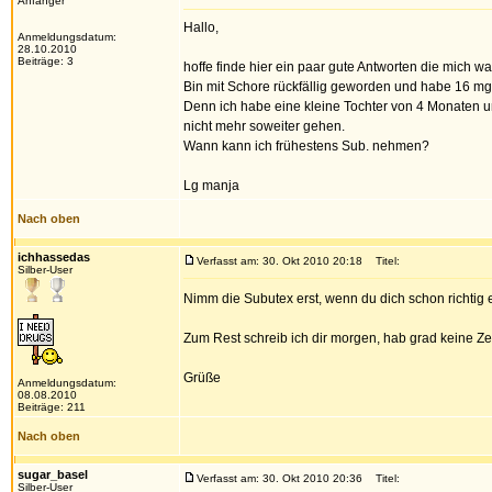
Anfänger
Hallo,
Anmeldungsdatum:
28.10.2010
Beiträge: 3
hoffe finde hier ein paar gute Antworten die mich w
Bin mit Schore rückfällig geworden und habe 16 mg
Denn ich habe eine kleine Tochter von 4 Monaten un
nicht mehr soweiter gehen.
Wann kann ich frühestens Sub. nehmen?
Lg manja
Nach oben
ichhassedas
Verfasst am: 30. Okt 2010 20:18
Titel:
Silber-User
Nimm die Subutex erst, wenn du dich schon richtig e
Zum Rest schreib ich dir morgen, hab grad keine Ze
Grüße
Anmeldungsdatum:
08.08.2010
Beiträge: 211
Nach oben
sugar_basel
Verfasst am: 30. Okt 2010 20:36
Titel:
Silber-User