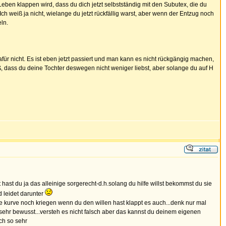
 Leben klappen wird, dass du dich jetzt selbstständig mit den Subutex, die du
h weiß ja nicht, wielange du jetzt rückfällig warst, aber wenn der Entzug noch
eln.
dafür nicht. Es ist eben jetzt passiert und man kann es nicht rückgängig machen,
iß, dass du deine Tochter deswegen nicht weniger liebst, aber solange du auf H
hast du ja das alleinige sorgerecht-d.h.solang du hilfe willst bekommst du sie
d leidet darunter
 die kurve noch kriegen wenn du den willen hast klappt es auch...denk nur mal
es sehr bewusst...versteh es nicht falsch aber das kannst du deinem eigenen
och so sehr