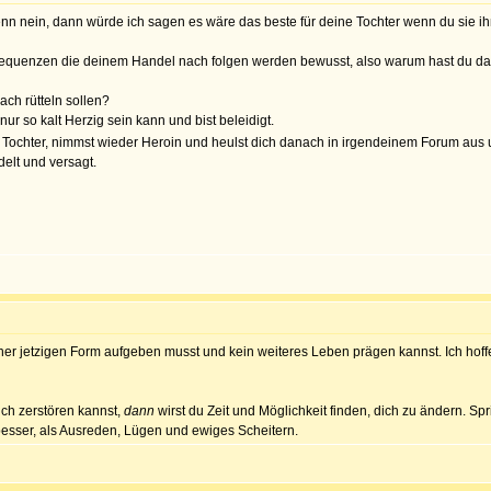
n nein, dann würde ich sagen es wäre das beste für deine Tochter wenn du sie ihm 
onsequenzen die deinem Handel nach folgen werden bewusst, also warum hast du 
ach rütteln sollen?
 so kalt Herzig sein kann und bist beleidigt.
Tochter, nimmst wieder Heroin und heulst dich danach in irgendeinem Forum aus u
elt und versagt.
ner jetzigen Form aufgeben musst und kein weiteres Leben prägen kannst. Ich hoff
ch zerstören kannst,
dann
wirst du Zeit und Möglichkeit finden, dich zu ändern. Sp
 besser, als Ausreden, Lügen und ewiges Scheitern.