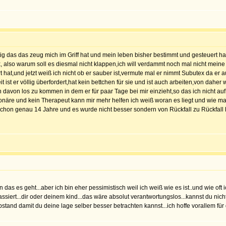
ftig das das zeug mich im Griff hat und mein leben bisher bestimmt und gesteuert ha
 also warum soll es diesmal nicht klappen,ich will verdammt noch mal nicht meine k
t,und jetzt weiß ich nicht ob er sauber ist,vermute mal er nimmt Subutex da er auch
t ist er völlig überfordert,hat kein bettchen für sie und ist auch arbeiten,von dahe
en davon los zu kommen in dem er für paar Tage bei mir einzieht,so das ich nich
onäre und kein Therapeut kann mir mehr helfen ich weiß woran es liegt und wie 
hon genau 14 Jahre und es wurde nicht besser sondern von Rückfall zu Rückfall h
as es geht...aber ich bin eher pessimistisch weil ich weiß wie es ist..und wie oft
 passiert...dir oder deinem kind...das wäre absolut verantwortungslos...kannst du n
tand damit du deine lage selber besser betrachten kannst...ich hoffe vorallem für