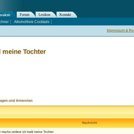
Forum
Lexikon
Kontakt
eraktiv
chner
Alkoholfreie Cocktails
Impressum & Rec
d meine Tochter
ragen und Antworten
Nachricht
 mache,verliere ich bald meine Tochter