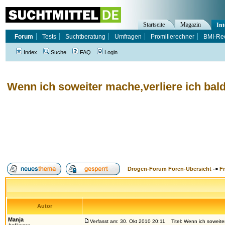
Startseite
Magazin
Int
Forum
Tests
Suchtberatung
Umfragen
Promillerechner
BMI-Re
Index
Suche
FAQ
Login
Wenn ich soweiter mache,verliere ich bal
Drogen-Forum Foren-Übersicht
->
F
Autor
Manja
Verfasst am: 30. Okt 2010 20:11
Titel: Wenn ich soweiter