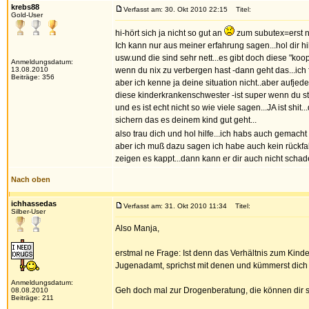
krebs88
Verfasst am: 30. Okt 2010 22:15
Titel:
Gold-User
hi-hört sich ja nicht so gut an
zum subutex=erst n
Ich kann nur aus meiner erfahrung sagen...hol dir 
usw.und die sind sehr nett...es gibt doch diese "k
Anmeldungsdatum:
13.08.2010
wenn du nix zu verbergen hast -dann geht das...ich f
Beiträge: 356
aber ich kenne ja deine situation nicht..aber aufjeden
diese kinderkrankenschwester -ist super wenn du stil
und es ist echt nicht so wie viele sagen...JA ist shit
sichern das es deinem kind gut geht...
also trau dich und hol hilfe...ich habs auch gemac
aber ich muß dazu sagen ich habe auch kein rückfal
zeigen es kappt...dann kann er dir auch nicht schad
Nach oben
ichhassedas
Verfasst am: 31. Okt 2010 11:34
Titel:
Silber-User
Also Manja,
erstmal ne Frage: Ist denn das Verhältnis zum Kinde
Jugenadamt, sprichst mit denen und kümmerst dich u
Anmeldungsdatum:
Geh doch mal zur Drogenberatung, die können dir si
08.08.2010
Beiträge: 211