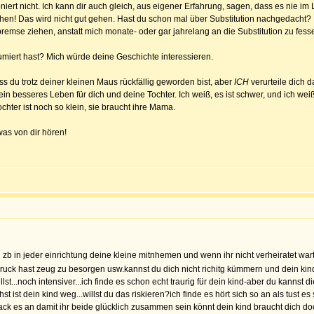
niert nicht. Ich kann dir auch gleich, aus eigener Erfahrung, sagen, dass es nie im
hen! Das wird nicht gut gehen. Hast du schon mal über Substitution nachgedacht? Ic
Notbremse ziehen, anstatt mich monate- oder gar jahrelang an die Substitution zu fess
umiert hast? Mich würde deine Geschichte interessieren.
ss du trotz deiner kleinen Maus rückfällig geworden bist, aber
ICH
verurteile dich 
 ein besseres Leben für dich und deine Tochter. Ich weiß, es ist schwer, und ich we
hter ist noch so klein, sie braucht ihre Mama.
was von dir hören!
zb in jeder einrichtung deine kleine mitnhemen und wenn ihr nicht verheiratet wart 
 druck hast zeug zu besorgen usw.kannst du dich nicht richitg kümmern und dein kin
st...noch intensiver...ich finde es schon echt traurig für dein kind-aber du kannst
st ist dein kind weg...willst du das riskieren?ich finde es hört sich so an als tust 
d pack es an damit ihr beide glücklich zusammen sein könnt dein kind braucht dich d