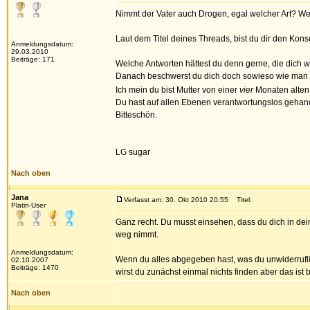
Nimmt der Vater auch Drogen, egal welcher Art? Wen
Laut dem Titel deines Threads, bist du dir den K
Anmeldungsdatum:
29.03.2010
Beiträge: 171
Welche Antworten hättest du denn gerne, die dich w
Danach beschwerst du dich doch sowieso wie man nur
Ich mein du bist Mutter von einer
vier
Monaten alten 
Du hast auf allen Ebenen verantwortungslos gehand
Bitteschön.
LG sugar
Nach oben
Jana
Verfasst am: 30. Okt 2010 20:55
Titel:
Platin-User
Ganz recht. Du musst einsehen, dass du dich in dei
weg nimmt.
Anmeldungsdatum:
Wenn du alles abgegeben hast, was du unwiderrufli
02.10.2007
Beiträge: 1470
wirst du zunächst einmal nichts finden aber das ist
Nach oben