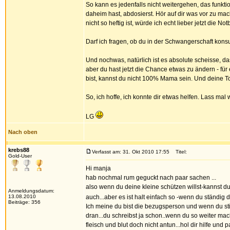
So kann es jedenfalls nicht weitergehen, das funktio
daheim hast, abdosierst. Hör auf dir was vor zu mac
nicht so heftig ist, würde ich echt lieber jetzt die 
Darf ich fragen, ob du in der Schwangerschaft kons
Und nochwas, natürlich ist es absolute scheisse, da
aber du hast jetzt die Chance etwas zu ändern - für
bist, kannst du nicht 100% Mama sein. Und deine Toc
So, ich hoffe, ich konnte dir etwas helfen. Lass mal 
LG
Nach oben
krebs88
Verfasst am: 31. Okt 2010 17:55
Titel:
Gold-User
Hi manja
hab nochmal rum geguckt nach paar sachen ...
also wenn du deine kleine schützen willst-kannst du 
Anmeldungsdatum:
13.08.2010
auch...aber es ist halt einfach so -wenn du ständig
Beiträge: 356
Ich meine du bist die bezugsperson und wenn du still
dran...du schreibst ja schon..wenn du so weiter mach
fleisch und blut doch nicht antun...hol dir hilfe un