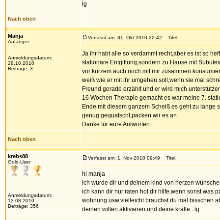
lg
Nach oben
Manja
Verfasst am: 31. Okt 2010 22:42
Titel:
Anfänger
Ja ihr habt alle so verdammt recht,aber es ist so he
Anmeldungsdatum:
stationäre Entgiftung,sondern zu Hause mit Subutex,
28.10.2010
Beiträge: 3
vor kurzem auch noch mit mir zusammen konsumiert ha
weiß wie er mit ihr umgehen soll,wenn sie mal schrei
Freund gerade erzählt und er wird mich unterstütz
16 Wochen Therapie gemacht es war meine 7. stati
Ende mit diesem ganzem Scheiß es geht zu lange sc
genug gequatscht,packen wir es an.
Danke für eure Antworten.
Nach oben
krebs88
Verfasst am: 1. Nov 2010 09:49
Titel:
Gold-User
hi manja
ich würde dir und deinem kind von herzen wünschen d
ich kann dir nur raten hol dir hilfe,wenn sonst was
Anmeldungsdatum:
wohnung usw.vielleicht brauchst du mal bisschen abs
13.08.2010
Beiträge: 356
deinen willen aktivieren und deine kräfte...lg