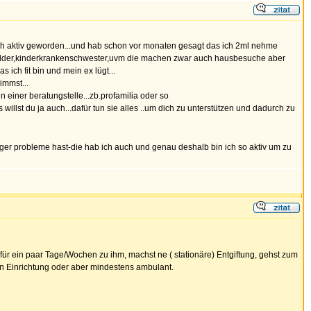
auch aktiv geworden...und hab schon vor monaten gesagt das ich 2ml nehme
ra gelder,kinderkrankenschwester,uvm die machen zwar auch hausbesuche aber
ich fit bin und mein ex lügt...
immst...
n einer beratungstelle...zb.profamilia oder so
s willst du ja auch...dafür tun sie alles ..um dich zu unterstützen und dadurch zu
euger probleme hast-die hab ich auch und genau deshalb bin ich so aktiv um zu
 für ein paar Tage/Wochen zu ihm, machst ne ( stationäre) Entgiftung, gehst zum
en Einrichtung oder aber mindestens ambulant.