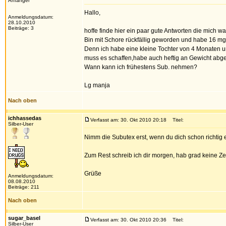
Anfänger
Hallo,
Anmeldungsdatum:
28.10.2010
Beiträge: 3
hoffe finde hier ein paar gute Antworten die mich w
Bin mit Schore rückfällig geworden und habe 16 mg
Denn ich habe eine kleine Tochter von 4 Monaten un
muss es schaffen,habe auch heftig an Gewicht abge
Wann kann ich frühestens Sub. nehmen?
Lg manja
Nach oben
ichhassedas
Verfasst am: 30. Okt 2010 20:18
Titel:
Silber-User
Nimm die Subutex erst, wenn du dich schon richtig e
Zum Rest schreib ich dir morgen, hab grad keine Ze
Grüße
Anmeldungsdatum:
08.08.2010
Beiträge: 211
Nach oben
sugar_basel
Verfasst am: 30. Okt 2010 20:36
Titel:
Silber-User