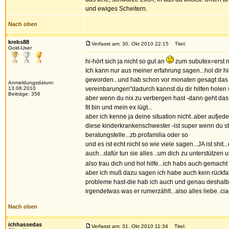
und ewiges Scheitern.
Nach oben
krebs88
Verfasst am: 30. Okt 2010 22:15
Titel:
Gold-User
hi-hört sich ja nicht so gut an
zum subutex=erst n
Ich kann nur aus meiner erfahrung sagen...hol dir h
geworden...und hab schon vor monaten gesagt das ic
Anmeldungsdatum:
13.08.2010
vereinbarungen"dadurch kannst du dir hilfen holen
Beiträge: 356
aber wenn du nix zu verbergen hast -dann geht das..
fit bin und mein ex lügt...
aber ich kenne ja deine situation nicht..aber aufjeden
diese kinderkrankenschwester -ist super wenn du sti
beratungstelle...zb.profamilia oder so
und es ist echt nicht so wie viele sagen...JA ist shit
auch...dafür tun sie alles ..um dich zu unterstützen
also trau dich und hol hilfe...ich habs auch gemac
aber ich muß dazu sagen ich habe auch kein rückfall
probleme hast-die hab ich auch und genau deshalb b
irgendetwas was er rumerzählt...also alles liebe..ci
Nach oben
ichhassedas
Verfasst am: 31. Okt 2010 11:34
Titel: