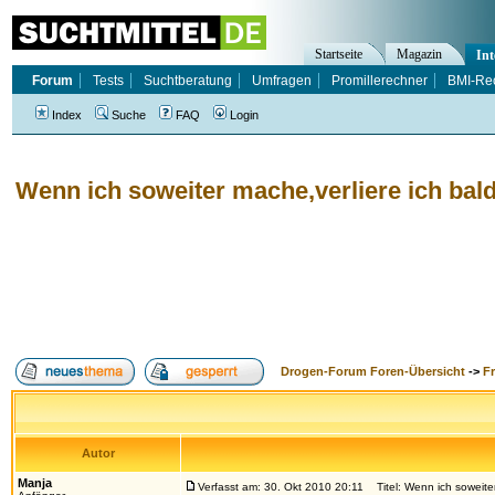
Startseite
Magazin
Int
Forum
Tests
Suchtberatung
Umfragen
Promillerechner
BMI-Re
Index
Suche
FAQ
Login
Wenn ich soweiter mache,verliere ich bal
Drogen-Forum Foren-Übersicht
->
F
Autor
Manja
Verfasst am: 30. Okt 2010 20:11
Titel: Wenn ich soweiter