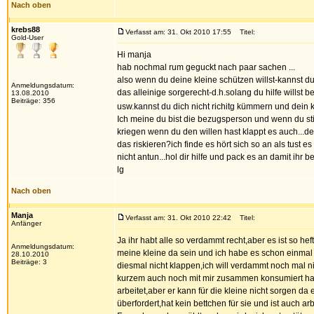
Nach oben
krebs88
Verfasst am: 31. Okt 2010 17:55
Titel:
Gold-User
Hi manja
hab nochmal rum geguckt nach paar sachen ...
also wenn du deine kleine schützen willst-kannst du
Anmeldungsdatum:
das alleinige sorgerecht-d.h.solang du hilfe willst 
13.08.2010
Beiträge: 356
usw.kannst du dich nicht richitg kümmern und dein k
Ich meine du bist die bezugsperson und wenn du still
kriegen wenn du den willen hast klappt es auch...den
das riskieren?ich finde es hört sich so an als tust 
nicht antun...hol dir hilfe und pack es an damit ihr
lg
Nach oben
Manja
Verfasst am: 31. Okt 2010 22:42
Titel:
Anfänger
Ja ihr habt alle so verdammt recht,aber es ist so hef
Anmeldungsdatum:
meine kleine da sein und ich habe es schon einmal 
28.10.2010
Beiträge: 3
diesmal nicht klappen,ich will verdammt noch mal ni
kurzem auch noch mit mir zusammen konsumiert hat,u
arbeitet,aber er kann für die kleine nicht sorgen da e
überfordert,hat kein bettchen für sie und ist auch 