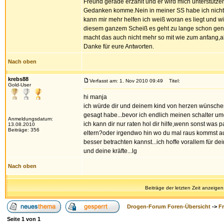
Freund gerade erzählt und er wird mich unterstütze
Gedanken komme.Nein in meiner SS habe ich nicht
kann mir mehr helfen ich weiß woran es liegt und
diesem ganzem Scheiß es geht zu lange schon genau
macht das auch nicht mehr so mit wie zum anfang,a
Danke für eure Antworten.
Nach oben
krebs88
Verfasst am: 1. Nov 2010 09:49
Titel:
Gold-User
hi manja
ich würde dir und deinem kind von herzen wünschen d
gesagt habe...bevor ich endlich meinen schalter umg
Anmeldungsdatum:
ich kann dir nur raten hol dir hilfe,wenn sonst was 
13.08.2010
Beiträge: 356
eltern?oder irgendwo hin wo du mal raus kommst au
besser betrachten kannst...ich hoffe vorallem für de
und deine kräfte...lg
Nach oben
Beiträge der letzten Zeit anzeigen
Drogen-Forum Foren-Übersicht
->
F
Seite
1
von
1