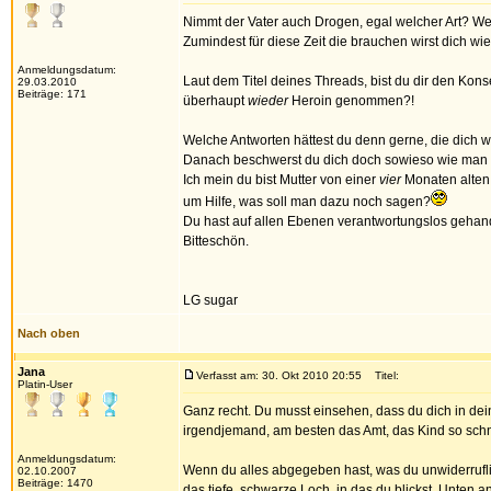
Nimmt der Vater auch Drogen, egal welcher Art? We
Zumindest für diese Zeit die brauchen wirst dich wi
Anmeldungsdatum:
Laut dem Titel deines Threads, bist du dir den K
29.03.2010
Beiträge: 171
überhaupt
wieder
Heroin genommen?!
Welche Antworten hättest du denn gerne, die dich w
Danach beschwerst du dich doch sowieso wie man nur
Ich mein du bist Mutter von einer
vier
Monaten alten 
um Hilfe, was soll man dazu noch sagen?
Du hast auf allen Ebenen verantwortungslos gehand
Bitteschön.
LG sugar
Nach oben
Jana
Verfasst am: 30. Okt 2010 20:55
Titel:
Platin-User
Ganz recht. Du musst einsehen, dass du dich in dei
irgendjemand, am besten das Amt, das Kind so schn
Anmeldungsdatum:
Wenn du alles abgegeben hast, was du unwiderrufli
02.10.2007
Beiträge: 1470
das tiefe, schwarze Loch, in das du blickst. Unten 