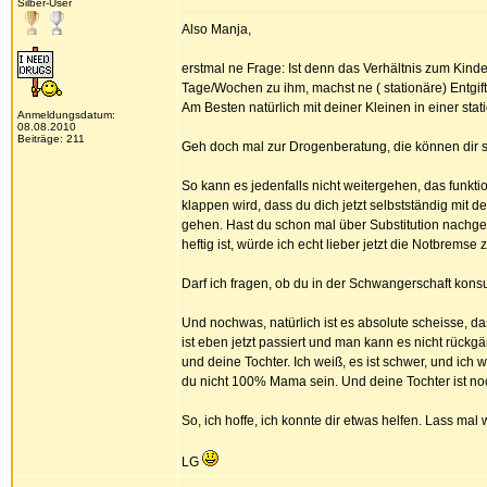
Silber-User
Also Manja,
erstmal ne Frage: Ist denn das Verhältnis zum Kinde
Tage/Wochen zu ihm, machst ne ( stationäre) Entgi
Am Besten natürlich mit deiner Kleinen in einer st
Anmeldungsdatum:
08.08.2010
Beiträge: 211
Geh doch mal zur Drogenberatung, die können dir si
So kann es jedenfalls nicht weitergehen, das funktio
klappen wird, dass du dich jetzt selbstständig mit d
gehen. Hast du schon mal über Substitution nachgeda
heftig ist, würde ich echt lieber jetzt die Notbremse
Darf ich fragen, ob du in der Schwangerschaft kons
Und nochwas, natürlich ist es absolute scheisse, da
ist eben jetzt passiert und man kann es nicht rückg
und deine Tochter. Ich weiß, es ist schwer, und ich 
du nicht 100% Mama sein. Und deine Tochter ist noc
So, ich hoffe, ich konnte dir etwas helfen. Lass mal 
LG