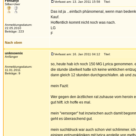
Fentanyl
Verfasst am: 13. Jan 2011 15:58
Titel:
Silber-User
Das ist ja ...einfach phänomenal, wenn man bedenkt
Kauf.
Hoffentlich kommt nicht noch was nach.
Anmeldungsdatum:
LG
22.05.2010
Beiträge: 223
F
Nach oben
unknownix
Verfasst am: 16. Jan 2011 04:12
Titel:
Anfänger
so, heute hab ich noch 150 MG Lyrica genommen. es 
Anmeldungsdatum:
die stunde übelkeit hatte ich keine wirklichen ent
11.01.2011
Beiträge: 9
dann gleich 12 stunden durchgeschlafen. ab und zu
mein Fazit:
Wer gegen den ärztlichen rat zuhause vom heroin entz
gut hilft. ich hoffe es mal.
mein "versorger" hat inzwischen auch damit begonnen
geht es überaschend gut.
mein suchtdruck war auch schon viel schlimmer. ich 
einigen entzugskliniken mit lyrica anstelle von m