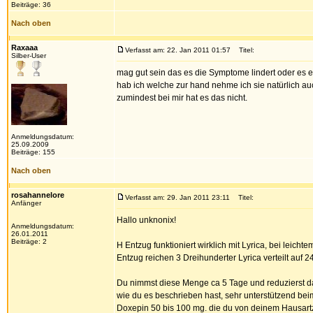
Beiträge: 36
Nach oben
Raxaaa
Verfasst am: 22. Jan 2011 01:57
Titel:
Silber-User
mag gut sein das es die Symptome lindert oder es ei
hab ich welche zur hand nehme ich sie natürlich auch.
zumindest bei mir hat es das nicht.
Anmeldungsdatum:
25.09.2009
Beiträge: 155
Nach oben
rosahannelore
Verfasst am: 29. Jan 2011 23:11
Titel:
Anfänger
Hallo unknonix!
Anmeldungsdatum:
26.01.2011
Beiträge: 2
H Entzug funktioniert wirklich mit Lyrica, bei leicht
Entzug reichen 3 Dreihunderter Lyrica verteilt auf 24
Du nimmst diese Menge ca 5 Tage und reduzierst d
wie du es beschrieben hast, sehr unterstützend bei
Doxepin 50 bis 100 mg. die du von deinem Hausart