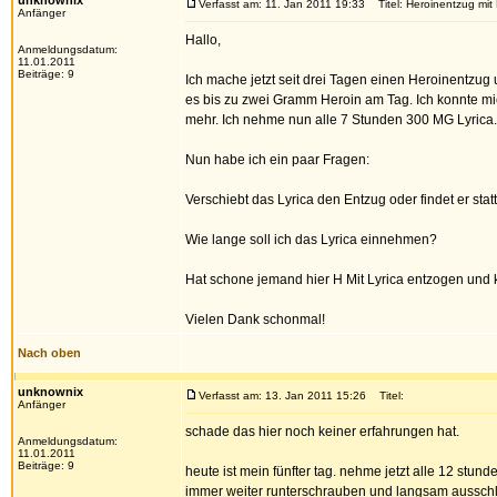
unknownix
Verfasst am: 11. Jan 2011 19:33
Titel: Heroinentzug mit 
Anfänger
Hallo,
Anmeldungsdatum:
11.01.2011
Beiträge: 9
Ich mache jetzt seit drei Tagen einen Heroinentz
es bis zu zwei Gramm Heroin am Tag. Ich konnte m
mehr. Ich nehme nun alle 7 Stunden 300 MG Lyrica. E
Nun habe ich ein paar Fragen:
Verschiebt das Lyrica den Entzug oder findet er statt.
Wie lange soll ich das Lyrica einnehmen?
Hat schone jemand hier H Mit Lyrica entzogen und 
Vielen Dank schonmal!
Nach oben
unknownix
Verfasst am: 13. Jan 2011 15:26
Titel:
Anfänger
schade das hier noch keiner erfahrungen hat.
Anmeldungsdatum:
11.01.2011
Beiträge: 9
heute ist mein fünfter tag. nehme jetzt alle 12 stun
immer weiter runterschrauben und langsam aussch