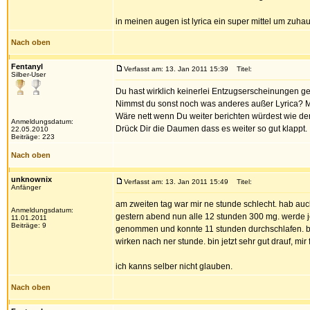
in meinen augen ist lyrica ein super mittel um zuhau
Nach oben
Fentanyl
Verfasst am: 13. Jan 2011 15:39
Titel:
Silber-User
Du hast wirklich keinerlei Entzugserscheinungen g
Nimmst du sonst noch was anderes außer Lyrica? M
Wäre nett wenn Du weiter berichten würdest wie der
Anmeldungsdatum:
Drück Dir die Daumen dass es weiter so gut klappt.
22.05.2010
Beiträge: 223
Nach oben
unknownix
Verfasst am: 13. Jan 2011 15:49
Titel:
Anfänger
am zweiten tag war mir ne stunde schlecht. hab au
Anmeldungsdatum:
gestern abend nun alle 12 stunden 300 mg. werde j
11.01.2011
Beiträge: 9
genommen und konnte 11 stunden durchschlafen. b
wirken nach ner stunde. bin jetzt sehr gut drauf, mir f
ich kanns selber nicht glauben.
Nach oben