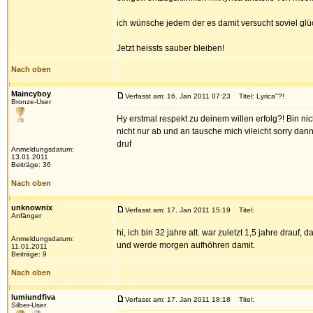
ich wünsche jedem der es damit versucht soviel glüc
Jetzt heissts sauber bleiben!
Nach oben
Maincyboy
Verfasst am: 16. Jan 2011 07:23
Titel: Lyrica"?!
Bronze-User
Hy erstmal respekt zu deinem willen erfolg?! Bin ni
nicht nur ab und an tausche mich vileicht sorry dann 
druf
Anmeldungsdatum:
13.01.2011
Beiträge: 36
Nach oben
unknownix
Verfasst am: 17. Jan 2011 15:19
Titel:
Anfänger
hi, ich bin 32 jahre alt. war zuletzt 1,5 jahre drauf
Anmeldungsdatum:
und werde morgen aufhöhren damit.
11.01.2011
Beiträge: 9
Nach oben
lumiundfiva
Verfasst am: 17. Jan 2011 18:18
Titel:
Silber-User