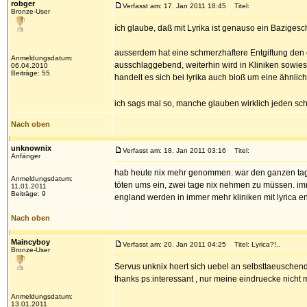
robger
Verfasst am: 17. Jan 2011 18:45
Titel:
Bronze-User
ích glaube, daß mit Lyrika ist genauso ein Bazigesc
ausserdem hat eine schmerzhaftere Entgiftung den e
Anmeldungsdatum:
ausschlaggebend, weiterhin wird in Kliniken sowi
06.04.2010
Beiträge: 55
handelt es sich bei lyrika auch bloß um eine ähnli
ich sags mal so, manche glauben wirklich jeden s
Nach oben
unknownix
Verfasst am: 18. Jan 2011 03:16
Titel:
Anfänger
hab heute nix mehr genommen. war den ganzen tag v
Anmeldungsdatum:
töten ums ein, zwei tage nix nehmen zu müssen. imme
11.01.2011
Beiträge: 9
england werden in immer mehr kliniken mit lyrica e
Nach oben
Maincyboy
Verfasst am: 20. Jan 2011 04:25
Titel: Lyrica?!..
Bronze-User
Servus unknix hoert sich uebel an selbsttaeuschend"
thanks ps:interessant , nur meine eindruecke nicht 
Anmeldungsdatum:
13.01.2011