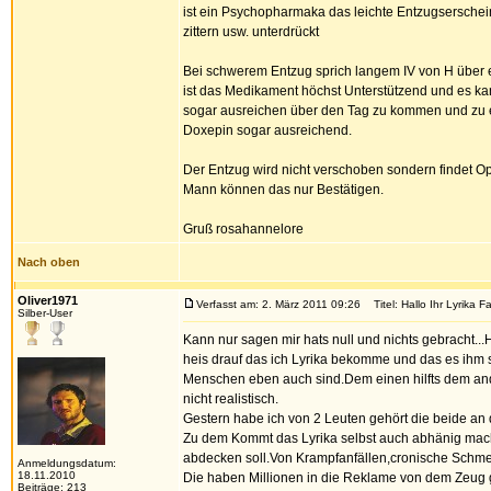
ist ein Psychopharmaka das leichte Entzugsersche
zittern usw. unterdrückt
Bei schwerem Entzug sprich langem IV von H über
ist das Medikament höchst Unterstützend und es ka
sogar ausreichen über den Tag zu kommen und zu e
Doxepin sogar ausreichend.
Der Entzug wird nicht verschoben sondern findet Opt
Mann können das nur Bestätigen.
Gruß rosahannelore
Nach oben
Oliver1971
Verfasst am: 2. März 2011 09:26
Titel: Hallo Ihr Lyrika Fa
Silber-User
Kann nur sagen mir hats null und nichts gebracht.
heis drauf das ich Lyrika bekomme und das es ihm 
Menschen eben auch sind.Dem einen hilfts dem ander
nicht realistisch.
Gestern habe ich von 2 Leuten gehört die beide an d
Zu dem Kommt das Lyrika selbst auch abhänig macht
abdecken soll.Von Krampfanfällen,cronische Schme
Anmeldungsdatum:
18.11.2010
Die haben Millionen in die Reklame von dem Zeug 
Beiträge: 213