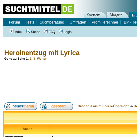
Startseite
Magazin
Int
Forum
Tests
Suchtberatung
Umfragen
Promillerechner
BMI-Re
Index
Suche
FAQ
Login
Heroinentzug mit Lyrica
Gehe zu Seite
1
,
2
,
3
Weiter
Drogen-Forum Foren-Übersicht
->
H
Autor