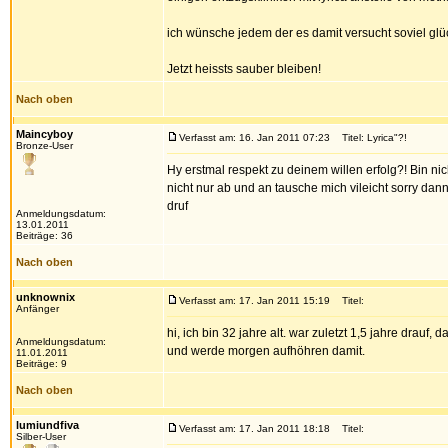
ich wünsche jedem der es damit versucht soviel glüc
Jetzt heissts sauber bleiben!
Nach oben
Maincyboy
Verfasst am: 16. Jan 2011 07:23
Titel: Lyrica"?!
Bronze-User
Hy erstmal respekt zu deinem willen erfolg?! Bin ni
nicht nur ab und an tausche mich vileicht sorry dann 
druf
Anmeldungsdatum:
13.01.2011
Beiträge: 36
Nach oben
unknownix
Verfasst am: 17. Jan 2011 15:19
Titel:
Anfänger
hi, ich bin 32 jahre alt. war zuletzt 1,5 jahre drauf
Anmeldungsdatum:
und werde morgen aufhöhren damit.
11.01.2011
Beiträge: 9
Nach oben
lumiundfiva
Verfasst am: 17. Jan 2011 18:18
Titel:
Silber-User