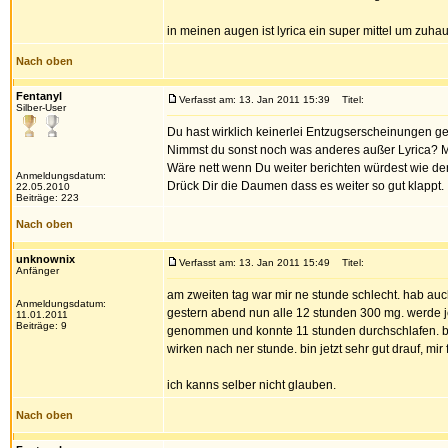
in meinen augen ist lyrica ein super mittel um zuhau
Nach oben
Fentanyl
Verfasst am: 13. Jan 2011 15:39
Titel:
Silber-User
Du hast wirklich keinerlei Entzugserscheinungen g
Nimmst du sonst noch was anderes außer Lyrica? M
Wäre nett wenn Du weiter berichten würdest wie der
Anmeldungsdatum:
Drück Dir die Daumen dass es weiter so gut klappt.
22.05.2010
Beiträge: 223
Nach oben
unknownix
Verfasst am: 13. Jan 2011 15:49
Titel:
Anfänger
am zweiten tag war mir ne stunde schlecht. hab au
Anmeldungsdatum:
gestern abend nun alle 12 stunden 300 mg. werde j
11.01.2011
Beiträge: 9
genommen und konnte 11 stunden durchschlafen. b
wirken nach ner stunde. bin jetzt sehr gut drauf, mir f
ich kanns selber nicht glauben.
Nach oben