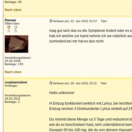
Beiträge: 36
Nach oben
Raxaaa
Verfasst am: 22. Jan 2011 01:57
Titel:
Silber-User
mag gut sein das es die Symptome lindert oder es ei
hab ich welche zur hand nehme ich sie natürlich auch.
zumindest bei mir hat es das nicht.
Anmeldungsdatum:
25.09.2009
Beiträge: 155
Nach oben
rosahannelore
Verfasst am: 29. Jan 2011 23:11
Titel:
Anfänger
Hallo unknonix!
Anmeldungsdatum:
26.01.2011
Beiträge: 2
H Entzug funktioniert wirklich mit Lyrica, bei leicht
Entzug reichen 3 Dreihunderter Lyrica verteilt auf 24
Du nimmst diese Menge ca 5 Tage und reduzierst d
wie du es beschrieben hast, sehr unterstützend bei
Doxepin 50 bis 100 mg. die du von deinem Hausart