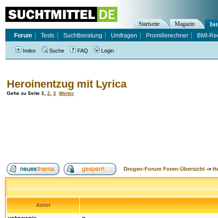
Startseite
Magazin
Int
Forum
Tests
Suchtberatung
Umfragen
Promillerechner
BMI-Re
Index
Suche
FAQ
Login
Heroinentzug mit Lyrica
Gehe zu Seite
1
,
2
,
3
Weiter
Drogen-Forum Foren-Übersicht
->
H
Autor