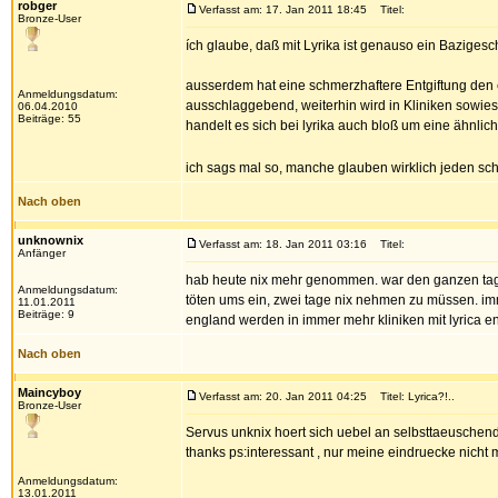
robger
Verfasst am: 17. Jan 2011 18:45
Titel:
Bronze-User
ích glaube, daß mit Lyrika ist genauso ein Bazigesc
ausserdem hat eine schmerzhaftere Entgiftung den e
Anmeldungsdatum:
ausschlaggebend, weiterhin wird in Kliniken sowi
06.04.2010
Beiträge: 55
handelt es sich bei lyrika auch bloß um eine ähnli
ich sags mal so, manche glauben wirklich jeden s
Nach oben
unknownix
Verfasst am: 18. Jan 2011 03:16
Titel:
Anfänger
hab heute nix mehr genommen. war den ganzen tag v
Anmeldungsdatum:
töten ums ein, zwei tage nix nehmen zu müssen. imme
11.01.2011
Beiträge: 9
england werden in immer mehr kliniken mit lyrica e
Nach oben
Maincyboy
Verfasst am: 20. Jan 2011 04:25
Titel: Lyrica?!..
Bronze-User
Servus unknix hoert sich uebel an selbsttaeuschend"
thanks ps:interessant , nur meine eindruecke nicht 
Anmeldungsdatum:
13.01.2011