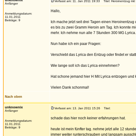
unknownix
Verfasst am: 11. Jan 2011 19:33
Titel: Heroinentzug mit 
Anfänger
Hallo,
Anmeldungsdatum:
11.01.2011
Beiträge: 9
Ich mache jetzt seit drei Tagen einen Heroinentz
es bis zu zwei Gramm Heroin am Tag. Ich konnte m
mehr. Ich nehme nun alle 7 Stunden 300 MG Lyrica. E
Nun habe ich ein paar Fragen:
Verschiebt das Lyrica den Entzug oder findet er statt.
Wie lange soll ich das Lyrica einnehmen?
Hat schone jemand hier H Mit Lyrica entzogen und 
Vielen Dank schonmal!
Nach oben
unknownix
Verfasst am: 13. Jan 2011 15:26
Titel:
Anfänger
schade das hier noch keiner erfahrungen hat.
Anmeldungsdatum:
11.01.2011
Beiträge: 9
heute ist mein fünfter tag. nehme jetzt alle 12 stun
immer weiter runterschrauben und langsam aussch