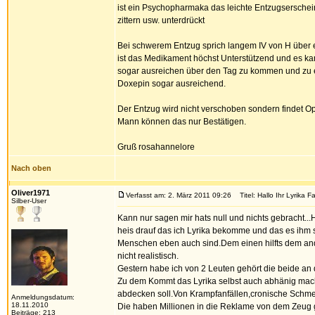
ist ein Psychopharmaka das leichte Entzugsersche
zittern usw. unterdrückt
Bei schwerem Entzug sprich langem IV von H über
ist das Medikament höchst Unterstützend und es ka
sogar ausreichen über den Tag zu kommen und zu e
Doxepin sogar ausreichend.
Der Entzug wird nicht verschoben sondern findet Opt
Mann können das nur Bestätigen.
Gruß rosahannelore
Nach oben
Oliver1971
Verfasst am: 2. März 2011 09:26
Titel: Hallo Ihr Lyrika Fa
Silber-User
Kann nur sagen mir hats null und nichts gebracht.
heis drauf das ich Lyrika bekomme und das es ihm 
Menschen eben auch sind.Dem einen hilfts dem ander
nicht realistisch.
Gestern habe ich von 2 Leuten gehört die beide an d
Zu dem Kommt das Lyrika selbst auch abhänig macht
abdecken soll.Von Krampfanfällen,cronische Schme
Anmeldungsdatum:
18.11.2010
Die haben Millionen in die Reklame von dem Zeug 
Beiträge: 213