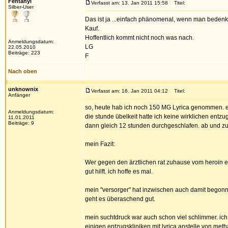
Fentanyl
Verfasst am: 13. Jan 2011 15:58
Titel:
Silber-User
Das ist ja ...einfach phänomenal, wenn man bedenkt
Kauf.
Hoffentlich kommt nicht noch was nach.
Anmeldungsdatum:
LG
22.05.2010
Beiträge: 223
F
Nach oben
unknownix
Verfasst am: 16. Jan 2011 04:12
Titel:
Anfänger
so, heute hab ich noch 150 MG Lyrica genommen. es 
Anmeldungsdatum:
die stunde übelkeit hatte ich keine wirklichen ent
11.01.2011
Beiträge: 9
dann gleich 12 stunden durchgeschlafen. ab und zu
mein Fazit:
Wer gegen den ärztlichen rat zuhause vom heroin entz
gut hilft. ich hoffe es mal.
mein "versorger" hat inzwischen auch damit begonnen
geht es überaschend gut.
mein suchtdruck war auch schon viel schlimmer. ich 
einigen entzugskliniken mit lyrica anstelle von m