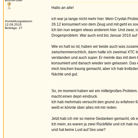
Bronze-User
Hallo an alle!
ich war ja lange nicht mehr hier. Mein Crystal-Prob
Anmeldungsdatum:
26.12 konsumiert von dem Zeug und mit geht es sow
12.09.2010
Beiträge: 27
Ich bin nun wegen etwas anderem hier. Und zwar, ich
Drogenproblem. War auch erst bis Januar 2010 auf
Wie es halt so ist, haben wir beide auch was zusam
zwischenmenschlich, dann hatte ich zweimal XTC b
verstanden und auch super. Er meinte das mit dem H
konsumiert und danach wieder sein gelassen. Das er 
mich bischen traurig gemacht, aber ich hab trottzd
Nächte und gut.
So, im moment haben wir ein mittelgroßes Problem. E
macht einen depri eindruck.
Ich hab mehrmals versucht den grund zu erfahren f
weiß er könnte über alles mit mir reden.
Jetzt hab ich mir so meine Gedanken gemacht, ob er 
Ich mein, es waren ja zwei Rückfälle und ich hab nu
und hat keine Lust auf Sex usw?