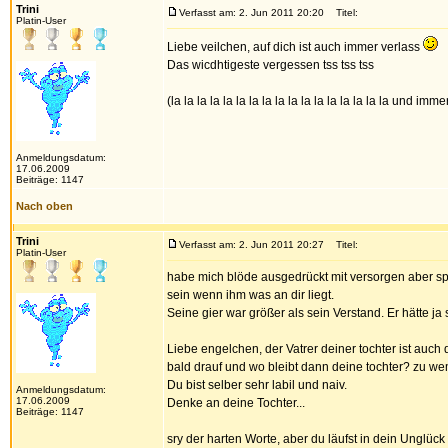
Trini
Verfasst am: 2. Jun 2011 20:20
Titel:
Platin-User
Liebe veilchen, auf dich ist auch immer verlass
Das wicdhtigeste vergessen tss tss tss
(la la la la la la la la la la la la la la la la la und imm
Anmeldungsdatum:
17.06.2009
Beiträge: 1147
Nach oben
Trini
Verfasst am: 2. Jun 2011 20:27
Titel:
Platin-User
habe mich blöde ausgedrückt mit versorgen aber spie
sein wenn ihm was an dir liegt.
Seine gier war größer als sein Verstand. Er hätte j
Liebe engelchen, der Vatrer deiner tochter ist auc
bald drauf und wo bleibt dann deine tochter? zu we
Du bist selber sehr labil und naiv.
Anmeldungsdatum:
17.06.2009
Denke an deine Tochter...
Beiträge: 1147
sry der harten Worte, aber du läufst in dein Unglück