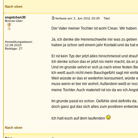
Nach oben
engelchen30
Verfasst am: 2. Jun 2011 20:35
Titel:
Bronze-User
Der Vater meiner Tochter ist wohl Clean. Wir haben
Ja, ich denke die Hemmschwelle mir was zu geben w
Anmeldungsdatum:
haben ja schon seit einem jahr Kontakt und da hat 
12.09.2010
Beiträge: 27
Er ist kein Typ der jetzt alles hinschmeisst und d
Ich denke schon das er jetzt nix mehr macht, da er 
Und im grunde sehnt er sich ja nach einer festen B
Ich weiß auch nicht mein Bauchgefühl sagt mir einfac
Weil wüsste er das er weiterhin konsumiert, würde e
muss wenn er bei mir wohnt. Außerdem weiß er noch d
meine Tochter. Auch materiell ist nix da wo ich An
Im grunde passt es schon. Gefühle sind definitiv 
doch ganz gut das sich alles zum positiven entwicke
Ich halt euch auf dem laufenden
Nach oben