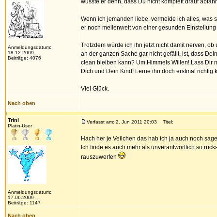
wusste er denn, dass Du nicht komplett drauf abfäh
Wenn ich jemanden liebe, vermeide ich alles, was sch
er noch meilenweit von einer gesunden Einstellung e
Trotzdem würde ich ihn jetzt nicht damit nerven, ob 
Anmeldungsdatum:
18.12.2009
an der ganzen Sache gar nicht gefällt, ist, dass De
Beiträge: 4076
clean bleiben kann? Um Himmels Willen! Lass Dir n
Dich und Dein Kind! Lerne ihn doch erstmal richtig
Viel Glück.
Nach oben
Trini
Verfasst am: 2. Jun 2011 20:03
Titel:
Platin-User
Hach her je Veilchen das hab ich ja auch noch sag
Ich finde es auch mehr als unverantwortlich so rücks
rauszuwerfen
Anmeldungsdatum:
17.06.2009
Beiträge: 1147
Nach oben