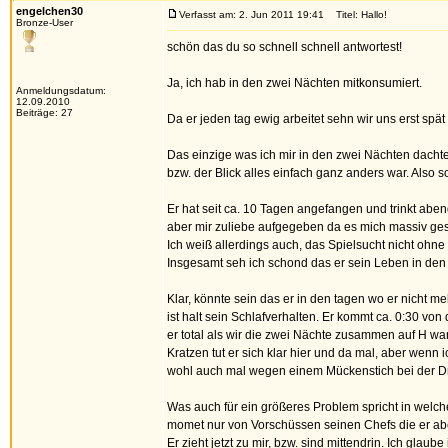
engelchen30
Verfasst am: 2. Jun 2011 19:41
Titel: Hallo!
Bronze-User
schön das du so schnell schnell antwortest!
Ja, ich hab in den zwei Nächten mitkonsumiert.
Anmeldungsdatum:
12.09.2010
Beiträge: 27
Da er jeden tag ewig arbeitet sehn wir uns erst spä
Das einzige was ich mir in den zwei Nächten dach
bzw. der Blick alles einfach ganz anders war. Also 
Er hat seit ca. 10 Tagen angefangen und trinkt aben
aber mir zuliebe aufgegeben da es mich massiv gest
Ich weiß allerdings auch, das Spielsucht nicht ohne 
Insgesamt seh ich schond das er sein Leben in den Gr
Klar, könnte sein das er in den tagen wo er nicht m
ist halt sein Schlafverhalten. Er kommt ca. 0:30 von
er total als wir die zwei Nächte zusammen auf H wa
Kratzen tut er sich klar hier und da mal, aber wenn 
wohl auch mal wegen einem Mückenstich bei der Dro
Was auch für ein größeres Problem spricht in welche
momet nur von Vorschüssen seinen Chefs die er abe
Er zieht jetzt zu mir, bzw. sind mittendrin. Ich glau