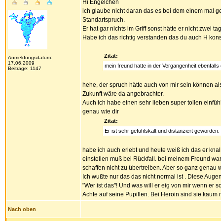
Hi Engelchen
ich glaube nicht daran das es bei dem einem mal gebl
Standartspruch.
Er hat gar nichts im Griff sonst hätte er nicht zwei t
Habe ich das richtig verstanden das du auch H kon
Zitat:
Anmeldungsdatum:
17.06.2009
mein freund hatte in der Vergangenheit ebenfall
Beiträge: 1147
hehe, der spruch hätte auch von mir sein können a
Zukunft wäre da angebrachter.
Auch ich habe einen sehr lieben super tollen einfüh
genau wie dir
Zitat:
Er ist sehr gefühlskalt und distanziert geworden.
habe ich auch erlebt und heute weiß ich das er knall
einstellen muß bei Rückfall. bei meinem Freund war
schaffen nicht zu übertreiben. Aber so ganz genau w
Ich wußte nur das das nicht normal ist . Diese Augen,
"Wer ist das"! Und was will er eig von mir wenn er so i
Achte auf seine Pupillen. Bei Heroin sind sie kaum n
Nach oben