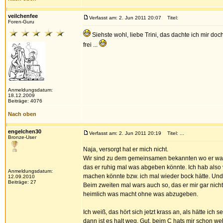
veilchenfee
Verfasst am: 2. Jun 2011 20:07
Titel:
Foren-Guru
Siehste wohl, liebe Trini, das dachte ich mir d
frei ...
Anmeldungsdatum:
18.12.2009
Beiträge: 4076
Nach oben
engelchen30
Verfasst am: 2. Jun 2011 20:19
Titel: ...
Bronze-User
Naja, versorgt hat er mich nicht.
Wir sind zu dem gemeinsamen bekannten wo er was f
das er ruhig mal was abgeben könnte. Ich hab also
Anmeldungsdatum:
machen könnte bzw. ich mal wieder bock hätte. Und
12.09.2010
Beiträge: 27
Beim zweiten mal wars auch so, das er mir gar nich
heimlich was macht ohne was abzugeben.
Ich weiß, das hört sich jetzt krass an, als hätte ich
dann ist es halt weg. Gut, beim C hats mir schon weh