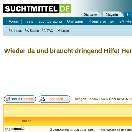
Startseite
Magazin
Int
Forum
Tests
Suchtberatung
Umfragen
Promillerechner
BMI-Re
Index
Suche
FAQ
Login
Wieder da und braucht dringend Hilfe! Her
Drogen-Forum Foren-Übersicht
->
F
Autor
engelchen30
Verfasst am: 2. Jun 2011 18:58
Titel: Wieder da und brau