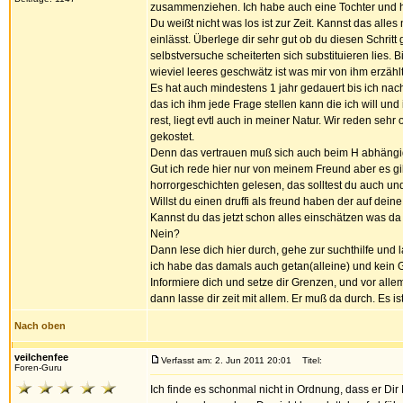
zusammenziehen. Ich habe auch eine Tochter und h
Du weißt nicht was los ist zur Zeit. Kannst das all
einlässt. Überlege dir sehr gut ob du diesen Schritt
selbstversuche scheiterten sich substituieren lies. 
wieviel leeres geschwätz ist was mir von ihm erzählt
Es hat auch mindestens 1 jahr gedauert bis ich nach
das ich ihm jede Frage stellen kann die ich will und 
rest, liegt evtl auch in meiner Natur. Wir reden sehr
gekostet.
Denn das vertrauen muß sich auch beim H abhängig
Gut ich rede hier nur von meinem Freund aber es gib
horrorgeschichten gelesen, das solltest du auch und
Willst du einen druffi als freund haben der auf dei
Kannst du das jetzt schon alles einschätzen was d
Nein?
Dann lese dich hier durch, gehe zur suchthilfe und
ich habe das damals auch getan(alleine) und kein
Informiere dich und setze dir Grenzen, und vor allem
dann lasse dir zeit mit allem. Er muß da durch. Es i
Nach oben
veilchenfee
Verfasst am: 2. Jun 2011 20:01
Titel:
Foren-Guru
Ich finde es schonmal nicht in Ordnung, dass er Di