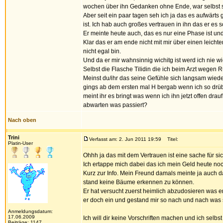
wochen über ihn Gedanken ohne Ende, war selbst s
Aber seit ein paar tagen seh ich ja das es aufwärts 
ist. Ich hab auch großes vertrauen in ihn das er es sc
Er meinte heute auch, das es nur eine Phase ist un
Klar das er am ende nicht mit mir über einen leichten
nicht egal bin.
Und da er mir wahnsinnig wichitg ist werd ich nie
Selbst die Flasche Tilidin die ich beim Arzt wegen
Meinst du/ihr das seine Gefühle sich langsam wie
gings ab dem ersten mal H bergab wenn ich so drü
meint ihr es bringt was wenn ich ihn jetzt offen dr
abwarten was passiert?
Nach oben
Trini
Verfasst am: 2. Jun 2011 19:59
Titel:
Platin-User
Ohhh ja das mit dem Vertrauen ist eine sache für si
Ich ertappe mich dabei das ich mein Geld heute noc
Kurz zur Info. Mein Freund damals meinte ja auch 
stand keine Bäume erkennen zu können.
Er hat versucht zuerst heimlich abzudosieren was er 
er doch ein und gestand mir so nach und nach was s
Anmeldungsdatum:
17.06.2009
Ich will dir keine Vorschriften machen und ich selb
Beiträge: 1147