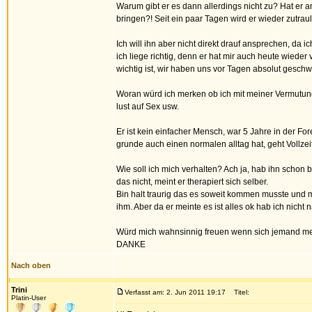
Warum gibt er es dann allerdings nicht zu? Hat er a
bringen?! Seit ein paar Tagen wird er wieder zutrauli
Ich will ihn aber nicht direkt drauf ansprechen, da 
ich liege richtig, denn er hat mir auch heute wieder
wichtig ist, wir haben uns vor Tagen absolut gesc
Woran würd ich merken ob ich mit meiner Vermutung r
lust auf Sex usw.
Er ist kein einfacher Mensch, war 5 Jahre in der For
grunde auch einen normalen alltag hat, geht Vollzei
Wie soll ich mich verhalten? Ach ja, hab ihn schon 
das nicht, meint er therapiert sich selber.
Bin halt traurig das es soweit kommen musste und
ihm. Aber da er meinte es ist alles ok hab ich nicht
Würd mich wahnsinnig freuen wenn sich jemand me
DANKE
Nach oben
Trini
Verfasst am: 2. Jun 2011 19:17
Titel:
Platin-User