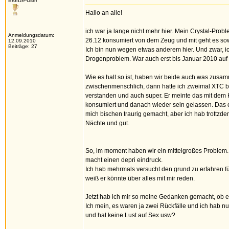
Bronze-User
Hallo an alle!
ich war ja lange nicht mehr hier. Mein Crystal-Prob
Anmeldungsdatum:
26.12 konsumiert von dem Zeug und mit geht es sow
12.09.2010
Beiträge: 27
Ich bin nun wegen etwas anderem hier. Und zwar, ich
Drogenproblem. War auch erst bis Januar 2010 auf
Wie es halt so ist, haben wir beide auch was zusam
zwischenmenschlich, dann hatte ich zweimal XTC b
verstanden und auch super. Er meinte das mit dem H
konsumiert und danach wieder sein gelassen. Das er 
mich bischen traurig gemacht, aber ich hab trottzd
Nächte und gut.
So, im moment haben wir ein mittelgroßes Problem. E
macht einen depri eindruck.
Ich hab mehrmals versucht den grund zu erfahren f
weiß er könnte über alles mit mir reden.
Jetzt hab ich mir so meine Gedanken gemacht, ob er 
Ich mein, es waren ja zwei Rückfälle und ich hab nu
und hat keine Lust auf Sex usw?