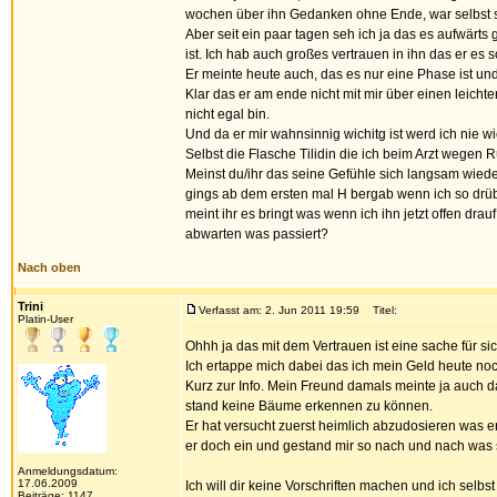
wochen über ihn Gedanken ohne Ende, war selbst s
Aber seit ein paar tagen seh ich ja das es aufwärts 
ist. Ich hab auch großes vertrauen in ihn das er es sc
Er meinte heute auch, das es nur eine Phase ist un
Klar das er am ende nicht mit mir über einen leichten
nicht egal bin.
Und da er mir wahnsinnig wichitg ist werd ich nie
Selbst die Flasche Tilidin die ich beim Arzt wegen
Meinst du/ihr das seine Gefühle sich langsam wie
gings ab dem ersten mal H bergab wenn ich so drü
meint ihr es bringt was wenn ich ihn jetzt offen dr
abwarten was passiert?
Nach oben
Trini
Verfasst am: 2. Jun 2011 19:59
Titel:
Platin-User
Ohhh ja das mit dem Vertrauen ist eine sache für si
Ich ertappe mich dabei das ich mein Geld heute noc
Kurz zur Info. Mein Freund damals meinte ja auch 
stand keine Bäume erkennen zu können.
Er hat versucht zuerst heimlich abzudosieren was er 
er doch ein und gestand mir so nach und nach was s
Anmeldungsdatum:
17.06.2009
Ich will dir keine Vorschriften machen und ich selb
Beiträge: 1147