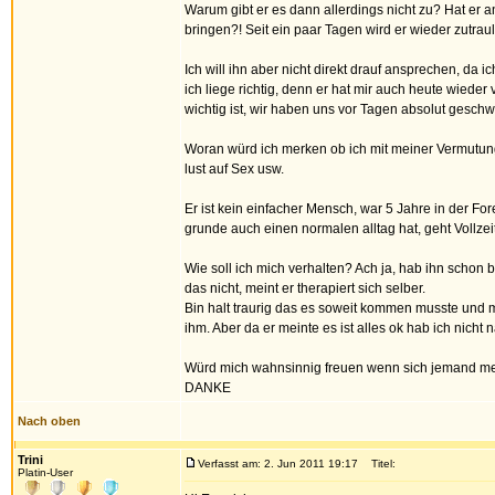
Warum gibt er es dann allerdings nicht zu? Hat er a
bringen?! Seit ein paar Tagen wird er wieder zutrauli
Ich will ihn aber nicht direkt drauf ansprechen, da 
ich liege richtig, denn er hat mir auch heute wieder
wichtig ist, wir haben uns vor Tagen absolut gesc
Woran würd ich merken ob ich mit meiner Vermutung r
lust auf Sex usw.
Er ist kein einfacher Mensch, war 5 Jahre in der For
grunde auch einen normalen alltag hat, geht Vollzei
Wie soll ich mich verhalten? Ach ja, hab ihn schon 
das nicht, meint er therapiert sich selber.
Bin halt traurig das es soweit kommen musste und
ihm. Aber da er meinte es ist alles ok hab ich nicht
Würd mich wahnsinnig freuen wenn sich jemand me
DANKE
Nach oben
Trini
Verfasst am: 2. Jun 2011 19:17
Titel:
Platin-User