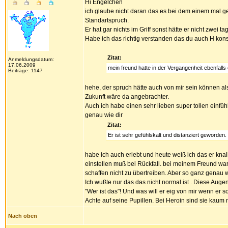
Hi Engelchen
ich glaube nicht daran das es bei dem einem mal gebl
Standartspruch.
Er hat gar nichts im Griff sonst hätte er nicht zwei t
Habe ich das richtig verstanden das du auch H kon
Zitat:
Anmeldungsdatum:
17.06.2009
mein freund hatte in der Vergangenheit ebenfall
Beiträge: 1147
hehe, der spruch hätte auch von mir sein können a
Zukunft wäre da angebrachter.
Auch ich habe einen sehr lieben super tollen einfüh
genau wie dir
Zitat:
Er ist sehr gefühlskalt und distanziert geworden.
habe ich auch erlebt und heute weiß ich das er knall
einstellen muß bei Rückfall. bei meinem Freund war
schaffen nicht zu übertreiben. Aber so ganz genau w
Ich wußte nur das das nicht normal ist . Diese Augen,
"Wer ist das"! Und was will er eig von mir wenn er so i
Achte auf seine Pupillen. Bei Heroin sind sie kaum n
Nach oben