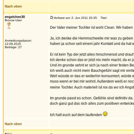
Nach oben
engelchen30
Verfasst am: 2. Jun 2011 20:35
Titel:
Bronze-User
Der Vater meiner Tochter ist wohl Clean. Wir haben
Ja, ich denke die Hemmschwelle mir was zu geben w
Anmeldungsdatum:
haben ja schon seit einem jahr Kontakt und da hat 
12.09.2010
Beiträge: 27
Er ist kein Typ der jetzt alles hinschmeisst und d
Ich denke schon das er jetzt nix mehr macht, da er 
Und im grunde sehnt er sich ja nach einer festen B
Ich weiß auch nicht mein Bauchgefühl sagt mir einfac
Weil wüsste er das er weiterhin konsumiert, würde e
muss wenn er bei mir wohnt. Außerdem weiß er noch d
meine Tochter. Auch materiell ist nix da wo ich An
Im grunde passt es schon. Gefühle sind definitiv 
doch ganz gut das sich alles zum positiven entwicke
Ich halt euch auf dem laufenden
Nach oben