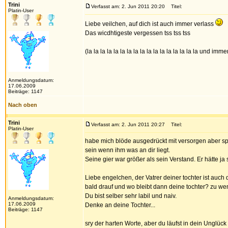
Trini
Verfasst am: 2. Jun 2011 20:20
Titel:
Platin-User
Liebe veilchen, auf dich ist auch immer verlass
Das wicdhtigeste vergessen tss tss tss
(la la la la la la la la la la la la la la la la la und imm
Anmeldungsdatum:
17.06.2009
Beiträge: 1147
Nach oben
Trini
Verfasst am: 2. Jun 2011 20:27
Titel:
Platin-User
habe mich blöde ausgedrückt mit versorgen aber spie
sein wenn ihm was an dir liegt.
Seine gier war größer als sein Verstand. Er hätte j
Liebe engelchen, der Vatrer deiner tochter ist auc
bald drauf und wo bleibt dann deine tochter? zu we
Du bist selber sehr labil und naiv.
Anmeldungsdatum:
17.06.2009
Denke an deine Tochter...
Beiträge: 1147
sry der harten Worte, aber du läufst in dein Unglück