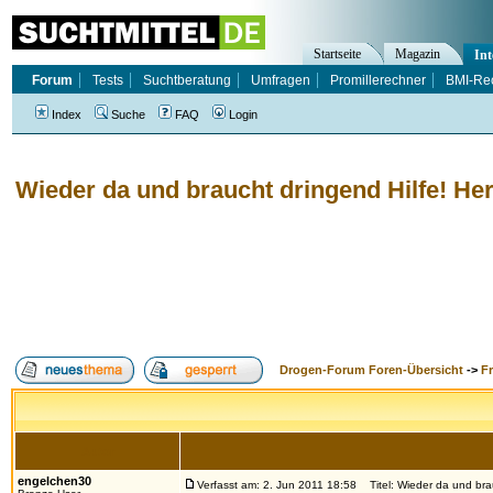
Startseite
Magazin
Int
Forum
Tests
Suchtberatung
Umfragen
Promillerechner
BMI-Re
Index
Suche
FAQ
Login
Wieder da und braucht dringend Hilfe! Her
Drogen-Forum Foren-Übersicht
->
F
Autor
engelchen30
Verfasst am: 2. Jun 2011 18:58
Titel: Wieder da und brau