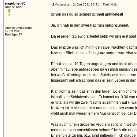
engelchen30
Verfasst am: 2. Jun 2011 19:41
Titel: Hallo!
Bronze-User
schön das du so schnell schnell antwortest!
Ja, ich hab in den zwei Nächten mitkonsumiert.
Anmeldungsdatum:
12.09.2010
Beiträge: 27
Da er jeden tag ewig arbeitet sehn wir uns erst spä
Das einzige was ich mir in den zwei Nächten dach
bzw. der Blick alles einfach ganz anders war. Also 
Er hat seit ca. 10 Tagen angefangen und trinkt aben
aber mir zuliebe aufgegeben da es mich massiv gest
Ich weiß allerdings auch, das Spielsucht nicht ohne 
Insgesamt seh ich schond das er sein Leben in den Gr
Klar, könnte sein das er in den tagen wo er nicht m
ist halt sein Schlafverhalten. Er kommt ca. 0:30 von
er total als wir die zwei Nächte zusammen auf H wa
Kratzen tut er sich klar hier und da mal, aber wenn 
wohl auch mal wegen einem Mückenstich bei der Dro
Was auch für ein größeres Problem spricht in welche
momet nur von Vorschüssen seinen Chefs die er abe
Er zieht jetzt zu mir, bzw. sind mittendrin. Ich glau