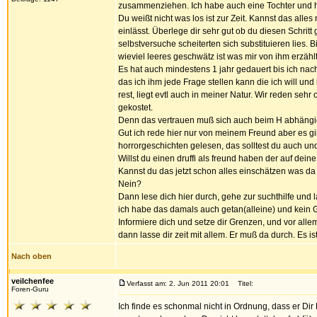
zusammenziehen. Ich habe auch eine Tochter und h
Du weißt nicht was los ist zur Zeit. Kannst das all
einlässt. Überlege dir sehr gut ob du diesen Schritt
selbstversuche scheiterten sich substituieren lies. 
wieviel leeres geschwätz ist was mir von ihm erzählt
Es hat auch mindestens 1 jahr gedauert bis ich nach
das ich ihm jede Frage stellen kann die ich will und 
rest, liegt evtl auch in meiner Natur. Wir reden sehr
gekostet.
Denn das vertrauen muß sich auch beim H abhängig
Gut ich rede hier nur von meinem Freund aber es gib
horrorgeschichten gelesen, das solltest du auch und
Willst du einen druffi als freund haben der auf dei
Kannst du das jetzt schon alles einschätzen was d
Nein?
Dann lese dich hier durch, gehe zur suchthilfe und
ich habe das damals auch getan(alleine) und kein
Informiere dich und setze dir Grenzen, und vor allem
dann lasse dir zeit mit allem. Er muß da durch. Es i
Nach oben
veilchenfee
Verfasst am: 2. Jun 2011 20:01
Titel:
Foren-Guru
Ich finde es schonmal nicht in Ordnung, dass er Di