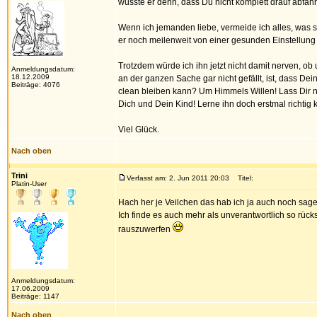
wusste er denn, dass Du nicht komplett drauf abfäh
Wenn ich jemanden liebe, vermeide ich alles, was sch
er noch meilenweit von einer gesunden Einstellung e
Trotzdem würde ich ihn jetzt nicht damit nerven, ob 
Anmeldungsdatum:
18.12.2009
an der ganzen Sache gar nicht gefällt, ist, dass De
Beiträge: 4076
clean bleiben kann? Um Himmels Willen! Lass Dir n
Dich und Dein Kind! Lerne ihn doch erstmal richtig
Viel Glück.
Nach oben
Trini
Verfasst am: 2. Jun 2011 20:03
Titel:
Platin-User
Hach her je Veilchen das hab ich ja auch noch sag
Ich finde es auch mehr als unverantwortlich so rücks
rauszuwerfen
Anmeldungsdatum:
17.06.2009
Beiträge: 1147
Nach oben