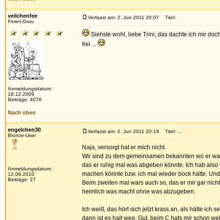
veilchenfee
Verfasst am: 2. Jun 2011 20:07
Titel:
Foren-Guru
Siehste wohl, liebe Trini, das dachte ich mir d
frei ...
Anmeldungsdatum:
18.12.2009
Beiträge: 4076
Nach oben
engelchen30
Verfasst am: 2. Jun 2011 20:19
Titel: ...
Bronze-User
Naja, versorgt hat er mich nicht.
Wir sind zu dem gemeinsamen bekannten wo er was f
das er ruhig mal was abgeben könnte. Ich hab also
Anmeldungsdatum:
machen könnte bzw. ich mal wieder bock hätte. Und
12.09.2010
Beiträge: 27
Beim zweiten mal wars auch so, das er mir gar nich
heimlich was macht ohne was abzugeben.
Ich weiß, das hört sich jetzt krass an, als hätte ich
dann ist es halt weg. Gut, beim C hats mir schon weh