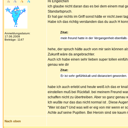
Hi Engelchen
ich glaube nicht daran das es bei dem einem mal gebl
Standartspruch.
Er hat gar nichts im Griff sonst hätte er nicht zwei t
Habe ich das richtig verstanden das du auch H kon
Zitat:
Anmeldungsdatum:
17.06.2009
mein freund hatte in der Vergangenheit ebenfall
Beiträge: 1147
hehe, der spruch hätte auch von mir sein können a
Zukunft wäre da angebrachter.
Auch ich habe einen sehr lieben super tollen einfüh
genau wie dir
Zitat:
Er ist sehr gefühlskalt und distanziert geworden.
habe ich auch erlebt und heute weiß ich das er knall
einstellen muß bei Rückfall. bei meinem Freund war
schaffen nicht zu übertreiben. Aber so ganz genau w
Ich wußte nur das das nicht normal ist . Diese Augen,
"Wer ist das"! Und was will er eig von mir wenn er so i
Achte auf seine Pupillen. Bei Heroin sind sie kaum n
Nach oben