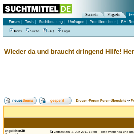
Startseite
Magazin
Int
Forum
Tests
Suchtberatung
Umfragen
Promillerechner
BMI-Re
Index
Suche
FAQ
Login
Wieder da und braucht dringend Hilfe! Her
Drogen-Forum Foren-Übersicht
->
F
Autor
engelchen30
Verfasst am: 2. Jun 2011 18:58
Titel: Wieder da und brau