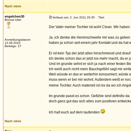
Nach oben
engelchen30
Verfasst am: 2. Jun 2011 20:35
Titel:
Bronze-User
Der Vater meiner Tochter ist wohl Clean. Wir haben
Ja, ich denke die Hemmschwelle mir was zu geben w
Anmeldungsdatum:
haben ja schon seit einem jahr Kontakt und da hat 
12.09.2010
Beiträge: 27
Er ist kein Typ der jetzt alles hinschmeisst und d
Ich denke schon das er jetzt nix mehr macht, da er 
Und im grunde sehnt er sich ja nach einer festen B
Ich weiß auch nicht mein Bauchgefühl sagt mir einfac
Weil wüsste er das er weiterhin konsumiert, würde e
muss wenn er bei mir wohnt. Außerdem weiß er noch d
meine Tochter. Auch materiell ist nix da wo ich An
Im grunde passt es schon. Gefühle sind definitiv 
doch ganz gut das sich alles zum positiven entwicke
Ich halt euch auf dem laufenden
Nach oben