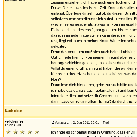
zusammenziehen. Ich habe auch eine Tochter und h
Du weißt nicht was los ist zur Zeit. Kannst das all
einlässt. Überlege dir sehr gut ob du diesen Schritt
selbstversuche scheiterten sich substituieren lies. 
wieviel leeres geschwätz ist was mir von ihm erzählt
Es hat auch mindestens 1 jahr gedauert bis ich nach
das ich ihm jede Frage stellen kann die ich will und 
rest, liegt evtl auch in meiner Natur. Wir reden sehr
gekostet.
Denn das vertrauen muß sich auch beim H abhängig
Gut ich rede hier nur von meinem Freund aber es gib
horrorgeschichten gelesen, das solltest du auch und
Willst du einen druffi als freund haben der auf dei
Kannst du das jetzt schon alles einschätzen was d
Nein?
Dann lese dich hier durch, gehe zur suchthilfe und
ich habe das damals auch getan(alleine) und kein
Informiere dich und setze dir Grenzen, und vor allem
dann lasse dir zeit mit allem. Er muß da durch. Es i
Nach oben
veilchenfee
Verfasst am: 2. Jun 2011 20:01
Titel:
Foren-Guru
Ich finde es schonmal nicht in Ordnung, dass er Di