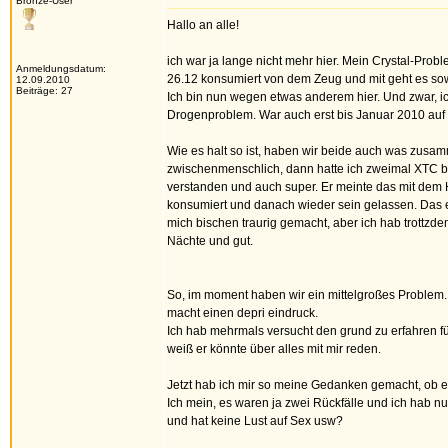
Bronze-User
Hallo an alle!
ich war ja lange nicht mehr hier. Mein Crystal-Prob
Anmeldungsdatum:
26.12 konsumiert von dem Zeug und mit geht es sow
12.09.2010
Beiträge: 27
Ich bin nun wegen etwas anderem hier. Und zwar, ich
Drogenproblem. War auch erst bis Januar 2010 auf
Wie es halt so ist, haben wir beide auch was zusam
zwischenmenschlich, dann hatte ich zweimal XTC b
verstanden und auch super. Er meinte das mit dem H
konsumiert und danach wieder sein gelassen. Das er 
mich bischen traurig gemacht, aber ich hab trottzd
Nächte und gut.
So, im moment haben wir ein mittelgroßes Problem. E
macht einen depri eindruck.
Ich hab mehrmals versucht den grund zu erfahren f
weiß er könnte über alles mit mir reden.
Jetzt hab ich mir so meine Gedanken gemacht, ob er 
Ich mein, es waren ja zwei Rückfälle und ich hab nu
und hat keine Lust auf Sex usw?