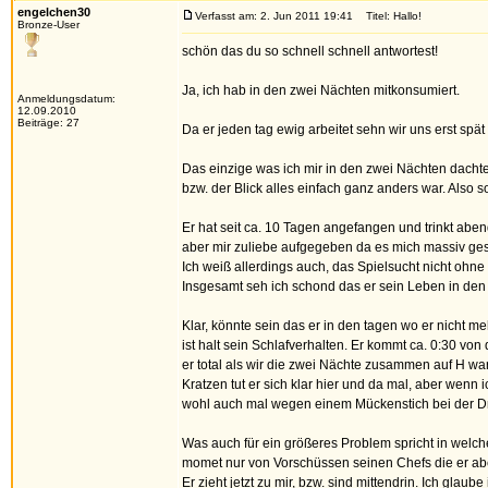
engelchen30
Verfasst am: 2. Jun 2011 19:41
Titel: Hallo!
Bronze-User
schön das du so schnell schnell antwortest!
Ja, ich hab in den zwei Nächten mitkonsumiert.
Anmeldungsdatum:
12.09.2010
Beiträge: 27
Da er jeden tag ewig arbeitet sehn wir uns erst spä
Das einzige was ich mir in den zwei Nächten dach
bzw. der Blick alles einfach ganz anders war. Also 
Er hat seit ca. 10 Tagen angefangen und trinkt aben
aber mir zuliebe aufgegeben da es mich massiv gest
Ich weiß allerdings auch, das Spielsucht nicht ohne 
Insgesamt seh ich schond das er sein Leben in den Gr
Klar, könnte sein das er in den tagen wo er nicht m
ist halt sein Schlafverhalten. Er kommt ca. 0:30 von
er total als wir die zwei Nächte zusammen auf H wa
Kratzen tut er sich klar hier und da mal, aber wenn 
wohl auch mal wegen einem Mückenstich bei der Dro
Was auch für ein größeres Problem spricht in welche
momet nur von Vorschüssen seinen Chefs die er abe
Er zieht jetzt zu mir, bzw. sind mittendrin. Ich glau