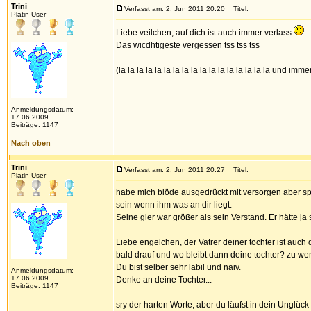
Trini
Verfasst am: 2. Jun 2011 20:20
Titel:
Platin-User
Liebe veilchen, auf dich ist auch immer verlass
Das wicdhtigeste vergessen tss tss tss
(la la la la la la la la la la la la la la la la la und imm
Anmeldungsdatum:
17.06.2009
Beiträge: 1147
Nach oben
Trini
Verfasst am: 2. Jun 2011 20:27
Titel:
Platin-User
habe mich blöde ausgedrückt mit versorgen aber spie
sein wenn ihm was an dir liegt.
Seine gier war größer als sein Verstand. Er hätte j
Liebe engelchen, der Vatrer deiner tochter ist auc
bald drauf und wo bleibt dann deine tochter? zu we
Du bist selber sehr labil und naiv.
Anmeldungsdatum:
17.06.2009
Denke an deine Tochter...
Beiträge: 1147
sry der harten Worte, aber du läufst in dein Unglück