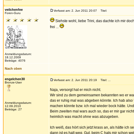
veilchenfee
Verfasst am: 2. Jun 2011 20:07
Titel:
Foren-Guru
Siehste wohl, liebe Trini, das dachte ich mir d
frei ...
Anmeldungsdatum:
18.12.2009
Beiträge: 4076
Nach oben
engelchen30
Verfasst am: 2. Jun 2011 20:19
Titel: ...
Bronze-User
Naja, versorgt hat er mich nicht.
Wir sind zu dem gemeinsamen bekannten wo er was f
das er ruhig mal was abgeben könnte. Ich hab also
Anmeldungsdatum:
machen könnte bzw. ich mal wieder bock hätte. Und
12.09.2010
Beiträge: 27
Beim zweiten mal wars auch so, das er mir gar nich
heimlich was macht ohne was abzugeben.
Ich weiß, das hört sich jetzt krass an, als hätte ich
dann ist es halt weg. Gut, beim C hats mir schon weh