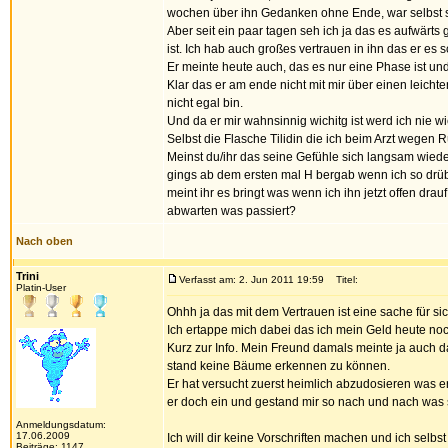
wochen über ihn Gedanken ohne Ende, war selbst s
Aber seit ein paar tagen seh ich ja das es aufwärts 
ist. Ich hab auch großes vertrauen in ihn das er es sc
Er meinte heute auch, das es nur eine Phase ist un
Klar das er am ende nicht mit mir über einen leichten
nicht egal bin.
Und da er mir wahnsinnig wichitg ist werd ich nie
Selbst die Flasche Tilidin die ich beim Arzt wegen
Meinst du/ihr das seine Gefühle sich langsam wie
gings ab dem ersten mal H bergab wenn ich so drü
meint ihr es bringt was wenn ich ihn jetzt offen dr
abwarten was passiert?
Nach oben
Trini
Verfasst am: 2. Jun 2011 19:59
Titel:
Platin-User
Ohhh ja das mit dem Vertrauen ist eine sache für si
Ich ertappe mich dabei das ich mein Geld heute noc
Kurz zur Info. Mein Freund damals meinte ja auch 
stand keine Bäume erkennen zu können.
Er hat versucht zuerst heimlich abzudosieren was er 
er doch ein und gestand mir so nach und nach was s
Anmeldungsdatum:
17.06.2009
Ich will dir keine Vorschriften machen und ich selb
Beiträge: 1147