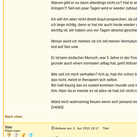
Warum gibt er es dann allerdings nicht zu? Hat er a
bringen?! Seit ein paar Tagen wird er wieder zutrauli
Ich will ihn aber nicht direkt drauf ansprechen, da 
ich liege richtig, denn er hat mir auch heute wieder
wichtig ist, wir haben uns vor Tagen absolut gesc
Woran würd ich merken ob ich mit meiner Vermutung r
lust auf Sex usw.
Er ist kein einfacher Mensch, war 5 Jahre in der For
grunde auch einen normalen alltag hat, geht Vollzei
Wie soll ich mich verhalten? Ach ja, hab ihn schon 
das nicht, meint er therapiert sich selber.
Bin halt traurig das es soweit kommen musste und
ihm. Aber da er meinte es ist alles ok hab ich nicht
Würd mich wahnsinnig freuen wenn sich jemand me
DANKE
Nach oben
Trini
Verfasst am: 2. Jun 2011 19:17
Titel:
Platin-User