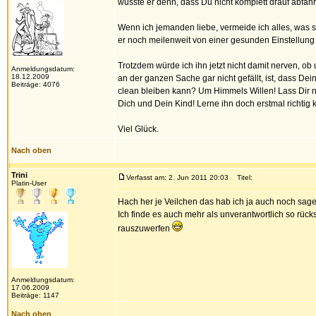
wusste er denn, dass Du nicht komplett drauf abfäh
Wenn ich jemanden liebe, vermeide ich alles, was sch
er noch meilenweit von einer gesunden Einstellung e
Trotzdem würde ich ihn jetzt nicht damit nerven, ob 
Anmeldungsdatum:
18.12.2009
an der ganzen Sache gar nicht gefällt, ist, dass De
Beiträge: 4076
clean bleiben kann? Um Himmels Willen! Lass Dir n
Dich und Dein Kind! Lerne ihn doch erstmal richtig
Viel Glück.
Nach oben
Trini
Verfasst am: 2. Jun 2011 20:03
Titel:
Platin-User
Hach her je Veilchen das hab ich ja auch noch sag
Ich finde es auch mehr als unverantwortlich so rücks
rauszuwerfen
Anmeldungsdatum:
17.06.2009
Beiträge: 1147
Nach oben